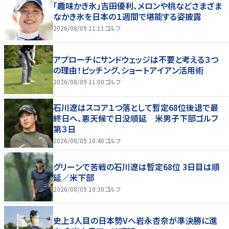
「趣味かき氷」吉田優利、メロンや桃などさまざま
なかき氷を日本の１週間で堪能する姿披露
2026/08/09 11:11
ゴルフ
アプローチにサンドウェッジは不要と考える３つ
の理由！ピッチング、ショートアイアン活用術
2026/08/09 11:00
ゴルフ
石川遼はスコア１つ落として暫定68位後退で最
終日へ、悪天候で日没順延 米男子下部ゴルフ
第３日
2026/08/09 10:40
ゴルフ
グリーンで苦戦の石川遼は暫定68位 3日目は順
延／米下部
2026/08/09 10:30
ゴルフ
史上3人目の日本勢Vへ岩永杏奈が準決勝に進