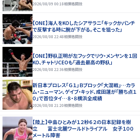
2026/08/09 00:18
相撲格闘技
【ONE】海人をKOしたシアサラニ「キックかパンチ
で反撃する時に腕が下がる。そこを狙った」
2026/08/08 22:48
相撲格闘技
【ONE】野杁正明が左フックでリウ・メンヤンを１回
KO、チャトリCEOも「過去最高の野杁」
2026/08/08 22:36
相撲格闘技
新日本プロレス「Ｇ１」Ｂブロック「大混戦」…カラ
ム・ニューマン、ゲイブ・キッド、成田蓮が「勝ち点１
０」で首位タイ…８・８横浜全成績
2026/08/08 21:20
相撲格闘技
【陸上】中島ひとみが１２秒６２の日本記録を樹
立 富士北麓ワールドトライアル 女子１００
メートル障害