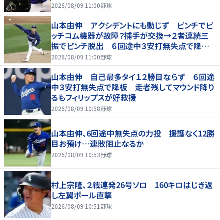
2026/08/09 11:00
野球
山本由伸 アクシデントにも動じず ピンチでピ
ッチコム機器が故障？捕手が交換→２者連続三
振でピンチ脱出 ６回途中３安打無失点で降
板 １２勝目ならず
2026/08/09 11:00
野球
山本由伸 自己最多タイ１２勝目ならず ６回途
中３安打無失点で降板 走者残してマウンド降り
るもフィリップスが好救援
2026/08/09 10:58
野球
山本由伸、6回途中無失点の力投 援護なく12勝
目お預け…連敗阻止なるか
2026/08/09 10:53
野球
村上宗隆、２戦連発26号ソロ 160キロはじき返
し左翼ポール直撃
2026/08/09 10:51
野球