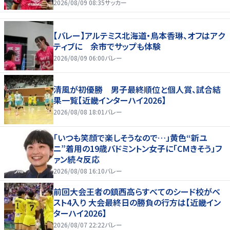
ぞ｣
2026/08/09 08:35
サッカー
【バレー】アルテミス北海道・鳥本香琳、オフはアク
ティブに 余市でサップも体験
2026/08/09 06:00
バレー
清風が初優勝 男子最終順位と個人賞、試合結
果一覧【近畿インターハイ2026】
2026/08/08 18:01
バレー
「いつも笑顔で楽しそうなので…」黄色“新ユ
ニ”着用の19歳バドミントン女子に「CMきそう」フ
ァン続々反応
2026/08/08 16:10
バレー
前回大会王者の鎮西高らすべてのシード校がベ
スト4入り 大会最終日の勝負の行方は【近畿イン
ターハイ2026】
2026/08/07 22:22
バレー