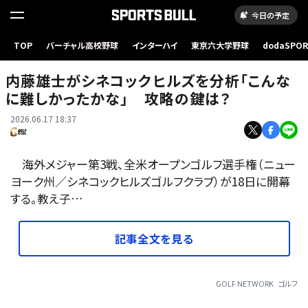
今日の予定
TOP
バーチャル高校野球
インターハイ
東京六大学野球
dodaSPO
内藤雄士がシネコックヒルズを分析「こんなに難しかったかな」 攻略の鍵は？
（新しいタブ
内藤雄士がシネコックヒルズを分析「こんな
に難しかったかな」 攻略の鍵は？
2026.06.17 18:37
海外メジャー第3戦、全米オープンゴルフ選手権（ニュー
ヨーク州／シネコックヒルズゴルフクラブ）が18日に開幕
する。教え子…
記事全文を見る
GOLF NETWORK
ゴルフ