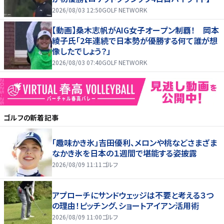
2026/08/03 12:50
GOLF NETWORK
【動画】桑木志帆がAIG女子オープン制覇！ 岡本
綾子氏「2年連続で日本勢が優勝する何て誰が想
像したでしょう？」
2026/08/03 07:40
GOLF NETWORK
ゴルフ
の新着記事
「趣味かき氷」吉田優利、メロンや桃などさまざま
なかき氷を日本の１週間で堪能する姿披露
2026/08/09 11:11
ゴルフ
アプローチにサンドウェッジは不要と考える３つ
の理由！ピッチング、ショートアイアン活用術
2026/08/09 11:00
ゴルフ