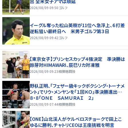
出 全米女子アマは順延
2026/08/09 09:50
ゴルフ
イーグル奪った松山英樹が11位へ急浮上、６打差
逆転狙い最終日へ 米男子ゴルフ第３日
2026/08/09 09:42
ゴルフ
【東京女子】プリンセスカップ４強決定 準決勝は
鈴芽対HIMAWARI、辰巳リカ対凍雅
2026/08/09 09:23
相撲格闘技
野杁正明、「フェザー級キックボクシング・トーナメ
ント」でリウ・メンヤンを「１回ＫＯ」準決勝進出…
８・８「ＯＮＥ ＳＡＭＵＲＡＩ ２」
2026/08/09 07:44
相撲格闘技
【ONE】山北渓人がケルベロスチョークで田上こ
ゆるに勝利、チャトリCEOは王座挑戦を明言