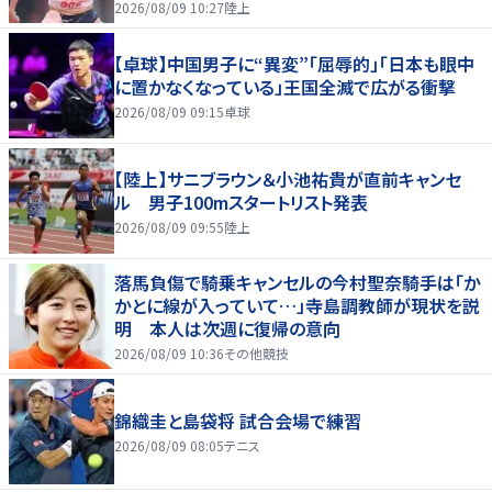
2026/08/09 10:27
陸上
【卓球】中国男子に“異変”「屈辱的」「日本も眼中
に置かなくなっている」王国全滅で広がる衝撃
2026/08/09 09:15
卓球
【陸上】サニブラウン＆小池祐貴が直前キャンセ
ル 男子100mスタートリスト発表
2026/08/09 09:55
陸上
落馬負傷で騎乗キャンセルの今村聖奈騎手は「か
かとに線が入っていて…」寺島調教師が現状を説
明 本人は次週に復帰の意向
2026/08/09 10:36
その他競技
錦織圭と島袋将 試合会場で練習
2026/08/09 08:05
テニス