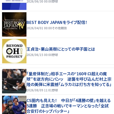
2026/06/30 00:00
野球
BEST BODY JAPANをライブ配信！
2026/04/01 00:00
その他競技
王貞治・栗山英樹にとっての甲子園とは
2026/06/15 00:00
野球
「量産体制だ」相手エースの“160キロ超えの魔
球”を逆方向にパンッ 逆襲を呼び込んだ村上宗
隆の美弾に米震撼「ムラカミは打ち方を知ってる」
2026/08/09 11:01
野球
CS圏内も見えた！ 中日が「4連勝の壁」を越える
5連勝 正念場の戦いでキーマンとなった「全試
合安打のトップバッター」