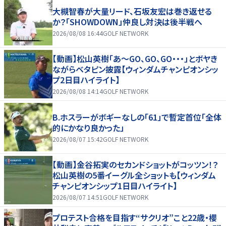
大槻智春が大量リード、石坂友宏は巻き返せる
か？「SHOWDOWN」仲良し対決は後半戦へ
2026/08/08 16:44
GOLF NETWORK
【動画】松山英樹「あ〜GO、GO、GO・・・」とボヤき
ながらベタピン披露【ウィンダムチャンピオンシッ
プ2日目ハイライト】
2026/08/08 14:14
GOLF NETWORK
B.ホスラーがボギーなしの「61」で暫定首位「全体
的にかなり良かった」
2026/08/07 15:42
GOLF NETWORK
【動画】金谷拓実のセカンドショットがコッツン！？
松山英樹の5番イーグル全ショットも【ウィンダム
チャンピオンシップ1日目ハイライト】
2026/08/07 14:51
GOLF NETWORK
プロテスト合格を目指す“サクリオ”こと22歳・櫻