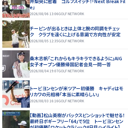
井梨央に密着 ゴルフスイッチ！「Next Break Fil
e」
2026/08/06 13:06
GOLF NETWORK
チーピンが出るときは上体と腕の同調をチェッ
ク クラブを遠くに上げる意識で方向性が安定
2026/08/05 12:35
GOLF NETWORK
桑木志帆「これからもキラキラできるように」AIG
女子オープン優勝帰国記者会見一問一答
2026/08/04 19:07
GOLF NETWORK
トービヨンセンが米ツアー初優勝 キャディはモ
リカワの元相棒「本当に素晴らしい」
2026/08/03 16:16
GOLF NETWORK
【動画】松山英樹がバックスピンショットで魅せる！
最終日ボギーフリー「64」で5位 トービヨンセン
が初優勝【ロケットクラシック4日目ハイライト】