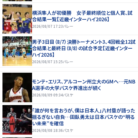
横浜隼人が初優勝 女子最終順位と個人賞、試
合結果一覧【近畿インターハイ2026】
2026/08/07 17:23
バレー
男子3日目（8/7）決勝トーナメント3、4回戦全12試
合結果と最終日（8/8）の試合予定【近畿インター
ハイ2026】
2026/08/07 15:25
バレー
モンテ・エリス、アルコーン州立大のGMへ…元NB
A選手の大学バスケ界進出が続く
2026/08/09 09:34
バスケ
「誰が何を言おうが、僕は日本人」八村塁が語った
揺るぎない自負…田臥勇太は日本バスケの“明る
い未来”を確信
2026/08/08 18:36
バスケ