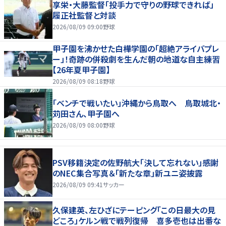
享栄・大藤監督「投手力で守りの野球できれば」
履正社監督と対談
2026/08/09 09:00
野球
甲子園を沸かせた白樺学園の「超絶アライバプレ
ー」！奇跡の併殺劇を生んだ朝の地道な自主練習
【26年夏甲子園】
2026/08/09 08:18
野球
「ベンチで戦いたい」沖縄から鳥取へ 鳥取城北・
苅田さん、甲子園へ
2026/08/09 08:00
野球
PSV移籍決定の佐野航大「決して忘れない」感謝
のNEC集合写真＆「新たな章」新ユニ姿披露
2026/08/09 09:41
サッカー
久保建英、左ひざにテーピング「この日最大の見
どころ」ケルン戦で戦列復帰 喜多壱也は出番な