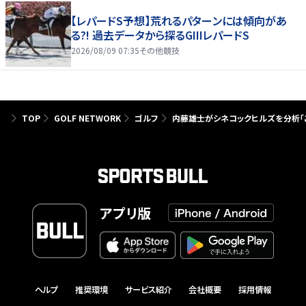
【レパードS予想】荒れるパターンには傾向があ
る?! 過去データから探るGIIIレパードS
2026/08/09 07:35
その他競技
TOP
GOLF NETWORK
ゴルフ
内藤雄士がシネコックヒルズを分析「
アプリ版
ヘルプ
推奨環境
サービス紹介
会社概要
採用情報