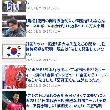
し
2026/08/09 09:30
サッカー
【鳥栖】鬼門の開幕戦勝利に小菊監督「みなさん
のエネルギーのおかげ」J1復帰へ１・８万人来場
2026/08/09 09:27
サッカー
韓国サッカー協会「多大な失望とご心配を…」性
接待疑惑を釈明 現在は「決して発生していな
い」
2026/08/09 09:17
サッカー
｢がまだせ！熊本！｣被災地・宇城市出身22歳ルー
キー、涙の試合後インタビューに全国からエール！
｢もらい泣きした｣｢薬師田くん、立派だったよ｣
2026/08/09 09:00
サッカー
｢アシストは憧れの香川真司からってエモい｣C大
阪のU-21日本代表MF、鮮烈なJ1初ゴール！圧巻
のニア突き刺しに｢夢樹えぐいわ｣｢ロス五輪頼む