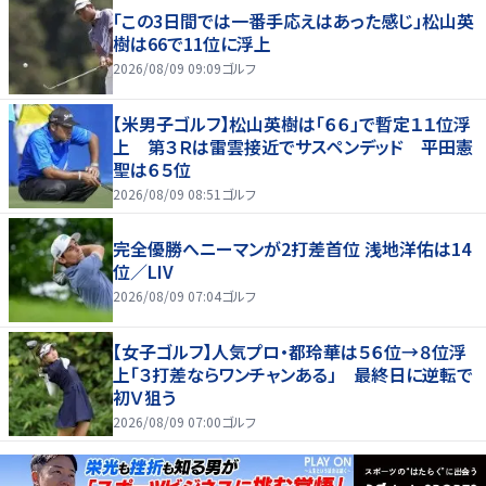
「この3日間では一番手応えはあった感じ」松山英
樹は66で11位に浮上
2026/08/09 09:09
ゴルフ
【米男子ゴルフ】松山英樹は「６６」で暫定１１位浮
上 第３Ｒは雷雲接近でサスペンデッド 平田憲
聖は６５位
2026/08/09 08:51
ゴルフ
完全優勝へニーマンが2打差首位 浅地洋佑は14
位／LIV
2026/08/09 07:04
ゴルフ
【女子ゴルフ】人気プロ・都玲華は５６位→８位浮
上「３打差ならワンチャンある」 最終日に逆転で
初Ｖ狙う
2026/08/09 07:00
ゴルフ