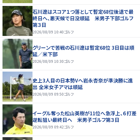
石川遼はスコア１つ落として暫定68位後退で最
終日へ、悪天候で日没順延 米男子下部ゴルフ
第３日
2026/08/09 10:40
ゴルフ
グリーンで苦戦の石川遼は暫定68位 3日目は順
延／米下部
2026/08/09 10:30
ゴルフ
史上3人目の日本勢Vへ岩永杏奈が準決勝に進
出 全米女子アマは順延
2026/08/09 09:50
ゴルフ
イーグル奪った松山英樹が11位へ急浮上、６打差
逆転狙い最終日へ 米男子ゴルフ第３日
2026/08/09 09:42
ゴルフ