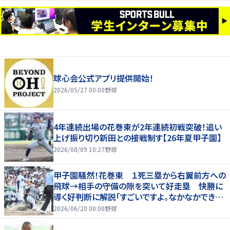
球心会公式アプリ提供開始！
2026/05/27 00:00
野球
4年連続出場の花巻東が2年連続初戦突破！追い
上げ振り切り新田との接戦制す【26年夏甲子園】
2026/08/09 10:27
野球
甲子園騒然！花巻東 １死三塁から右翼前方への
飛球→相手の守備の隙を突いて好走塁 快勝に
導く好判断に解説「すごいですよ。なかなかできな
いプレー」
2026/06/20 00:00
野球