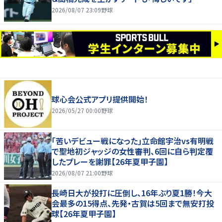
2026/08/07 23:09
野球
球心会公式アプリ提供開始！
2026/05/27 00:00
野球
｢苦いデビュー戦になった｣立命館宇治vs有明戦
で聖地初ジャッジの女性審判、6回に自ら判定覆
したプレーを謝罪【26年夏甲子園】
2026/08/07 21:00
野球
長崎日大が投打に圧倒し、16年ぶり夏1勝！今大
会最多の15得点、先発・古賀は5回まで無安打投
球【26年夏甲子園】