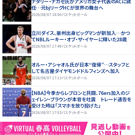
ナタリー・ナカセ氏がアメリカ女子代表のACに就
任…元bjリーグHCが世界の舞台へ
2026/08/07 18:00
バスケットボール
立川ダイス、豪州出身ビッグマンが新加入…かつ
てNBLルーキー・オブ・ザ・イヤーに輝いた28歳
2026/08/07 17:49
バスケットボール
オルー・アシャオル氏が日本“復帰”…スタッフと
して名古屋ダイヤモンドドルフィンズへ加入
2026/08/07 17:13
バスケットボール
【NBA】今季からレブロンと共闘、76ers加入のジ
ェイレン・ブラウンが本音を吐露 トレード通告を
受けた時は「スマホを放り投げた」
2026/08/07 17:03
バスケットボール