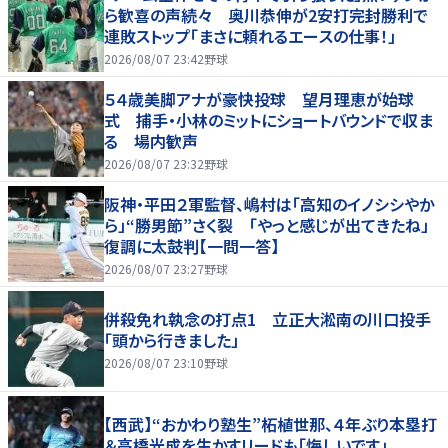
ら歓喜の声続々 奥川恭伸が2安打完封勝利で
連敗ストップ「まさに頼れるエースの仕事！」
2026/08/07 23:42
野球
５４歳美脚アナが豪快投球 望月理恵が始球
式 捕手・小林のミットにショートバウンドで収ま
る 場内歓声
2026/08/07 23:32
野球
阪神・平田２軍監督、嶋村は「高知のイノシシやか
ら」“勝男節”さく裂 「やっと感じが出てきたね」
復調に太鼓判【一問一答】
2026/08/07 23:27
野球
併殺免れ執念の打点1 立正大淞南の川口投手
「頭から行きました」
2026/08/07 23:10
野球
【西武】“おかわり塾生”柘植世那、４年ぶり本塁打
＆高橋光成を生かすリードも「悔しいです」