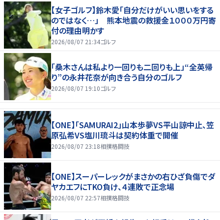
【女子ゴルフ】鈴木愛「自分だけがいい思いをする
のではなく…」 熊本地震の救援金１０００万円寄
付の理由明かす
2026/08/07 21:34
ゴルフ
「桑木さんは私より一回りも二回りも上」“全英帰
り”の永井花奈が向き合う自分のゴルフ
2026/08/07 19:10
ゴルフ
【ONE】「SAMURAI2」山本歩夢VS平山諒中止、笠
原弘希VS塩川琉斗は契約体重で開催
2026/08/07 23:18
相撲格闘技
【ONE】スーパーレックがまさかの右ひざ負傷でダ
ヤカエフにTKO負け、４連敗で正念場
2026/08/07 22:57
相撲格闘技