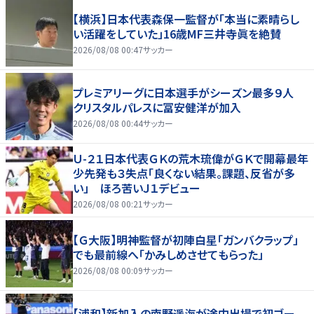
【横浜】日本代表森保一監督が「本当に素晴らし
い活躍をしていた」16歳MF三井寺眞を絶賛
2026/08/08 00:47
サッカー
プレミアリーグに日本選手がシーズン最多９人
クリスタルパレスに冨安健洋が加入
2026/08/08 00:44
サッカー
Ｕ-２１日本代表ＧＫの荒木琉偉がＧＫで開幕最年
少先発も３失点「良くない結果。課題、反省が多
い」 ほろ苦いＪ１デビュー
2026/08/08 00:21
サッカー
【Ｇ大阪】明神監督が初陣白星「ガンバクラップ」
でも最前線へ「かみしめさせてもらった」
2026/08/08 00:09
サッカー
【浦和】新加入の南野遥海が途中出場で初ゴー