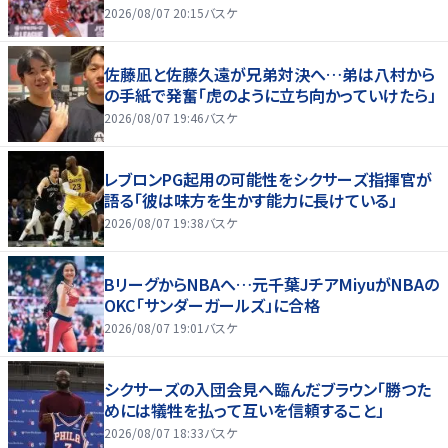
2026/08/07 20:15
バスケ
佐藤凪と佐藤久遠が兄弟対決へ…弟は八村から
の手紙で発奮「虎のように立ち向かっていけたら」
2026/08/07 19:46
バスケ
レブロンPG起用の可能性をシクサーズ指揮官が
語る「彼は味方を生かす能力に長けている」
2026/08/07 19:38
バスケ
BリーグからNBAへ…元千葉JチアMiyuがNBAの
OKC「サンダーガールズ」に合格
2026/08/07 19:01
バスケ
シクサーズの入団会見へ臨んだブラウン「勝つた
めには犠牲を払って互いを信頼すること」
2026/08/07 18:33
バスケ