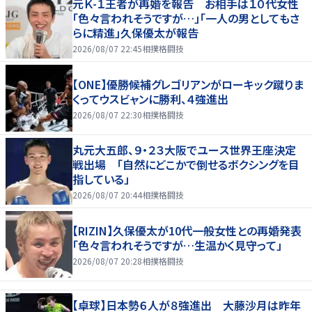
元Ｋ-１王者が再婚を報告 お相手は１０代女性
「色々言われそうですが…」「一人の男としてもさ
らに精進」久保優太が報告
2026/08/07 22:45
相撲格闘技
【ONE】優勝候補グレゴリアンがローキック蹴りま
くってウスビャンに勝利、４強進出
2026/08/07 22:30
相撲格闘技
丸元大五郎、９・２３大阪でユース世界王座決定
戦出場 「自然にどこかで倒せるボクシングを目
指している」
2026/08/07 20:44
相撲格闘技
【RIZIN】久保優太が10代一般女性との再婚発表
「色々言われそうですが…生温かく見守って」
2026/08/07 20:28
相撲格闘技
【卓球】日本勢６人が８強進出 大藤沙月は昨年