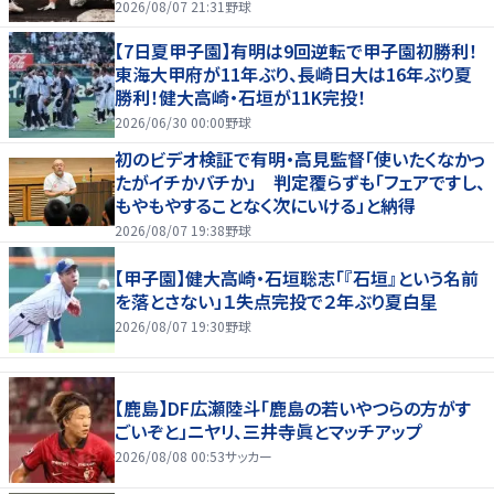
2026/08/07 21:31
野球
【7日夏甲子園】有明は9回逆転で甲子園初勝利！
東海大甲府が11年ぶり、長崎日大は16年ぶり夏
勝利！健大高崎・石垣が11K完投！
2026/06/30 00:00
野球
初のビデオ検証で有明・高見監督「使いたくなかっ
たがイチかバチか」 判定覆らずも「フェアですし、
もやもやすることなく次にいける」と納得
2026/08/07 19:38
野球
【甲子園】健大高崎・石垣聡志「『石垣』という名前
を落とさない」１失点完投で２年ぶり夏白星
2026/08/07 19:30
野球
【鹿島】DF広瀬陸斗「鹿島の若いやつらの方がす
ごいぞと」ニヤリ、三井寺眞とマッチアップ
2026/08/08 00:53
サッカー