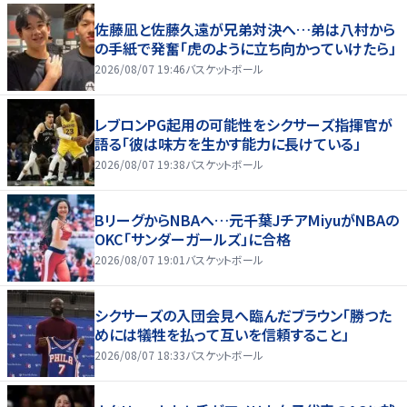
佐藤凪と佐藤久遠が兄弟対決へ…弟は八村から
の手紙で発奮「虎のように立ち向かっていけたら」
2026/08/07 19:46
バスケットボール
レブロンPG起用の可能性をシクサーズ指揮官が
語る「彼は味方を生かす能力に長けている」
2026/08/07 19:38
バスケットボール
BリーグからNBAへ…元千葉JチアMiyuがNBAの
OKC「サンダーガールズ」に合格
2026/08/07 19:01
バスケットボール
シクサーズの入団会見へ臨んだブラウン「勝つた
めには犠牲を払って互いを信頼すること」
2026/08/07 18:33
バスケットボール