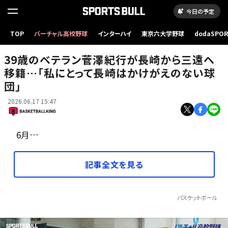
今日の予定
TOP
バーチャル高校野球
インターハイ
東京六大学野球
dodaSPO
長崎から三遠への移籍が発表された菅澤紀行［写真］＝B.LEAGUE
（新しいタブ
39歳のベテラン菅澤紀行が長崎から三遠へ
移籍…「私にとって長崎はかけがえのない球
団」
2026.06.17 15:47
6月…
記事全文を見る
バスケットボール