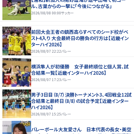
ル、古巣からの一撃に「今後につながる」
2026/08/08 00:00
サッカー
前回大会王者の鎮西高らすべてのシード校がベ
スト4入り 大会最終日の勝負の行方は【近畿イン
ターハイ2026】
2026/08/07 22:22
バレー
横浜隼人が初優勝 女子最終順位と個人賞、試
合結果一覧【近畿インターハイ2026】
2026/08/07 17:23
バレー
男子3日目（8/7）決勝トーナメント3、4回戦全12試
合結果と最終日（8/8）の試合予定【近畿インター
ハイ2026】
2026/08/07 15:25
バレー
バレーボール大友愛さん 日本代表の長女・美空