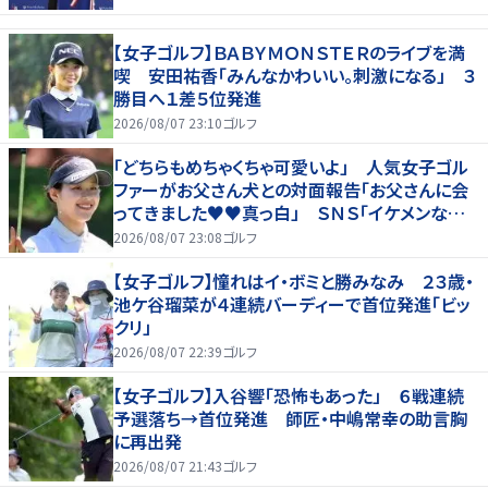
【女子ゴルフ】ＢＡＢＹＭＯＮＳＴＥＲのライブを満
喫 安田祐香「みんなかわいい。刺激になる」 ３
勝目へ１差５位発進
2026/08/07 23:10
ゴルフ
「どちらもめちゃくちゃ可愛いよ」 人気女子ゴル
ファーがお父さん犬との対面報告「お父さんに会
ってきました♥♥真っ白」 ＳＮＳ「イケメンなお
父さん」「白戸家入りするんですか？」
2026/08/07 23:08
ゴルフ
【女子ゴルフ】憧れはイ・ボミと勝みなみ ２３歳・
池ケ谷瑠菜が４連続バーディーで首位発進「ビッ
クリ」
2026/08/07 22:39
ゴルフ
【女子ゴルフ】入谷響「恐怖もあった」 ６戦連続
予選落ち→首位発進 師匠・中嶋常幸の助言胸
に再出発
2026/08/07 21:43
ゴルフ