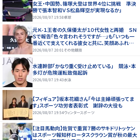
女王・中国勢、篠塚大登は世界４位に挑戦 準決
勝で張本智和ＶＳ松島輝空が実現なるか」
2026/08/07 19:58
卓球
元Ｋ-１王者の久保優太が１０代女性と再婚 ＳＮ
Ｓで報告「色々言われそうですが…」も「いつも一
番近くで支えてくれる彼女と共に、笑顔あふれる
家庭を築いていきたい」
2026/08/07 20:01
その他競技
水連幹部「かなり重く受け止めている」 競泳・本
多灯が危険運転致傷起訴
2026/08/07 19:43
水泳
【フィギュア】坂本花織さん「今は主婦頑張ってま
す」スポーツ功労者表彰式 謝辞の大役も
2026/08/07 19:54
ウィンタースポーツ
【注目馬動向】佐賀で重賞７勝のサキドリトッケン
はスポーツ報知杯ロータスクラウン賞が秋の最大