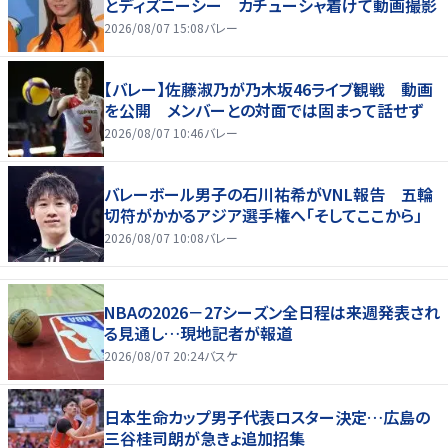
とディズニーシー カチューシャ着けて動画撮影
2026/08/07 15:08
バレー
【バレー】佐藤淑乃が乃木坂46ライブ観戦 動画
を公開 メンバーとの対面では固まって話せず
2026/08/07 10:46
バレー
バレーボール男子の石川祐希がVNL報告 五輪
切符がかかるアジア選手権へ「そしてここから」
2026/08/07 10:08
バレー
NBAの2026－27シーズン全日程は来週発表され
る見通し…現地記者が報道
2026/08/07 20:24
バスケ
日本生命カップ男子代表ロスター決定…広島の
三谷桂司朗が急きょ追加招集