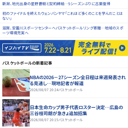
新潟、地元出身の星野曹樹と契約締結…5シーズンぶりに古巣復帰
初のファイナルを終えたウェンバンヤマ「これほど多くのことを学んだことは
ない」
滋賀、安曇川スポーツセンターへバスケットボールリング寄贈…地域のスポ
ーツ環境充実へ
バスケットボール
の新着記事
NBAの2026－27シーズン全日程は来週発表され
る見通し…現地記者が報道
2026/08/07 20:24
バスケットボール
日本生命カップ男子代表ロスター決定…広島の
三谷桂司朗が急きょ追加招集
2026/08/07 20:15
バスケットボール