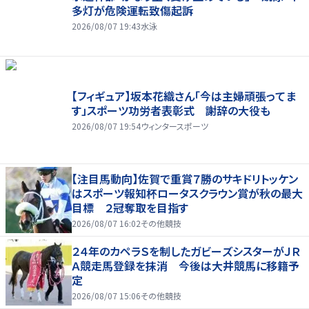
多灯が危険運転致傷起訴
2026/08/07 19:43
水泳
【フィギュア】坂本花織さん「今は主婦頑張ってま
す」スポーツ功労者表彰式 謝辞の大役も
2026/08/07 19:54
ウィンタースポーツ
【注目馬動向】佐賀で重賞７勝のサキドリトッケン
はスポーツ報知杯ロータスクラウン賞が秋の最大
目標 ２冠奪取を目指す
2026/08/07 16:02
その他競技
２４年のカペラＳを制したガビーズシスターがＪＲ
Ａ競走馬登録を抹消 今後は大井競馬に移籍予
定
2026/08/07 15:06
その他競技