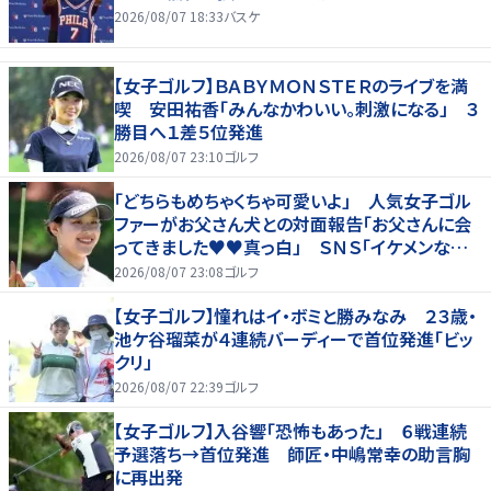
2026/08/07 18:33
バスケ
【女子ゴルフ】ＢＡＢＹＭＯＮＳＴＥＲのライブを満
喫 安田祐香「みんなかわいい。刺激になる」 ３
勝目へ１差５位発進
2026/08/07 23:10
ゴルフ
「どちらもめちゃくちゃ可愛いよ」 人気女子ゴル
ファーがお父さん犬との対面報告「お父さんに会
ってきました♥♥真っ白」 ＳＮＳ「イケメンなお
父さん」「白戸家入りするんですか？」
2026/08/07 23:08
ゴルフ
【女子ゴルフ】憧れはイ・ボミと勝みなみ ２３歳・
池ケ谷瑠菜が４連続バーディーで首位発進「ビッ
クリ」
2026/08/07 22:39
ゴルフ
【女子ゴルフ】入谷響「恐怖もあった」 ６戦連続
予選落ち→首位発進 師匠・中嶋常幸の助言胸
に再出発