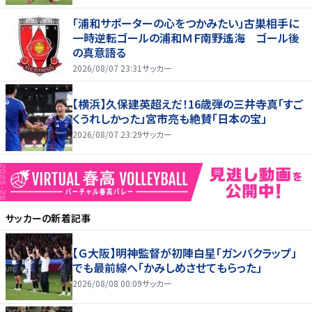
「浦和サポーターの心をつかみたい」古巣相手に
一時逆転ゴールの浦和ＭＦ南野遙海 ゴール後
の真意語る
2026/08/07 23:31
サッカー
【横浜】久保建英超えだ！16歳弾の三井寺真「すご
くうれしかった」宮市亮も絶賛「日本の宝」
2026/08/07 23:29
サッカー
サッカー
の新着記事
【Ｇ大阪】明神監督が初陣白星「ガンバクラップ」
でも最前線へ「かみしめさせてもらった」
2026/08/08 00:09
サッカー