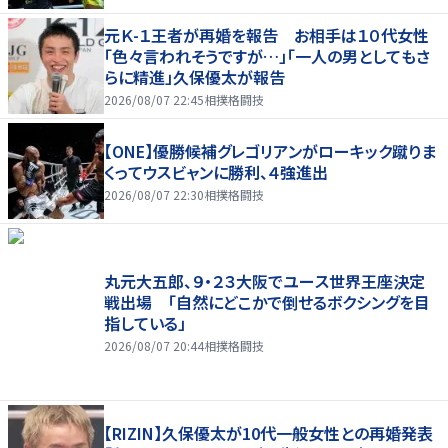
元Ｋ-１王者が再婚を報告 お相手は１０代女性
「色々言われそうですが…」「一人の男としてもさ
らに精進」久保優太が報告
2026/08/07 22:45
相撲格闘技
【ONE】優勝候補グレゴリアンがローキック蹴りま
くってウスビャンに勝利、４強進出
2026/08/07 22:30
相撲格闘技
丸元大五郎、９・２３大阪でユース世界王座決定
戦出場 「自然にどこかで倒せるボクシングを目
指している」
2026/08/07 20:44
相撲格闘技
【RIZIN】久保優太が10代一般女性との再婚発表