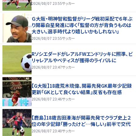
2026/08/07 23:55
サッカー
Ｇ大阪・明神智和監督がリーグ戦初采配で６年ぶ
り開幕白星発進に導く「監督の方が背負うものは
大きい。選手時代より嬉しいかもしれない」
2026/08/07 23:55
サッカー
RソシエダードがレアルFWエンドリッキに照準、ビ
リャレアルやベティスが獲得のライバルに
2026/08/07 23:47
サッカー
【G大阪】18歳荒木琉偉、開幕先発GK最年少記録
更新「GKとして良くない結果」反省も存在感
2026/08/07 23:46
サッカー
【鹿島】18歳吉田湊海が開幕先発でクラブ史上２
位の年少記録「勝ったけど…悔しい」前半で交代
2026/08/07 23:40
サッカー