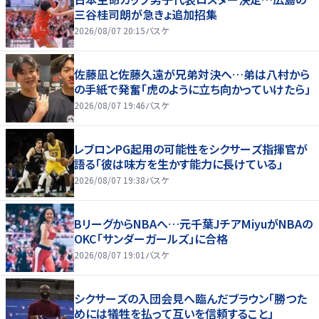
三谷桂司朗が急きょ追加招集
2026/08/07 20:15
バスケ
佐藤凪と佐藤久遠が兄弟対決へ…弟は八村から
の手紙で発奮「虎のように立ち向かっていけたら」
2026/08/07 19:46
バスケ
レブロンPG起用の可能性をシクサーズ指揮官が
語る「彼は味方を生かす能力に長けている」
2026/08/07 19:38
バスケ
BリーグからNBAへ…元千葉JチアMiyuがNBAの
OKC「サンダーガールズ」に合格
2026/08/07 19:01
バスケ
シクサーズの入団会見へ臨んだブラウン「勝つた
めには犠牲を払って互いを信頼すること」