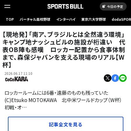
今日の予定
TOP
バーチャル高校野球
インターハイ
東京六大学野球
dodaSPO
（新しいタブ
【現地発】「南ア、ブラジルとは全然違う環境」
キャンプ地ナッシュビルの施設が桁違い 代
表OB陣も感嘆 ロッカー配置から食事体制
まで、森保ジャパンを支える現場のリアル【W
杯】
2026.06.17 11:10
ロッカールームには6番・遠藤のものも残っていた
(C)Etsuko MOTOKAWA 北中米ワールドカップ（W杯）
初戦・オ…
記事全文を見る