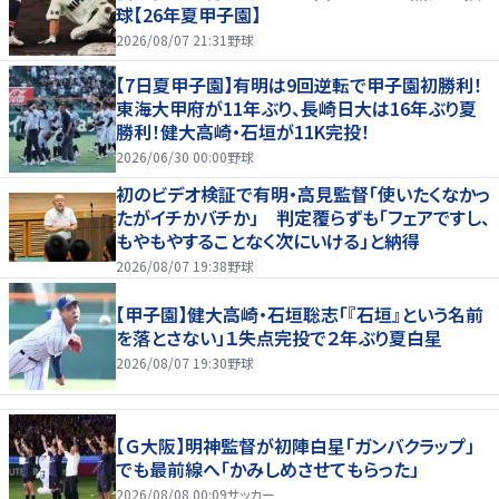
球【26年夏甲子園】
2026/08/07 21:31
野球
【7日夏甲子園】有明は9回逆転で甲子園初勝利！
東海大甲府が11年ぶり、長崎日大は16年ぶり夏
勝利！健大高崎・石垣が11K完投！
2026/06/30 00:00
野球
初のビデオ検証で有明・高見監督「使いたくなかっ
たがイチかバチか」 判定覆らずも「フェアですし、
もやもやすることなく次にいける」と納得
2026/08/07 19:38
野球
【甲子園】健大高崎・石垣聡志「『石垣』という名前
を落とさない」１失点完投で２年ぶり夏白星
2026/08/07 19:30
野球
【Ｇ大阪】明神監督が初陣白星「ガンバクラップ」
でも最前線へ「かみしめさせてもらった」
2026/08/08 00:09
サッカー