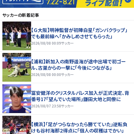
サッカー
の新着記事
【Ｇ大阪】明神監督が初陣白星「ガンバクラップ」
でも最前線へ「かみしめさせてもらった」
2026/08/08 00:09
サッカー
【浦和】新加入の南野遥海が途中出場で初ゴー
ル、古巣からの一撃に「今後につながる」
2026/08/08 00:00
サッカー
冨安健洋のクリスタルパレス加入が正式決定、背
番号17「望んでいた場所」鎌田大地と同僚に
2026/08/07 23:58
サッカー
【横浜】「足がつらなかったら勝てていた」逆転負
けも谷村海那２得点に「個人の収穫はでかい」