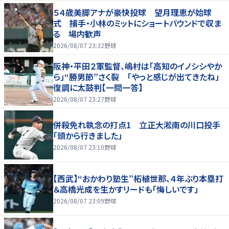
５４歳美脚アナが豪快投球 望月理恵が始球
式 捕手・小林のミットにショートバウンドで収ま
る 場内歓声
2026/08/07 23:32
野球
阪神・平田２軍監督、嶋村は「高知のイノシシやか
ら」“勝男節”さく裂 「やっと感じが出てきたね」
復調に太鼓判【一問一答】
2026/08/07 23:27
野球
併殺免れ執念の打点1 立正大淞南の川口投手
「頭から行きました」
2026/08/07 23:10
野球
【西武】“おかわり塾生”柘植世那、４年ぶり本塁打
＆高橋光成を生かすリードも「悔しいです」
2026/08/07 23:09
野球