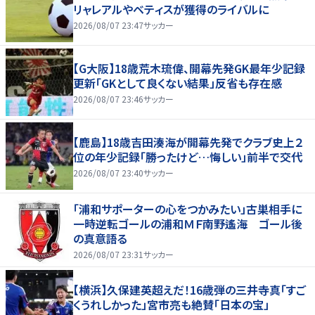
リャレアルやベティスが獲得のライバルに
2026/08/07 23:47
サッカー
【G大阪】18歳荒木琉偉、開幕先発GK最年少記録
更新「GKとして良くない結果」反省も存在感
2026/08/07 23:46
サッカー
【鹿島】18歳吉田湊海が開幕先発でクラブ史上２
位の年少記録「勝ったけど…悔しい」前半で交代
2026/08/07 23:40
サッカー
「浦和サポーターの心をつかみたい」古巣相手に
一時逆転ゴールの浦和ＭＦ南野遙海 ゴール後
の真意語る
2026/08/07 23:31
サッカー
【横浜】久保建英超えだ！16歳弾の三井寺真「すご
くうれしかった」宮市亮も絶賛「日本の宝」