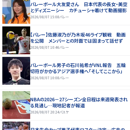
バレーボール大友愛さん 日本代表の長女・美空
とディズニーシー カチューシャ着けて動画撮影
2026/08/07 15:08
バレー
【バレー】佐藤淑乃が乃木坂46ライブ観戦 動画
を公開 メンバーとの対面では固まって話せず
2026/08/07 10:46
バレー
バレーボール男子の石川祐希がVNL報告 五輪
切符がかかるアジア選手権へ「そしてここから」
2026/08/07 10:08
バレー
NBAの2026－27シーズン全日程は来週発表され
る見通し…現地記者が報道
2026/08/07 20:24
バスケ
日本生命カップ男子代表ロスター決定…広島の