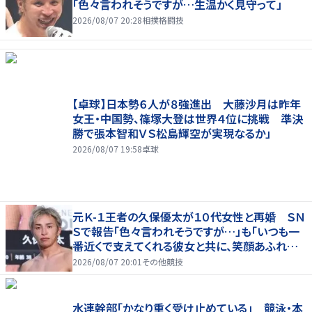
「色々言われそうですが…生温かく見守って」
2026/08/07 20:28
相撲格闘技
【卓球】日本勢６人が８強進出 大藤沙月は昨年
女王・中国勢、篠塚大登は世界４位に挑戦 準決
勝で張本智和ＶＳ松島輝空が実現なるか」
2026/08/07 19:58
卓球
元Ｋ-１王者の久保優太が１０代女性と再婚 ＳＮ
Ｓで報告「色々言われそうですが…」も「いつも一
番近くで支えてくれる彼女と共に、笑顔あふれる
家庭を築いていきたい」
2026/08/07 20:01
その他競技
水連幹部「かなり重く受け止めている」 競泳・本