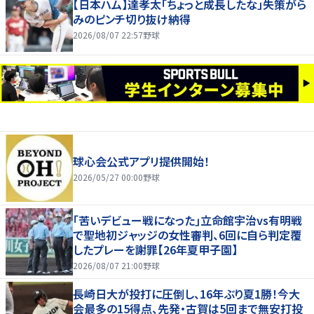
【日本ハム】達孝太「ちょっと成長したな」失策がら
みのピンチ切り抜け納得
2026/08/07 22:57
野球
球心会公式アプリ提供開始！
2026/05/27 00:00
野球
｢苦いデビュー戦になった｣立命館宇治vs有明戦
で聖地初ジャッジの女性審判、6回に自ら判定覆
したプレーを謝罪【26年夏甲子園】
2026/08/07 21:00
野球
長崎日大が投打に圧倒し、16年ぶり夏1勝！今大
会最多の15得点、先発・古賀は5回まで無安打投