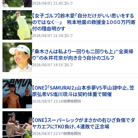
2026/08/07 21:43
ゴルフ
【女子ゴルフ】鈴木愛「自分だけがいい思いをする
のではなく…」 熊本地震の救援金１０００万円寄
付の理由明かす
2026/08/07 21:34
ゴルフ
「桑木さんは私より一回りも二回りも上」“全英帰
り”の永井花奈が向き合う自分のゴルフ
2026/08/07 19:10
ゴルフ
【ONE】「SAMURAI2」山本歩夢VS平山諒中止、笠
原弘希VS塩川琉斗は契約体重で開催
2026/08/07 23:18
相撲格闘技
【ONE】スーパーレックがまさかの右ひざ負傷でダ
ヤカエフにTKO負け、４連敗で正念場
2026/08/07 22:57
相撲格闘技