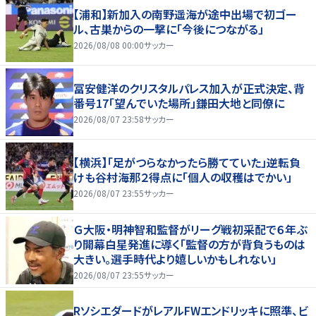
【浦和】新加入の南野遥海が途中出場で初ゴー
ル、古巣からの一撃に「今後につながる」
2026/08/08 00:00
サッカー
冨安健洋のクリスタルパレス加入が正式決定、背
番号17「望んでいた場所」鎌田大地と同僚に
2026/08/07 23:58
サッカー
【横浜】「足がつらなかったら勝てていた」逆転負
けも谷村海那２得点に「個人の収穫はでかい」
2026/08/07 23:55
サッカー
Ｇ大阪・明神智和監督がリーグ戦初采配で６年ぶ
り開幕白星発進に導く「監督の方が背負うものは
大きい。選手時代より嬉しいかもしれない」
2026/08/07 23:55
サッカー
RソシエダードがレアルFWエンドリッキに照準、ビ