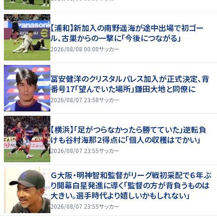
【浦和】新加入の南野遥海が途中出場で初ゴー
ル、古巣からの一撃に「今後につながる」
2026/08/08 00:00
サッカー
冨安健洋のクリスタルパレス加入が正式決定、背
番号17「望んでいた場所」鎌田大地と同僚に
2026/08/07 23:58
サッカー
【横浜】「足がつらなかったら勝てていた」逆転負
けも谷村海那２得点に「個人の収穫はでかい」
2026/08/07 23:55
サッカー
Ｇ大阪・明神智和監督がリーグ戦初采配で６年ぶ
り開幕白星発進に導く「監督の方が背負うものは
大きい。選手時代より嬉しいかもしれない」
2026/08/07 23:55
サッカー