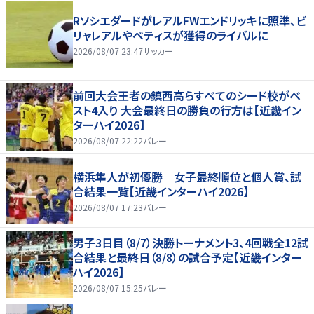
RソシエダードがレアルFWエンドリッキに照準、ビ
リャレアルやベティスが獲得のライバルに
2026/08/07 23:47
サッカー
前回大会王者の鎮西高らすべてのシード校がベ
スト4入り 大会最終日の勝負の行方は【近畿イン
ターハイ2026】
2026/08/07 22:22
バレー
横浜隼人が初優勝 女子最終順位と個人賞、試
合結果一覧【近畿インターハイ2026】
2026/08/07 17:23
バレー
男子3日目（8/7）決勝トーナメント3、4回戦全12試
合結果と最終日（8/8）の試合予定【近畿インター
ハイ2026】
2026/08/07 15:25
バレー