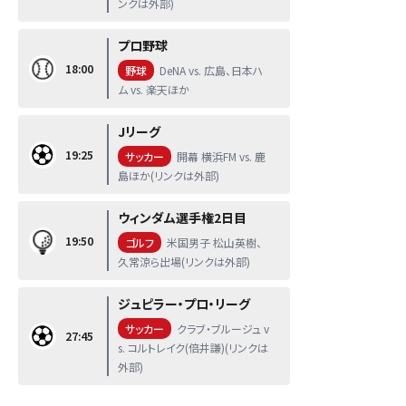
ンクは外部)
プロ野球
18:00
野球
DeNA vs. 広島、日本ハ
ム vs. 楽天ほか
Jリーグ
19:25
サッカー
開幕 横浜FM vs. 鹿
島ほか(リンクは外部)
ウィンダム選手権2日目
19:50
ゴルフ
米国男子 松山英樹、
久常涼ら出場(リンクは外部)
ジュピラー・プロ・リーグ
サッカー
クラブ・ブルージュ v
27:45
s. コルトレイク(倍井謙)(リンクは
外部)