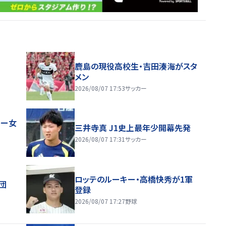
鹿島の現役高校生・吉田湊海がスタ
メン
2026/08/07 17:53
サッカー
レー女
三井寺真 J1史上最年少開幕先発
2026/08/07 17:31
サッカー
ロッテのルーキー・高橋快秀が1軍
団
登録
2026/08/07 17:27
野球