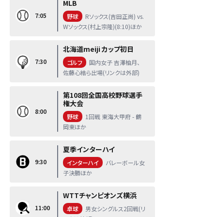
MLB
7:05
野球
Rソックス(吉田正尚) vs.
Wソックス(村上宗隆)(8:10)ほか
北海道meiji カップ初日
7:30
ゴルフ
国内女子 吉澤柚月、
佐藤心結ら出場(リンクは外部)
第108回全国高校野球選手
権大会
8:00
野球
1回戦 東海大甲府 - 鶴
岡東ほか
夏季インターハイ
9:30
インターハイ
バレーボール女
子決勝ほか
WTTチャンピオンズ横浜
11:00
卓球
男女シングルス2回戦(リ