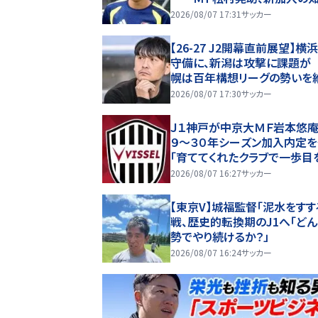
慶、ブランコも先発 “６万人
2026/08/07 17:31
サッカー
幕”の鹿島戦
【26-27 J2開幕直前展望】横
守備に、新潟は攻撃に課題が
幌は百年構想リーグの勢いを
できるか(2)
2026/08/07 17:30
サッカー
Ｊ１神戸が中京大ＭＦ岩本悠庵
９～３０年シーズン加入内定
「育ててくれたクラブで一歩目
み出せることを大変嬉しく思
2026/08/07 16:27
サッカー
す」
【東京V】城福監督「泥水をすす
戦、歴史的転換期のJ1へ「ど
勢でやり続けるか？」
2026/08/07 16:24
サッカー