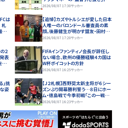
開
バタ劇と、｢特別な日｣が勝敗を分け
2026/08/07 17:30
サッカー
る！
浜FCは
【追悼】カズやトルシエが愛した日本
 札
人唯一のバロンドール審査員の素
維持
顔。後藤健生が明かす盟友・田村修
一さん(1)W杯直後のフランス取材
2026/08/07 17:20
サッカー
とオマール海老事件
の２
FIFAインファンティノ会長が辞任し
を発表
ない場合、欧州の優勝経験４カ国は
を踏
W杯ボイコットの方針
いま
2026/08/07 16:25
サッカー
る」挑
【Ｊ２札幌】西野奨太新主将が６シー
んな姿
ズンぶり開幕勝利誓う…８日にホー
ム・徳島戦で今季初戦「この一戦で
どういうシーズンを歩めるかが決ま
2026/08/07 16:23
サッカー
る」