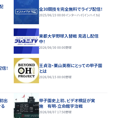
配
全30競技を完全無料でライブ配信！
2025/06/23 00:00
インターハイ(インハイ.tv)
東都大学野球入替戦 見逃し配信
中！
2026/06/30 00:00
野球
王貞治・栗山英樹にとっての甲子園
配信！
とは
2026/06/15 00:00
野球
初出
甲子園史上初、ビデオ検証が実
ける
施 有明-立命館宇治戦
2026/08/07 17:50
野球