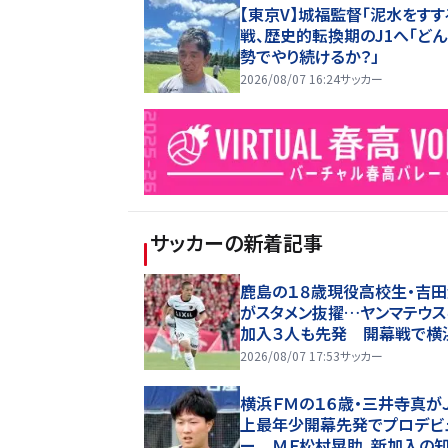
【東京V】城福監督「泥水をすす
戦、歴史的転換期のJ1へ「ど
勢でやり続けるか？」
2026/08/07 16:24
サッカー
サッカー
の新着記事
鹿島の１８歳現役高校生・吉
がスタメン抜擢…ヤンマテウス
加入３人も先発 開幕戦で横
Ｍと激突
2026/08/07 17:53
サッカー
横浜ＦＭの１６歳・三井寺真が
上最年少開幕先発でプロデビ
ー ＭＦ松村晃助、新加入の