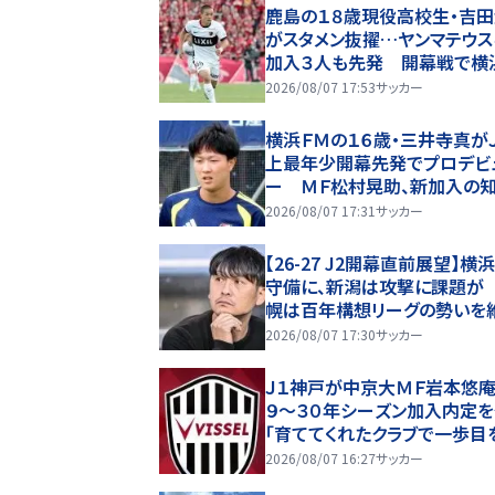
鹿島の１８歳現役高校生・吉
がスタメン抜擢…ヤンマテウス
加入３人も先発 開幕戦で横
Ｍと激突
2026/08/07 17:53
サッカー
横浜ＦＭの１６歳・三井寺真が
上最年少開幕先発でプロデビ
ー ＭＦ松村晃助、新加入の
慶、ブランコも先発 “６万人
2026/08/07 17:31
サッカー
幕”の鹿島戦
【26-27 J2開幕直前展望】横
守備に、新潟は攻撃に課題が
幌は百年構想リーグの勢いを
できるか(2)
2026/08/07 17:30
サッカー
Ｊ１神戸が中京大ＭＦ岩本悠庵
９～３０年シーズン加入内定
「育ててくれたクラブで一歩目
み出せることを大変嬉しく思
2026/08/07 16:27
サッカー
す」