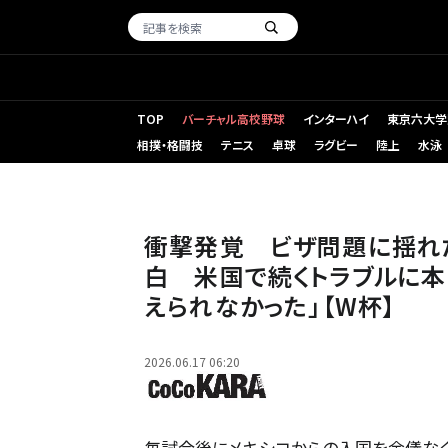
TOP
バーチャル高校野球
インターハイ
東京六大学
相撲・格闘技
テニス
卓球
ラグビー
陸上
水泳
衝撃発覚 ビザ問題に揺れ
白 米国で続くトラブルに
えられなかった」【W杯】
2026.06.17 06:20
毎試合後にメキシコからの入国を余儀なくされる