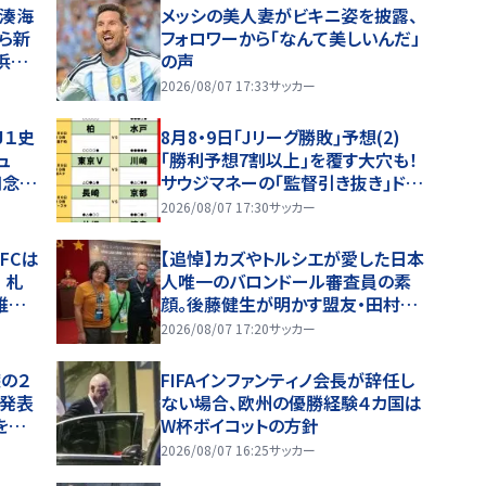
田湊海
メッシの美人妻がビキニ姿を披露、
ら新
フォロワーから「なんて美しいんだ」
浜Ｆ
の声
2026/08/07 17:33
サッカー
Ｊ１史
8月8・9日｢Jリーグ勝敗｣予想(2)
ュ
｢勝利予想7割以上｣を覆す大穴も！
知念
サウジマネーの｢監督引き抜き｣ドタ
開
バタ劇と、｢特別な日｣が勝敗を分け
2026/08/07 17:30
サッカー
る！
浜FCは
【追悼】カズやトルシエが愛した日本
 札
人唯一のバロンドール審査員の素
維持
顔。後藤健生が明かす盟友・田村修
一さん(1)W杯直後のフランス取材
2026/08/07 17:20
サッカー
とオマール海老事件
の２
FIFAインファンティノ会長が辞任し
を発表
ない場合、欧州の優勝経験４カ国は
を踏
W杯ボイコットの方針
いま
2026/08/07 16:25
サッカー