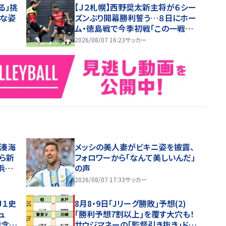
る」挑
【Ｊ２札幌】西野奨太新主将が６シー
んな姿
ズンぶり開幕勝利誓う…８日にホー
ム・徳島戦で今季初戦「この一戦で
どういうシーズンを歩めるかが決ま
2026/08/07 16:23
サッカー
る」
田湊海
メッシの美人妻がビキニ姿を披露、
ら新
フォロワーから「なんて美しいんだ」
浜Ｆ
の声
2026/08/07 17:33
サッカー
Ｊ１史
8月8・9日｢Jリーグ勝敗｣予想(2)
ュ
｢勝利予想7割以上｣を覆す大穴も！
知念
サウジマネーの｢監督引き抜き｣ドタ