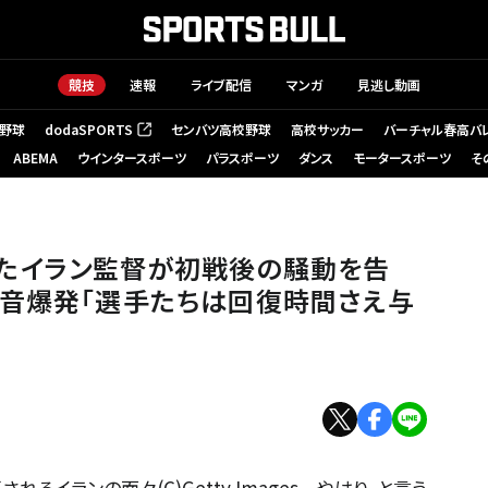
競技
速報
ライブ配信
マンガ
見逃し動画
野球
dodaSPORTS
センバツ高校野球
高校サッカー
バーチャル春高バ
（新しいタブで開く）
ABEMA
ウインタースポーツ
パラスポーツ
ダンス
モータースポーツ
そ
たイラン監督が初戦後の騒動を告
本音爆発「選手たちは回復時間さえ与
イランの面々(C)Getty Images やはり、と言う