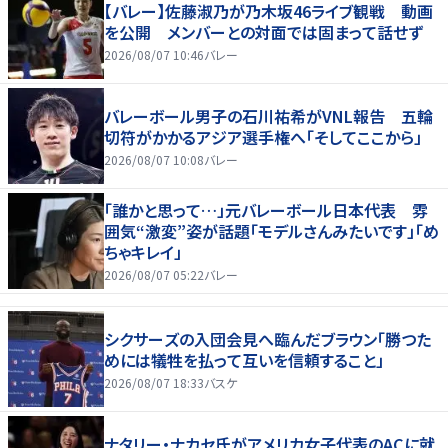
【バレー】佐藤淑乃が乃木坂46ライブ観戦 動画
を公開 メンバーとの対面では固まって話せず
2026/08/07 10:46
バレー
バレーボール男子の石川祐希がVNL報告 五輪
切符がかかるアジア選手権へ「そしてここから」
2026/08/07 10:08
バレー
「誰かと思って…」元バレーボール日本代表 雰
囲気“激変”姿が話題「モデルさんみたいです」「め
ちゃキレイ」
2026/08/07 05:22
バレー
シクサーズの入団会見へ臨んだブラウン「勝つた
めには犠牲を払って互いを信頼すること」
2026/08/07 18:33
バスケ
ナタリー・ナカセ氏がアメリカ女子代表のACに就