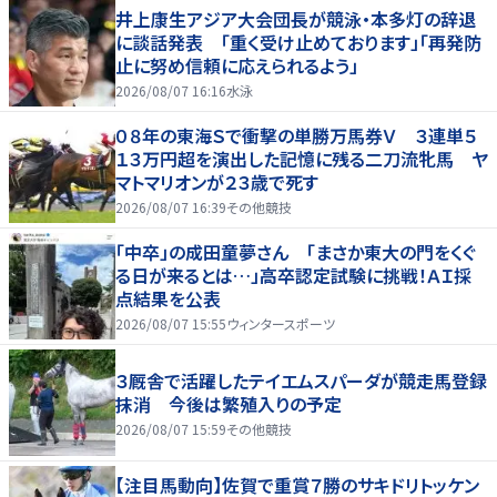
井上康生アジア大会団長が競泳・本多灯の辞退
に談話発表 「重く受け止めております」「再発防
止に努め信頼に応えられるよう」
2026/08/07 16:16
水泳
０８年の東海Ｓで衝撃の単勝万馬券Ｖ ３連単５
１３万円超を演出した記憶に残る二刀流牝馬 ヤ
マトマリオンが２３歳で死す
2026/08/07 16:39
その他競技
「中卒」の成田童夢さん 「まさか東大の門をくぐ
る日が来るとは…」高卒認定試験に挑戦！ＡＩ採
点結果を公表
2026/08/07 15:55
ウィンタースポーツ
３厩舎で活躍したテイエムスパーダが競走馬登録
抹消 今後は繁殖入りの予定
2026/08/07 15:59
その他競技
【注目馬動向】佐賀で重賞７勝のサキドリトッケン