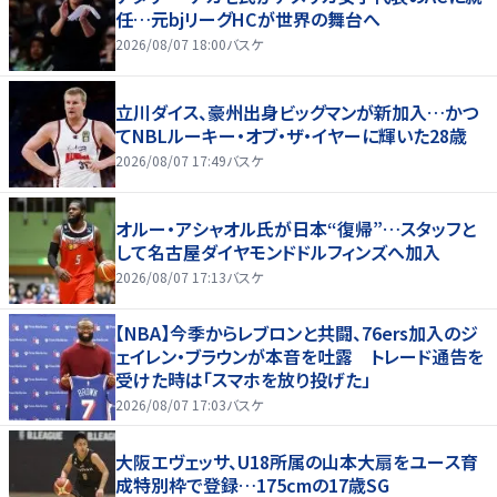
任…元bjリーグHCが世界の舞台へ
2026/08/07 18:00
バスケ
立川ダイス、豪州出身ビッグマンが新加入…かつ
てNBLルーキー・オブ・ザ・イヤーに輝いた28歳
2026/08/07 17:49
バスケ
オルー・アシャオル氏が日本“復帰”…スタッフと
して名古屋ダイヤモンドドルフィンズへ加入
2026/08/07 17:13
バスケ
【NBA】今季からレブロンと共闘、76ers加入のジ
ェイレン・ブラウンが本音を吐露 トレード通告を
受けた時は「スマホを放り投げた」
2026/08/07 17:03
バスケ
大阪エヴェッサ、U18所属の山本大扇をユース育
成特別枠で登録…175cmの17歳SG