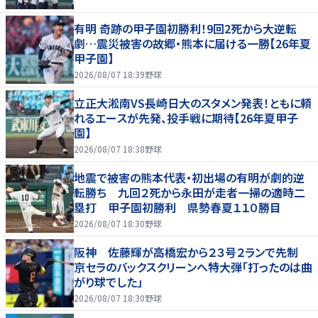
有明 奇跡の甲子園初勝利！9回2死から大逆転
劇…震災被害の故郷・熊本に届ける一勝【26年夏
甲子園】
2026/08/07 18:39
野球
立正大淞南VS長崎日大のスタメン発表！ともに頼
れるエースが先発、投手戦に期待【26年夏甲子
園】
2026/08/07 18:38
野球
地震で被害の熊本代表・初出場の有明が劇的逆
転勝ち 九回２死から永田が走者一掃の適時二
塁打 甲子園初勝利 県勢春夏１１０勝目
2026/08/07 18:30
野球
阪神 佐藤輝が高橋宏から２３号２ランで先制
京セラのバックスクリーンへ特大弾「打ったのは曲
がり球でした」
2026/08/07 18:30
野球