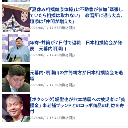
「夏休み相撲健康体操」に不動豊が参加「緊張し
ていたら相撲は取れない」 教習所に通う大森、
垣添は「仲間が増えた」
2026/08/07 17:57
相撲格闘技
年寄・井筒が７日付で退職 日本相撲協会が発
表 元幕内明瀬山
2026/08/07 17:45
相撲格闘技
元幕内・明瀬山の井筒親方が日本相撲協会を退
職
2026/08/07 17:36
相撲格闘技
【ボクシング】堤聖也が熊本地震への被災者に「義
援金」 米老舗ブランドとのコラボ商品の利益を寄
付
2026/08/07 16:41
相撲格闘技