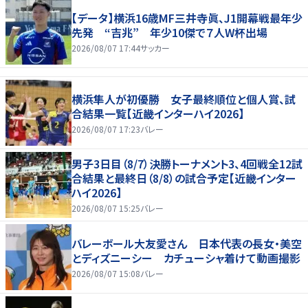
【データ】横浜16歳MF三井寺眞、J1開幕戦最年少
先発 “吉兆” 年少10傑で７人W杯出場
2026/08/07 17:44
サッカー
横浜隼人が初優勝 女子最終順位と個人賞、試
合結果一覧【近畿インターハイ2026】
2026/08/07 17:23
バレー
男子3日目（8/7）決勝トーナメント3、4回戦全12試
合結果と最終日（8/8）の試合予定【近畿インター
ハイ2026】
2026/08/07 15:25
バレー
バレーボール大友愛さん 日本代表の長女・美空
とディズニーシー カチューシャ着けて動画撮影
2026/08/07 15:08
バレー