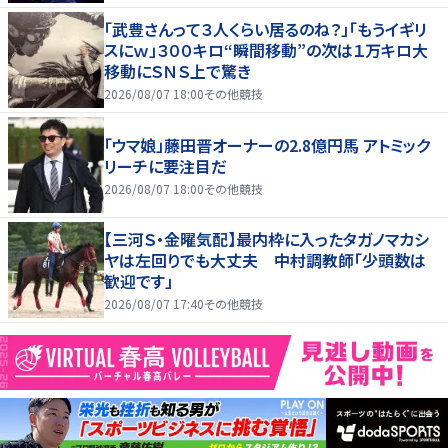
「武豊さんって３人くらい居るのね？」「もうイギリ
スにｗ」３００キロ“瞬間移動”の次は１万キロ大
移動にＳＮＳ上で驚き
2026/08/07 18:00
その他競技
「ウマ娘」藤田晋オーナーの2.8億円馬 アトミック
リーチに要注目だ
2026/08/07 18:00
その他競技
【三河Ｓ・金曜気配】最内枠に入ったタガノマカシ
ヤは左回りでも大丈夫 中村調教師「少頭数は
歓迎です」
2026/08/07 17:40
その他競技