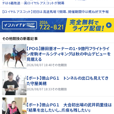
チは6着敗退…英ロイヤルアスコットが開幕
【ロイヤルアスコット】初日は高速馬場で開幕、開催期間中は概ね好天予報
その他競技
の新着記事
【ＰＯＧ】藤田晋オーナーの１・９億円フライトライ
ン産駒オールシティキングは秋の中山デビューを
見据える
2026/08/07 18:40
その他競技
【ボート】徳山ＰＧ１ トンネルの出口も見えてき
た守屋美穂
2026/08/07 18:33
その他競技
【ボート】徳山ＰＧ１ 大会初出場の武井莉里佳は
「結果を出したいし、爪痕も残したい」