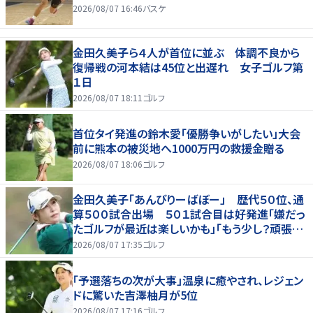
2026/08/07 16:46
バスケ
金田久美子ら４人が首位に並ぶ 体調不良から
復帰戦の河本結は45位と出遅れ 女子ゴルフ第
１日
2026/08/07 18:11
ゴルフ
首位タイ発進の鈴木愛「優勝争いがしたい」大会
前に熊本の被災地へ1000万円の救援金贈る
2026/08/07 18:06
ゴルフ
金田久美子「あんびりーばぼー」 歴代５０位、通
算５００試合出場 ５０１試合目は好発進「嫌だっ
たゴルフが最近は楽しいかも」「もう少し？頑張り
たいな」
2026/08/07 17:35
ゴルフ
「予選落ちの次が大事」温泉に癒やされ、レジェン
ドに驚いた吉澤柚月が5位
2026/08/07 17:16
ゴルフ