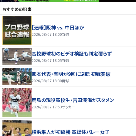
おすすめの記事
【速報】阪神 vs. 中日ほか
2026/08/07 18:00
野球
高校野球初のビデオ検証も判定覆らず
2026/08/07 18:05
野球
熊本代表・有明が9回に逆転 初戦突破
2026/08/07 18:30
野球
鹿島の現役高校生・吉田湊海がスタメン
2026/08/07 17:53
サッカー
横浜隼人が初優勝 高総体バレー女子