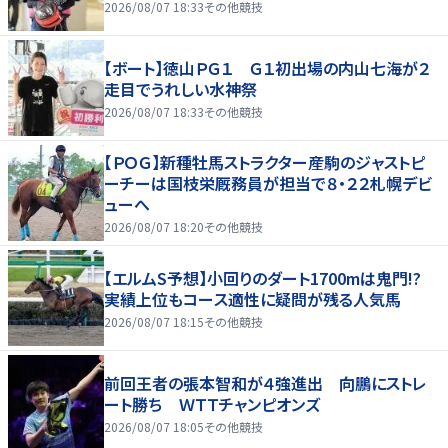
2026/08/07 18:33
その他競技
【ボート】徳山ＰＧ１ Ｇ１初出場の内山七海が２
走目でうれしい水神祭
2026/08/07 18:33
その他競技
【ＰＯＧ】新種牡馬ストラクター産駒のジャストピ
ーチーは国枝栄厩務員が担当で８・２２札幌デビ
ューへ
2026/08/07 18:20
その他競技
【エルムS予想】小回りのダート1700mは鬼門!?
実績上位もコース適性に疑問が残る人気馬
2026/08/07 18:15
その他競技
前回王者の張本智和が４強進出 向鵬にストレ
ート勝ち ＷＴＴチャンピオンズ
2026/08/07 18:05
その他競技