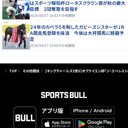
はスポーツ報知杯ロータスクラウン賞が秋の最大
目標 ２冠奪取を目指す
2026/08/07 16:02
その他競技
２４年のカペラＳを制したガビーズシスターがＪＲ
Ａ競走馬登録を抹消 今後は大井競馬に移籍予
定
2026/08/07 15:06
その他競技
TOP
その他競技
【キングチャールズ3世S】オブライエン師「ジ・エベレス
アプリ版