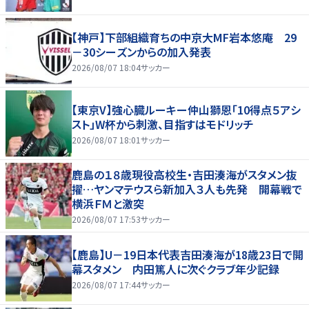
【神戸】下部組織育ちの中京大MF岩本悠庵 29
－30シーズンからの加入発表
2026/08/07 18:04
サッカー
【東京V】強心臓ルーキー仲山獅恩「10得点５アシ
スト」W杯から刺激、目指すはモドリッチ
2026/08/07 18:01
サッカー
鹿島の１８歳現役高校生・吉田湊海がスタメン抜
擢…ヤンマテウスら新加入３人も先発 開幕戦で
横浜ＦＭと激突
2026/08/07 17:53
サッカー
【鹿島】U－19日本代表吉田湊海が18歳23日で開
幕スタメン 内田篤人に次ぐクラブ年少記録
2026/08/07 17:44
サッカー