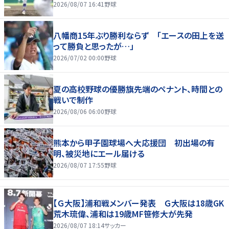
2026/08/07 16:41
野球
八幡商15年ぶり勝利ならず 「エースの田上を送
って勝負と思ったが…」
2026/07/02 00:00
野球
夏の高校野球の優勝旗先端のペナント、時間との
戦いで制作
2026/08/06 06:00
野球
熊本から甲子園球場へ大応援団 初出場の有
明、被災地にエール届ける
2026/08/07 17:55
野球
【Ｇ大阪】浦和戦メンバー発表 Ｇ大阪は18歳GK
荒木琉偉、浦和は19歳MF笹修大が先発
2026/08/07 18:14
サッカー