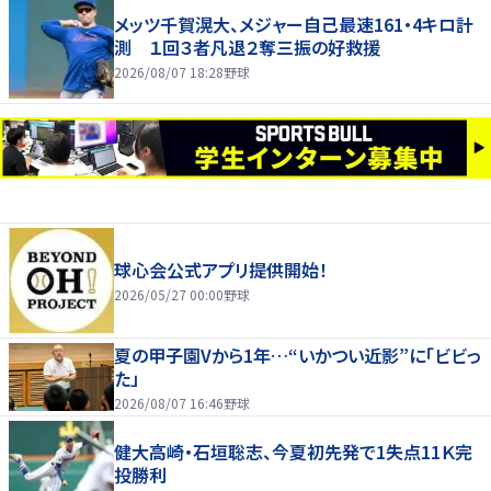
メッツ千賀滉大、メジャー自己最速161・4キロ計
測 １回３者凡退２奪三振の好救援
2026/08/07 18:28
野球
球心会公式アプリ提供開始！
2026/05/27 00:00
野球
夏の甲子園Vから1年…“いかつい近影”に「ビビっ
た」
2026/08/07 16:46
野球
健大高崎・石垣聡志、今夏初先発で1失点11Ｋ完
投勝利