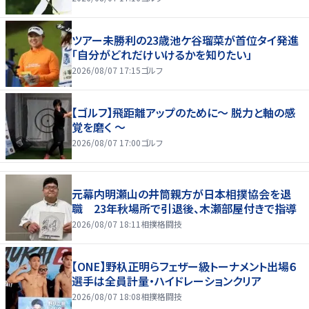
ツアー未勝利の23歳池ケ谷瑠菜が首位タイ発進
「自分がどれだけいけるかを知りたい」
2026/08/07 17:15
ゴルフ
【ゴルフ】飛距離アップのために～ 脱力と軸の感
覚を磨く ～
2026/08/07 17:00
ゴルフ
元幕内明瀬山の井筒親方が日本相撲協会を退
職 23年秋場所で引退後、木瀬部屋付きで指導
2026/08/07 18:11
相撲格闘技
【ONE】野杁正明らフェザー級トーナメント出場６
選手は全員計量・ハイドレーションクリア
2026/08/07 18:08
相撲格闘技