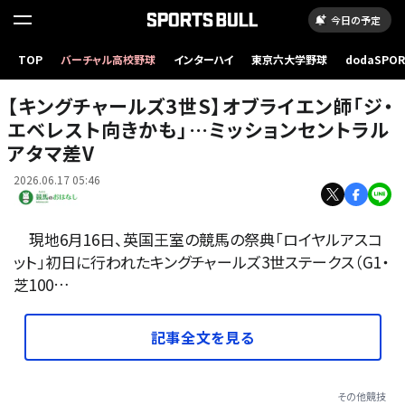
今日の予定
キングチャールズ3世S・ミッションセントラルとR.ムーア騎手 (C)Megan Rose Photography／
TOP
バーチャル高校野球
インターハイ
東京六大学野球
dodaSPO
Ascot Racecourse
（新しいタブ
【キングチャールズ3世S】オブライエン師「ジ・
エベレスト向きかも」…ミッションセントラル
アタマ差V
2026.06.17 05:46
現地6月16日、英国王室の競馬の祭典「ロイヤルアスコ
ット」初日に行われたキングチャールズ3世ステークス（G1・
芝100…
記事全文を見る
その他競技