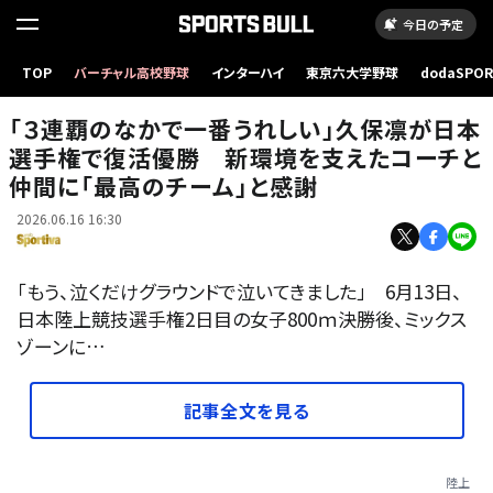
今日の予定
TOP
バーチャル高校野球
インターハイ
東京六大学野球
dodaSPO
（新しいタブ
「３連覇のなかで一番うれしい」久保凛が日本
選手権で復活優勝 新環境を支えたコーチと
仲間に「最高のチーム」と感謝
2026.06.16 16:30
「もう、泣くだけグラウンドで泣いてきました」 6月13日、
日本陸上競技選手権2日目の女子800ｍ決勝後、ミックス
ゾーンに…
記事全文を見る
陸上