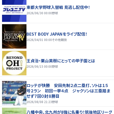
東都大学野球入替戦 見逃し配信中！
2026/06/30 00:00
野球
BEST BODY JAPANをライブ配信！
2026/04/01 00:00
その他競技
王貞治・栗山英樹にとっての甲子園とは
2026/06/15 00:00
野球
ロッテが快勝 安田先制２点二塁打、ソトは１５
号２ラン 初回一挙４点 ジャクソンは三塁踏ま
せず７回０封８勝目
2026/08/08 21:23
野球
八幡中央、北九州が8強に名乗り！筑後地区リーグ