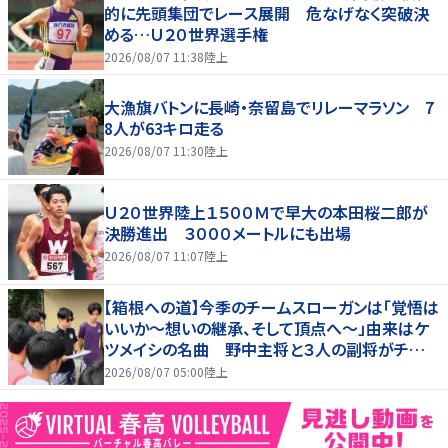
的に先頭集団でレース展開 危なげなく突破決
める…Ｕ２０世界選手権
2026/08/07 11:38
陸上
大漁旗バトンに長崎・奈留島でリレーマラソン 7
8人が63キロ走る
2026/08/07 11:30
陸上
Ｕ２０世界陸上１５００Ｍで早大の本田桜二郎が
決勝進出 ３０００メートルにも出場
2026/08/07 11:07
陸上
【箱根への道】今季のチームスローガンは「覚悟は
いいか～想いの継承、そして頂点へ～」由来はケ
ツメイシの名曲 野中主将と３人の副将がチーム
を引っ張る…夏合宿特集第１弾、国学院大
2026/08/07 05:00
陸上