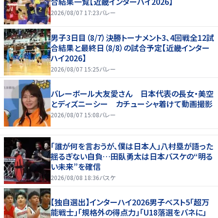
合結果一覧【近畿インターハイ2026】
2026/08/07 17:23
バレー
男子3日目（8/7）決勝トーナメント3、4回戦全12試
合結果と最終日（8/8）の試合予定【近畿インター
ハイ2026】
2026/08/07 15:25
バレー
バレーボール大友愛さん 日本代表の長女・美空
とディズニーシー カチューシャ着けて動画撮影
2026/08/07 15:08
バレー
「誰が何を言おうが、僕は日本人」八村塁が語った
揺るぎない自負…田臥勇太は日本バスケの“明る
い未来”を確信
2026/08/08 18:36
バスケ
【独自選出】インターハイ2026男子ベスト5「超万
能戦士」「規格外の得点力」「U18落選をバネに」