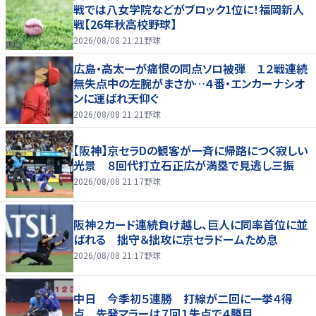
戦では八女学院などがブロック1位に！福岡新人
戦【26年秋高校野球】
2026/08/08 21:21
野球
広島・高太一が痛恨の同点ソロ被弾 １２戦連続
無失点中の左腕がまさか…４番・エンカーナシオ
ンに運ばれ天仰ぐ
2026/08/08 21:21
野球
【阪神】京セラDの観客が一斉に帰路につく寂しい
光景 ８回代打立石正広が満塁で見逃し三振
2026/08/08 21:17
野球
阪神２カード連続負け越し、巨人に同率首位に並
ばれる 拙守＆拙攻に京セラドームため息
2026/08/08 21:17
野球
中日 今季初５連勝 打線が二回に一挙４得
点 先発マラーは７回１失点で４勝目