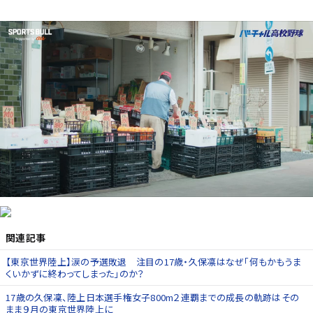
関連記事
【東京世界陸上】涙の予選敗退 注目の17歳・久保凛はなぜ「何もかもうま
くいかずに終わってしまった」のか？
17歳の久保凜、陸上日本選手権女子800m２連覇までの成長の軌跡はその
まま９月の東京世界陸上に