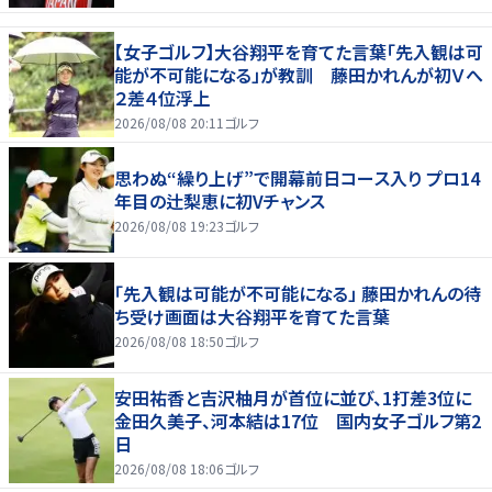
【女子ゴルフ】大谷翔平を育てた言葉「先入観は可
能が不可能になる」が教訓 藤田かれんが初Ｖへ
２差４位浮上
2026/08/08 20:11
ゴルフ
思わぬ“繰り上げ”で開幕前日コース入り プロ14
年目の辻梨恵に初Vチャンス
2026/08/08 19:23
ゴルフ
「先入観は可能が不可能になる」 藤田かれんの待
ち受け画面は大谷翔平を育てた言葉
2026/08/08 18:50
ゴルフ
安田祐香と吉沢柚月が首位に並び、1打差3位に
金田久美子、河本結は17位 国内女子ゴルフ第2
日
2026/08/08 18:06
ゴルフ