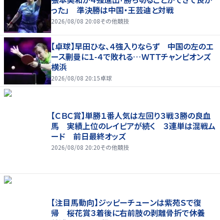
った」 準決勝は中国・王芸迪と対戦
2026/08/08 20:08
その他競技
【卓球】早田ひな、４強入りならず 中国の左のエ
ース蒯曼に１-４で敗れる…ＷＴＴチャンピオンズ
横浜
2026/08/08 20:15
卓球
【ＣＢＣ賞】単勝１番人気は左回り３戦３勝の良血
馬 実績上位のレイピアが続く ３連単は混戦ム
ード 前日最終オッズ
2026/08/08 20:20
その他競技
【注目馬動向】ジッピーチューンは紫苑Ｓで復
帰 桜花賞３着後に右前肢の剥離骨折で休養