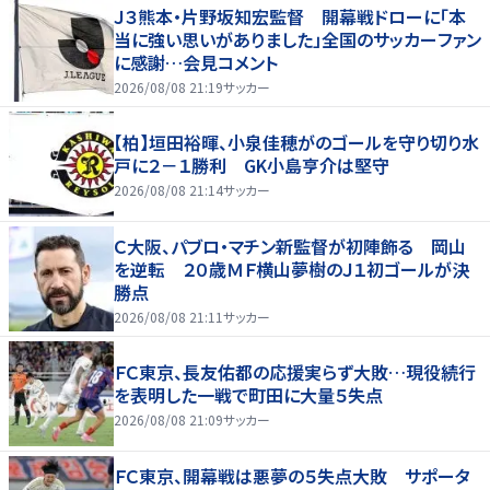
Ｊ３熊本・片野坂知宏監督 開幕戦ドローに「本
当に強い思いがありました」全国のサッカーファン
に感謝…会見コメント
2026/08/08 21:19
サッカー
【柏】垣田裕暉、小泉佳穂がのゴールを守り切り水
戸に２－１勝利 GK小島亨介は堅守
2026/08/08 21:14
サッカー
Ｃ大阪、パブロ・マチン新監督が初陣飾る 岡山
を逆転 ２０歳ＭＦ横山夢樹のＪ１初ゴールが決
勝点
2026/08/08 21:11
サッカー
ＦＣ東京、長友佑都の応援実らず大敗…現役続行
を表明した一戦で町田に大量５失点
2026/08/08 21:09
サッカー
ＦＣ東京、開幕戦は悪夢の５失点大敗 サポータ