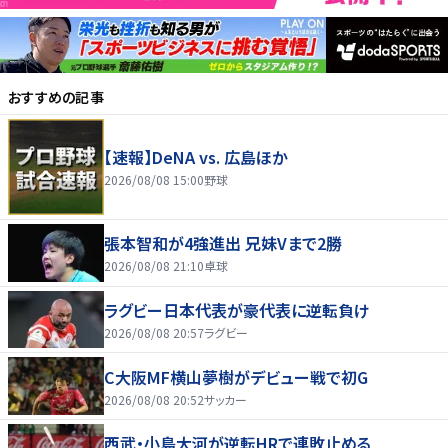
おすすめの記事
【速報】DeNA vs. 広島ほか
2026/08/08 15:00
野球
張本智和が4強進出 兄妹Vまで2勝
2026/08/08 21:10
卓球
ラグビー日本代表が豪代表に逆転負け
2026/08/08 20:57
ラグビー
C大阪MF横山夢樹がデビュー戦で初G
2026/08/08 20:52
サッカー
西武・小島大河が逆転HRで連敗止める