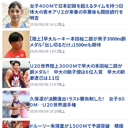
女子４００Ｍで日本記録を超えるタイムを持つ日
体大の青木アリエが来春の卒業後も競技続行を
明言
2026/08/08 16:12
陸上
【陸上】早大ルーキー本田桜二郎が男子3000m銅
メダル「出し切るだけ」1500mも期待
2026/08/08 14:52
陸上
Ｕ２０世界陸上３０００Ｍで早大の本田桜二郎が
銅メダル！ 中大の簡子傑は６位入賞 早大の新
妻遼己は１１位
2026/08/08 13:07
陸上
久保凛が決勝進出！ラスト勝負制した！ 女子８０
０Ｍ…Ｕ２０世界選手権
2026/08/08 10:20
陸上
ドルーリー朱瑛里が１５００Ｍで予選突破 積極