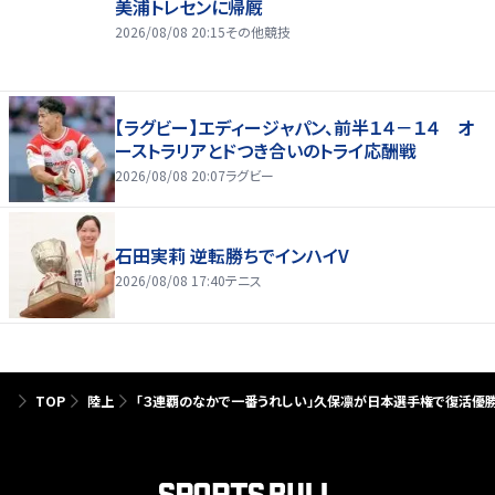
美浦トレセンに帰厩
2026/08/08 20:15
その他競技
【ラグビー】エディージャパン、前半１４－１４ オ
ーストラリアとドつき合いのトライ応酬戦
2026/08/08 20:07
ラグビー
石田実莉 逆転勝ちでインハイV
2026/08/08 17:40
テニス
TOP
陸上
「３連覇のなかで一番うれしい」久保凛が日本選手権で復活優