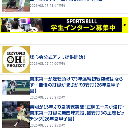
2026/08/08 21:14
野球
球心会公式アプリ提供開始！
2026/05/27 00:00
野球
関東第一が逆転負けで3年連続初戦突破はなら
ず…自慢の打線がまさかの3安打【26年夏甲子
園】
2026/08/08 20:37
野球
英明が15年ぶり夏初戦突破！左腕エースが強打・
関東第一打線に無四球完投、被安打3の圧巻ピッ
チング【26年夏甲子園】
2026/08/08 20:35
野球