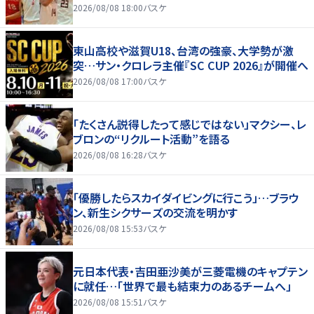
2026/08/08 18:00
バスケ
東山高校や滋賀U18、台湾の強豪、大学勢が激
突…サン・クロレラ主催『SC CUP 2026』が開催へ
2026/08/08 17:00
バスケ
「たくさん説得したって感じではない」マクシー、レ
ブロンの“リクルート活動”を語る
2026/08/08 16:28
バスケ
「優勝したらスカイダイビングに行こう」…ブラウ
ン、新生シクサーズの交流を明かす
2026/08/08 15:53
バスケ
元日本代表・吉田亜沙美が三菱電機のキャプテン
に就任…「世界で最も結束力のあるチームへ」
2026/08/08 15:51
バスケ