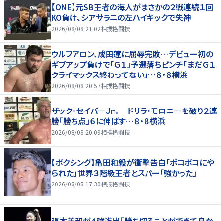
【ONE】元SB王者の海人がまさかの２戦連続１回
KO負け、シアサラニの左ハイキックで失神
2026/08/08 21:02
相撲格闘技
ウルフアロン、成田蓮に屈辱完敗…デビュー初の
ギブアップ負けで「Ｇ１」予選落ちピンチ「まだＧ１
クライマックス終わってない」…８・８横浜
2026/08/08 20:57
相撲格闘技
ザック・セイバーＪｒ． ドリラ・モロニーを破り２連
勝「勝ち点」６に伸ばす…８・８横浜
2026/08/08 20:09
相撲格闘技
【ボクシング】亀田和毅が衝撃告白「ボコボコにや
られた」世界３階級王者とスパー「強かった」
2026/08/08 17:30
相撲格闘技
張本美和が４強進出「勝ち切ることができて良か