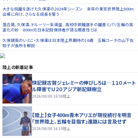
大きな飛躍を遂げた久保凛の2024年シーズン 来年の東京世界陸上800m
出場に向け、さらなる成長を誓う
落合晃、久保凛、ドルーリー朱瑛里...高校中距離選手の躍進とパリ五輪の高
速化の妙 800m元日本記録保持者が語る関連性とは
久保建英のいとこ・久保凜は日本陸上界期待の16歳 五輪コーチの山下佐
知子が長所を解説
陸上
の新着記事
快記録古賀ジェレミーの伸びしろは…１１０メート
ル障害でＵ２０アジア新記録樹立
2026/08/08 16:58
陸上
【陸上】女子400m青木アリエが現役続行を明言
「世界陸上、五輪を目指す」進路には言及せず
2026/08/08 16:19
陸上