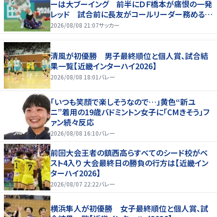
ーは大ブーイング 前半にＤＦ橋本が痛恨の一発
レッド 試合前に長友がコールリーダー務めるも
実らず
2026/08/08 21:07
サッカー
清風が初優勝 男子最終順位と個人賞、試合結
果一覧【近畿インターハイ2026】
2026/08/08 18:01
バレー
「いつも笑顔で楽しそうなので…」黄色“新ユ
ニ”着用の19歳バドミントン女子に「CMきそう」フ
ァン続々反応
2026/08/08 16:10
バレー
前回大会王者の鎮西高らすべてのシード校がベ
スト4入り 大会最終日の勝負の行方は【近畿イン
ターハイ2026】
2026/08/07 22:22
バレー
横浜隼人が初優勝 女子最終順位と個人賞、試