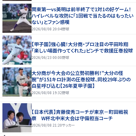
関東第一vs英明は前半終了で1対1の好ゲーム！
ハイレベルな攻防に「1回戦で当たるのはもったい
ない」とファン感嘆
2026/08/08 20:04
野球
【甲子園】強心臓！大分商・プロ注目の平田玲翔
「楽しい場面作ってくれた」ピンチで救援圧巻投球
2026/06/23 00:00
野球
大分商が今大会の公立勢初勝利！"大分の怪
腕"が151キロ計測の圧巻投球、同校29年ぶりの
白星呼び込む【26年夏甲子園】
2026/08/08 19:32
野球
【日本代表】斉藤俊秀コーチが東京－町田戦視
察 W杯北中米大会は守備担当コーチ
2026/08/08 21:20
サッカー