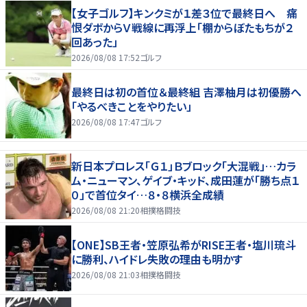
【女子ゴルフ】キンクミが１差３位で最終日へ 痛
恨ダボからＶ戦線に再浮上「棚からぼたもちが２
回あった」
2026/08/08 17:52
ゴルフ
最終日は初の首位＆最終組 吉澤柚月は初優勝へ
「やるべきことをやりたい」
2026/08/08 17:47
ゴルフ
新日本プロレス「Ｇ１」Ｂブロック「大混戦」…カラ
ム・ニューマン、ゲイブ・キッド、成田蓮が「勝ち点１
０」で首位タイ…８・８横浜全成績
2026/08/08 21:20
相撲格闘技
【ONE】SB王者・笠原弘希がRISE王者・塩川琉斗
に勝利、ハイドレ失敗の理由も明かす
2026/08/08 21:03
相撲格闘技