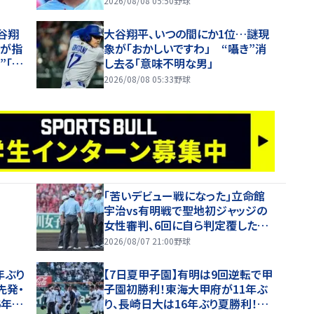
2026/08/08 05:50
野球
ぎる」
谷翔
大谷翔平、いつの間にか1位…謎現
者が指
象が「おかしいですわ」 “囁き”消
”「投
し去る「意味不明な男」
にあ
2026/08/08 05:33
野球
｢苦いデビュー戦になった｣立命館
宇治vs有明戦で聖地初ジャッジの
女性審判、6回に自ら判定覆したプ
レーを謝罪【26年夏甲子園】
2026/08/07 21:00
野球
年ぶり
【7日夏甲子園】有明は9回逆転で甲
先発・
子園初勝利！東海大甲府が11年ぶ
6年夏
り、長崎日大は16年ぶり夏勝利！健