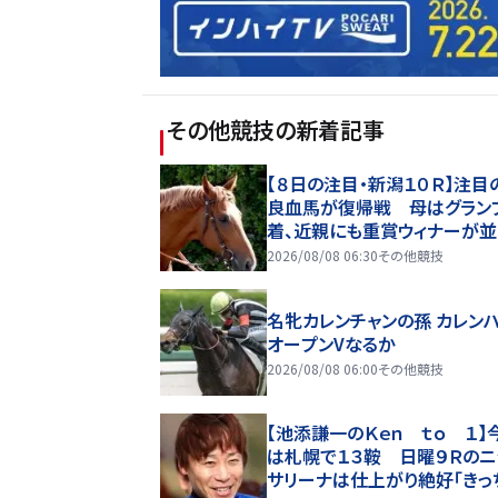
その他競技
の新着記事
【８日の注目・新潟１０Ｒ】注目
良血馬が復帰戦 母はグラン
着、近親にも重賞ウィナーが並
2026/08/08 06:30
その他競技
名牝カレンチャンの孫 カレン
オープンVなるか
2026/08/08 06:00
その他競技
【池添謙一のＫｅｎ ｔｏ １】
は札幌で１３鞍 日曜９Ｒのニ
サリーナは仕上がり絶好「きっ