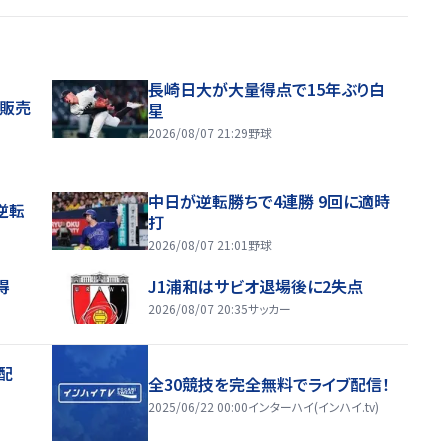
長崎日大が大量得点で15年ぶり白
般販売
星
2026/08/07 21:29
野球
中日が逆転勝ちで4連勝 9回に適時
逆転
打
2026/08/07 21:01
野球
得
J1浦和はサビオ退場後に2失点
2026/08/07 20:35
サッカー
配
全30競技を完全無料でライブ配信！
2025/06/22 00:00
インターハイ(インハイ.tv)