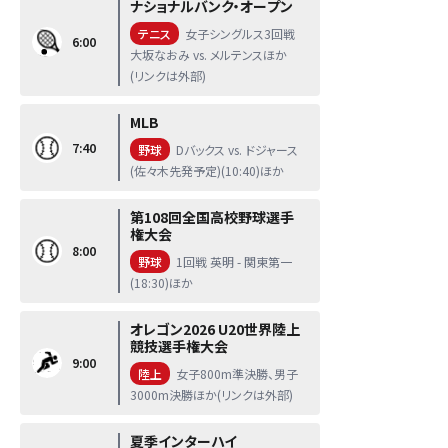
ナショナルバンク・オープン
テニス
女子シングルス3回戦
6:00
大坂なおみ vs. メルテンスほか
(リンクは外部)
MLB
7:40
野球
Dバックス vs. ドジャース
(佐々木先発予定)(10:40)ほか
第108回全国高校野球選手
権大会
8:00
野球
1回戦 英明 - 関東第一
(18:30)ほか
オレゴン2026 U20世界陸上
競技選手権大会
9:00
陸上
女子800m準決勝、男子
3000m決勝ほか(リンクは外部)
夏季インターハイ