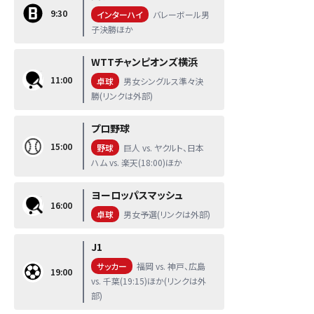
9:30
インターハイ
バレーボール男
子決勝ほか
WTTチャンピオンズ横浜
11:00
卓球
男女シングルス準々決
勝(リンクは外部)
プロ野球
15:00
野球
巨人 vs. ヤクルト、日本
ハム vs. 楽天(18:00)ほか
ヨーロッパスマッシュ
16:00
卓球
男女予選(リンクは外部)
J1
サッカー
福岡 vs. 神戸、広島
19:00
vs. 千葉(19:15)ほか(リンクは外
部)