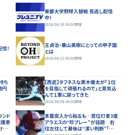
東都大学野球入替戦 見逃し配信
中！
2026/06/30 00:00
野球
王貞治・栗山英樹にとっての甲子園
配信！
とは
2026/06/15 00:00
野球
持ち
【西武】タフネスな黒木優太が「１位
億円
を目指して頑張れるので」と意気込
んで１軍に戻ってきた
2026/08/08 06:00
野球
ウンド
本塁突入から粘るも…首位打者3度
援護恵
アラエスの“珍プレー”が話題 右
けず
往左往して最後は“潔い判断”「彼
はニンジャになれなかった」「面白す