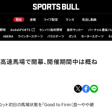
競技
速報
ライブ配信
マンガ
見逃し動画
野球
dodaSPORTS
センバツ高校野球
高校サッカー
バーチャル春高バ
（新しいタブで開く）
ABEMA
ウインタースポーツ
パラスポーツ
ダンス
モータースポーツ
そ
は高速馬場で開幕、開催期間中は概ね
ト初日の馬場状態を「Good to Firm（良～やや硬