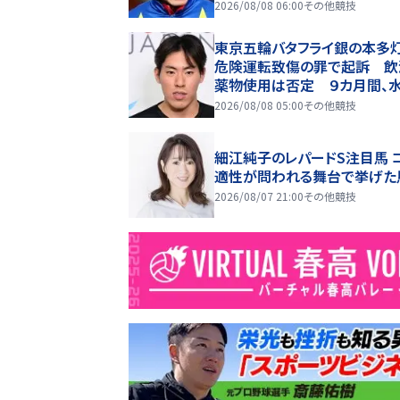
決めたいですね」
2026/08/08 06:00
その他競技
東京五輪バタフライ銀の本多
危険運転致傷の罪で起訴 飲
薬物使用は否定 ９カ月間、
報告せず アジア大会など辞
2026/08/08 05:00
その他競技
細江純子のレパードS注目馬 
適性が問われる舞台で挙げた
2026/08/07 21:00
その他競技