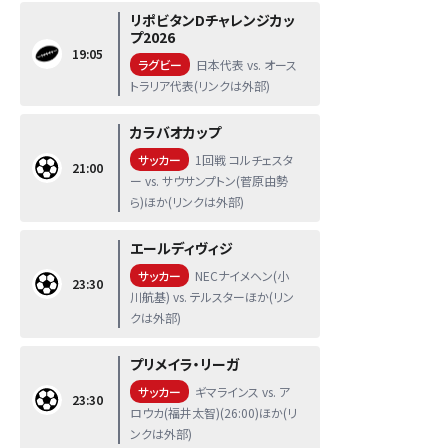
リポビタンDチャレンジカッ
プ2026
19:05
ラグビー
日本代表 vs. オース
トラリア代表(リンクは外部)
カラバオカップ
サッカー
1回戦 コルチェスタ
21:00
ー vs. サウサンプトン(菅原由勢
ら)ほか(リンクは外部)
エールディヴィジ
サッカー
NECナイメヘン(小
23:30
川航基) vs. テルスターほか(リン
クは外部)
プリメイラ・リーガ
サッカー
ギマラインス vs. ア
23:30
ロウカ(福井太智)(26:00)ほか(リ
ンクは外部)