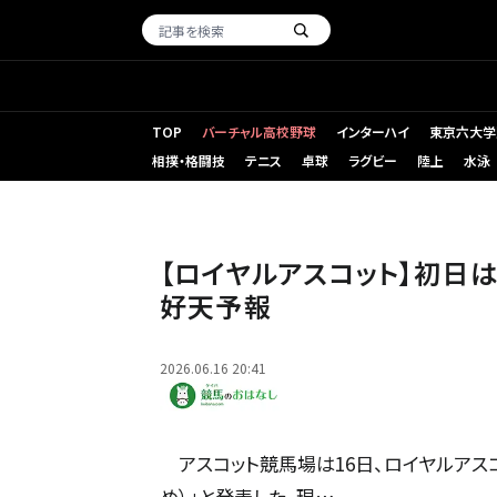
TOP
バーチャル高校野球
インターハイ
東京六大学
相撲・格闘技
テニス
卓球
ラグビー
陸上
水泳
アスコット競馬場
【ロイヤルアスコット】初日
好天予報
2026.06.16 20:41
アスコット競馬場は16日、ロイヤルアスコッ
め）」と発表した。現…