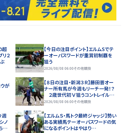
の超
【今日の注目ポイント】エルムSでテ
プリ２
ーオーパスワードが重賞初制覇を
ぶ
狙う
2026/08/08 06:00
その他競技
【８日の注目・新潟３Ｒ】藤田晋オー
ハウが
ナー所有馬が今週もリーチ一発！？
２歳世代初Ⅴ狙うコントレイル産
駒が登場
2026/08/08 06:00
その他競技
今週
【エルムＳ・馬トク最終ジャッジ】勢い
シノ
ある実績馬テーオーパスワードの気
ちり
になるポイントはやはり…