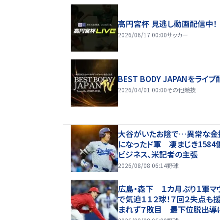
高円宮杯 見逃し動画配信中！
2026/06/17 00:00
サッカー
BEST BODY JAPANをライブ
2026/04/01 00:00
その他競技
大谷がいたお陰で…異常な金
になったド軍 凄まじき1584
ビジネス、米記者の主張
2026/08/08 06:14
野球
広島・森下 １カ月ぶり１軍マ
で気迫１１２球！７回２失点も
まれず７敗目 最下位脱出導
「チーム勝たせたかった」