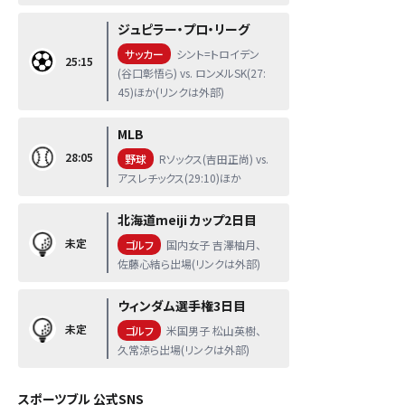
ジュピラー・プロ・リーグ
サッカー
シント=トロイデン
25:15
(谷口彰悟ら) vs. ロンメルSK(27:
45)ほか(リンクは外部)
MLB
28:05
野球
Rソックス(吉田正尚) vs.
アスレチックス(29:10)ほか
北海道meiji カップ2日目
未定
ゴルフ
国内女子 吉澤柚月、
佐藤心結ら出場(リンクは外部)
ウィンダム選手権3日目
未定
ゴルフ
米国男子 松山英樹、
久常涼ら出場(リンクは外部)
スポーツブル 公式SNS