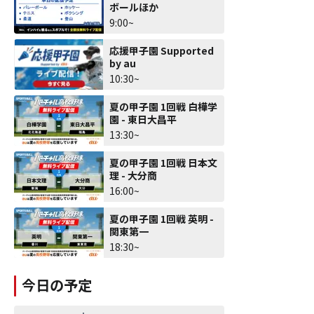
ボールほか
9:00~
応援甲子園 Supported
by au
10:30~
夏の甲子園 1回戦 白樺学
園 - 東日大昌平
13:30~
夏の甲子園 1回戦 日本文
理 - 大分商
16:00~
夏の甲子園 1回戦 英明 -
関東第一
18:30~
今日の予定