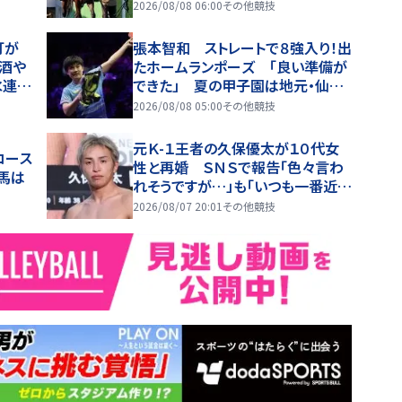
2026/08/08 06:00
その他競技
灯が
張本智和 ストレートで８強入り！出
酒や
たホームランポーズ 「良い準備が
水連に
できた」 夏の甲子園は地元・仙台
退
育英を「応援」
2026/08/08 05:00
その他競技
元Ｋ-１王者の久保優太が１０代女
コース
性と再婚 ＳＮＳで報告「色々言わ
馬は
れそうですが…」も「いつも一番近く
で支えてくれる彼女と共に、笑顔あ
2026/08/07 20:01
その他競技
ふれる家庭を築いていきたい」