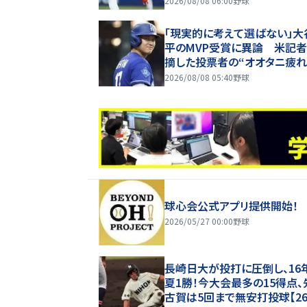
2026/08/08 06:00
野球
「現実的に考えて選ばない」大
平のMVP受賞に異論 米記
摘した投票者の“オオタニ疲れ
票する人間たちの飽きは本当
2026/08/08 05:40
野球
る」
球心会公式アプリ提供開始！
2026/05/27 00:00
野球
長崎日大が投打に圧倒し、16
夏1勝！今大会最多の15得点、
古賀は5回まで無安打投球【2