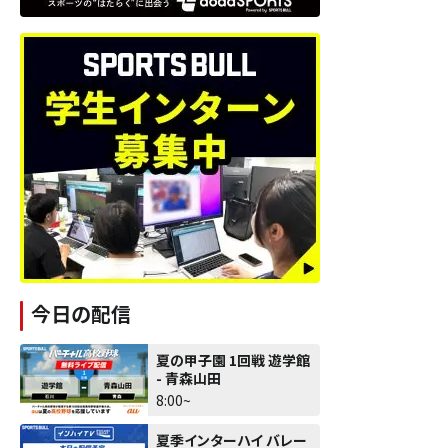
今日の配信
夏の甲子園 1回戦 遊学館
- 青森山田
8:00~
夏季インターハイ バレー