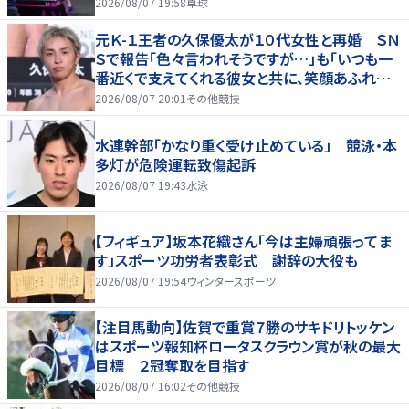
2026/08/07 19:58
卓球
元Ｋ-１王者の久保優太が１０代女性と再婚 ＳＮ
Ｓで報告「色々言われそうですが…」も「いつも一
番近くで支えてくれる彼女と共に、笑顔あふれる
家庭を築いていきたい」
2026/08/07 20:01
その他競技
水連幹部「かなり重く受け止めている」 競泳・本
多灯が危険運転致傷起訴
2026/08/07 19:43
水泳
【フィギュア】坂本花織さん「今は主婦頑張ってま
す」スポーツ功労者表彰式 謝辞の大役も
2026/08/07 19:54
ウィンタースポーツ
【注目馬動向】佐賀で重賞７勝のサキドリトッケン
はスポーツ報知杯ロータスクラウン賞が秋の最大
目標 ２冠奪取を目指す
2026/08/07 16:02
その他競技