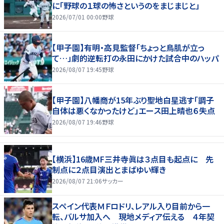
に「野球の１球の怖さというのをまじまじと」
2026/07/01 00:00
野球
【甲子園】有明・高見監督「ちょっと鳥肌が立っ
て…」劇的逆転打の永田にかけた試合中のハッパ
2026/08/07 19:45
野球
【甲子園】八幡商が15年ぶり聖地白星逃す「調子
自体は悪くなかったけど」エース田上晴也６失点
2026/08/07 19:46
野球
【横浜】16歳MF三井寺眞は３点目も起点に 先
制点に２点目演出とまばゆい輝き
2026/08/07 21:06
サッカー
スペイン代表ＭＦロドリ、レアル入り目前から一
転、バルサ加入へ 現地メディア伝える ４年契