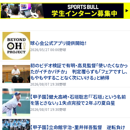
球心会公式アプリ提供開始！
2026/05/27 00:00
野球
初のビデオ検証で有明・高見監督「使いたくなかっ
たがイチかバチか」 判定覆らずも「フェアですし、
もやもやすることなく次にいける」と納得
2026/08/07 19:38
野球
【甲子園】健大高崎・石垣聡志「『石垣』という名前
を落とさない」１失点完投で２年ぶり夏白星
2026/08/07 19:30
野球
【甲子園】立命館宇治・里井祥吾監督 逆転負け