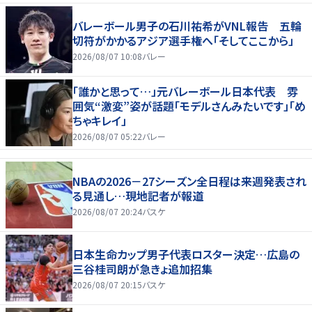
バレーボール男子の石川祐希がVNL報告 五輪
切符がかかるアジア選手権へ「そしてここから」
2026/08/07 10:08
バレー
「誰かと思って…」元バレーボール日本代表 雰
囲気“激変”姿が話題「モデルさんみたいです」「め
ちゃキレイ」
2026/08/07 05:22
バレー
NBAの2026－27シーズン全日程は来週発表され
る見通し…現地記者が報道
2026/08/07 20:24
バスケ
日本生命カップ男子代表ロスター決定…広島の
三谷桂司朗が急きょ追加招集
2026/08/07 20:15
バスケ