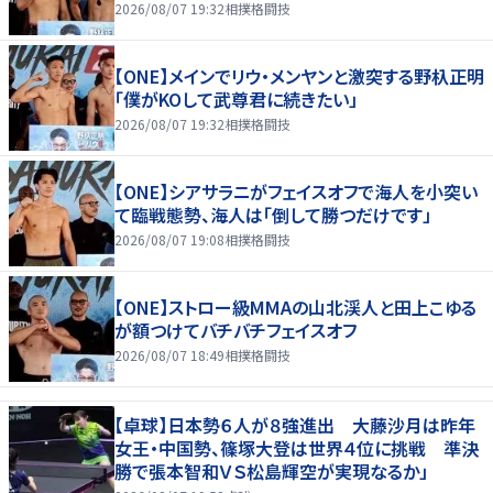
2026/08/07 19:32
相撲格闘技
【ONE】メインでリウ・メンヤンと激突する野杁正明
「僕がKOして武尊君に続きたい」
2026/08/07 19:32
相撲格闘技
【ONE】シアサラニがフェイスオフで海人を小突い
て臨戦態勢、海人は「倒して勝つだけです」
2026/08/07 19:08
相撲格闘技
【ONE】ストロー級MMAの山北渓人と田上こゆる
が額つけてバチバチフェイスオフ
2026/08/07 18:49
相撲格闘技
【卓球】日本勢６人が８強進出 大藤沙月は昨年
女王・中国勢、篠塚大登は世界４位に挑戦 準決
勝で張本智和ＶＳ松島輝空が実現なるか」