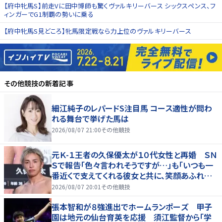
【府中牝馬S】前走Vに田中博師も驚くヴァルキリーバース シックスペンス、フ
ィンガーでG1制覇の勢いに乗る
【府中牝馬S見どころ】牝馬限定戦なら力上位のヴァルキリーバース
その他競技
の新着記事
細江純子のレパードS注目馬 コース適性が問わ
れる舞台で挙げた馬は
2026/08/07 21:00
その他競技
元Ｋ-１王者の久保優太が１０代女性と再婚 ＳＮ
Ｓで報告「色々言われそうですが…」も「いつも一
番近くで支えてくれる彼女と共に、笑顔あふれる
家庭を築いていきたい」
2026/08/07 20:01
その他競技
張本智和が８強進出でホームランポーズ 甲子
園は地元の仙台育英を応援 須江監督から「学