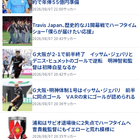
約で年俸５５億円準備
2026/08/07 21:00
サッカー
Travis Japan、歴史的なJ1開幕戦でハーフタイム
ショー「僕らが届けたい応援」
2026/08/07 20:43
サッカー
Ｇ大阪が２-１で前半終了 イッサム・ジェバリと
デニス・ヒュメットのゴールで逆転 明神智和監
督は初陣白星なるか
2026/08/07 20:42
サッカー
Ｇ大阪・明神体制１号はイッサム・ジェバリ 前半
に同点ゴール ＶＡＲの末にゴールが認められる
2026/08/07 20:36
サッカー
浦和はサビオ退場後に２失点でハーフタイムへ
曺貴裁監督にもイエローと荒れ模様に
2026/08/07 20:35
サッカー