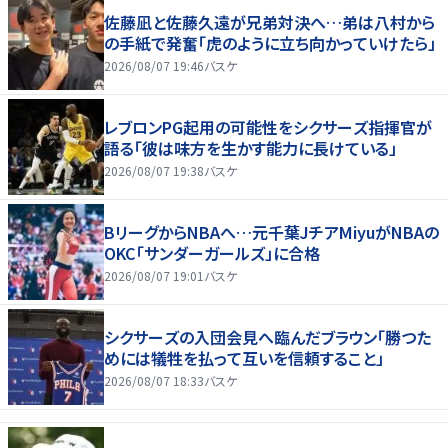
佐藤凪と佐藤久遠が兄弟対決へ…弟は八村から
の手紙で発奮「虎のように立ち向かっていけたら」
2026/08/07 19:46
バスケ
レブロンPG起用の可能性をシクサーズ指揮官が
語る「彼は味方を生かす能力に長けている」
2026/08/07 19:38
バスケ
BリーグからNBAへ…元千葉JチアMiyuがNBAの
OKC「サンダーガールズ」に合格
2026/08/07 19:01
バスケ
シクサーズの入団会見へ臨んだブラウン「勝つた
めには犠牲を払って互いを信頼すること」
2026/08/07 18:33
バスケ