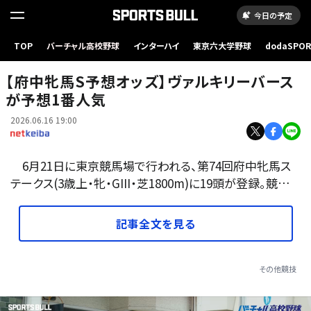
今日の予定
TOP
バーチャル高校野球
インターハイ
東京六大学野球
dodaSPO
ヴァルキリーバース(撮影：下野雄規)
（新しいタブ
【府中牝馬S予想オッズ】ヴァルキリーバース
が予想1番人気
2026.06.16 19:00
6月21日に東京競馬場で行われる、第74回府中牝馬ス
テークス(3歳上・牝・GIII・芝1800m)に19頭が登録。競…
記事全文を見る
その他競技