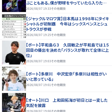
ぶこともある。僕が野球をやっていたら入りたかっ
た」
2026/08/07 19:33
その他競技
【ジャックルマロワ賞】日本馬は１９９８年にタイキ
シャトルが初制覇 今年はシックスペンスとシュ
トラウスが参戦
2026/08/07 19:25
その他競技
【ボート】平和島Ｇ３ 久田敏之が平和島では１５
回目の優出を決めた「バランスが取れて全体に上
位」
2026/08/07 19:03
その他競技
【ボート】多摩川 中沢宏奈「多摩川は相性がい
いと思っている」
2026/08/07 19:01
その他競技
【オート】川口 上和田拓海が初日とは一変した
気配を披露
2026/08/07 19:00
その他競技