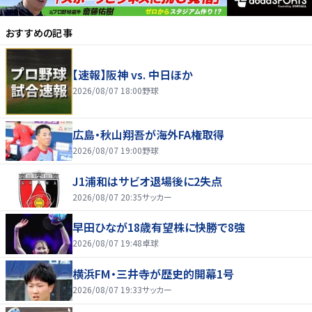
おすすめの記事
【速報】阪神 vs. 中日ほか
2026/08/07 18:00
野球
広島・秋山翔吾が海外FA権取得
2026/08/07 19:00
野球
J1浦和はサビオ退場後に2失点
2026/08/07 20:35
サッカー
早田ひなが18歳有望株に快勝で8強
2026/08/07 19:48
卓球
横浜FM・三井寺が歴史的開幕1号
2026/08/07 19:33
サッカー