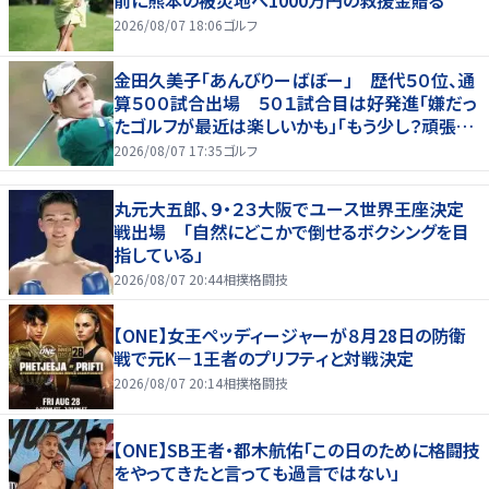
2026/08/07 18:06
ゴルフ
金田久美子「あんびりーばぼー」 歴代５０位、通
算５００試合出場 ５０１試合目は好発進「嫌だっ
たゴルフが最近は楽しいかも」「もう少し？頑張り
たいな」
2026/08/07 17:35
ゴルフ
丸元大五郎、９・２３大阪でユース世界王座決定
戦出場 「自然にどこかで倒せるボクシングを目
指している」
2026/08/07 20:44
相撲格闘技
【ONE】女王ペッディージャーが８月28日の防衛
戦で元K－1王者のプリフティと対戦決定
2026/08/07 20:14
相撲格闘技
【ONE】SB王者・都木航佑「この日のために格闘技
をやってきたと言っても過言ではない」