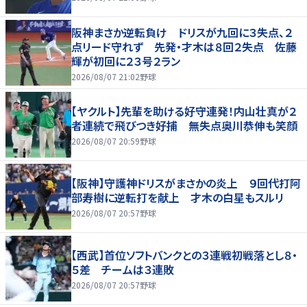
阪神まさか逆転負け ドリスが九回に３失点、２
点リード守れず 先発・才木は８回２失点 佐藤
輝が初回に２３号２ラン
2026/08/07 21:02
野球
【ヤクルト】先輩を助ける好守連発！内山壮真が２
者連続で飛びつき好捕 無失点奥川恭伸も笑顔
2026/08/07 20:59
野球
【阪神】守護神ドリスがまさかの炎上 ９回代打阿
部寿樹に逆転打を献上 才木の白星もスルリ
2026/08/07 20:57
野球
【西武】首位ソフトバンクとの３連戦初戦落とし８・
５差 チームは３連敗
2026/08/07 20:57
野球