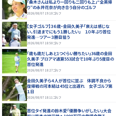
「桑木さんは私より一回りも二回りも上」“全英帰
り”の永井花奈が向き合う自分のゴルフ
2026/08/07 19:10
ゴルフ
【女子ゴルフ】３６歳・金田久美子「衰えは感じな
い。引退までにもう１勝したい」 １０年ぶり首位
発進…ツアー３勝目狙う
2026/08/07 18:50
ゴルフ
「歳も歳だしあと1つぐらい勝ちたい」36歳の金田
久美子 プロアマ通算553試合で10年ぶり5度目の
首位発進
2026/08/07 18:27
ゴルフ
金田久美子ら４人が首位に並ぶ 体調不良から
復帰戦の河本結は45位と出遅れ 女子ゴルフ第
１日
2026/08/07 18:11
ゴルフ
首位タイ発進の鈴木愛「優勝争いがしたい」大会
前に熊本の被災地へ1000万円の救援金贈る