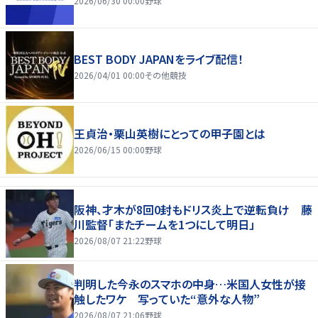
2026/06/30 00:00
野球
BEST BODY JAPANをライブ配信！
2026/04/01 00:00
その他競技
王貞治・栗山英樹にとっての甲子園とは
2026/06/15 00:00
野球
阪神、才木が8回0封もドリス炎上で逆転負け 藤
川監督「またチームを1つにして明日」
2026/08/07 21:22
野球
判明した今永のスマホの中身…米国人女性が接
触したワケ 写っていた“意外な人物”
2026/08/07 21:06
野球