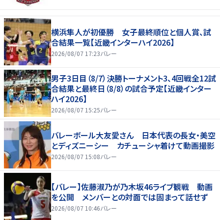
横浜隼人が初優勝 女子最終順位と個人賞、試
合結果一覧【近畿インターハイ2026】
2026/08/07 17:23
バレー
男子3日目（8/7）決勝トーナメント3、4回戦全12試
合結果と最終日（8/8）の試合予定【近畿インター
ハイ2026】
2026/08/07 15:25
バレー
バレーボール大友愛さん 日本代表の長女・美空
とディズニーシー カチューシャ着けて動画撮影
2026/08/07 15:08
バレー
【バレー】佐藤淑乃が乃木坂46ライブ観戦 動画
を公開 メンバーとの対面では固まって話せず
2026/08/07 10:46
バレー