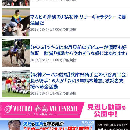
マカヒキ産駒のJRA初陣 リリーギャラクシーに要
注目だ
2026/08/07 19:00
その他競技
【ＰＯＧ】ツキミはお月見前のデビューが濃厚も好
気配 陣営「初戦からやれそうな感じはあります」
2026/08/07 19:00
その他競技
【阪神アーバン競馬】兵庫県騎手会の小谷周平会
長ら騎手１６人が「令和８年熊本地震」被災者支
援へ募金活動
2026/08/07 18:48
その他競技