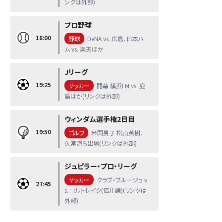
ンクは外部)
プロ野球
18:00
野球
DeNA vs. 広島、日本ハ
ム vs. 楽天ほか
Jリーグ
19:25
サッカー
開幕 横浜FM vs. 鹿
島ほか(リンクは外部)
ウィンダム選手権2日目
19:50
ゴルフ
米国男子 松山英樹、
久常涼ら出場(リンクは外部)
ジュピラー・プロ・リーグ
サッカー
クラブ・ブルージュ v
27:45
s. コルトレイク(倍井謙)(リンクは
外部)