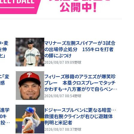
・麦
マリナーズ左腕スパイアーが３試合
を伸
の出場停止処分 155キロを打者
と」
の脚にぶつけ
2026/08/07 09:09
野球
ニ「変
フィリーズ移籍のアラエズが爆笑珍
好感
プレー 本塁クロスプレーでタッチ
かわすも→八方塞がりで自らベンチ
に退散 あっけにとられる球審「め
2026/08/07 08:54
野球
っちゃ笑った」
…進学
ドジャースブルペンに更なる暗雲…
0キ
救援右腕クラインが右ひじ遊離体
で投げ
判明と米記者
2026/08/07 08:37
野球