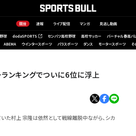
競技
速報
ライブ配信
マンガ
見逃し動画
野球
dodaSPORTS
センバツ高校野球
高校サッカー
バーチャル春高バ
（新しいタブで開く）
ABEMA
ウインタースポーツ
パラスポーツ
ダンス
モータースポーツ
そ
ーランキングでついに6位に浮上
いた村上 宗隆は依然として戦線離脱中ながら、シカ