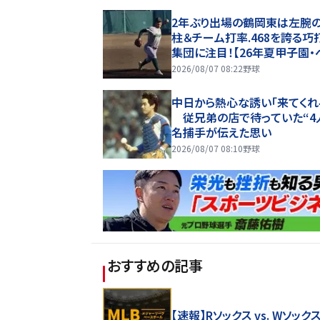
2年ぶり出場の鶴岡東は左腕の
柱＆チーム打率.468を誇る巧
集団に注目！【26年夏甲子園・
チ入り選手】
2026/08/07 08:22
野球
中日から熱心な誘い「来てくれ
従兄弟の店で待っていた“4
名捕手が伝えた思い
2026/08/07 08:10
野球
おすすめの記事
【速報】Rソックス vs. Wソック