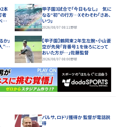
2本
甲子園3試合で「今日もなし」 気に
打者
なる“初”の行方…Xそわそわ「さあ、
ベン
いつ」
2026/08/07 08:11
野球
るか」
【甲子園】鶴岡東２年生左腕・小山蒼
人”…
空が先発「背番号１を後ろにとって
おいた方が…」佐藤監督
2026/08/07 08:00
野球
バルサ、ロドリ獲得か 監督が電話説
得
ス