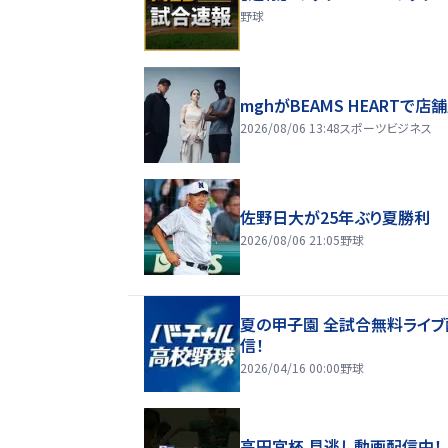
野球
mghがBEAMS HEARTで店
2026/08/06 13:48
スポーツビジネス
佐野日大が25年ぶり夏勝利
2026/08/06 21:05
野球
夏の甲子園 全試合無料ライブ
信！
2026/04/16 00:00
野球
高円宮杯 見逃し動画配信中！