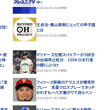
中！
2026/06/30 00:00
野球
王貞治・栗山英樹にとっての甲子園
配信！
とは
2026/06/15 00:00
野球
・麦
マリナーズ左腕スパイアーが３試合
を伸
の出場停止処分 155キロを打者
と」
の脚にぶつけ
2026/08/07 09:09
野球
ニ「変
フィリーズ移籍のアラエズが爆笑珍
好感
プレー 本塁クロスプレーでタッチ
かわすも→八方塞がりで自らベンチ
に退散 あっけにとられる球審「め
2026/08/07 08:54
野球
っちゃ笑った」
…進学
ドジャースブルペンに更なる暗雲…