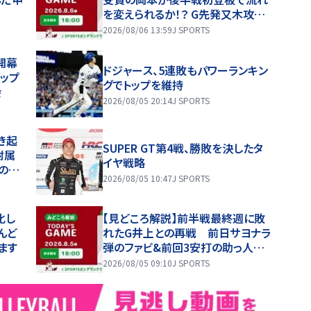
を変えられるか！？ G先発又木攻略
の鍵は秋山ら左打者
2026/08/06 13:59
J SPORTS
開幕
ドジャース、5連敗もパワーランキン
ップ
グでトップを維持
会
2026/08/05 20:14
J SPORTS
き起
SUPER GT第4戦、勝敗を決したタ
附属
イヤ戦略
の価
2026/08/05 10:47
J SPORTS
学附属
ビュ
化し
【見どころ解説】前半戦最終週に敗
んど
れたG井上との再戦 前日サヨナラ
ます
弾のファビ&前回3安打の助っ人コ
ンビに先発森の援護期待
2026/08/05 09:10
J SPORTS