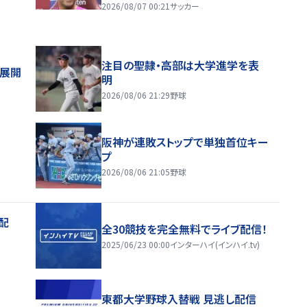
2026/08/07 00:21
サッカー
注目の聖隷・高部は大学進学を表
舗展開
明
2026/08/06 21:29
野球
阪神が連敗ストップで単独首位キー
プ
2026/08/06 21:05
野球
配
全30競技を完全無料でライブ配信！
2025/06/23 00:00
インターハイ(インハイ.tv)
東都大学野球入替戦 見逃し配信