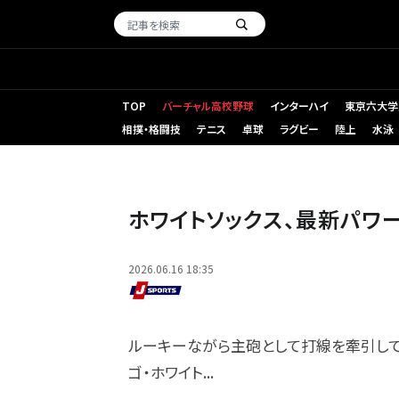
TOP
バーチャル高校野球
インターハイ
東京六大学
相撲・格闘技
テニス
卓球
ラグビー
陸上
水泳
ホワイトソックス、最新パワ
2026.06.16 18:35
ルーキーながら主砲として打線を牽引して
ゴ・ホワイト...