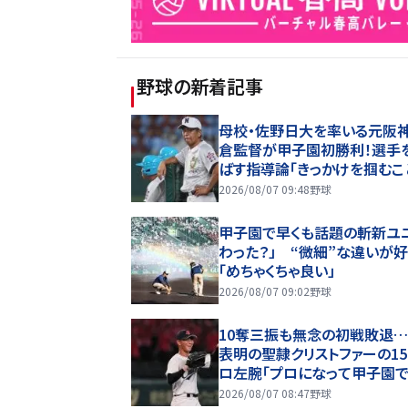
野球
の新着記事
母校・佐野日大を率いる元阪神
倉監督が甲子園初勝利！選手
ばす指導論「きっかけを掴むこ
2026/08/07 09:48
野球
甲子園で早くも話題の斬新ユ
わった？」 “微細”な違いが
「めちゃくちゃ良い」
2026/08/07 09:02
野球
10奪三振も無念の初戦敗退
表明の聖隷クリストファーの15
ロ左腕「プロになって甲子園
たい」
2026/08/07 08:47
野球