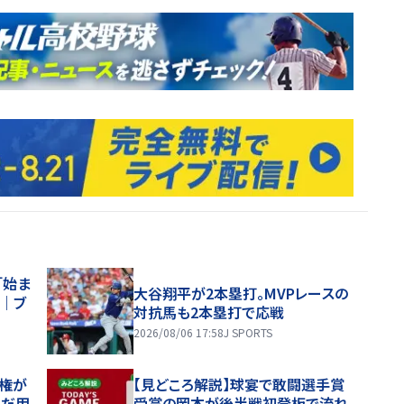
「始ま
大谷翔平が2本塁打。MVPレースの
｜ブ
対抗馬も2本塁打で応戦
2026/08/06 17:58
J SPORTS
手権が
【見どころ解説】球宴で敢闘選手賞
んだ甲
受賞の岡本が後半戦初登板で流れ