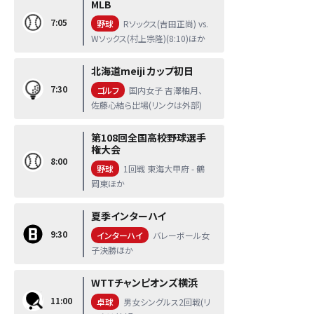
MLB
7:05
野球
Rソックス(吉田正尚) vs.
Wソックス(村上宗隆)(8:10)ほか
北海道meiji カップ初日
7:30
ゴルフ
国内女子 吉澤柚月、
佐藤心結ら出場(リンクは外部)
第108回全国高校野球選手
権大会
8:00
野球
1回戦 東海大甲府 - 鶴
岡東ほか
夏季インターハイ
9:30
インターハイ
バレーボール女
子決勝ほか
WTTチャンピオンズ横浜
11:00
卓球
男女シングルス2回戦(リ