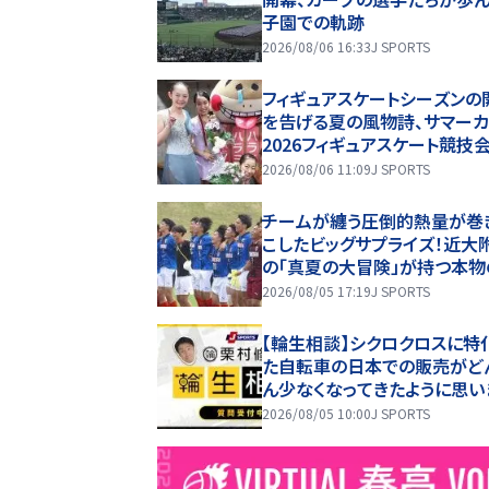
子園での軌跡
2026/08/06 16:33
J SPORTS
フィギュアスケートシーズンの
を告げる夏の風物詩、サマーカ
2026フィギュアスケート競技
2026/08/06 11:09
J SPORTS
チームが纏う圧倒的熱量が巻
こしたビッグサプライズ！近大
の「真夏の大冒険」が持つ本物
値【インターハイ決勝 近畿大
2026/08/05 17:19
J SPORTS
高校×静岡学園高校マッチレ
ー】
【輪生相談】シクロクロスに特
た自転車の日本での販売がど
ん少なくなってきたように思い
2026/08/05 10:00
J SPORTS