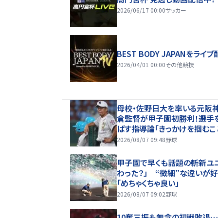
2026/06/17 00:00
サッカー
BEST BODY JAPANをライブ
2026/04/01 00:00
その他競技
母校・佐野日大を率いる元阪神
倉監督が甲子園初勝利！選手
ばす指導論「きっかけを掴むこ
2026/08/07 09:48
野球
甲子園で早くも話題の斬新ユ
わった？」 “微細”な違いが
「めちゃくちゃ良い」
2026/08/07 09:02
野球
10奪三振も無念の初戦敗退