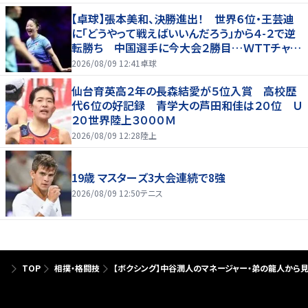
【卓球】張本美和、決勝進出！ 世界６位・王芸迪
に「どうやって戦えばいいんだろう」から４-２で逆
転勝ち 中国選手に今大会２勝目…ＷＴＴチャン
ピオンズ横浜
2026/08/09 12:41
卓球
仙台育英高２年の長森結愛が５位入賞 高校歴
代６位の好記録 青学大の芦田和佳は２０位 Ｕ
２０世界陸上３０００Ｍ
2026/08/09 12:28
陸上
19歳 マスターズ3大会連続で8強
2026/08/09 12:50
テニス
TOP
相撲・格闘技
【ボクシング】中谷潤人のマネージャー・弟の龍人から