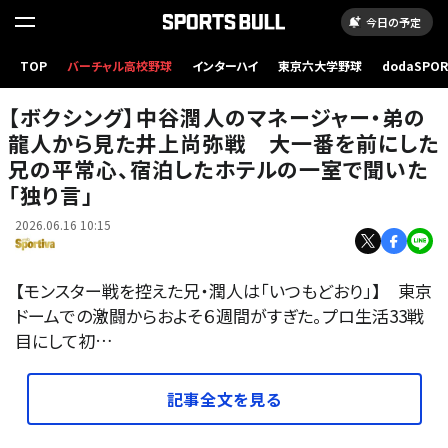
今日の予定
TOP
バーチャル高校野球
インターハイ
東京六大学野球
dodaSPO
（新しいタブ
【ボクシング】中谷潤人のマネージャー・弟の
龍人から見た井上尚弥戦 大一番を前にした
兄の平常心、宿泊したホテルの一室で聞いた
「独り言」
2026.06.16 10:15
【モンスター戦を控えた兄・潤人は「いつもどおり」】 東京
ドームでの激闘からおよそ６週間がすぎた。プロ生活33戦
目にして初…
記事全文を見る