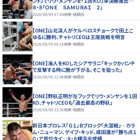
ント」でリウ・メンヤンを「１回ＫＯ」準決勝進出…
８・８「ＯＮＥ ＳＡＭＵＲＡＩ ２」
2026/08/09 07:44
相撲・格闘技
【ONE】山北渓人がケルベロスチョークで田上こ
ゆるに勝利、チャトリCEOは王座挑戦を明言
2026/08/09 00:18
相撲・格闘技
【ONE】海人をKOしたシアサラニ「キックかパンチ
で反撃する時に腕が下がる。そこを狙った」
2026/08/08 22:48
相撲・格闘技
【ONE】野杁正明が左フックでリウ・メンヤンを１回
KO、チャトリCEOも「過去最高の野杁」
2026/08/08 22:36
相撲・格闘技
新日本プロレス「Ｇ１」Ｂブロック「大混戦」…カラ
ム・ニューマン、ゲイブ・キッド、成田蓮が「勝ち点１
０」で首位タイ…８・８横浜全成績