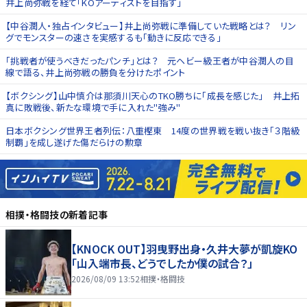
井上尚弥戦を経て「KOアーティストを目指す」
【中谷潤人・独占インタビュー】井上尚弥戦に準備していた戦略とは？ リン
グでモンスターの速さを実感するも「動きに反応できる」
「挑戦者が使うべきだったパンチ」とは？ 元ヘビー級王者が中谷潤人の目
線で語る、井上尚弥戦の勝負を分けたポイント
【ボクシング】山中慎介は那須川天心のTKO勝ちに「成長を感じた」 井上拓
真に敗戦後、新たな環境で手に入れた"強み"
日本ボクシング世界王者列伝：八重樫東 14度の世界戦を戦い抜き「３階級
制覇」を成し遂げた傷だらけの勲章
相撲・格闘技
の新着記事
【KNOCK OUT】羽曳野出身・久井大夢が凱旋KO
「山入端市長、どうでしたか僕の試合？」
2026/08/09 13:52
相撲・格闘技