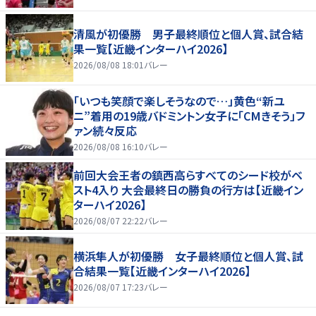
清風が初優勝 男子最終順位と個人賞、試合結
果一覧【近畿インターハイ2026】
2026/08/08 18:01
バレー
「いつも笑顔で楽しそうなので…」黄色“新ユ
ニ”着用の19歳バドミントン女子に「CMきそう」フ
ァン続々反応
2026/08/08 16:10
バレー
前回大会王者の鎮西高らすべてのシード校がベ
スト4入り 大会最終日の勝負の行方は【近畿イン
ターハイ2026】
2026/08/07 22:22
バレー
横浜隼人が初優勝 女子最終順位と個人賞、試
合結果一覧【近畿インターハイ2026】
2026/08/07 17:23
バレー