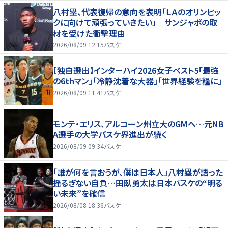
八村塁、代表復帰の意向を表明「ＬＡのオリンピッ
クに向けて頑張っていきたい」 サンジャポの取
材を受けた衝撃理由
2026/08/09 12:15
バスケ
【独自選出】インターハイ2026女子ベスト5「最強
の6thマン」「冷静沈着な大器」「世界経験を糧に」
2026/08/09 11:41
バスケ
モンテ・エリス、アルコーン州立大のGMへ…元NB
A選手の大学バスケ界進出が続く
2026/08/09 09:34
バスケ
「誰が何を言おうが、僕は日本人」八村塁が語った
揺るぎない自負…田臥勇太は日本バスケの“明る
い未来”を確信
2026/08/08 18:36
バスケ