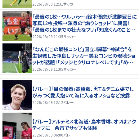
2026/08/09 12:31
サッカー
｢最後の1枚…ワルぃゎ〜｣鈴木優磨が激勝翌日に
写真12枚投稿→渾身の“煽りショット”に興奮！
｢最後の1枚までの壮大なフリ｣｢知念くんのことど
んだけ好きなんよｗ｣
2026/08/09 11:35
サッカー
｢なんだこの最強コンビ｣国立J開幕“神試合”を
生観戦した仲良しサッカー美女コンビの現地ショ
ットが話題！｢メッシとクリロナレベルです｣｢めちゃ
くちゃ可愛い｣
2026/08/09 11:05
サッカー
【バレー】「目の保養」高橋藍、黒Ｔ＆デニム姿でし
がみつく愛犬抱いて海に入るオフショなど披露
2026/08/09 12:12
バレー
【バレー】アルテミス北海道・鳥本香琳、オフはアク
ティブに 余市でサップも体験
2026/08/09 06:00
バレー