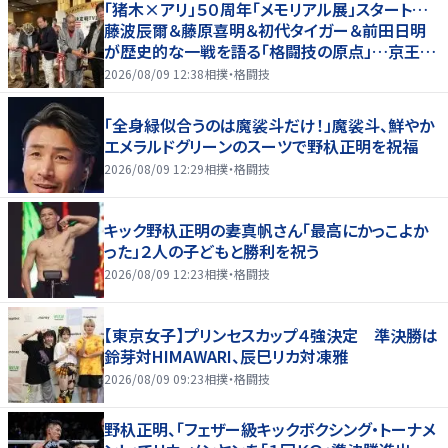
「猪木×アリ」５０周年「メモリアル展」スタート…
藤波辰爾＆藤原喜明＆初代タイガー＆前田日明
が歴史的な一戦を語る「格闘技の原点」…京王プ
ラザホテルで３１日まで
2026/08/09 12:38
相撲・格闘技
「全身緑似合うのは魔裟斗だけ！」魔裟斗、鮮やか
エメラルドグリーンのスーツで野杁正明を祝福
2026/08/09 12:29
相撲・格闘技
キック野杁正明の妻真帆さん「最高にかっこよか
った」２人の子どもと勝利を祝う
2026/08/09 12:23
相撲・格闘技
【東京女子】プリンセスカップ４強決定 準決勝は
鈴芽対HIMAWARI、辰巳リカ対凍雅
2026/08/09 09:23
相撲・格闘技
野杁正明、「フェザー級キックボクシング・トーナメ