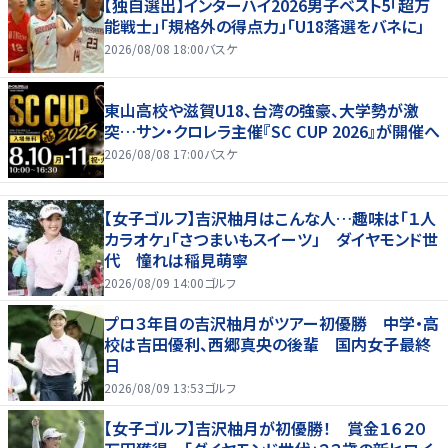
【独自選出】インターハイ2026男子ベスト5「超万
能戦士」「規格外の得点力」「U18落選をバネに」
2026/08/08 18:00
バスケ
東山高校や滋賀U18、台湾の強豪、大学勢が激
突…サン・クロレラ主催『SC CUP 2026』が開催へ
2026/08/08 17:00
バスケ
【女子ゴルフ】吉沢柚月はこんな人…趣味は「１人
カラオケ」「さつまいもスイーツ」 ダイヤモンド世
代 憧れは稲見萌寧
2026/08/09 14:00
ゴルフ
プロ３年目の吉沢柚月がツアー初優勝 中学・高
校は吉田優利、西郷真央の後輩 国内女子最終
日
2026/08/09 13:53
ゴルフ
【女子ゴルフ】吉沢柚月が初優勝！ 賞金１６２０