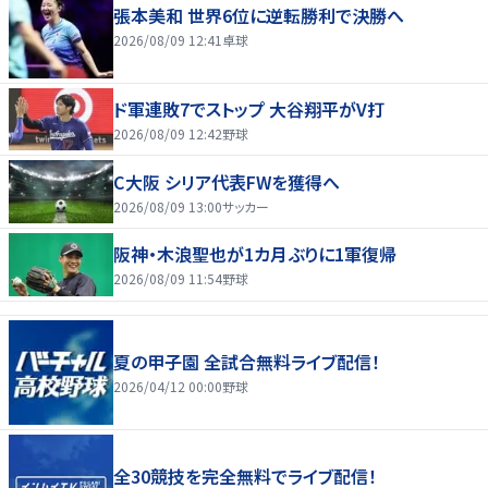
張本美和 世界6位に逆転勝利で決勝へ
2026/08/09 12:41
卓球
ド軍連敗7でストップ 大谷翔平がV打
2026/08/09 12:42
野球
C大阪 シリア代表FWを獲得へ
2026/08/09 13:00
サッカー
阪神・木浪聖也が1カ月ぶりに1軍復帰
2026/08/09 11:54
野球
夏の甲子園 全試合無料ライブ配信！
2026/04/12 00:00
野球
全30競技を完全無料でライブ配信！