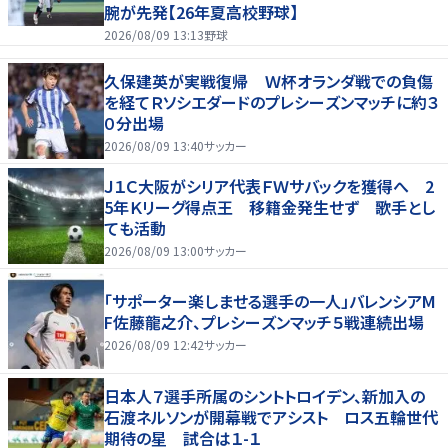
腕が先発【26年夏高校野球】
2026/08/09 13:13
野球
久保建英が実戦復帰 Ｗ杯オランダ戦での負傷
を経てＲソシエダードのプレシーズンマッチに約３
０分出場
2026/08/09 13:40
サッカー
Ｊ１Ｃ大阪がシリア代表ＦＷサバックを獲得へ 2
5年Ｋリーグ得点王 移籍金発生せず 歌手とし
ても活動
2026/08/09 13:00
サッカー
「サポーター楽しませる選手の一人」バレンシアM
F佐藤龍之介、プレシーズンマッチ５戦連続出場
2026/08/09 12:42
サッカー
日本人７選手所属のシントトロイデン、新加入の
石渡ネルソンが開幕戦でアシスト ロス五輪世代
期待の星 試合は１-１