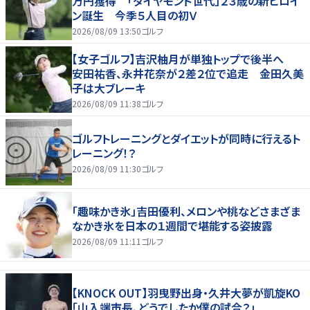
万円獲得 「ダイヤモンド世代」２３歳の新ヒロイ
ン誕生 今季５人目の初Ｖ
2026/08/09 13:50
ゴルフ
【女子ゴルフ】吉沢柚月が単独トップで後半へ
安田祐香、永井花奈が２差２位で追走 金田久美
子は大ブレーキ
2026/08/09 11:38
ゴルフ
ゴルフトレーニングとダイエットが同時に行えるト
レーニング！？
2026/08/09 11:30
ゴルフ
「趣味かき氷」吉田優利、メロンや桃などさまざま
なかき氷を日本の１週間で堪能する姿披露
2026/08/09 11:11
ゴルフ
【KNOCK OUT】羽曳野出身・久井大夢が凱旋KO
「山入端市長、どうでしたか僕の試合？」