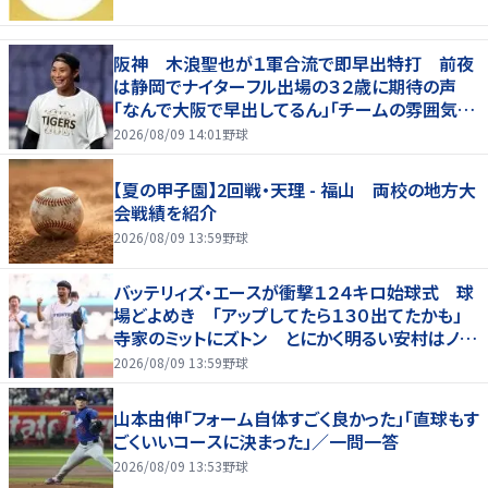
阪神 木浪聖也が１軍合流で即早出特打 前夜
は静岡でナイターフル出場の３２歳に期待の声
「なんで大阪で早出してるん」「チームの雰囲気が
変わる気が」
2026/08/09 14:01
野球
【夏の甲子園】2回戦・天理 - 福山 両校の地方大
会戦績を紹介
2026/08/09 13:59
野球
バッテリィズ・エースが衝撃１２４キロ始球式 球
場どよめき 「アップしてたら１３０出てたかも」
寺家のミットにズトン とにかく明るい安村はノー
バンならず
2026/08/09 13:59
野球
山本由伸「フォーム自体すごく良かった」「直球もす
ごくいいコースに決まった」／一問一答
2026/08/09 13:53
野球