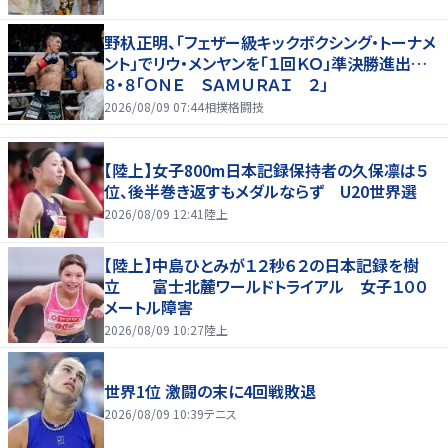
野杁正明、「フェザー級キックボクシング・トーナメ
ント」でリウ・メンヤンを「１回ＫＯ」準決勝進出…
８・８「ＯＮＥ ＳＡＭＵＲＡＩ ２」
2026/08/09 07:44
相撲格闘技
【陸上】女子800m日本記録保持者の久保凛は５
位、後半巻き返すもメダルならず U20世界選
2026/08/09 12:41
陸上
【陸上】中島ひとみが１２秒６２の日本記録を樹
立 富士北麓ワールドトライアル 女子１００
メートル障害
2026/08/09 10:27
陸上
世界1位 激闘の末に4回戦敗退
2026/08/09 10:39
テニス