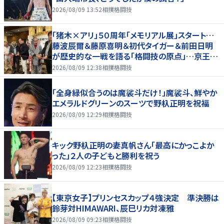
2026/08/09 13:52
相撲格闘技
「猪木×アリ」５０周年「メモリアル展」スタート…
藤波辰爾＆藤原喜明＆初代タイガー＆前田日明
が歴史的な一戦を語る「格闘技の原点」…京王プ
ラザホテルで３１日まで
2026/08/09 12:38
相撲格闘技
「全身緑似合うのは魔裟斗だけ！」魔裟斗、鮮やか
エメラルドグリーンのスーツで野杁正明を祝福
2026/08/09 12:29
相撲格闘技
キック野杁正明の妻真帆さん「最高にかっこよか
った」２人の子どもと勝利を祝う
2026/08/09 12:23
相撲格闘技
【東京女子】プリンセスカップ４強決定 準決勝は
鈴芽対HIMAWARI、辰巳リカ対凍雅
2026/08/09 09:23
相撲格闘技