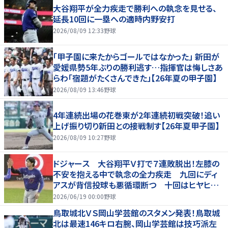
大谷翔平が全力疾走で勝利への執念を見せる、
延長10回に一塁への適時内野安打
2026/08/09 12:33
野球
「甲子園に来たからゴールではなかった」 新田が
愛媛県勢5年ぶりの勝利逃す…指揮官は悔しさあ
らわ「宿題がたくさんできた」【26年夏の甲子園】
2026/08/09 13:46
野球
4年連続出場の花巻東が2年連続初戦突破！追い
上げ振り切り新田との接戦制す【26年夏甲子園】
2026/08/09 10:27
野球
ドジャース 大谷翔平Ｖ打で７連敗脱出！左膝の
不安を抱える中で執念の全力疾走 九回にディ
アスが背信投球も悪循環断つ 十回はヒヤヒヤ
もリード守る
2026/06/19 00:00
野球
鳥取城北ＶＳ岡山学芸館のスタメン発表！鳥取城
北は最速146キロ右腕、岡山学芸館は技巧派左