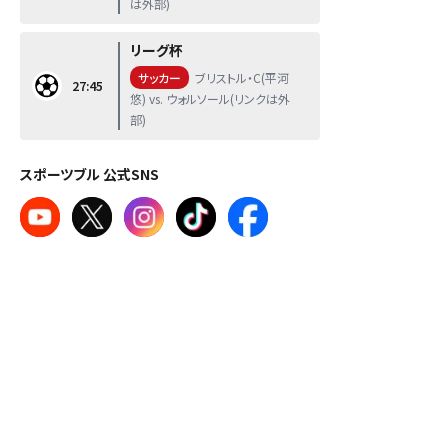
は外部)
リーグ杯
サッカー
ブリストル・C(平河
27:45
悠) vs. ウォルソール(リンクは外
部)
スポーツブル 公式SNS