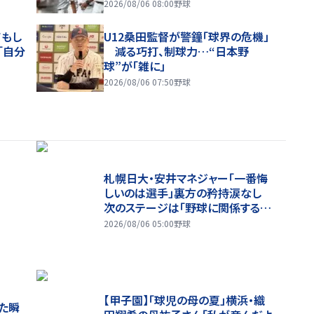
もあるので」【一問一答】
2026/08/06 08:00
野球
てもし
U12桑田監督が警鐘「球界の危機」
「自分
減る巧打、制球力…“日本野
球”が「雑に」
2026/08/06 07:50
野球
札幌日大・安井マネジャー「一番悔
しいのは選手」裏方の矜持涙なし
次のステージは「野球に関係する仕
事」
2026/08/06 05:00
野球
【甲子園】「球児の母の夏」横浜・織
た瞬