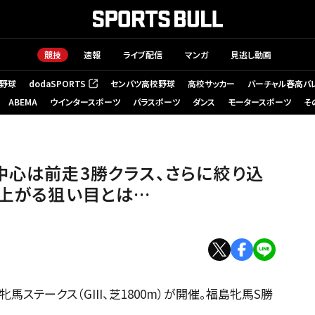
競技
速報
ライブ配信
マンガ
見逃し動画
野球
dodaSPORTS
センバツ高校野球
高校サッカー
バーチャル春高バ
（新しいタブで開く）
ABEMA
ウインタースポーツ
パラスポーツ
ダンス
モータースポーツ
そ
り込めば“単回収値328”に跳ね上がる狙い目とは…
中心は前走3勝クラス、さらに絞り込
ね上がる狙い目とは…
馬ステークス（GIII、芝1800m）が開催。福島牝馬S勝