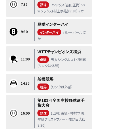
7:35
野球
Rソックス(吉田正尚) vs.
Wソックス(村上宗隆)(8:10)ほか
夏季インターハイ
9:30
インターハイ
バレーボールほ
か
WTTチャンピオンズ横浜
11:00
卓球
男女シングルス1・2回戦
(リンクは外部)
船橋競馬
14:35
競馬
(リンクは外部)
第108回全国高校野球選手
権大会
16:00
野球
1回戦 東筑 - 神村学園、
聖隷クリストファー - 佐野日大(1
8:30)