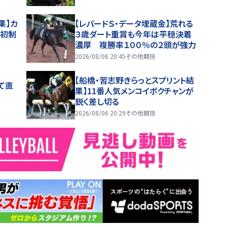
果】カ
【レパードＳ・データ埋蔵金】荒れる
賞初制
３歳ダート重賞も今年は平穏決着
濃厚 複勝率１００％の２頭が強力
2026/08/06 20:45
その他競技
【船橋・習志野きらっとスプリント結
て直
果】11番人気メンコイボクチャンが
鋭く差し切る
2026/08/06 20:29
その他競技