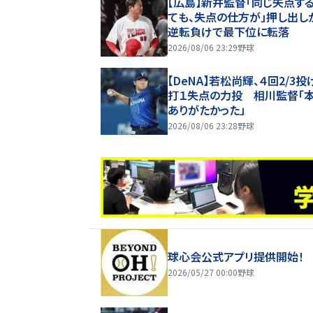
【広島】新井監督「同じ失点す
ても、失点の仕方が」押し出し
逆転負けで最下位に転落
2026/08/06 23:29
野球
【DeNA】若松尚輝、４回2/3投
打１失点の力投 相川監督「
ありがたかった」
2026/08/06 23:28
野球
球心会公式アプリ提供開始！
2026/05/27 00:00
野球