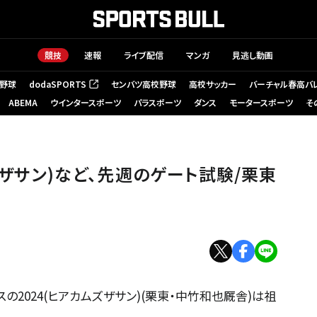
競技
速報
ライブ配信
マンガ
見逃し動画
野球
dodaSPORTS
センバツ高校野球
高校サッカー
バーチャル春高バ
（新しいタブで開く）
ABEMA
ウインタースポーツ
パラスポーツ
ダンス
モータースポーツ
そ
ズザサン)など、先週のゲート試験/栗東
2024(ヒアカムズザサン)(栗東・中竹和也厩舎)は祖