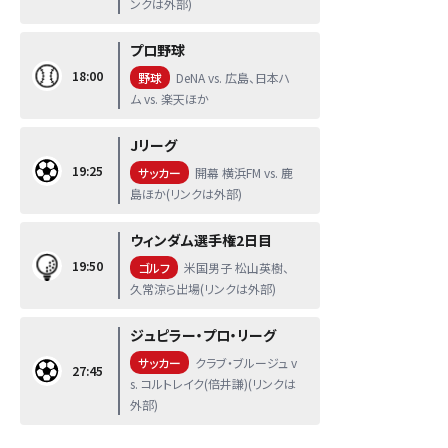
ンクは外部)
プロ野球
18:00
野球
DeNA vs. 広島、日本ハ
ム vs. 楽天ほか
Jリーグ
19:25
サッカー
開幕 横浜FM vs. 鹿
島ほか(リンクは外部)
ウィンダム選手権2日目
19:50
ゴルフ
米国男子 松山英樹、
久常涼ら出場(リンクは外部)
ジュピラー・プロ・リーグ
サッカー
クラブ・ブルージュ v
27:45
s. コルトレイク(倍井謙)(リンクは
外部)