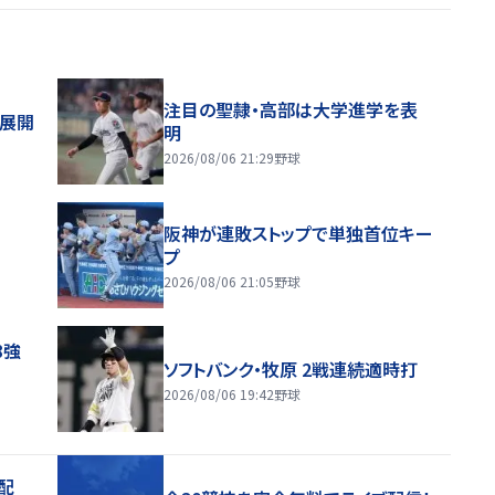
注目の聖隷・高部は大学進学を表
舗展開
明
2026/08/06 21:29
野球
阪神が連敗ストップで単独首位キー
プ
2026/08/06 21:05
野球
8強
ソフトバンク・牧原 2戦連続適時打
2026/08/06 19:42
野球
配