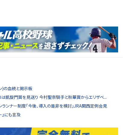
サン)の血統と掲示板
は凱旋門賞を見送り 今村聖奈騎手と秋華賞からエリザベ...
ランナー制度「今後、導入の是非を検討」JRA関西定例会見
ー』にも言及