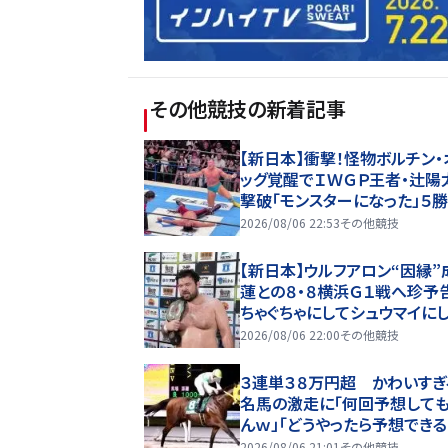
その他競技
の新着記事
【新日本】衝撃！怪物ボルチン・
ッグ覚醒でＩＷＧＰ王者・辻陽
撃破「モンスターになった」５
「Ｇ１」Ａブロック首位タイ
2026/08/06 22:53
その他競技
【新日本】ウルフアロン“因縁”
蓮との８・８横浜Ｇ１戦へ珍予告
ちゃぐちゃにしてシュウマイに
るよ」前哨戦は極悪連携に苦
2026/08/06 22:00
その他競技
３連単３８万円超 かわいすぎ
名馬の激走に「何回予想して
んｗ」「どうやったら予想できる
船橋のメンコイボクチャン
2026/08/06 21:01
その他競技