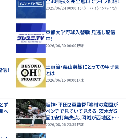
全30競技を完全無料でライブ配信！
2025/06/24 00:00
インターハイ(インハイ.tv)
東都大学野球入替戦 見逃し配信
中！
2026/06/30 00:00
野球
王貞治・栗山英樹にとっての甲子園
配信！
とは
2026/06/15 00:00
野球
とず
阪神・平田２軍監督「嶋村の意図が
開へ
ベンチで見ていて見える」茨木が５
回１安打無失点、岡城が西地区トッ
プタイ１７盗塁
2026/08/06 23:39
野球