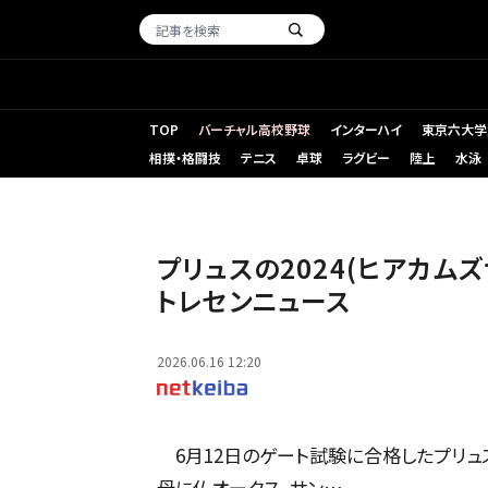
TOP
バーチャル高校野球
インターハイ
東京六大学
相撲・格闘技
テニス
卓球
ラグビー
陸上
水泳
プリュスの2024(ヒアカムズザサン)(撮影：井内利彰)
プリュスの2024(ヒアカム
トレセンニュース
2026.06.16 12:20
6月12日のゲート試験に合格したプリュスの
母に仏オークス、サン…