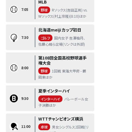
MLB
7:05
野球
Rソックス(吉田正尚) vs.
Wソックス(村上宗隆)(8:10)ほか
北海道meiji カップ初日
7:30
ゴルフ
国内女子 吉澤柚月、
佐藤心結ら出場(リンクは外部)
第108回全国高校野球選手
権大会
8:00
野球
1回戦 東海大甲府 - 鶴
岡東ほか
夏季インターハイ
9:30
インターハイ
バレーボール女
子決勝ほか
WTTチャンピオンズ横浜
11:00
卓球
男女シングルス2回戦(リ