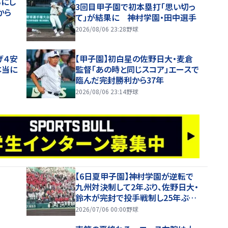
るにし
3回目甲子園で初本塁打「思い切っ
から
て」が結果に 神村学園・田中選手
2026/08/06 23:28
野球
げ４安
【甲子園】初白星の佐野日大・麦倉
本当に
監督「あの時と同じスコア」エースで
臨んだ完封勝利から37年
2026/08/06 23:14
野球
【6日夏甲子園】神村学園が逆転で
九州対決制して2年ぶり、佐野日大・
鈴木が完封で投手戦制し25年ぶり
の夏勝利
2026/07/06 00:00
野球