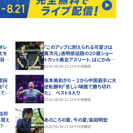
オレ
「このアップに耐えられる可愛さは
太を
異次元」透明感話題の２０歳ショー
勝目で
トカット美女アスリート、はにかみど
アップ姿にネット衝撃「これやばい
2026/08/06 22:10
その他競技
な、かわいすぎる」「顔ちっちゃ」
成田
張本美和が０－２から中国選手に大
「ぐ
逆転勝利「苦しい場面で勝ち切れ
してや
た」 ベスト８入り
杯
2026/08/06 21:25
その他競技
る珍
も買え
あのころの夏、今の夏/島田明宏
？？」
2026/08/06 21:00
その他競技