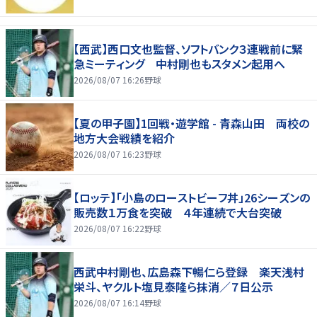
【西武】西口文也監督、ソフトバンク３連戦前に緊
急ミーティング 中村剛也もスタメン起用へ
2026/08/07 16:26
野球
【夏の甲子園】1回戦・遊学館 - 青森山田 両校の
地方大会戦績を紹介
2026/08/07 16:23
野球
【ロッテ】「小島のローストビーフ丼」26シーズンの
販売数１万食を突破 ４年連続で大台突破
2026/08/07 16:22
野球
西武中村剛也、広島森下暢仁ら登録 楽天浅村
栄斗、ヤクルト塩見泰隆ら抹消／７日公示
2026/08/07 16:14
野球