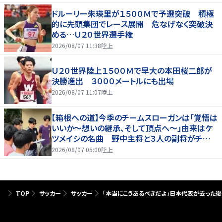
ドルーリー朱瑛里が１５００Ｍで予選突破 積極
的に先頭集団でレース展開 危なげなく突破決
める…Ｕ２０世界選手権
2026/08/07 11:38
陸上
Ｕ２０世界陸上１５００Ｍで早大の本田桜二郎が
決勝進出 ３０００メートルにも出場
2026/08/07 11:07
陸上
【箱根への道】今季のチームスローガンは「覚悟は
いいか～想いの継承、そして頂点へ～」由来はケ
ツメイシの名曲 野中主将と３人の副将がチーム
を引っ張る…夏合宿特集第１弾、国学院大
2026/08/07 05:00
陸上
TOP
サッカー
サッカー
「本当にこうあるべきだよ」日本代表が去った後