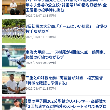
年ぶり出場の公立校・背番号18の指名打者が、全
国屈指の投手陣に挑む
2026/08/07 13:19
野球
8日初戦の大分商、「チームはいい状態」 自慢の
投手陣がカギ
2026/08/07 11:30
野球
東海大甲府、エース村尾が4回無失点 鶴岡東、
終盤の打線つながらず
2026/07/04 00:00
野球
三重との対戦を前に両監督が対談 松宗監督
「特徴を確認し準備する」
2026/08/07 11:15
野球
【夏の甲子園2026】聖隷クリストファー・高部陸の
「２回加速する」規格外のストレート それでもプロ