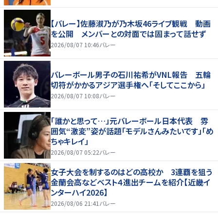
【バレー】佐藤淑乃が乃木坂46ライブ観戦 動画
を公開 メンバーとの対面では固まって話せず
2026/08/07 10:46
バレー
バレーボール男子の石川祐希がVNL報告 五輪
切符がかかるアジア選手権へ「そしてここから」
2026/08/07 10:08
バレー
「誰かと思って…」元バレーボール日本代表 雰
囲気“激変”姿が話題「モデルさんみたいです」「め
ちゃキレイ」
2026/08/07 05:22
バレー
女子大会を制するのはどの高校か 3連覇を狙う
金蘭会高などベスト４進出チームを紹介【近畿イ
ンターハイ2026】
2026/08/06 21:41
バレー