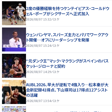
2度の優勝経験を持つケンテイビアス・コールドウ
ェル・ポープがシクサーズへ正式加入
2026/08/07 15:32
バスケ
ウェンバンヤマ、スパーズ主力とパリでワークアウ
ト開催…オフにリーダーシップを発揮
2026/08/07 15:24
バスケ
“元ダンク王”マック・マクラングがスペインのバス
ケット・ジローナと契約
2026/08/07 14:29
バスケ
AUBL2026、早大が逆転で4強入り…松本秦が大
会新記録41得点、下山瑛司は17得点12アシスト
の活躍
2026/08/07 13:54
バスケ