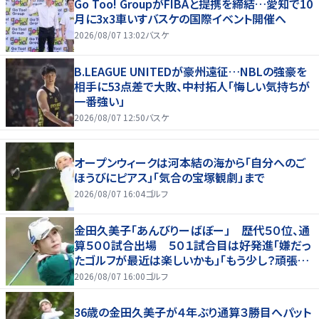
Go Too! GroupがFIBAと提携を締結…愛知で10
月に3x3車いすバスケの国際イベント開催へ
2026/08/07 13:02
バスケ
B.LEAGUE UNITEDが豪州遠征…NBLの強豪を
相手に53点差で大敗、中村拓人「悔しい気持ちが
一番強い」
2026/08/07 12:50
バスケ
オープンウィークは河本結の海から「自分へのご
ほうびにピアス」「気合の宝塚観劇」まで
2026/08/07 16:04
ゴルフ
金田久美子「あんびりーばぼー」 歴代５０位、通
算５００試合出場 ５０１試合目は好発進「嫌だっ
たゴルフが最近は楽しいかも」「もう少し？頑張り
たいな」
2026/08/07 16:00
ゴルフ
36歳の金田久美子が４年ぶり通算３勝目へパット