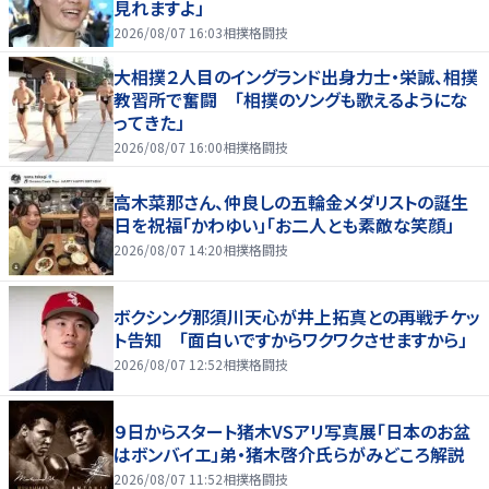
見れますよ」
2026/08/07 16:03
相撲格闘技
大相撲２人目のイングランド出身力士・栄誠、相撲
教習所で奮闘 「相撲のソングも歌えるようにな
ってきた」
2026/08/07 16:00
相撲格闘技
高木菜那さん、仲良しの五輪金メダリストの誕生
日を祝福「かわゆい」「お二人とも素敵な笑顔」
2026/08/07 14:20
相撲格闘技
ボクシング那須川天心が井上拓真との再戦チケッ
ト告知 「面白いですからワクワクさせますから」
2026/08/07 12:52
相撲格闘技
９日からスタート猪木VSアリ写真展「日本のお盆
はボンバイエ」弟・猪木啓介氏らがみどころ解説
2026/08/07 11:52
相撲格闘技