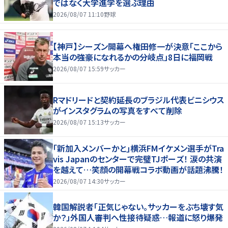
ではなく大学進学を選ぶ理由
2026/08/07 11:10
野球
【神戸】シーズン開幕へ権田修一が決意「ここから
本当の強豪になれるかの分岐点」8日に福岡戦
2026/08/07 15:59
サッカー
Rマドリードと契約延長のブラジル代表ビニシウス
がインスタグラムの写真をすべて削除
2026/08/07 15:13
サッカー
｢新加入メンバーかと｣横浜FMイケメン選手がTra
vis Japanのセンターで完璧TJポーズ！ 涙の共演
を越えて…笑顔の開幕戦コラボ動画が話題沸騰！
2026/08/07 14:30
サッカー
韓国解説者「正気じゃない。サッカーをぶち壊す気
か？」外国人審判へ性接待疑惑…報道に怒り爆発