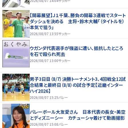
2026/08/07 14:04
サッカー
【開幕展望】Ｊ１千葉、勝負の開幕３連戦でスタート
ダッシュを決める 主将・鈴木大輔「（タイトルを）
本気で狙う」
2026/08/07 13:55
サッカー
ウガンダ代表選手が強盗に遭い、抵抗したところ
を石で殴られ死去
2026/08/07 13:00
サッカー
男子3日目（8/7）決勝トーナメント3、4回戦全12試
合結果と最終日（8/8）の試合予定【近畿インター
ハイ2026】
2026/08/07 15:25
バレー
バレーボール大友愛さん 日本代表の長女・美空
とディズニーシー カチューシャ着けて動画撮影
2026/08/07 15:08
バレー