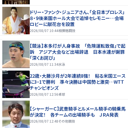
ドリー・ファンク・ジュニアさん、「全日本プロレス」
８・９後楽園ホール大会で追悼セレモニー…会場
ロビーに献花台を設置
2026/08/07 10:44
相撲格闘技
【競泳】本多灯が人身事故 「危険運転致傷」で起
訴 アジア大会など出場辞退 日本水連が謝罪
「深くお詫び」
2026/08/07 11:34
水泳
22歳・大藤沙月が2年連続8強！ 粘る米国エース
に3−1で勝利 準々決勝は中国勢と激突…WTT
チャンピオンズ
2026/08/07 12:56
卓球
【シャーガーＣ】武豊騎手とルメール騎手の騎乗馬
が決定！ 各チームの出場騎手も ＪＲＡ発表
2026/08/07 12:48
その他競技