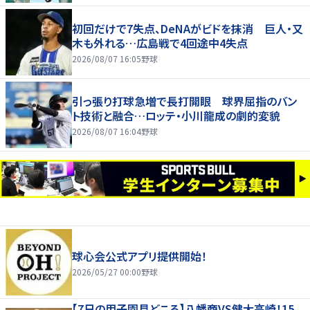
初回だけで7失点、DeNAがビドを抹消 巨人・又
木も外れる…広島戦で4回途中4失点
2026/08/07 16:05
野球
引っ張り打球急増で長打開眼 球界屈指のバン
ト技術と融合…ロッテ・小川龍成の劇的変貌
2026/08/07 16:04
野球
球心会公式アプリ提供開始！
2026/05/27 00:00
野球
【7日の甲子園見どころ】八幡商VS健大高崎！15