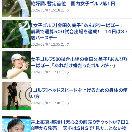
絶好調、暫定首位 国内女子ゴルフ第１日
2026/08/07 15:18
ゴルフ
【女子ゴルフ】金田久美子「あんびりーばぼー」
前戦で通算５００試合出場を達成！ １４日は３７
歳バースデー
2026/08/07 12:35
ゴルフ
女子ゴルフ500試合出場の金田久美子「あんびり
ーばぼー」「あれだけ嫌だったゴルフが…」
2026/08/07 11:32
ゴルフ
【ゴルフ】ヘッドスピードを上げるための身体の使
い方
2026/08/07 11:30
ゴルフ
井上拓真-那須川天心２の前売りチケットが７日１
８時から発売 天心はＳＮＳで「見たことない物