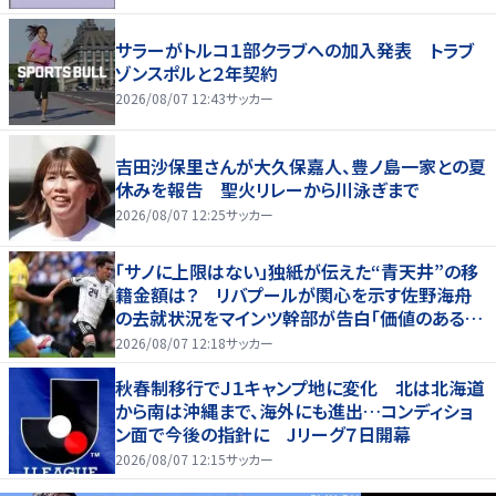
サラーがトルコ１部クラブへの加入発表 トラブ
ゾンスポルと２年契約
2026/08/07 12:43
サッカー
吉田沙保里さんが大久保嘉人、豊ノ島一家との夏
休みを報告 聖火リレーから川泳ぎまで
2026/08/07 12:25
サッカー
「サノに上限はない」独紙が伝えた“青天井”の移
籍金額は？ リバプールが関心を示す佐野海舟
の去就状況をマインツ幹部が告白「価値のあるも
のになる」
2026/08/07 12:18
サッカー
秋春制移行でＪ１キャンプ地に変化 北は北海道
から南は沖縄まで、海外にも進出…コンディショ
ン面で今後の指針に Jリーグ７日開幕
2026/08/07 12:15
サッカー