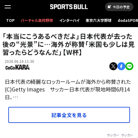
今日の予定
TOP
バーチャル高校野球
インターハイ
東京六大学野球
dodaSPO
（新しいタブ
「本当にこうあるべきだよ」日本代表が去った
後の“光景”に…海外が称賛「米国も少しは見
習ったらどうなんだ」【W杯】
2026.06.16 11:30
日本代表の綺麗なロッカールームが海外から称賛された
(C)Getty Images サッカー日本代表が現地時間6月14
日、…
記事全文を見る
サッカー
サッカー