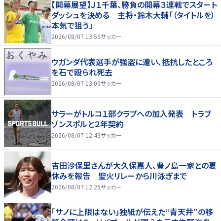
【開幕展望】Ｊ１千葉、勝負の開幕３連戦でスタート
ダッシュを決める 主将・鈴木大輔「（タイトルを）
本気で狙う」
2026/08/07 13:55
サッカー
ウガンダ代表選手が強盗に遭い、抵抗したところ
を石で殴られ死去
2026/08/07 13:00
サッカー
サラーがトルコ１部クラブへの加入発表 トラブ
ゾンスポルと２年契約
2026/08/07 12:43
サッカー
吉田沙保里さんが大久保嘉人、豊ノ島一家との夏
休みを報告 聖火リレーから川泳ぎまで
2026/08/07 12:25
サッカー
「サノに上限はない」独紙が伝えた“青天井”の移