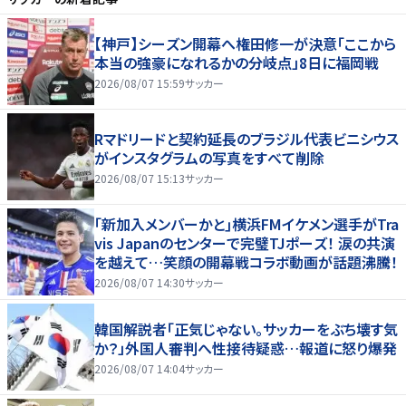
【神戸】シーズン開幕へ権田修一が決意「ここから
本当の強豪になれるかの分岐点」8日に福岡戦
2026/08/07 15:59
サッカー
Rマドリードと契約延長のブラジル代表ビニシウス
がインスタグラムの写真をすべて削除
2026/08/07 15:13
サッカー
｢新加入メンバーかと｣横浜FMイケメン選手がTra
vis Japanのセンターで完璧TJポーズ！ 涙の共演
を越えて…笑顔の開幕戦コラボ動画が話題沸騰！
2026/08/07 14:30
サッカー
韓国解説者「正気じゃない。サッカーをぶち壊す気
か？」外国人審判へ性接待疑惑…報道に怒り爆発
2026/08/07 14:04
サッカー