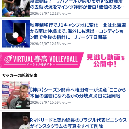
籍金額は？ リバプールが関心を示す佐野海舟
の去就状況をマインツ幹部が告白「価値のあるも
のになる」
2026/08/07 12:18
サッカー
秋春制移行でＪ１キャンプ地に変化 北は北海道
から南は沖縄まで、海外にも進出…コンディショ
ン面で今後の指針に Jリーグ７日開幕
2026/08/07 12:15
サッカー
サッカー
の新着記事
【神戸】シーズン開幕へ権田修一が決意「ここから
本当の強豪になれるかの分岐点」8日に福岡戦
2026/08/07 15:59
サッカー
Rマドリードと契約延長のブラジル代表ビニシウス
がインスタグラムの写真をすべて削除