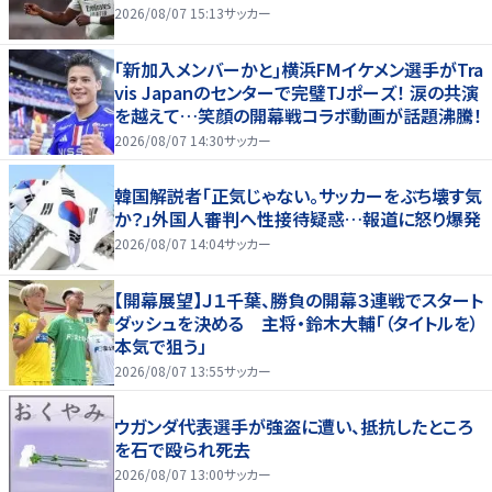
2026/08/07 15:13
サッカー
｢新加入メンバーかと｣横浜FMイケメン選手がTra
vis Japanのセンターで完璧TJポーズ！ 涙の共演
を越えて…笑顔の開幕戦コラボ動画が話題沸騰！
2026/08/07 14:30
サッカー
韓国解説者「正気じゃない。サッカーをぶち壊す気
か？」外国人審判へ性接待疑惑…報道に怒り爆発
2026/08/07 14:04
サッカー
【開幕展望】Ｊ１千葉、勝負の開幕３連戦でスタート
ダッシュを決める 主将・鈴木大輔「（タイトルを）
本気で狙う」
2026/08/07 13:55
サッカー
ウガンダ代表選手が強盗に遭い、抵抗したところ
を石で殴られ死去
2026/08/07 13:00
サッカー