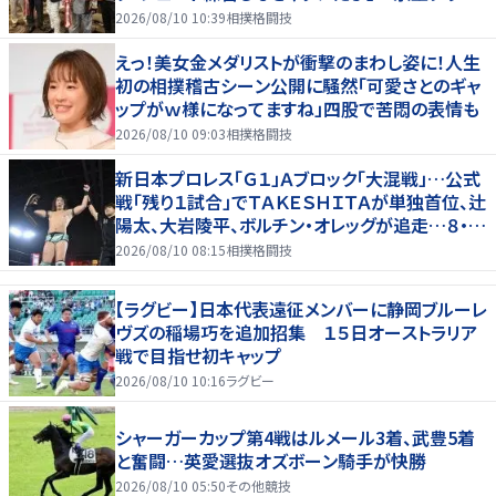
ホテルで３１日まで
2026/08/10 10:39
相撲格闘技
えっ！美女金メダリストが衝撃のまわし姿に！人生
初の相撲稽古シーン公開に騒然「可愛さとのギャ
ップがｗ様になってますね」四股で苦悶の表情も
2026/08/10 09:03
相撲格闘技
新日本プロレス「Ｇ１」Ａブロック「大混戦」…公式
戦「残り１試合」でＴＡＫＥＳＨＩＴＡが単独首位、辻
陽太、大岩陵平、ボルチン・オレッグが追走…８・９
群馬全成績
2026/08/10 08:15
相撲格闘技
【ラグビー】日本代表遠征メンバーに静岡ブルーレ
ヴズの稲場巧を追加招集 １５日オーストラリア
戦で目指せ初キャップ
2026/08/10 10:16
ラグビー
シャーガーカップ第4戦はルメール3着、武豊5着
と奮闘…英愛選抜オズボーン騎手が快勝
2026/08/10 05:50
その他競技