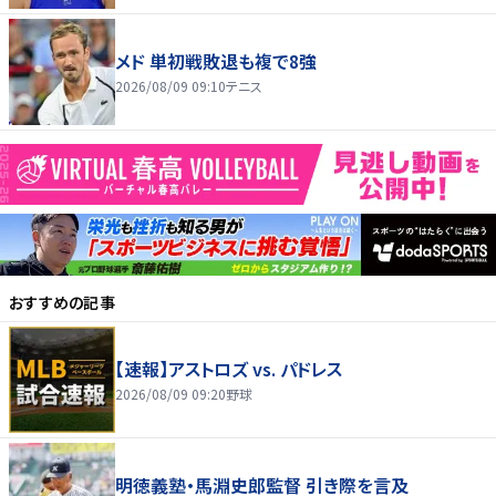
メド 単初戦敗退も複で8強
2026/08/09 09:10
テニス
おすすめの記事
【速報】アストロズ vs. パドレス
2026/08/09 09:20
野球
明徳義塾・馬淵史郎監督 引き際を言及