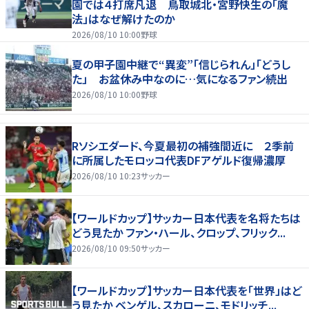
園では４打席凡退 鳥取城北・宮野快生の「魔
法」はなぜ解けたのか
2026/08/10 10:00
野球
夏の甲子園中継で“異変”「信じられん」「どうし
た」 お盆休み中なのに…気になるファン続出
2026/08/10 10:00
野球
Rソシエダード、今夏最初の補強間近に ２季前
に所属したモロッコ代表DFアゲルド復帰濃厚
2026/08/10 10:23
サッカー
【ワールドカップ】サッカー日本代表を名将たちは
どう見たか ファン・ハール、クロップ、フリック...
2026/08/10 09:50
サッカー
【ワールドカップ】サッカー日本代表を「世界」はど
う見たか ベンゲル、スカローニ、モドリッチ...