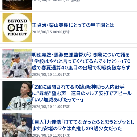
王貞治・栗山英樹にとっての甲子園とは
2026/06/15 00:00
野球
明徳義塾・馬淵史郎監督が引き際について語る
「学校はやれと言ってくれてるんですけど…」７０
歳で春夏通算４０度目の出場で初戦突破ならず
2026/08/10 11:06
野球
「2軍に幽閉されてるの謎」阪神助っ人内野手
に“昇格”望む声 連日のマルチ安打でアピール
「いい加減あげたって〜」
2026/08/10 11:00
野球
【巨人】丸佳浩「打ててなかったらと思うとゾッとし
ます」安堵のワケは丸推しの９歳少女だった
2026/08/10 11:00
野球