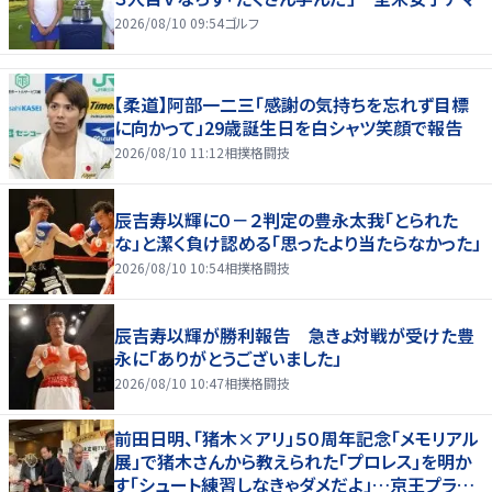
2026/08/10 09:54
ゴルフ
【柔道】阿部一二三「感謝の気持ちを忘れず目標
に向かって」29歳誕生日を白シャツ笑顔で報告
2026/08/10 11:12
相撲格闘技
辰吉寿以輝に０－２判定の豊永太我「とられた
な」と潔く負け認める「思ったより当たらなかった」
2026/08/10 10:54
相撲格闘技
辰吉寿以輝が勝利報告 急きょ対戦が受けた豊
永に「ありがとうございました」
2026/08/10 10:47
相撲格闘技
前田日明、「猪木×アリ」５０周年記念「メモリアル
展」で猪木さんから教えられた「プロレス」を明か
す「シュート練習しなきゃダメだよ」…京王プラザ