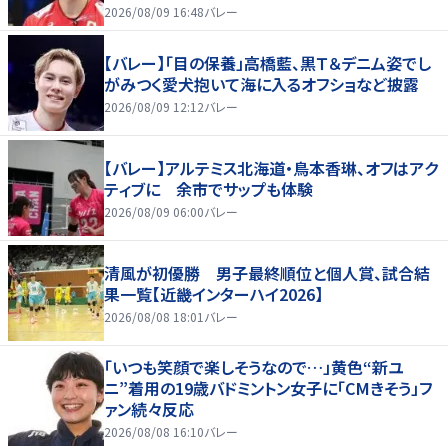
好いい」
2026/08/09 16:48
バレー
【バレー】「目の保養」高橋藍、黒Ｔ＆デニム姿でし
がみつく愛犬抱いて海に入るオフショなど披露
2026/08/09 12:12
バレー
【バレー】アルテミス北海道・鳥本香琳、オフはアク
ティブに 余市でサップも体験
2026/08/09 06:00
バレー
清風が初優勝 男子最終順位と個人賞、試合結
果一覧【近畿インターハイ2026】
2026/08/08 18:01
バレー
「いつも笑顔で楽しそうなので…」黄色“新ユ
ニ”着用の19歳バドミントン女子に「CMきそう」フ
ァン続々反応
2026/08/08 16:10
バレー