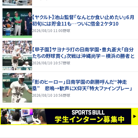
【ヤクルト】池山監督「なんとか食い止めたい」６月
初旬には貯金11も…ついに借金２ケタ10
2026/08/10 11:00
野球
【甲子園】サヨナラ打の日南学園・豊丸蒼大「自分
たちの野球貫く」次戦は沖縄尚学－横浜の勝者と
2026/08/10 10:57
野球
「影のヒーロー」日南学園の劇勝呼んだ“神走
塁” 悲鳴→歓声にX仰天「特大ファインプレー」
2026/08/10 10:56
野球