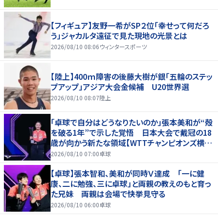
【フィギュア】友野一希がSP２位「幸せって何だろ
う」ジャカルタ遠征で見た現地の光景とは
2026/08/10 08:06
ウィンタースポーツ
【陸上】400ｍ障害の後藤大樹が銀「五輪のステッ
プアップ」アジア大会金候補 U20世界選
2026/08/10 08:07
陸上
「卓球で自分はどうなりたいのか」張本美和が“殻
を破る1年”で示した覚悟 日本大会で戴冠の18
歳が向かう新たな領域【WTTチャンピオンズ横浜
2026】
2026/08/10 07:00
卓球
【卓球】張本智和、美和が同時Ｖ達成 「一に健
康、二に勉強、三に卓球」と両親の教えのもと育っ
た兄妹 両親は会場で快挙見守る
2026/08/10 06:00
卓球