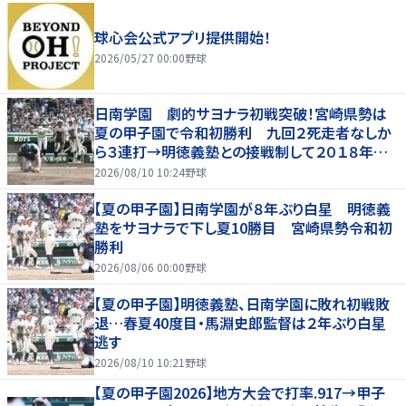
球心会公式アプリ提供開始！
2026/05/27 00:00
野球
日南学園 劇的サヨナラ初戦突破！宮崎県勢は
夏の甲子園で令和初勝利 九回２死走者なしか
ら３連打→明徳義塾との接戦制して２０１８年以
来の勝利
2026/08/10 10:24
野球
【夏の甲子園】日南学園が８年ぶり白星 明徳義
塾をサヨナラで下し夏10勝目 宮崎県勢令和初
勝利
2026/08/06 00:00
野球
【夏の甲子園】明徳義塾、日南学園に敗れ初戦敗
退…春夏40度目・馬淵史郎監督は２年ぶり白星
逃す
2026/08/10 10:21
野球
【夏の甲子園2026】地方大会で打率.917→甲子