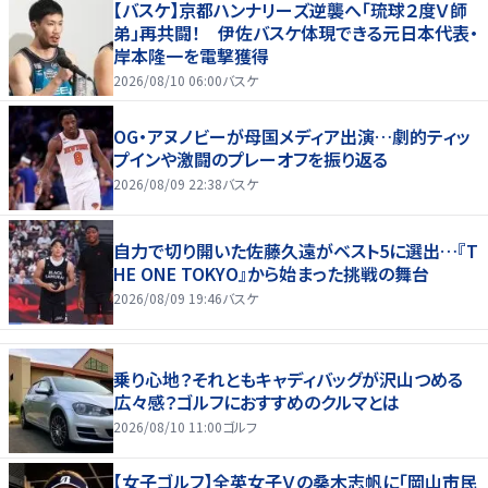
【バスケ】京都ハンナリーズ逆襲へ「琉球２度Ｖ師
弟」再共闘！ 伊佐バスケ体現できる元日本代表・
岸本隆一を電撃獲得
2026/08/10 06:00
バスケ
OG・アヌノビーが母国メディア出演…劇的ティッ
プインや激闘のプレーオフを振り返る
2026/08/09 22:38
バスケ
自力で切り開いた佐藤久遠がベスト5に選出…『T
HE ONE TOKYO』から始まった挑戦の舞台
2026/08/09 19:46
バスケ
乗り心地？それともキャディバッグが沢山つめる
広々感？ゴルフにおすすめのクルマとは
2026/08/10 11:00
ゴルフ
【女子ゴルフ】全英女子Ｖの桑木志帆に「岡山市民