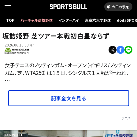
今日の予定
TOP
バーチャル高校野球
インターハイ
東京六大学野球
dodaSPO
（新しいタブ
坂詰姫野 芝ツアー本戦初白星ならず
2026.06.16 08:47
女子テニスのノッティンガム・オープン（イギリス/ノッティン
ガム、芝、WTA250）は１５日、シングルス１回戦が行われ、
…
記事全文を見る
テニス