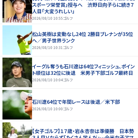
スポーツ栄誉賞」授与へ 渋野日向子らに続き７
人目「大変うれしい」
2026/08/10 10:55
ゴルフ
松山英樹は変動なし24位 2勝目ブレナンが35位
へ／男子世界ランク
2026/08/10 10:31
ゴルフ
イーグル奪うも石川遼は64位フィニッシュ、ポイン
ト順位は32位に後退 米男子下部ゴルフ最終日
2026/08/10 10:04
ゴルフ
石川遼64位で年間レースは後退／米下部
2026/08/10 10:00
ゴルフ
【女子ゴルフ】１７歳・岩永杏奈は準優勝 日本勢
３人目Ｖならず「たくさん学んだ」…全米女子アマ