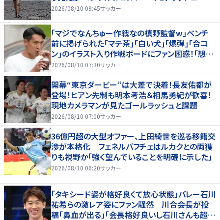
2026/08/10 09:45
サッカー
｢マジでなんちゅー作戦なの槙野監督w｣ベンチ
前に掲げられた｢マテ茶｣｢白い犬｣｢爆弾｣｢合コ
ン｣のイラスト入り作戦ボードにファン困惑！｢想像
よりデカくて吹いた｣
2026/08/10 07:30
サッカー
開幕“東京ダービー”は大差で決着！長友佑都が
登場！ヒアン先制も明本考浩＆相馬勇紀が歓喜！
現地カメラマンが見たゴールラッシュと課題
2026/08/10 07:00
サッカー
36億円超の大型オファー、上田綺世を巡る移籍交
渉が本格化 フェネルバフチェはルカクとの両獲
りも視野か「強く望んでいることを明確に示した」
2026/08/10 06:20
サッカー
「タキシード姿が格好良くて放心状態」バレー石川
祐希らの激レア姿にファン騒然 川合会長が投
稿「鼻血が出る」「会長格好良いし石川さんも超格