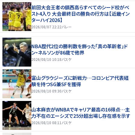
前回大会王者の鎮西高らすべてのシード校がベ
スト4入り 大会最終日の勝負の行方は【近畿イン
ターハイ2026】
2026/08/07 22:22
バレー
NBA歴代2位の勝利数を飾った「真の革新者」ド
ン・ネルソンが86歳で他界
2026/08/10 10:18
バスケ
富山グラウジーズに新戦力…コロンビア代表経
験を持つSG兼SFを獲得
2026/08/10 09:30
バスケ
山本麻衣がWNBAでキャリア最高の16得点…主
力不在のエーシズで25分超出場し存在感を示す
2026/08/10 08:11
バスケ