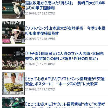
選抜敗退から磨いた「持ち味」 長崎日大が16年
ぶりの甲子園勝利
2026/08/07 22:55
野球
【ソフトバンク】山本恵大が右肘手術 今季３本塁
打も来季復帰目指す
2026/08/07 22:54
野球
【甲子園】長崎日大に大敗の立正大淞南・太田充
監督、夜間試合の難しさ語る「外野の対応が」
2026/08/07 22:54
野球
【とっておきメモ】Ｖ打ソフトバンク柳町達が「交通
安全」ポスターに “ホークスの顔”に大歓声
2026/08/07 22:53
野球
【とっておきメモ】ヤクルト長岡秀樹“捨て”の思考