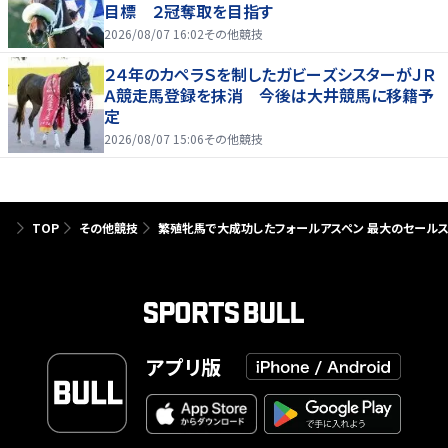
目標 ２冠奪取を目指す
2026/08/07 16:02
その他競技
２４年のカペラＳを制したガビーズシスターがＪＲ
Ａ競走馬登録を抹消 今後は大井競馬に移籍予
定
2026/08/07 15:06
その他競技
TOP
その他競技
繁殖牝馬で大成功したフォールアスペン 最大のセール
アプリ版