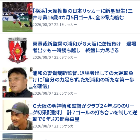
【横浜】大転換期の日本サッカーに新星誕生！三
井寺眞16歳4カ月5日ゴール、全３得点絡む
2026/08/07 22:19
サッカー
曺貴裁新監督の浦和がＧ大阪に逆転負け 退場
者出すも一時勝ち越し 終盤に力尽きる
2026/08/07 22:09
サッカー
浦和の曺貴裁新監督、退場者出しての大逆転負
けに「自分の力足らず。ただ浦和の新たな第一歩
を確信」
2026/08/07 22:05
サッカー
Ｇ大阪の明神智和監督がクラブ２４年ぶりのリー
グ初采配勝利 計７ゴールの打ち合いを制して逆
転で６年ぶり開幕白星
2026/08/07 21:55
サッカー