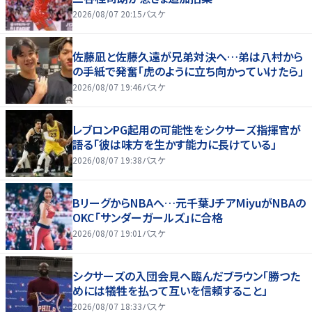
2026/08/07 20:15
バスケ
佐藤凪と佐藤久遠が兄弟対決へ…弟は八村から
の手紙で発奮「虎のように立ち向かっていけたら」
2026/08/07 19:46
バスケ
レブロンPG起用の可能性をシクサーズ指揮官が
語る「彼は味方を生かす能力に長けている」
2026/08/07 19:38
バスケ
BリーグからNBAへ…元千葉JチアMiyuがNBAの
OKC「サンダーガールズ」に合格
2026/08/07 19:01
バスケ
シクサーズの入団会見へ臨んだブラウン「勝つた
めには犠牲を払って互いを信頼すること」
2026/08/07 18:33
バスケ