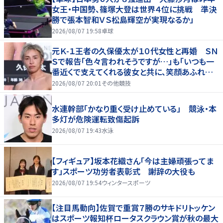
女王・中国勢、篠塚大登は世界４位に挑戦 準決
勝で張本智和ＶＳ松島輝空が実現なるか」
2026/08/07 19:58
卓球
元Ｋ-１王者の久保優太が１０代女性と再婚 ＳＮ
Ｓで報告「色々言われそうですが…」も「いつも一
番近くで支えてくれる彼女と共に、笑顔あふれる
家庭を築いていきたい」
2026/08/07 20:01
その他競技
水連幹部「かなり重く受け止めている」 競泳・本
多灯が危険運転致傷起訴
2026/08/07 19:43
水泳
【フィギュア】坂本花織さん「今は主婦頑張ってま
す」スポーツ功労者表彰式 謝辞の大役も
2026/08/07 19:54
ウィンタースポーツ
【注目馬動向】佐賀で重賞７勝のサキドリトッケン
はスポーツ報知杯ロータスクラウン賞が秋の最大