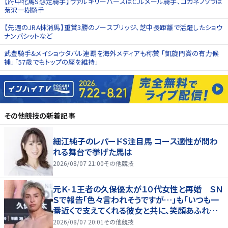
【府中牝馬S想定騎手】ヴァルキリーバースはC.ルメール騎手、コガネノソラは
菊沢一樹騎手
【先週のJRA抹消馬】重賞3勝のノースブリッジ、芝中長距離で活躍したショウ
ナンバシットなど
武豊騎手&メイショウタバル連覇を海外メディアも称賛 「凱旋門賞の有力候
補」「57歳でもトップの座を維持」
その他競技
の新着記事
細江純子のレパードS注目馬 コース適性が問わ
れる舞台で挙げた馬は
2026/08/07 21:00
その他競技
元Ｋ-１王者の久保優太が１０代女性と再婚 ＳＮ
Ｓで報告「色々言われそうですが…」も「いつも一
番近くで支えてくれる彼女と共に、笑顔あふれる
家庭を築いていきたい」
2026/08/07 20:01
その他競技