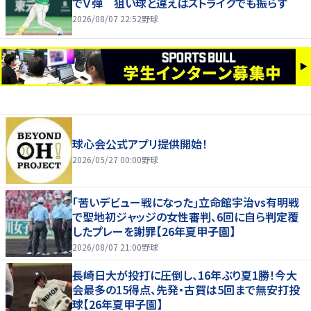
でＶ弾 狙い球と違えばストライクでも振らず
2026/08/07 22:52
野球
球心会公式アプリ提供開始！
2026/05/27 00:00
野球
｢苦いデビュー戦になった｣立命館宇治vs有明戦
で聖地初ジャッジの女性審判、6回に自ら判定覆
したプレーを謝罪【26年夏甲子園】
2026/08/07 21:00
野球
長崎日大が投打に圧倒し、16年ぶり夏1勝！今大
会最多の15得点、先発・古賀は5回まで無安打投
球【26年夏甲子園】