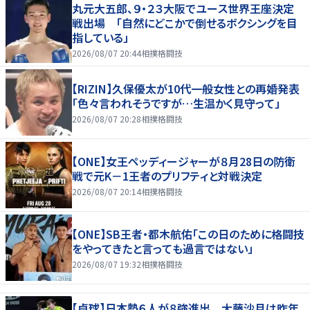
丸元大五郎、９・２３大阪でユース世界王座決定
戦出場 「自然にどこかで倒せるボクシングを目
指している」
2026/08/07 20:44
相撲格闘技
【RIZIN】久保優太が10代一般女性との再婚発表
「色々言われそうですが…生温かく見守って」
2026/08/07 20:28
相撲格闘技
【ONE】女王ペッディージャーが８月28日の防衛
戦で元K－1王者のプリフティと対戦決定
2026/08/07 20:14
相撲格闘技
【ONE】SB王者・都木航佑「この日のために格闘技
をやってきたと言っても過言ではない」
2026/08/07 19:32
相撲格闘技
【卓球】日本勢６人が８強進出 大藤沙月は昨年