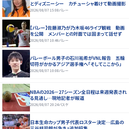
とディズニーシー カチューシャ着けて動画撮影
2026/08/07 15:08
バレー
【バレー】佐藤淑乃が乃木坂46ライブ観戦 動画
を公開 メンバーとの対面では固まって話せず
2026/08/07 10:46
バレー
バレーボール男子の石川祐希がVNL報告 五輪
切符がかかるアジア選手権へ「そしてここから」
2026/08/07 10:08
バレー
NBAの2026－27シーズン全日程は来週発表され
る見通し…現地記者が報道
2026/08/07 20:24
バスケ
日本生命カップ男子代表ロスター決定…広島の
三谷桂司朗が急きょ追加招集