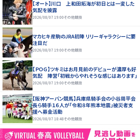
【オート】川口 上和田拓海が初日とは一変した
気配を披露
2026/08/07 19:00
その他競技
マカヒキ産駒のJRA初陣 リリーギャラクシーに要
注目だ
2026/08/07 19:00
その他競技
【ＰＯＧ】ツキミはお月見前のデビューが濃厚も好
気配 陣営「初戦からやれそうな感じはあります」
2026/08/07 19:00
その他競技
【阪神アーバン競馬】兵庫県騎手会の小谷周平会
長ら騎手１６人が「令和８年熊本地震」被災者支
援へ募金活動
2026/08/07 18:48
その他競技