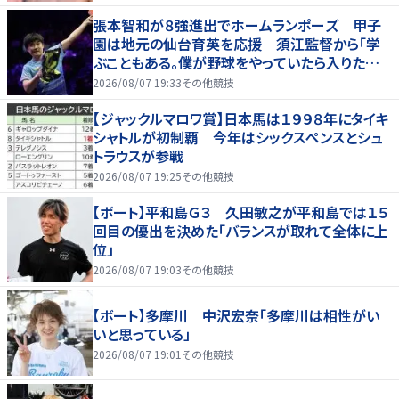
張本智和が８強進出でホームランポーズ 甲子
園は地元の仙台育英を応援 須江監督から「学
ぶこともある。僕が野球をやっていたら入りたかっ
た」
2026/08/07 19:33
その他競技
【ジャックルマロワ賞】日本馬は１９９８年にタイキ
シャトルが初制覇 今年はシックスペンスとシュ
トラウスが参戦
2026/08/07 19:25
その他競技
【ボート】平和島Ｇ３ 久田敏之が平和島では１５
回目の優出を決めた「バランスが取れて全体に上
位」
2026/08/07 19:03
その他競技
【ボート】多摩川 中沢宏奈「多摩川は相性がい
いと思っている」
2026/08/07 19:01
その他競技