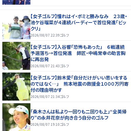
【女子ゴルフ】憧れはイ・ボミと勝みなみ ２３歳・
池ケ谷瑠菜が４連続バーディーで首位発進「ビッ
クリ」
2026/08/07 22:39
ゴルフ
【女子ゴルフ】入谷響「恐怖もあった」 ６戦連続
予選落ち→首位発進 師匠・中嶋常幸の助言胸
に再出発
2026/08/07 21:43
ゴルフ
【女子ゴルフ】鈴木愛「自分だけがいい思いをする
のではなく…」 熊本地震の救援金１０００万円寄
付の理由明かす
2026/08/07 21:34
ゴルフ
「桑木さんは私より一回りも二回りも上」“全英帰
り”の永井花奈が向き合う自分のゴルフ
2026/08/07 19:10
ゴルフ