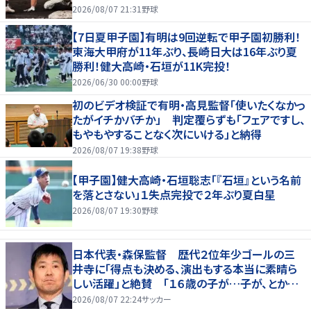
2026/08/07 21:31
野球
【7日夏甲子園】有明は9回逆転で甲子園初勝利！
東海大甲府が11年ぶり、長崎日大は16年ぶり夏
勝利！健大高崎・石垣が11K完投！
2026/06/30 00:00
野球
初のビデオ検証で有明・高見監督「使いたくなかっ
たがイチかバチか」 判定覆らずも「フェアですし、
もやもやすることなく次にいける」と納得
2026/08/07 19:38
野球
【甲子園】健大高崎・石垣聡志「『石垣』という名前
を落とさない」１失点完投で２年ぶり夏白星
2026/08/07 19:30
野球
日本代表・森保監督 歴代２位年少ゴールの三
井寺に「得点も決める、演出もする本当に素晴ら
しい活躍」と絶賛 「１６歳の子が…子が、とかっ
て言ったら本当に失礼ですね」と自省
2026/08/07 22:24
サッカー