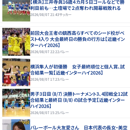
【横浜】三井寺眞16歳４カ月５日ゴールなどで勝
利目前も…土壇場で２点奪われ開幕戦敗れる
2026/08/07 21:43
サッカー
前回大会王者の鎮西高らすべてのシード校がベ
スト4入り 大会最終日の勝負の行方は【近畿イン
ターハイ2026】
2026/08/07 22:22
バレー
横浜隼人が初優勝 女子最終順位と個人賞、試
合結果一覧【近畿インターハイ2026】
2026/08/07 17:23
バレー
男子3日目（8/7）決勝トーナメント3、4回戦全12試
合結果と最終日（8/8）の試合予定【近畿インター
ハイ2026】
2026/08/07 15:25
バレー
バレーボール大友愛さん 日本代表の長女・美空