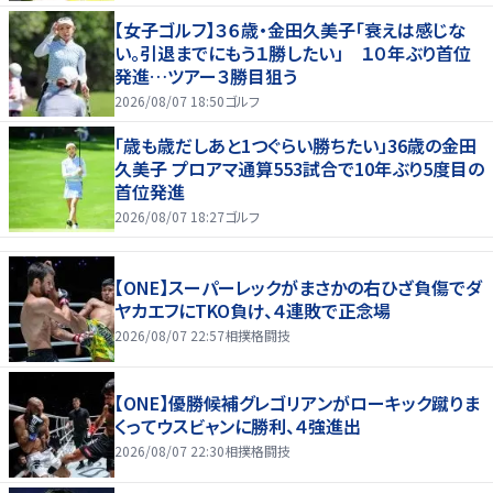
【女子ゴルフ】３６歳・金田久美子「衰えは感じな
い。引退までにもう１勝したい」 １０年ぶり首位
発進…ツアー３勝目狙う
2026/08/07 18:50
ゴルフ
「歳も歳だしあと1つぐらい勝ちたい」36歳の金田
久美子 プロアマ通算553試合で10年ぶり5度目の
首位発進
2026/08/07 18:27
ゴルフ
【ONE】スーパーレックがまさかの右ひざ負傷でダ
ヤカエフにTKO負け、４連敗で正念場
2026/08/07 22:57
相撲格闘技
【ONE】優勝候補グレゴリアンがローキック蹴りま
くってウスビャンに勝利、４強進出
2026/08/07 22:30
相撲格闘技