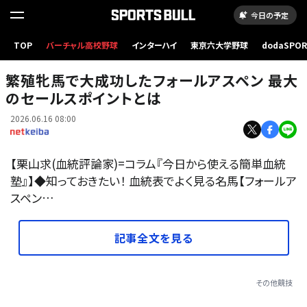
今日の予定
TOP
バーチャル高校野球
インターハイ
東京六大学野球
dodaSPO
（新しいタブ
繁殖牝馬で大成功したフォールアスペン 最大
のセールスポイントとは
2026.06.16 08:00
【栗山求(血統評論家)=コラム『今日から使える簡単血統
塾』】◆知っておきたい！ 血統表でよく見る名馬【フォールア
スペン…
記事全文を見る
その他競技