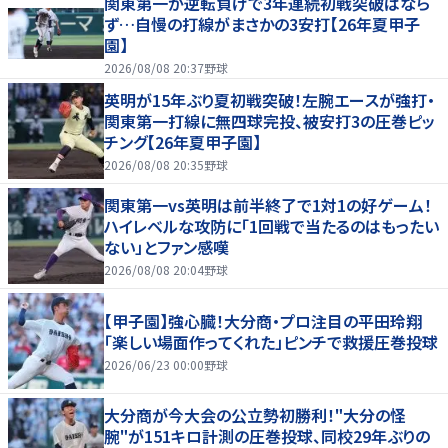
関東第一が逆転負けで3年連続初戦突破はなら
ず…自慢の打線がまさかの3安打【26年夏甲子
園】
2026/08/08 20:37
野球
英明が15年ぶり夏初戦突破！左腕エースが強打・
関東第一打線に無四球完投、被安打3の圧巻ピッ
チング【26年夏甲子園】
2026/08/08 20:35
野球
関東第一vs英明は前半終了で1対1の好ゲーム！
ハイレベルな攻防に「1回戦で当たるのはもったい
ない」とファン感嘆
2026/08/08 20:04
野球
【甲子園】強心臓！大分商・プロ注目の平田玲翔
「楽しい場面作ってくれた」ピンチで救援圧巻投球
2026/06/23 00:00
野球
大分商が今大会の公立勢初勝利！"大分の怪
腕"が151キロ計測の圧巻投球、同校29年ぶりの