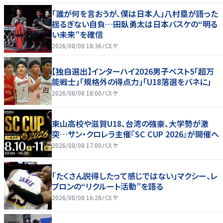
「誰が何を言おうが、僕は日本人」八村塁が語った
揺るぎない自負…田臥勇太は日本バスケの“明る
い未来”を確信
2026/08/08 18:36
バスケ
【独自選出】インターハイ2026男子ベスト5「超万
能戦士」「規格外の得点力」「U18落選をバネに」
2026/08/08 18:00
バスケ
東山高校や滋賀U18、台湾の強豪、大学勢が激
突…サン・クロレラ主催『SC CUP 2026』が開催へ
2026/08/08 17:00
バスケ
「たくさん説得したって感じではない」マクシー、レ
ブロンの“リクルート活動”を語る
2026/08/08 16:28
バスケ