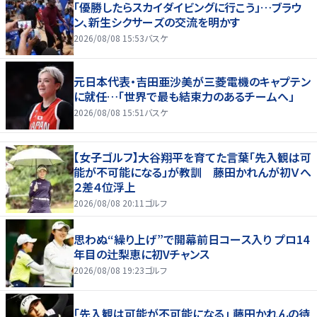
「優勝したらスカイダイビングに行こう」…ブラウ
ン、新生シクサーズの交流を明かす
2026/08/08 15:53
バスケ
元日本代表・吉田亜沙美が三菱電機のキャプテン
に就任…「世界で最も結束力のあるチームへ」
2026/08/08 15:51
バスケ
【女子ゴルフ】大谷翔平を育てた言葉「先入観は可
能が不可能になる」が教訓 藤田かれんが初Ｖへ
２差４位浮上
2026/08/08 20:11
ゴルフ
思わぬ“繰り上げ”で開幕前日コース入り プロ14
年目の辻梨恵に初Vチャンス
2026/08/08 19:23
ゴルフ
「先入観は可能が不可能になる」 藤田かれんの待