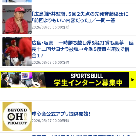
【広島】新井監督、５回２失点の先発斉藤優汰に
「前回よりもいい内容だった」／一問一答
2026/08/09 06:00
野球
広島・坂倉 一時勝ち越し弾＆猛打賞も悪夢 延
長十二回サヨナラ被弾→今季５度目４連敗で借
金１７
2026/08/09 06:00
野球
球心会公式アプリ提供開始！
2026/05/27 00:00
野球