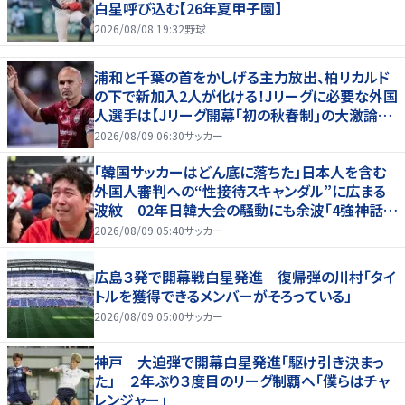
白星呼び込む【26年夏甲子園】
2026/08/08 19:32
野球
浦和と千葉の首をかしげる主力放出、柏リカルド
の下で新加入2人が化ける！Jリーグに必要な外国
人選手は【Jリーグ開幕｢初の秋春制｣の大激論】
(4)
2026/08/09 06:30
サッカー
「韓国サッカーはどん底に落ちた」日本人を含む
外国人審判への“性接待スキャンダル”に広まる
波紋 02年日韓大会の騒動にも余波「4強神話も
疑われる」
2026/08/09 05:40
サッカー
広島３発で開幕戦白星発進 復帰弾の川村「タイ
トルを獲得できるメンバーがそろっている」
2026/08/09 05:00
サッカー
神戸 大迫弾で開幕白星発進「駆け引き決まっ
た」 ２年ぶり３度目のリーグ制覇へ「僕らはチャ
レンジャー」