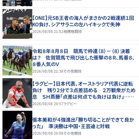
【ONE】元SB王者の海人がまさかの２戦連続１回
KO負け、シアサラニの左ハイキックで失神
2026/08/08 21:02
相撲格闘技
令和８年８月８日 競馬で枠連（８）－（８）決着
は？ 佐賀競馬で飛び出した衝撃の８Ｒ、馬番８、
８番人気のＶ
2026/08/08 21:38
その他競技
【ラグビー】日本代表、オーストラリア代表に逆転
負け 残り２分で３点差詰める ２万観衆がため
息 ＳＨ斎藤「点差は何点でも負けは負け」…前
半にＳＯ伊藤龍が先制トライ、３２ー３５で惜敗
2026/08/08 20:57
ラグビー
張本美和が４強進出「勝ち切ることができて良か
った」 準決勝は中国・王芸迪と対戦
2026/08/08 20:08
その他競技