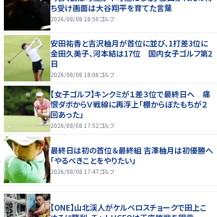
ち受け画面は大谷翔平を育てた言葉
2026/08/08 18:50
ゴルフ
安田祐香と吉沢柚月が首位に並び、1打差3位に
金田久美子、河本結は17位 国内女子ゴルフ第2
日
2026/08/08 18:06
ゴルフ
【女子ゴルフ】キンクミが１差３位で最終日へ 痛
恨ダボからＶ戦線に再浮上「棚からぼたもちが２
回あった」
2026/08/08 17:52
ゴルフ
最終日は初の首位＆最終組 吉澤柚月は初優勝へ
「やるべきことをやりたい」
2026/08/08 17:47
ゴルフ
【ONE】山北渓人がケルベロスチョークで田上こ