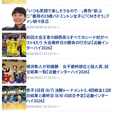
「いつも笑顔で楽しそうなので…」黄色“新ユ
ニ”着用の19歳バドミントン女子に「CMきそう」フ
ァン続々反応
2026/08/08 16:10
バレー
前回大会王者の鎮西高らすべてのシード校がベ
スト4入り 大会最終日の勝負の行方は【近畿イン
ターハイ2026】
2026/08/07 22:22
バレー
横浜隼人が初優勝 女子最終順位と個人賞、試
合結果一覧【近畿インターハイ2026】
2026/08/07 17:23
バレー
男子3日目（8/7）決勝トーナメント3、4回戦全12試
合結果と最終日（8/8）の試合予定【近畿インター
ハイ2026】
2026/08/07 15:25
バレー