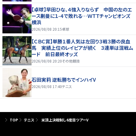
【卓球】早田ひな、４強入りならず 中国の左のエ
ース蒯曼に１-４で敗れる…ＷＴＴチャンピオンズ
横浜
2026/08/08 20:15
卓球
【ＣＢＣ賞】単勝１番人気は左回り３戦３勝の良血
馬 実績上位のレイピアが続く ３連単は混戦ム
ード 前日最終オッズ
2026/08/08 20:20
その他競技
石田実莉 逆転勝ちでインハイV
2026/08/08 17:40
テニス
TOP
テニス
米頂上決戦制し6度目ツアーV