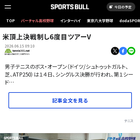
今日の予定
TOP
バーチャル高校野球
インターハイ
東京六大学野球
dodaSPO
（新しいタブ
米頂上決戦制し6度目ツアーV
2026.06.15 09:10
男子テニスのボス・オープン（ドイツ/シュトゥットガルト、
芝、ATP250）は１４日、シングルス決勝が行われ、第１シー
ド…
記事全文を見る
テニス