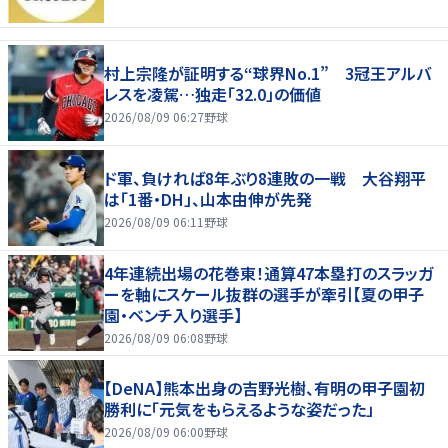
村上宗隆が証明する“球界No.1” 3冠王アルバ
レスを凌駕…独走「32.0」の価値
2026/08/09 06:27
野球
ド軍、負ければ8年ぶり8連敗の一戦 大谷翔平
は「1番・DH」、山本由伸が先発
2026/08/09 06:11
野球
4年連続出場の花巻東！通算47本塁打のスラッガ
ーを軸にスケール抜群の選手が牽引【夏の甲子
園・ベンチ入り選手】
2026/08/09 06:08
野球
【DeNA】熊本出身の吉野光樹、有明の甲子園初
勝利に「元気をもらえるような姿だった」
2026/08/09 06:00
野球