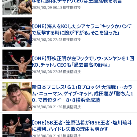
ゆるに勝利、チャトリCEOは王座挑戦を明言
2026/08/09 00:18
相撲格闘技
【ONE】海人をKOしたシアサラニ「キックかパンチ
で反撃する時に腕が下がる。そこを狙った」
2026/08/08 22:48
相撲格闘技
【ONE】野杁正明が左フックでリウ・メンヤンを１回
KO、チャトリCEOも「過去最高の野杁」
2026/08/08 22:36
相撲格闘技
新日本プロレス「Ｇ１」Ｂブロック「大混戦」…カラ
ム・ニューマン、ゲイブ・キッド、成田蓮が「勝ち点１
０」で首位タイ…８・８横浜全成績
2026/08/08 21:20
相撲格闘技
【ONE】SB王者・笠原弘希がRISE王者・塩川琉斗
に勝利、ハイドレ失敗の理由も明かす
2026/08/08 21:03
相撲格闘技