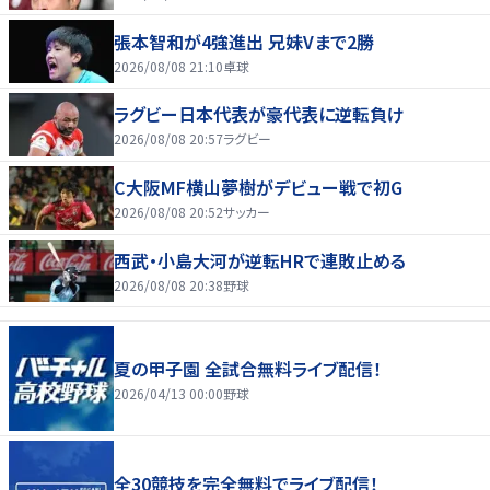
張本智和が4強進出 兄妹Vまで2勝
2026/08/08 21:10
卓球
ラグビー日本代表が豪代表に逆転負け
2026/08/08 20:57
ラグビー
C大阪MF横山夢樹がデビュー戦で初G
2026/08/08 20:52
サッカー
西武・小島大河が逆転HRで連敗止める
2026/08/08 20:38
野球
夏の甲子園 全試合無料ライブ配信！
2026/04/13 00:00
野球
全30競技を完全無料でライブ配信！