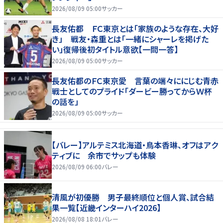
2026/08/09 05:00
サッカー
長友佑都 ＦＣ東京とは「家族のような存在、大好
き」 戦友・森重とは「一緒にシャーレを掲げた
い」復帰後初タイトル意欲【一問一答】
2026/08/09 05:00
サッカー
長友佑都のＦＣ東京愛 言葉の端々ににじむ青赤
戦士としてのプライド「ダービー勝ってからＷ杯
の話を」
2026/08/09 05:00
サッカー
【バレー】アルテミス北海道・鳥本香琳、オフはアク
ティブに 余市でサップも体験
2026/08/09 06:00
バレー
清風が初優勝 男子最終順位と個人賞、試合結
果一覧【近畿インターハイ2026】
2026/08/08 18:01
バレー