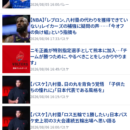
2026/08/05 16:00
バレー
【NBA】「レブロン、八村塁の代わりを獲得できてい
ない」レイカーズの補強に疑問の声……「今オフ
の負け組」という指摘も
2026/08/06 17:33
バスケ
ニモ正義が特別指定選手として熊本に加入…「チ
ームが勝つために、やるべきことをしっかりやりま
す」
2026/08/06 16:49
バスケ
【バスケ】八村塁、日の丸を背負う覚悟 「子供た
ちの憧れに」「日本代表である風格を」
2026/08/06 16:19
バスケ
【バスケ】八村塁「ロス五輪で１勝したい」日本バス
ケ史上初の３大会連続五輪出場へ思い語る
2026/08/06 16:00
バスケ