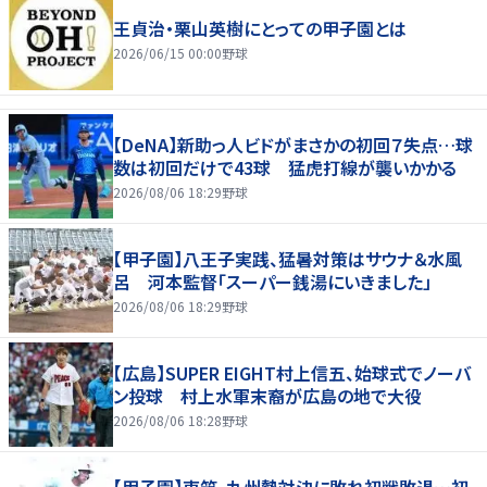
王貞治・栗山英樹にとっての甲子園とは
2026/06/15 00:00
野球
【DeNA】新助っ人ビドがまさかの初回７失点…球
数は初回だけで43球 猛虎打線が襲いかかる
2026/08/06 18:29
野球
【甲子園】八王子実践、猛暑対策はサウナ＆水風
呂 河本監督「スーパー銭湯にいきました」
2026/08/06 18:29
野球
【広島】SUPER EIGHT村上信五、始球式でノーバ
ン投球 村上水軍末裔が広島の地で大役
2026/08/06 18:28
野球