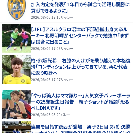
加入内定を発表「１年目から試合で活躍し優勝に
貢献できるように」
2026/08/06 17:15
サッカー
【ＪＦＬ】アスルクラロ沼津の下部組織出身大卒ル
ーキー北野明暉がセンターバックで勉強中「まず
は試合に出ること」
2026/08/06 17:08
サッカー
柏・熊坂光希 右膝の大けがを乗り越えて本格復
帰「コンディションは上がってきている」再び代表
に返り咲きへ
2026/08/06 17:07
サッカー
「やっぱ美人はママ譲り～」人気女子バレーボーラ
ーの25歳誕生日報告 親子ショットが話題「恐る
べしDNAです」
2026/08/06 05:20
バレー
連覇を目指す鎮西が登場 男子2日目（8/6）決勝
トーナメント1、2回戦全21試合を紹介【近畿インタ