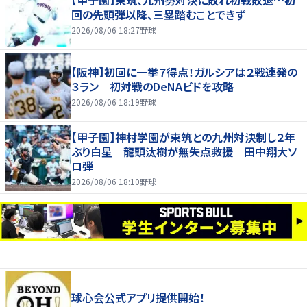
【甲子園】東筑、九州勢対決に敗れ初戦敗退…初
回の先頭弾以降、三塁踏むことできず
2026/08/06 18:27
野球
【阪神】初回に一挙７得点！ガルシアは２戦連発の
３ラン 初対戦のDeNAビドを攻略
2026/08/06 18:19
野球
【甲子園】神村学園が東筑との九州対決制し２年
ぶり白星 龍頭汰樹が無失点救援 田中翔大ソ
ロ弾
2026/08/06 18:10
野球
球心会公式アプリ提供開始！