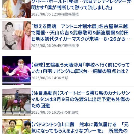
グ・トー・ホールド」秘話…元日テレディレクターが
明かす「僕が判断して黙って流しました」
2026/08/06 12:00
相撲格闘技
「燃える闘魂 アントニオ猪木展」名古屋栄三越
で開催…天山広吉＆武藤敬司＆藤波辰爾＆前田
日明＆初代タイガーマスクが来場…８・２６から９・
７まで
2026/08/06 09:49
相撲格闘技
【卓球】五輪狙う大藤沙月「学校へ行く前にやって
いた」自宅リビングに卓球台…飛躍の原点とは？
2026/08/06 14:36
卓球
【注目馬動向】スイートピーＳ勝ち馬のカナルサン
マルタンは８月９日の佐渡Ｓに出走予定も外傷の
ため回避
2026/08/06 16:35
その他競技
【バドミントン】山口茜 熊本に勇気届ける 「元
気になってもらえるようなプレーを」 所属先の