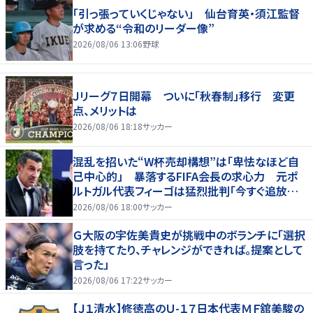
「引っ張っていくじゃない」 仙台育英・須江監督
が求める“令和のリーダー像”
2026/08/06 13:06
野球
Ｊリーグ７日開幕 ついに「秋春制」移行 変更
点、メリットは
2026/08/06 18:18
サッカー
混乱を招いた“W杯売却構想”は「卑怯なほど自
己中心的」 暴落するFIFA会長の求心力 元ポ
ルトガル代表フィーゴは猛烈批判「今すぐ追放す
べきだ」
2026/08/06 18:00
サッカー
Ｇ大阪の宇佐美貴史が挑戦中のボランチに「選択
肢を持てたり、チャレンジができれば。提案として
言った」
2026/08/06 17:22
サッカー
【Ｊ１清水】修徳高のＵ-１７日本代表ＭＦ舘美駿の