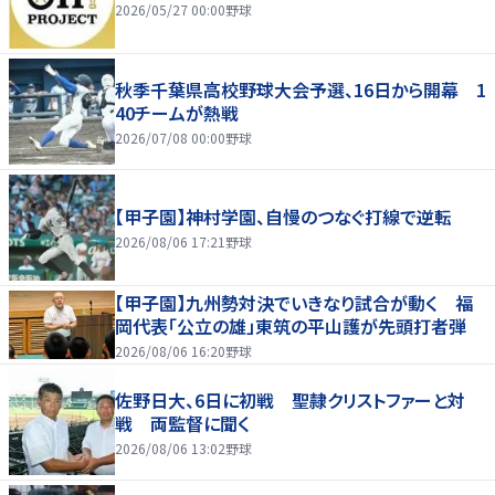
2026/05/27 00:00
野球
秋季千葉県高校野球大会予選、16日から開幕 1
40チームが熱戦
2026/07/08 00:00
野球
【甲子園】神村学園、自慢のつなぐ打線で逆転
2026/08/06 17:21
野球
【甲子園】九州勢対決でいきなり試合が動く 福
岡代表「公立の雄」東筑の平山護が先頭打者弾
2026/08/06 16:20
野球
佐野日大、6日に初戦 聖隷クリストファーと対
戦 両監督に聞く
2026/08/06 13:02
野球