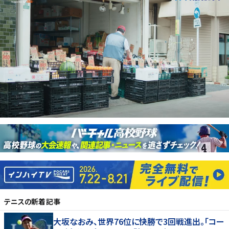
テニス
の新着記事
大坂なおみ、世界76位に快勝で3回戦進出。「コー