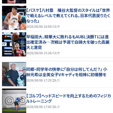
【バスケ】八村塁 桶谷大監督のスタイルは「世界
で戦えるレベルで教えてくれる。日本代表戻りたく
なった」
2026/08/06 16:00
バスケ
早稲田大、精華大に敗れるもAUBL決勝Tには進
出確定済み…次戦は予選で白鷗大を破った高麗
大と激突
2026/08/06 15:26
バスケ
同郷・同学年の快挙に「自分は何してんだ？」 小
林光希は全英女子Vキャディを相棒に初優勝を
2026/08/06 17:29
ゴルフ
【ゴルフ】ヘッドスピードを向上するためのフィジカ
ルトレーニング
2026/08/06 17:00
ゴルフ