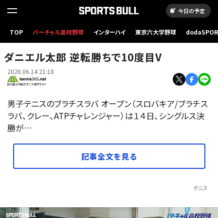
今日の予定
TOP
バーチャル高校野球
インターハイ
東京六大学野球
dodaSPO
（新しいタブ
ダニエル太郎 逆転勝ちで10度目V
2026.06.14 21:18
男子テニスのブラチスラバ オープン（スロバキア/ブラチス
ラバ、クレー、ATPチャレンジャー）は１４日、シングルス決
勝が…
記事全文を見る
テニス