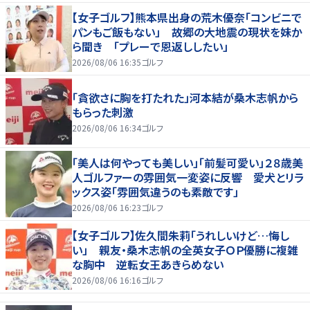
【女子ゴルフ】熊本県出身の荒木優奈「コンビニで
パンもご飯もない」 故郷の大地震の現状を妹か
ら聞き 「プレーで恩返ししたい」
2026/08/06 16:35
ゴルフ
「貪欲さに胸を打たれた」河本結が桑木志帆から
もらった刺激
2026/08/06 16:34
ゴルフ
「美人は何やっても美しい」「前髪可愛い」２８歳美
人ゴルファーの雰囲気一変姿に反響 愛犬とリラ
ックス姿「雰囲気違うのも素敵です」
2026/08/06 16:23
ゴルフ
【女子ゴルフ】佐久間朱莉「うれしいけど…悔し
い」 親友・桑木志帆の全英女子ＯＰ優勝に複雑
な胸中 逆転女王あきらめない
2026/08/06 16:16
ゴルフ