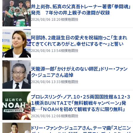
井上尚弥、拓真の父真吾トレーナー著書「拳闘魂」
発売 ７年分の井上親子の激闘が収録
2026/08/06 18:20
相撲格闘技
阿部詩、２歳誕生日の愛犬を祝福抱っこ「生まれ
てきてくれてありがと。幸せにするぞ～」と誓い
2026/08/06 13:54
相撲格闘技
天龍源一郎「かけがえのない師匠」ドリー・ファン
ク・ジュニアさん追悼
2026/08/06 13:33
相撲格闘技
プロレスリング・ノア、１０・２５両国国技館＆１２・３
１横浜ＢＵＮＴＡＩで「無料観戦キャンペーン」発
表…「ＮＯＡＨを初めて観戦する方に限り無料」
2026/08/06 12:08
相撲格闘技
ドリー・ファンク・ジュニアさん、テーマ曲「スピニン