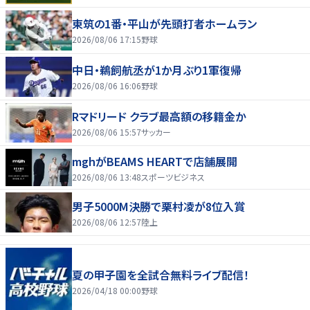
東筑の1番・平山が先頭打者ホームラン
2026/08/06 17:15
野球
中日・鵜飼航丞が1か月ぶり1軍復帰
2026/08/06 16:06
野球
Rマドリード クラブ最高額の移籍金か
2026/08/06 15:57
サッカー
mghがBEAMS HEARTで店舗展開
2026/08/06 13:48
スポーツビジネス
男子5000M決勝で栗村凌が8位入賞
2026/08/06 12:57
陸上
夏の甲子園を全試合無料ライブ配信！
2026/04/18 00:00
野球