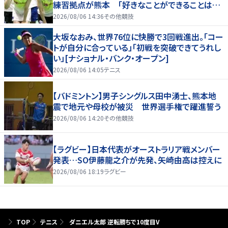
練習拠点が熊本 「好きなことができることは当
たり前じゃない」
2026/08/06 14:36
その他競技
大坂なおみ、世界76位に快勝で3回戦進出。「コー
トが自分に合っている」「初戦を突破できてうれし
い」[ナショナル・バンク・オープン]
2026/08/06 14:05
テニス
【バドミントン】男子シングルス田中湧士、熊本地
震で地元や母校が被災 世界選手権で躍進誓う
2026/08/06 14:20
その他競技
【ラグビー】日本代表がオーストラリア戦メンバー
発表…SO伊藤龍之介が先発、矢崎由高は控えに
2026/08/06 18:19
ラグビー
TOP
テニス
ダニエル太郎 逆転勝ちで10度目V