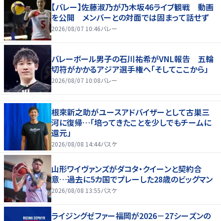
【バレー】佐藤淑乃が乃木坂46ライブ観戦 動画
を公開 メンバーとの対面では固まって話せず
2026/08/07 10:46
バレー
バレーボール男子の石川祐希がVNL報告 五輪
切符がかかるアジア選手権へ「そしてここから」
2026/08/07 10:08
バレー
根來新之助がユースアドバイザーとして古巣三
河に復帰…「培ってきたことを少しでもチームに
還元」
2026/08/08 14:44
バスケ
山形ワイヴァンズがダコタ・クイーンと契約合
意…過去に5カ国でプレーした28歳のビッグマン
2026/08/08 13:55
バスケ
ライジングゼファー福岡が2026－27シーズンの