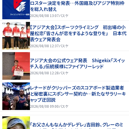
ロスター決定を発表…外国籍及びアジア特別枠
を総入れ替え
2026/08/08 13:07
バスケ
【アジア大会】スポーツクライミング 初出場の小
屋松恋「皆さんが恋をするような登りを」 日本代
表ウェア発表会
2026/08/08 12:37
バスケ
アジア大会の公式ウェア発表 Shigekix「スイッ
チ入る」伝統模様にファイアリーレッド
2026/08/08 12:28
バスケ
レナードがクリッパーズのスコアボード製造業者
と秘密裏にスポンサー契約か‬…新たなサラリーキ
ャップ迂回説
2026/08/08 09:00
バスケ
「お父さんもなんかデレデレ」吉田鈴、グレーのミ