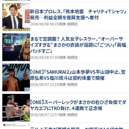
新日本プロレス、「熊本地震 チャリティＴシャツ」
発売…利益全額を復興支援へ寄付
2026/08/08 08:23
相撲・格闘技
まるで空調服？ 人気女子レスラー、“オーバーサ
イズすぎる”まさかの衣装が話題に「ごつい」「肩幅
パッドすご」
2026/08/08 07:00
相撲・格闘技
【ONE】「SAMURAI2」山本歩夢VS平山諒中止、笠
原弘希VS塩川琉斗は契約体重で開催
2026/08/07 23:18
相撲・格闘技
【ONE】スーパーレックがまさかの右ひざ負傷でダ
ヤカエフにTKO負け、４連敗で正念場
2026/08/07 22:57
相撲・格闘技