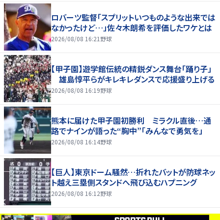
ロバーツ監督「スプリットいつものような出来では
なかったけど…」佐々木朗希を評価したワケとは
2026/08/08 16:21
野球
【甲子園】遊学館伝統の精鋭ダンス舞台「踊り子」
雄島惇平らがキレキレダンスで応援盛り上げる
2026/08/08 16:19
野球
熊本に届けた甲子園初勝利 ミラクル直後…通
路でナインが語った“胸中”「みんなで勇気を」
2026/08/08 16:14
野球
【巨人】東京ドーム騒然…折れたバットが防球ネッ
ト越え三塁側スタンドへ飛び込むハプニング
2026/08/08 16:12
野球