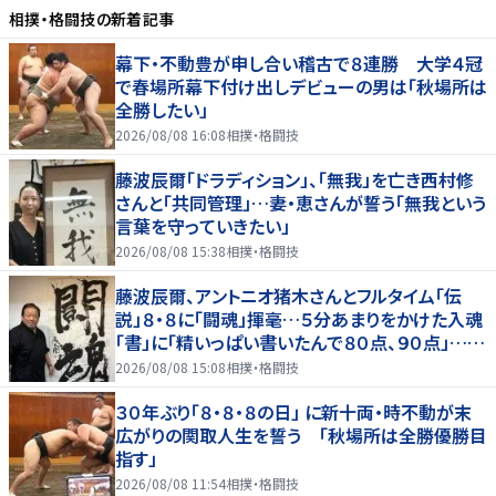
相撲・格闘技
の新着記事
幕下・不動豊が申し合い稽古で８連勝 大学４冠
で春場所幕下付け出しデビューの男は「秋場所は
全勝したい」
2026/08/08 16:08
相撲・格闘技
藤波辰爾「ドラディション」、「無我」を亡き西村修
さんと「共同管理」…妻・恵さんが誓う「無我という
言葉を守っていきたい」
2026/08/08 15:38
相撲・格闘技
藤波辰爾、アントニオ猪木さんとフルタイム「伝
説」８・８に「闘魂」揮毫…５分あまりをかけた入魂
「書」に「精いっぱい書いたんで８０点、９０点」…
「人間・藤波辰爾展」開催
2026/08/08 15:08
相撲・格闘技
３０年ぶり「８・８・８の日」 に新十両・時不動が末
広がりの関取人生を誓う 「秋場所は全勝優勝目
指す」
2026/08/08 11:54
相撲・格闘技