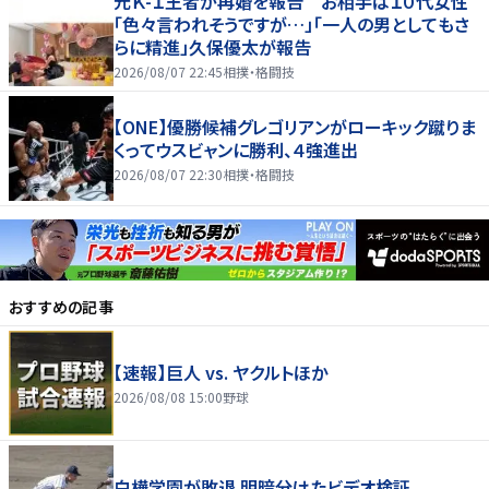
元Ｋ-１王者が再婚を報告 お相手は１０代女性
「色々言われそうですが…」「一人の男としてもさ
らに精進」久保優太が報告
2026/08/07 22:45
相撲・格闘技
【ONE】優勝候補グレゴリアンがローキック蹴りま
くってウスビャンに勝利、４強進出
2026/08/07 22:30
相撲・格闘技
おすすめの記事
【速報】巨人 vs. ヤクルトほか
2026/08/08 15:00
野球
白樺学園が敗退 明暗分けたビデオ検証