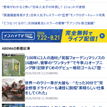
“意味がわかると怖い”日本人女子の仲良し？ 2ショットが波紋
「顔面偏差値高すぎ」日本人女子レスラーの“圧巻”モノクロポートレート写真
「どうなってるの？」元体操美女レスラーの衝撃“下アングル倒立動画”
ABEMA
の新着記事
「100年に1人の逸材」「和製フォーデン」マリノスの
16歳MF、衝撃の“ワンタッチ”で今季J1オープニ
ング弾！記録ずくめのデビュー戦初ゴールに「歴史
を作りよった」
2026/08/08 12:25
ABEMA
世界一のラリー車が大破も…“たった30分で”完
全修復 ドライバーも凄技に脱帽「素晴らしい仕事
をしてくれた」
2026/08/08 11:45
ABEMA