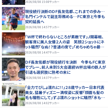
2026/08/08 15:08
サッカー
現役続行決断のＤＦ長友佑都、これまでの歩み…
名門インテルで副主将務める…ＦＣ東京と今季も
契約延長へ
2026/08/08 14:57
サッカー
「Ｗ杯で終わらないところが素敵です」Ｊ開幕戦、
観客席に美人女優２人の姿 笑顔２ショットにネ
ット騒然「なぬ！？普通の席で」「めちゃめちゃ最上
級に可愛すぎ」
2026/08/08 14:47
サッカー
ＤＦ長友佑都が現役続行を決断 今季もＦＣ東京
でプレー、前人未到５大会連続Ｗ杯出場の鉄人が
引退も選択肢に熟考の末に
2026/08/08 14:37
サッカー
「全力でびしょ濡れに！！」２８歳サッカー日本代表
美女、猛暑ディズニー満喫姿に反響「顔面も髪の
毛も犠牲にして」ずぶ濡れショットに騒然「水も滴
る」「女優さんかと」
2026/08/08 14:02
サッカー