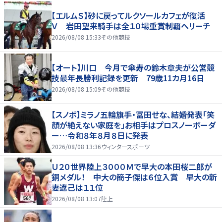
【エルムＳ】砂に戻ってルクソールカフェが復活
Ｖ 岩田望来騎手は全１０場重賞制覇へリーチ
2026/08/08 15:33
その他競技
【オート】川口 今月で傘寿の鈴木章夫が公営競
技最年長勝利記録を更新 79歳11カ月16日
2026/08/08 15:09
その他競技
【スノボ】ミラノ五輪旗手・冨田せな、結婚発表「笑
顔が絶えない家庭を」お相手はプロスノーボーダ
ー…令和８年８月８日に発表
2026/08/08 13:36
ウィンタースポーツ
Ｕ２０世界陸上３０００Ｍで早大の本田桜二郎が
銅メダル！ 中大の簡子傑は６位入賞 早大の新
妻遼己は１１位
2026/08/08 13:07
陸上