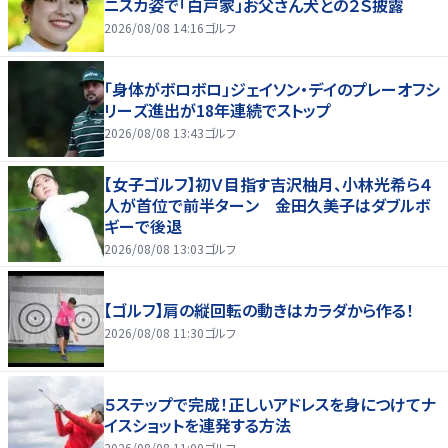
ニスカ姿で「白戸家」お父さん犬との２Ｓ披露
2026/08/08 14:16
ゴルフ
「身体がボロボロ」ジェイソン・デイのプレーオフシ
リーズ進出が18年連続でストップ
2026/08/08 13:43
ゴルフ
【女子ゴルフ】初Ｖ目指す吉沢柚月、小林光希ら４
人が首位で前半ターン 金田久美子はダブルボ
ギーで後退
2026/08/08 13:03
ゴルフ
【ゴルフ】肩の縦回転の動きはカラダから作る！
2026/08/08 11:30
ゴルフ
５ステップで完成！正しいアドレスを身につけてナ
イスショットを連発する方法
2026/08/08 11:00
ゴルフ