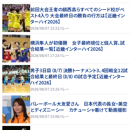
前回大会王者の鎮西高らすべてのシード校がベ
スト4入り 大会最終日の勝負の行方は【近畿イン
ターハイ2026】
2026/08/07 22:22
バレー
横浜隼人が初優勝 女子最終順位と個人賞、試
合結果一覧【近畿インターハイ2026】
2026/08/07 17:23
バレー
男子3日目（8/7）決勝トーナメント3、4回戦全12試
合結果と最終日（8/8）の試合予定【近畿インター
ハイ2026】
2026/08/07 15:25
バレー
バレーボール大友愛さん 日本代表の長女・美空
とディズニーシー カチューシャ着けて動画撮影
2026/08/07 15:08
バレー