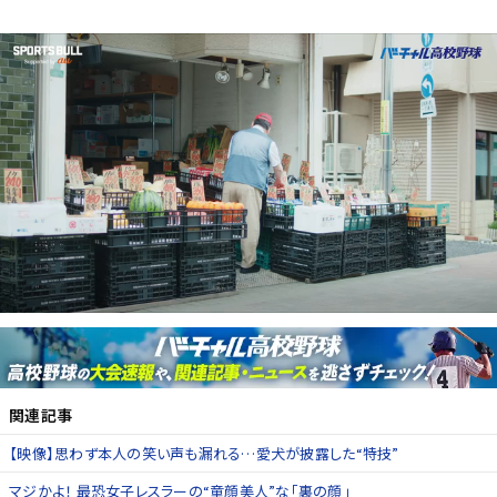
関連記事
【映像】思わず本人の笑い声も漏れる…愛犬が披露した“特技”
マジかよ！ 最恐女子レスラーの“童顔美人”な「裏の顔」