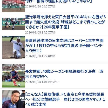
付け…納得の理由に好感「いいじゃない」
2026/06/26 00:00
野球
聖光学院を抑えた東日大昌平の148キロ右腕が5
回まで無失点の快投！球威はどこまで保つことが
できるか？【26年夏甲子園】
2026/08/08 14:50
野球
春夏連続出場の日本文理はスーパー1年生右腕
が浮上！投打の中心も安定【夏の甲子園・ベンチ
入り選手】
2026/08/08 15:24
野球
長友佑都、40歳シーズンも現役続行を決意 東
京と再契約へ
2026/08/08 15:19
サッカー
【こんな人】長友佑都、ＦＣ東京と今季も契約延長
へ…祖父は競輪選手 歴代２位の国際Ａマッチ１
４６試合出場