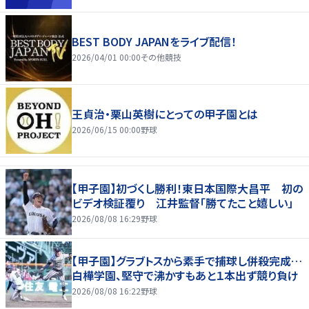
BEST BODY JAPANをライブ配信！
2026/04/01 00:00
その他競技
王貞治・栗山英樹にとっての甲子園とは
2026/06/15 00:00
野球
【甲子園】初づくし勝利！東日本国際大昌平 初の
ビデオ検証覆り 江井監督「勝てたこと嬉しい」
2026/08/08 16:29
野球
【甲子園】グラブトスから素手で捕球し併殺完成…
白樺学園、堅守で沸かすもあと１本出ず競り負け
2026/08/08 16:22
野球