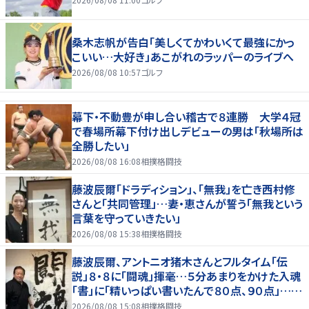
桑木志帆が告白「美しくてかわいくて最強にかっ
こいい…大好き」あこがれのラッパーのライブへ
2026/08/08 10:57
ゴルフ
幕下・不動豊が申し合い稽古で８連勝 大学４冠
で春場所幕下付け出しデビューの男は「秋場所は
全勝したい」
2026/08/08 16:08
相撲格闘技
藤波辰爾「ドラディション」、「無我」を亡き西村修
さんと「共同管理」…妻・恵さんが誓う「無我という
言葉を守っていきたい」
2026/08/08 15:38
相撲格闘技
藤波辰爾、アントニオ猪木さんとフルタイム「伝
説」８・８に「闘魂」揮毫…５分あまりをかけた入魂
「書」に「精いっぱい書いたんで８０点、９０点」…
「人間・藤波辰爾展」開催
2026/08/08 15:08
相撲格闘技