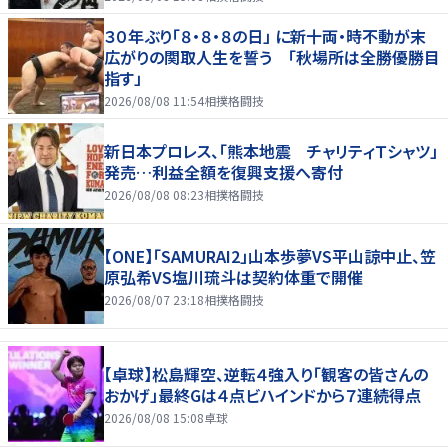
３０年ぶり「８・８・８の日」 に新十両・時不動が末
広がりの関取人生を誓う 「秋場所は全勝優勝目
指す」
2026/08/08 11:54
相撲格闘技
新日本プロレス、「熊本地震 チャリティＴシャツ」
発売…利益全額を復興支援へ寄付
2026/08/08 08:23
相撲格闘技
【ONE】「SAMURAI2」山本歩夢VS平山諒中止、笠
原弘希VS塩川琉斗は契約体重で開催
2026/08/07 23:18
相撲格闘技
【卓球】松島輝空、逆転４強入り「観客の皆さんの
おかげ」最終Gは４点ビハインドから７連続得点
2026/08/08 15:08
卓球