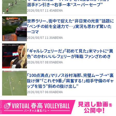
選手ドン引き→右手一本“スーパーセーブ”
2026/08/07 11:45
ABEMA
世界ラリー、街中で捉えた“非日常の光景”話題に
「ベンチの前を全速力で…」実況も思わず驚いた
一コマ
2026/08/07 11:30
ABEMA
「ギャルレフェリーだ」「初めて見た」米マットに“異
色”のかわいいレフェリーが降臨 ファンざわめき
2026/08/07 08:09
ABEMA
「100点満点」マリノス谷村海那、完璧ムーブ→“裏
抜け弾”「これぞ9番」「興奮する！」相手守備のギャ
ップを狙う”斜めの抜け出し”
2026/08/07 06:00
ABEMA