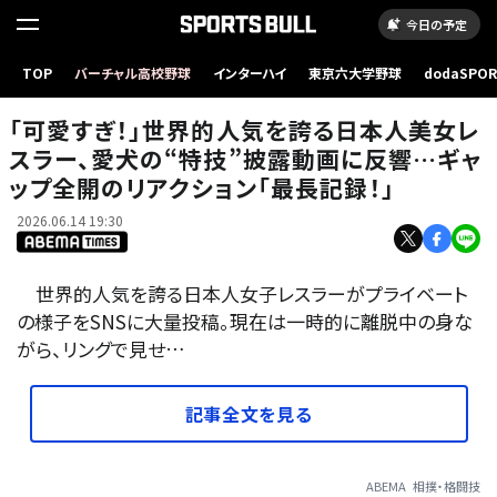
今日の予定
「可愛すぎ！」世界的人気を誇る日本人美女レスラー、愛犬の“特技”披露動画に反響…ギャッ
TOP
バーチャル高校野球
インターハイ
東京六大学野球
dodaSPO
プ全開のリアクション「最長記録！」
（新しいタブ
「可愛すぎ！」世界的人気を誇る日本人美女レ
スラー、愛犬の“特技”披露動画に反響…ギャ
ップ全開のリアクション「最長記録！」
2026.06.14 19:30
世界的人気を誇る日本人女子レスラーがプライベート
の様子をSNSに大量投稿。現在は一時的に離脱中の身な
がら、リングで見せ…
記事全文を見る
ABEMA
相撲・格闘技