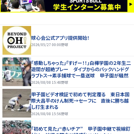
球心会公式アプリ提供開始！
2026/05/27 00:00
野球
「感動しちゃった」「すげー！！」白樺学園の２年生二
遊間が超絶プレー ダイブからのバックハンドグ
ラブトス→素手捕球で一塁送球 甲子園が騒然
2026/08/08 15:48
野球
甲子園ビデオ検証で初めて判定覆る 東日本国
際大昌平のけん制死→セーフに 直後に勝ち越
し打生まれる
2026/08/08 15:56
野球
「初めて見た」“赤いチア” 甲子園中継で視線釘