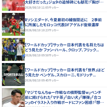
大好きだった｣ジョタの追悼碑にも献花！｢胸が熱
くなります…｣
2026/08/10 11:05
サッカー
Rソシエダード、今夏最初の補強間近に ２季前
に所属したモロッコ代表DFアゲルド復帰濃厚
2026/08/10 10:23
サッカー
【ワールドカップ】サッカー日本代表を名将たちは
どう見たか ファン・ハール、クロップ、フリック...
2026/08/10 09:50
サッカー
【ワールドカップ】サッカー日本代表を「世界」はど
う見たか ベンゲル、スカローニ、モドリッチ...
2026/08/10 09:45
サッカー
｢マジでなんちゅー作戦なの槙野監督w｣ベンチ
前に掲げられた｢マテ茶｣｢白い犬｣｢爆弾｣｢合コ
ン｣のイラスト入り作戦ボードにファン困惑！｢想像