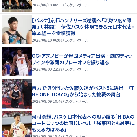
2026/08/10 08:11
バスケットボール
【バスケ】京都ハンナリーズ逆襲へ「琉球２度Ｖ師
弟」再共闘！ 伊佐バスケ体現できる元日本代表・
岸本隆一を電撃獲得
2026/08/10 06:00
バスケットボール
OG・アヌノビーが母国メディア出演…劇的ティッ
プインや激闘のプレーオフを振り返る
2026/08/09 22:38
バスケットボール
自力で切り開いた佐藤久遠がベスト5に選出…『T
HE ONE TOKYO』から始まった挑戦の舞台
2026/08/09 19:46
バスケットボール
河村勇輝、バスケ日本代表への思い語る「ＮＢＡの
コートに立つのは同じレベル」「強豪国とも対等に
戦える力はある」
2026/08/09 18:45
バスケットボール