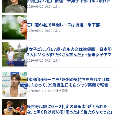
ト順位は32位に後退 米男子下部ゴルフ最終日
2026/08/10 10:04
ゴルフ
石川遼64位で年間レースは後退／米下部
2026/08/10 10:00
ゴルフ
【女子ゴルフ】１７歳・岩永杏奈は準優勝 日本勢
３人目Ｖならず「たくさん学んだ」…全米女子アマ
2026/08/10 09:54
ゴルフ
【柔道】阿部一二三「感謝の気持ちを忘れず目標
に向かって」29歳誕生日を白シャツ笑顔で報告
2026/08/10 11:12
相撲格闘技
辰吉寿以輝に０－２判定の豊永太我「とられた
な」と潔く負け認める「思ったより当たらなかった」