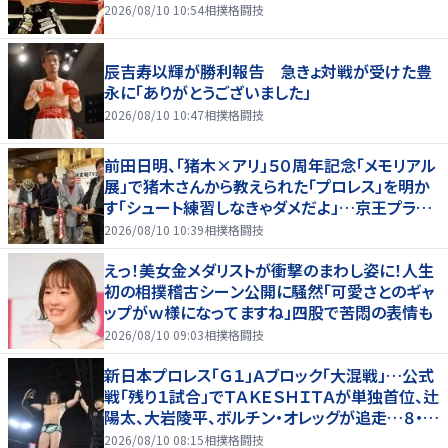
2026/08/10 10:54
相撲格闘技
辰吉寿以輝が勝利報告 急きょ対戦が受けた豊
永に「ありがとうございました」
2026/08/10 10:47
相撲格闘技
前田日明、「猪木×アリ」５０周年記念「メモリアル
展」で猪木さんから教えられた「プロレス」を明か
す「シュート練習しなきゃダメだよ」…京王プラザ
ホテルで３１日まで
2026/08/10 10:39
相撲格闘技
えっ！美女金メダリストが衝撃のまわし姿に！人生
初の相撲稽古シーン公開に騒然「可愛さとのギャ
ップがｗ様になってますね」四股で苦悶の表情も
2026/08/10 09:03
相撲格闘技
新日本プロレス「Ｇ１」Ａブロック「大混戦」…公式
戦「残り１試合」でＴＡＫＥＳＨＩＴＡが単独首位、辻
陽太、大岩陵平、ボルチン・オレッグが追走…８・９
群馬全成績
2026/08/10 08:15
相撲格闘技