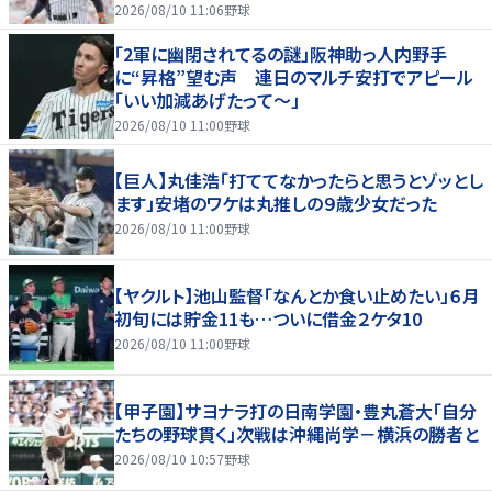
2026/08/10 11:06
野球
「2軍に幽閉されてるの謎」阪神助っ人内野手
に“昇格”望む声 連日のマルチ安打でアピール
「いい加減あげたって〜」
2026/08/10 11:00
野球
【巨人】丸佳浩「打ててなかったらと思うとゾッとし
ます」安堵のワケは丸推しの９歳少女だった
2026/08/10 11:00
野球
【ヤクルト】池山監督「なんとか食い止めたい」６月
初旬には貯金11も…ついに借金２ケタ10
2026/08/10 11:00
野球
【甲子園】サヨナラ打の日南学園・豊丸蒼大「自分
たちの野球貫く」次戦は沖縄尚学－横浜の勝者と
2026/08/10 10:57
野球