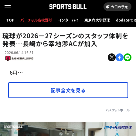
今日の予定
TOP
バーチャル高校野球
インターハイ
東京六大学野球
dodaSPO
今季はアシスタントコーチを務めていたマクヘンリー氏と穂坂氏［写真］＝B.LEAGUE
（新しいタブ
琉球が2026－27シーズンのスタッフ体制を
発表…長崎から幸地渉ACが加入
2026.06.14 16:31
6月…
記事全文を見る
バスケットボール