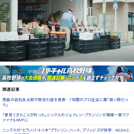
関連記事
徳島の岩松永太郎が現役引退を発表…7年間のプロ生活に幕「良い旅だっ
た」
「夢見てきたことが叶った」ニックスのジェイレン・ブランソンが満場一致でフ
ァイナルMVPに
ニックスの“ビラノバ・トリオ”ブランソン、ハート、ブリッジズが快挙…NCAAと