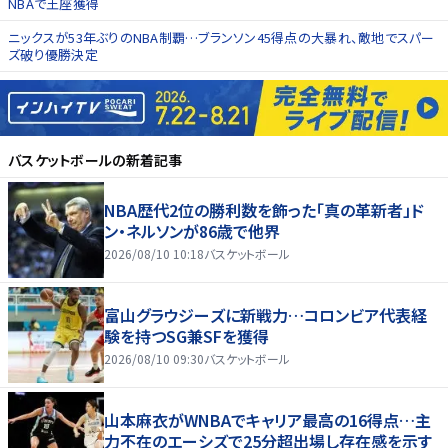
NBAで王座獲得
ニックスが53年ぶりのNBA制覇…ブランソン45得点の大暴れ、敵地でスパー
ズ破り優勝決定
バスケットボール
の新着記事
NBA歴代2位の勝利数を飾った「真の革新者」ド
ン・ネルソンが86歳で他界
2026/08/10 10:18
バスケットボール
富山グラウジーズに新戦力…コロンビア代表経
験を持つSG兼SFを獲得
2026/08/10 09:30
バスケットボール
山本麻衣がWNBAでキャリア最高の16得点…主
力不在のエーシズで25分超出場し存在感を示す