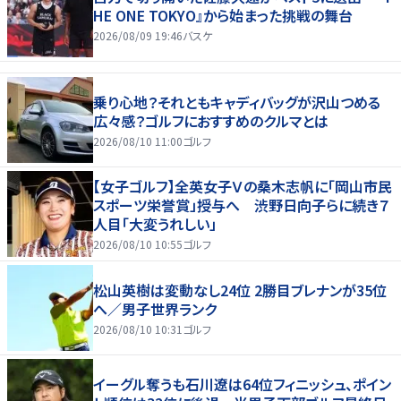
HE ONE TOKYO』から始まった挑戦の舞台
2026/08/09 19:46
バスケ
乗り心地？それともキャディバッグが沢山つめる
広々感？ゴルフにおすすめのクルマとは
2026/08/10 11:00
ゴルフ
【女子ゴルフ】全英女子Ｖの桑木志帆に「岡山市民
スポーツ栄誉賞」授与へ 渋野日向子らに続き７
人目「大変うれしい」
2026/08/10 10:55
ゴルフ
松山英樹は変動なし24位 2勝目ブレナンが35位
へ／男子世界ランク
2026/08/10 10:31
ゴルフ
イーグル奪うも石川遼は64位フィニッシュ、ポイン