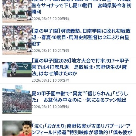
塾をサヨナラで下し夏10勝目 宮崎県勢令和初
勝利
2026/08/06 00:00
野球
【夏の甲子園】明徳義塾、日南学園に敗れ初戦敗
退…春夏40度目・馬淵史郎監督は２年ぶり白星
逃す
2026/08/10 10:21
野球
【夏の甲子園2026】地方大会で打率.917→甲子
園では４打席凡退 鳥取城北・宮野快生の「魔
法」はなぜ解けたのか
2026/08/10 10:00
野球
夏の甲子園中継で“異変”「信じられん」「どうし
た」 お盆休み中なのに…気になるファン続出
2026/08/10 10:00
野球
｢泣く｣｢おかえり｣南野拓実が古巣リバプール“ア
ンフィールド帰還”特別映像が感動的！｢僕も彼が