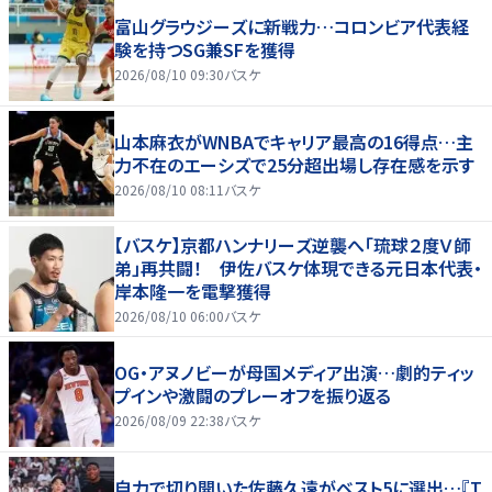
富山グラウジーズに新戦力…コロンビア代表経
験を持つSG兼SFを獲得
2026/08/10 09:30
バスケ
山本麻衣がWNBAでキャリア最高の16得点…主
力不在のエーシズで25分超出場し存在感を示す
2026/08/10 08:11
バスケ
【バスケ】京都ハンナリーズ逆襲へ「琉球２度Ｖ師
弟」再共闘！ 伊佐バスケ体現できる元日本代表・
岸本隆一を電撃獲得
2026/08/10 06:00
バスケ
OG・アヌノビーが母国メディア出演…劇的ティッ
プインや激闘のプレーオフを振り返る
2026/08/09 22:38
バスケ
自力で切り開いた佐藤久遠がベスト5に選出…『T