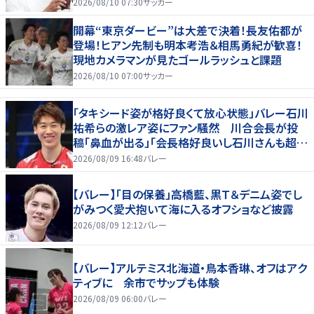
よりデカくて吹いた｣
2026/08/10 07:30
サッカー
開幕“東京ダービー”は大差で決着！長友佑都が
登場！ヒアン先制も明本考浩＆相馬勇紀が歓喜！
現地カメラマンが見たゴールラッシュと課題
2026/08/10 07:00
サッカー
「タキシード姿が格好良くて放心状態」バレー石川
祐希らの激レア姿にファン騒然 川合会長が投
稿「鼻血が出る」「会長格好良いし石川さんも超格
好いい」
2026/08/09 16:48
バレー
【バレー】「目の保養」高橋藍、黒Ｔ＆デニム姿でし
がみつく愛犬抱いて海に入るオフショなど披露
2026/08/09 12:12
バレー
【バレー】アルテミス北海道・鳥本香琳、オフはアク
ティブに 余市でサップも体験
2026/08/09 06:00
バレー