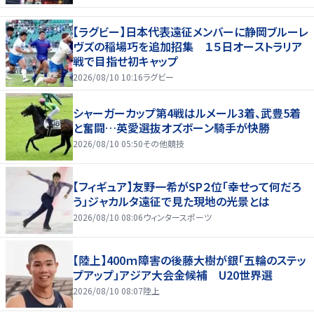
【ラグビー】日本代表遠征メンバーに静岡ブルーレ
ヴズの稲場巧を追加招集 １５日オーストラリア
戦で目指せ初キャップ
2026/08/10 10:16
ラグビー
シャーガーカップ第4戦はルメール3着、武豊5着
と奮闘…英愛選抜オズボーン騎手が快勝
2026/08/10 05:50
その他競技
【フィギュア】友野一希がSP２位「幸せって何だろ
う」ジャカルタ遠征で見た現地の光景とは
2026/08/10 08:06
ウィンタースポーツ
【陸上】400ｍ障害の後藤大樹が銀「五輪のステッ
プアップ」アジア大会金候補 U20世界選
2026/08/10 08:07
陸上