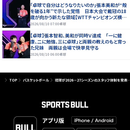
「卓球で自分はどうなりたいのか」張本美和が“殻
を破る1年”で示した覚悟 日本大会で戴冠の18
歳が向かう新たな領域【WTTチャンピオンズ横浜
2026】
2026/08/10 07:00
卓球
【卓球】張本智和、美和が同時Ｖ達成 「一に健
康、二に勉強、三に卓球」と両親の教えのもと育っ
た兄妹 両親は会場で快挙見守る
2026/08/10 06:00
卓球
TOP
バスケットボール
琉球が2026－27シーズンのスタッフ体制を発表
アプリ版