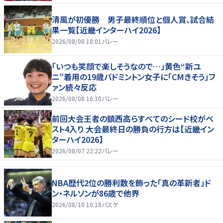
清風が初優勝 男子最終順位と個人賞、試合結
果一覧【近畿インターハイ2026】
2026/08/08 18:01
バレー
「いつも笑顔で楽しそうなので…」黄色“新ユ
ニ”着用の19歳バドミントン女子に「CMきそう」フ
ァン続々反応
2026/08/08 16:10
バレー
前回大会王者の鎮西高らすべてのシード校がベ
スト4入り 大会最終日の勝負の行方は【近畿イン
ターハイ2026】
2026/08/07 22:22
バレー
NBA歴代2位の勝利数を飾った「真の革新者」ド
ン・ネルソンが86歳で他界
2026/08/10 10:18
バスケ