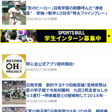
「影のヒーロー」日南学園の劇勝呼んだ“神走
塁” 悲鳴→歓声にX仰天「特大ファインプレー」
2026/08/10 10:56
野球
球心会公式アプリ提供開始！
2026/05/27 00:00
野球
日南学園 劇的サヨナラ初戦突破！宮崎県勢は
夏の甲子園で令和初勝利 九回２死走者なしか
ら３連打→明徳義塾との接戦制して２０１８年以
来の勝利
2026/08/10 10:24
野球
【夏の甲子園】日南学園が８年ぶり白星 明徳義