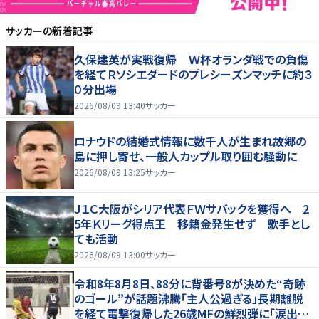
サッカー
の新着記事
久保建英が実戦復帰 Ｗ杯オランダ戦での負傷
を経てＲソシエダードのプレシーズンマッチに約３
０分出場
2026/08/09 13:40
サッカー
ロナウドの結婚式情報に数千人が生まれ故郷の
島に押し寄せ、一般人カップル取り囲む騒動に
2026/08/09 13:25
サッカー
Ｊ１Ｃ大阪がシリア代表ＦＷサバックを獲得へ 2
5年Ｋリーグ得点王 移籍金発生せず 歌手とし
ても活動
2026/08/09 13:00
サッカー
令和8年8月8日、88分に背番号8が決めた“奇跡
のゴール”が話題沸騰「主人公過ぎる」長期離脱
を経て電撃復帰した26歳MFの鮮烈弾に「涙出て