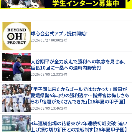
球心会公式アプリ提供開始！
2026/05/27 00:00
野球
大谷翔平が全力疾走で勝利への執念を見せる、
延長10回に一塁への適時内野安打
2026/08/09 12:33
野球
「甲子園に来たからゴールではなかった」 新田が
愛媛県勢5年ぶりの勝利逃す…指揮官は悔しさあ
らわ「宿題がたくさんできた」【26年夏の甲子園】
2026/08/09 13:46
野球
4年連続出場の花巻東が2年連続初戦突破！追い
上げ振り切り新田との接戦制す【26年夏甲子園】