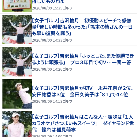
得したものとは
2026/08/09 15:35
ゴルフ
【女子ゴルフ】吉沢柚月 初優勝スピーチで感無
量「苦しい時間も多かった」「熊本の皆さんの一日
も早い復興を願う」
2026/08/09 14:33
ゴルフ
【女子ゴルフ】吉沢柚月「ホッとした。また優勝でき
るように頑張る」 プロ３年目で初Ｖ…一問一答
2026/08/09 14:26
ゴルフ
【女子ゴルフ】吉沢柚月が初Ｖ 永井花奈が２位、
安田祐香は３位 金田久美子は「８１」で４４位
2026/08/09 14:13
ゴルフ
【女子ゴルフ】吉沢柚月はこんな人…趣味は「１人
カラオケ」「さつまいもスイーツ」 ダイヤモンド世
代 憧れは稲見萌寧
2026/08/09 14:00
ゴルフ