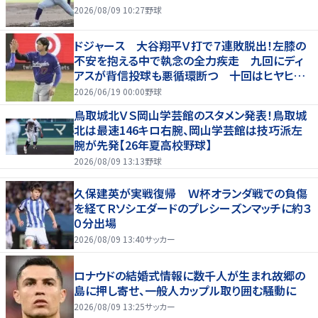
2026/08/09 10:27
野球
ドジャース 大谷翔平Ｖ打で７連敗脱出！左膝の
不安を抱える中で執念の全力疾走 九回にディ
アスが背信投球も悪循環断つ 十回はヒヤヒヤ
もリード守る
2026/06/19 00:00
野球
鳥取城北ＶＳ岡山学芸館のスタメン発表！鳥取城
北は最速146キロ右腕、岡山学芸館は技巧派左
腕が先発【26年夏高校野球】
2026/08/09 13:13
野球
久保建英が実戦復帰 Ｗ杯オランダ戦での負傷
を経てＲソシエダードのプレシーズンマッチに約３
０分出場
2026/08/09 13:40
サッカー
ロナウドの結婚式情報に数千人が生まれ故郷の
島に押し寄せ、一般人カップル取り囲む騒動に
2026/08/09 13:25
サッカー