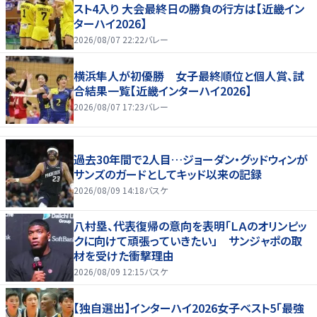
スト4入り 大会最終日の勝負の行方は【近畿イン
ターハイ2026】
2026/08/07 22:22
バレー
横浜隼人が初優勝 女子最終順位と個人賞、試
合結果一覧【近畿インターハイ2026】
2026/08/07 17:23
バレー
過去30年間で2人目…ジョーダン・グッドウィンが
サンズのガードとしてキッド以来の記録
2026/08/09 14:18
バスケ
八村塁、代表復帰の意向を表明「ＬＡのオリンピッ
クに向けて頑張っていきたい」 サンジャポの取
材を受けた衝撃理由
2026/08/09 12:15
バスケ
【独自選出】インターハイ2026女子ベスト5「最強