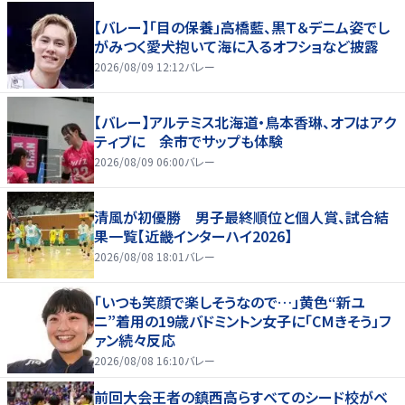
【バレー】「目の保養」高橋藍、黒Ｔ＆デニム姿でし
がみつく愛犬抱いて海に入るオフショなど披露
2026/08/09 12:12
バレー
【バレー】アルテミス北海道・鳥本香琳、オフはアク
ティブに 余市でサップも体験
2026/08/09 06:00
バレー
清風が初優勝 男子最終順位と個人賞、試合結
果一覧【近畿インターハイ2026】
2026/08/08 18:01
バレー
「いつも笑顔で楽しそうなので…」黄色“新ユ
ニ”着用の19歳バドミントン女子に「CMきそう」フ
ァン続々反応
2026/08/08 16:10
バレー
前回大会王者の鎮西高らすべてのシード校がベ