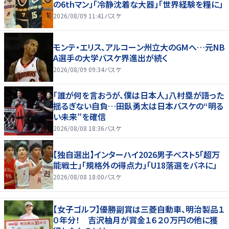
の6thマン」「冷静沈着な大器」「世界経験を糧に」
2026/08/09 11:41
バスケ
モンテ・エリス、アルコーン州立大のGMへ…元NB
A選手の大学バスケ界進出が続く
2026/08/09 09:34
バスケ
「誰が何を言おうが、僕は日本人」八村塁が語った
揺るぎない自負…田臥勇太は日本バスケの“明る
い未来”を確信
2026/08/08 18:36
バスケ
【独自選出】インターハイ2026男子ベスト5「超万
能戦士」「規格外の得点力」「U18落選をバネに」
2026/08/08 18:00
バスケ
【女子ゴルフ】優勝副賞は三菱自動車、明治製品１
０年分！ 吉沢柚月が賞金１６２０万円の他に獲