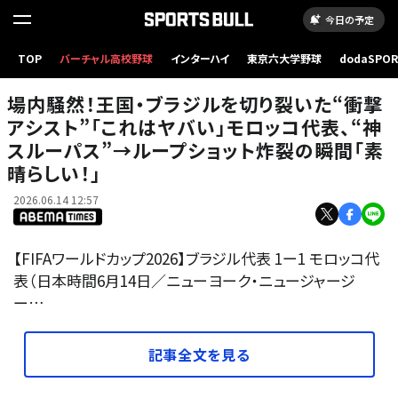
今日の予定
場内騒然！王国・ブラジルを切り裂いた“衝撃アシスト”「これはヤバい」モロッコ代表、“神スル
TOP
バーチャル高校野球
インターハイ
東京六大学野球
dodaSPO
ーパス”→ループショット炸裂の瞬間「素晴らしい！」
（新しいタブ
場内騒然！王国・ブラジルを切り裂いた“衝撃
アシスト”「これはヤバい」モロッコ代表、“神
スルーパス”→ループショット炸裂の瞬間「素
晴らしい！」
2026.06.14 12:57
【FIFAワールドカップ2026】ブラジル代表 1ー1 モロッコ代
表（日本時間6月14日／ニューヨーク・ニュージャージ
ー…
記事全文を見る