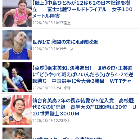
【陸上】中島ひとみが１２秒６２の日本記録を樹
立 富士北麓ワールドトライアル 女子１００
メートル障害
2026/08/09 10:27
陸上
世界1位 激闘の末に4回戦敗退
2026/08/09 10:39
テニス
【卓球】張本美和、決勝進出！ 世界６位・王芸迪
に「どうやって戦えばいいんだろう」から４-２で逆
転勝ち 中国選手に今大会２勝目…ＷＴＴチャン
ピオンズ横浜
2026/08/09 12:41
卓球
仙台育英高２年の長森結愛が５位入賞 高校歴
代６位の好記録 青学大の芦田和佳は２０位 Ｕ
２０世界陸上３０００Ｍ
2026/08/09 12:28
陸上