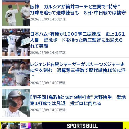
阪神 ガルシアが筒井コーチと左翼で“特守”
打球を追って送球練習も ８日・中日戦では拙守
2026/08/09 14:53
野球
日本ハム・有原が１０００奪三振達成 史上１６１
人目 記念ボードを持った新庄監督に出迎えら
れて笑顔
2026/08/09 14:41
野球
レジェンド右腕シャーザーがまた一つメジャー史
に名を刻む 通算奪三振数で歴代単独10位に浮
上
2026/08/09 14:37
野球
【甲子園】鳥取城北の“９割打者”宮野快生 聖地
第１打席では凡退 投ゴロに倒れる
2026/08/09 14:37
野球