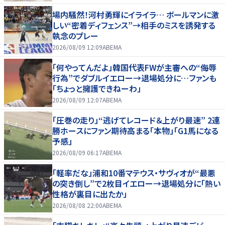
場内騒然！河村勇輝にイライラ… ボールマンに激
しい“密着ディフェンス”→相手のミスを誘発する
執念のプレー
2026/08/09 12:09
ABEMA
「何やってんだよ」韓国代表FWが主審への“侮辱
行為”でダブルイエロー→退場処分に…ファンも
「ちょっと擁護できねーわ」
2026/08/09 12:07
ABEMA
「圧巻の走り」“逃げてレコード＆上がり最速” 2連
勝ホースにファン期待高まる「本物」「G1馬になる
予感」
2026/08/09 06:17
ABEMA
「軽率だな」浦和10番マテウス・サヴィオが“最悪
の突き倒し”で2枚目イエロー→退場処分に「熱い
性格が裏目に出たか」
2026/08/08 22:00
ABEMA