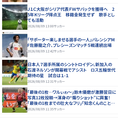
Ｊ１Ｃ大阪がシリア代表ＦＷサバックを獲得へ 2
5年Ｋリーグ得点王 移籍金発生せず 歌手とし
ても活動
2026/08/09 13:00
サッカー
「サポーター楽しませる選手の一人」バレンシアM
F佐藤龍之介、プレシーズンマッチ５戦連続出場
2026/08/09 12:42
サッカー
日本人７選手所属のシントトロイデン、新加入の
石渡ネルソンが開幕戦でアシスト ロス五輪世代
期待の星 試合は１-１
2026/08/09 12:31
サッカー
｢最後の1枚…ワルぃゎ〜｣鈴木優磨が激勝翌日に
写真12枚投稿→渾身の“煽りショット”に興奮！
｢最後の1枚までの壮大なフリ｣｢知念くんのことど
んだけ好きなんよｗ｣
2026/08/09 11:35
サッカー