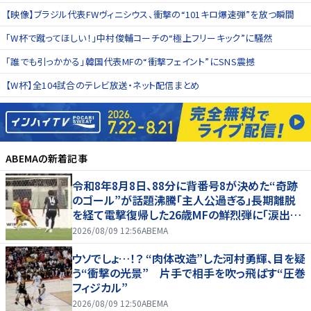
【映像】ブラジル代表FWヴィニシウス、衝撃の“101キロ爆速弾”を放つ瞬間
「W杯で蹴ってほしい！」中村俊輔コーチの“極上フリーキック”に騒然
「誰でも引っかかる」韓国代表MFの“衝撃フェイント”にSNS震撼
【W杯】全104試合のテレビ放送・ネット配信まとめ
ABEMA
の新着記事
令和8年8月8日、88分に背番号8が決めた“奇跡
のゴール”が話題沸騰「主人公過ぎる」長期離脱
を経て電撃復帰した26歳MFの鮮烈弾に「涙出て
きた」
2026/08/09 12:56
ABEMA
ウソでしょ…！？ “肉体改造”した河村勇輝、目を疑
う“衝撃の光景” 片手で相手を吹っ飛ばす“圧巻
フィジカル”
2026/08/09 12:50
ABEMA