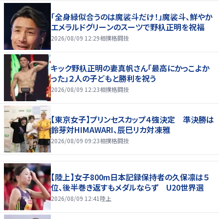
「全身緑似合うのは魔裟斗だけ！」魔裟斗、鮮やか
エメラルドグリーンのスーツで野杁正明を祝福
2026/08/09 12:29
相撲格闘技
キック野杁正明の妻真帆さん「最高にかっこよか
った」２人の子どもと勝利を祝う
2026/08/09 12:23
相撲格闘技
【東京女子】プリンセスカップ４強決定 準決勝は
鈴芽対HIMAWARI、辰巳リカ対凍雅
2026/08/09 09:23
相撲格闘技
【陸上】女子800m日本記録保持者の久保凛は５
位、後半巻き返すもメダルならず U20世界選
2026/08/09 12:41
陸上