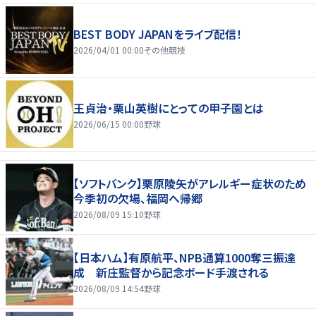
BEST BODY JAPANをライブ配信！
2026/04/01 00:00
その他競技
王貞治・栗山英樹にとっての甲子園とは
2026/06/15 00:00
野球
【ソフトバンク】栗原陵矢がアレルギー症状のため
今季初の欠場、福岡へ帰郷
2026/08/09 15:10
野球
【日本ハム】有原航平、NPB通算1000奪三振達
成 新庄監督から記念ボード手渡される
2026/08/09 14:54
野球