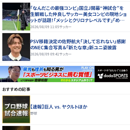
｢なんだこの最強コンビ｣国立J開幕“神試合”を
生観戦した仲良しサッカー美女コンビの現地ショ
ットが話題！｢メッシとクリロナレベルです｣｢めちゃ
くちゃ可愛い｣
2026/08/09 11:05
サッカー
PSV移籍決定の佐野航大「決して忘れない」感謝
のNEC集合写真＆「新たな章」新ユニ姿披露
2026/08/09 09:41
サッカー
おすすめの記事
【速報】巨人 vs. ヤクルトほか
野球