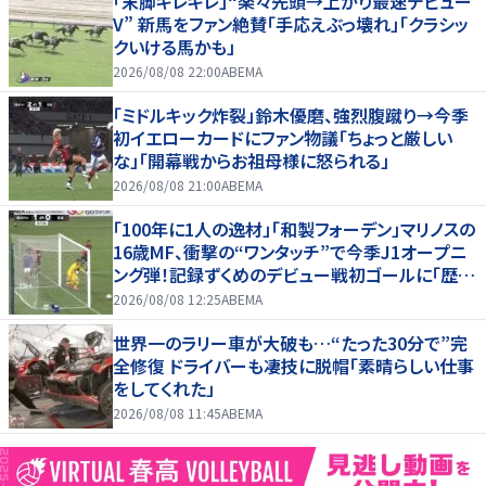
「末脚キレキレ」“楽々先頭→上がり最速デビュー
V” 新馬をファン絶賛「手応えぶっ壊れ」「クラシッ
クいける馬かも」
2026/08/08 22:00
ABEMA
「ミドルキック炸裂」鈴木優磨、強烈腹蹴り→今季
初イエローカードにファン物議「ちょっと厳しい
な」「開幕戦からお祖母様に怒られる」
2026/08/08 21:00
ABEMA
「100年に1人の逸材」「和製フォーデン」マリノスの
16歳MF、衝撃の“ワンタッチ”で今季J1オープニ
ング弾！記録ずくめのデビュー戦初ゴールに「歴史
を作りよった」
2026/08/08 12:25
ABEMA
世界一のラリー車が大破も…“たった30分で”完
全修復 ドライバーも凄技に脱帽「素晴らしい仕事
をしてくれた」
2026/08/08 11:45
ABEMA