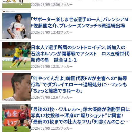
きた」
2026/08/09 12:56
サッカー
「サポーター楽しませる選手の一人」バレンシアM
F佐藤龍之介、プレシーズンマッチ５戦連続出場
2026/08/09 12:42
サッカー
日本人７選手所属のシントトロイデン、新加入の
石渡ネルソンが開幕戦でアシスト ロス五輪世代
期待の星 試合は１-１
2026/08/09 12:31
サッカー
「何やってんだよ」韓国代表FWが主審への“侮辱
行為”でダブルイエロー→退場処分に…ファンも
「ちょっと擁護できねーわ」
2026/08/09 12:07
サッカー
｢最後の1枚…ワルぃゎ〜｣鈴木優磨が激勝翌日に
写真12枚投稿→渾身の“煽りショット”に興奮！
｢最後の1枚までの壮大なフリ｣｢知念くんのことど
んだけ好きなんよｗ｣
2026/08/09 11:35
サッカー