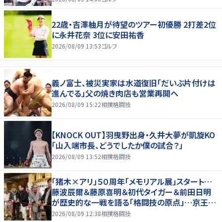
22歳・吉澤柚月が待望のツアー初優勝 2打差2位
に永井花奈 3位に安田祐香
2026/08/09 13:53
ゴルフ
義ノ富士、被災実家は水道復旧「だいぶ片付けは
進んでる」父の焼き肉店も営業再開へ
2026/08/09 15:22
相撲格闘技
【KNOCK OUT】羽曳野出身・久井大夢が凱旋KO
「山入端市長、どうでしたか僕の試合？」
2026/08/09 13:52
相撲格闘技
「猪木×アリ」５０周年「メモリアル展」スタート…
藤波辰爾＆藤原喜明＆初代タイガー＆前田日明
が歴史的な一戦を語る「格闘技の原点」…京王プ
ラザホテルで３１日まで
2026/08/09 12:38
相撲格闘技