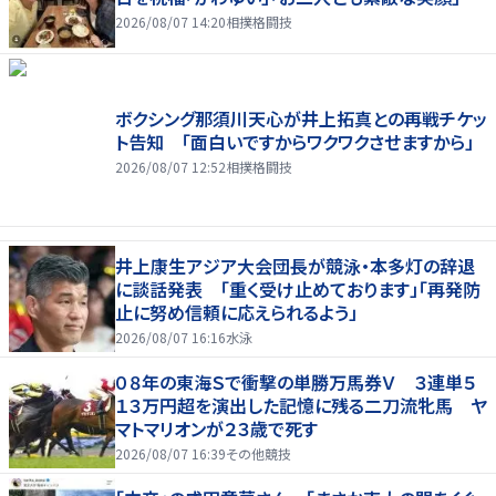
2026/08/07 14:20
相撲格闘技
ボクシング那須川天心が井上拓真との再戦チケッ
ト告知 「面白いですからワクワクさせますから」
2026/08/07 12:52
相撲格闘技
井上康生アジア大会団長が競泳・本多灯の辞退
に談話発表 「重く受け止めております」「再発防
止に努め信頼に応えられるよう」
2026/08/07 16:16
水泳
０８年の東海Ｓで衝撃の単勝万馬券Ｖ ３連単５
１３万円超を演出した記憶に残る二刀流牝馬 ヤ
マトマリオンが２３歳で死す
2026/08/07 16:39
その他競技