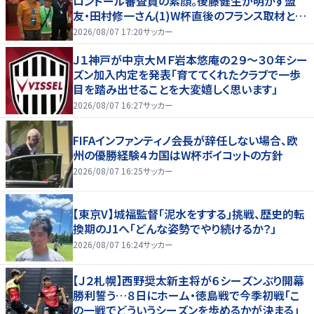
ロンドール審査員の素顔。後藤健生が明かす盟
友・田村修一さん(1)W杯直後のフランス取材とオ
マール海老事件
2026/08/07 17:20
サッカー
Ｊ１神戸が中京大ＭＦ岩本悠庵の２９～３０年シー
ズン加入内定を発表「育ててくれたクラブで一歩
目を踏み出せることを大変嬉しく思います」
2026/08/07 16:27
サッカー
FIFAインファンティノ会長が辞任しない場合、欧
州の優勝経験４カ国はW杯ボイコットの方針
2026/08/07 16:25
サッカー
【東京V】城福監督「泥水をすする」挑戦、歴史的転
換期のJ1へ「どんな姿勢でやり続けるか？」
2026/08/07 16:24
サッカー
【Ｊ２札幌】西野奨太新主将が６シーズンぶり開幕
勝利誓う…８日にホーム・徳島戦で今季初戦「こ
の一戦でどういうシーズンを歩めるかが決まる」