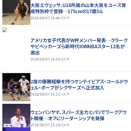
大阪エヴェッサ、U18所属の山本大扇をユース育
成特別枠で登録…175cmの17歳SG
2026/08/07 16:46
バスケ
アメリカ女子代表がW杯メンバー発表…クラーク
やビベッカーズら新時代のWNBAスター12名が
選出
2026/08/07 16:19
バスケ
2度の優勝経験を持つケンテイビアス・コールドウ
ェル・ポープがシクサーズへ正式加入
2026/08/07 15:32
バスケ
ウェンバンヤマ、スパーズ主力とパリでワークアウ
ト開催…オフにリーダーシップを発揮
2026/08/07 15:24
バスケ