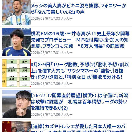
メッシの美人妻がビキニ姿を披露、フォロワーか
ら「なんて美しいんだ」の声
2026/08/07 17:33
サッカー
横浜ＦＭの１６歳・三井寺真がＪ１史上最年少開幕
先発でプロデビュー ＭＦ松村晃助、新加入の知
念慶、ブランコも先発 “６万人開幕”の鹿島戦
2026/08/07 17:31
サッカー
8月8・9日｢Jリーグ勝敗｣予想(2)｢勝利予想7割以
上｣を覆す大穴も！サウジマネーの｢監督引き抜
き｣ドタバタ劇と、｢特別な日｣が勝敗を分ける！
2026/08/07 17:30
サッカー
【26-27 J2開幕直前展望】横浜FCは守備に、新潟
は攻撃に課題が 札幌は百年構想リーグの勢い
を維持できるか(2)
2026/08/07 17:30
サッカー
【追悼】カズやトルシエが愛した日本人唯一のバ