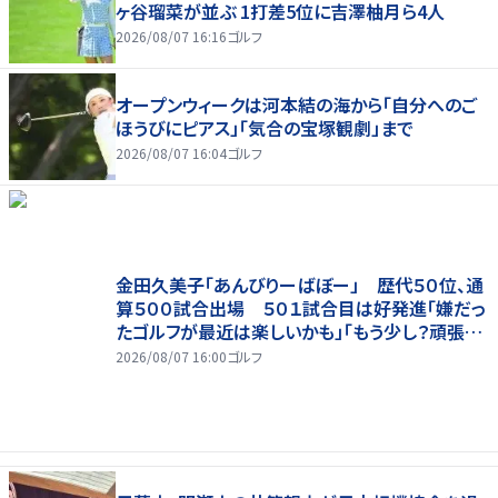
ヶ谷瑠菜が並ぶ 1打差5位に吉澤柚月ら4人
2026/08/07 16:16
ゴルフ
オープンウィークは河本結の海から「自分へのご
ほうびにピアス」「気合の宝塚観劇」まで
2026/08/07 16:04
ゴルフ
金田久美子「あんびりーばぼー」 歴代５０位、通
算５００試合出場 ５０１試合目は好発進「嫌だっ
たゴルフが最近は楽しいかも」「もう少し？頑張り
たいな」
2026/08/07 16:00
ゴルフ