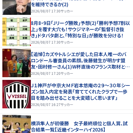
を維持できるか(2)
2026/08/07 17:30
サッカー
8月8・9日｢Jリーグ勝敗｣予想(2)｢勝利予想7割以
上｣を覆す大穴も！サウジマネーの｢監督引き抜
き｣ドタバタ劇と、｢特別な日｣が勝敗を分ける！
2026/08/07 17:30
サッカー
【追悼】カズやトルシエが愛した日本人唯一のバ
ロンドール審査員の素顔。後藤健生が明かす盟
友・田村修一さん(1)W杯直後のフランス取材とオ
マール海老事件
2026/08/07 17:20
サッカー
Ｊ１神戸が中京大ＭＦ岩本悠庵の２９～３０年シー
ズン加入内定を発表「育ててくれたクラブで一歩
目を踏み出せることを大変嬉しく思います」
2026/08/07 16:27
サッカー
横浜隼人が初優勝 女子最終順位と個人賞、試
合結果一覧【近畿インターハイ2026】