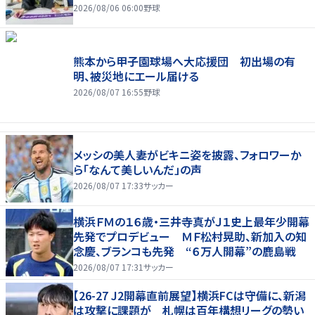
2026/08/06 06:00
野球
熊本から甲子園球場へ大応援団 初出場の有
明、被災地にエール届ける
2026/08/07 16:55
野球
メッシの美人妻がビキニ姿を披露、フォロワーか
ら「なんて美しいんだ」の声
2026/08/07 17:33
サッカー
横浜ＦＭの１６歳・三井寺真がＪ１史上最年少開幕
先発でプロデビュー ＭＦ松村晃助、新加入の知
念慶、ブランコも先発 “６万人開幕”の鹿島戦
2026/08/07 17:31
サッカー
【26-27 J2開幕直前展望】横浜FCは守備に、新潟
は攻撃に課題が 札幌は百年構想リーグの勢い