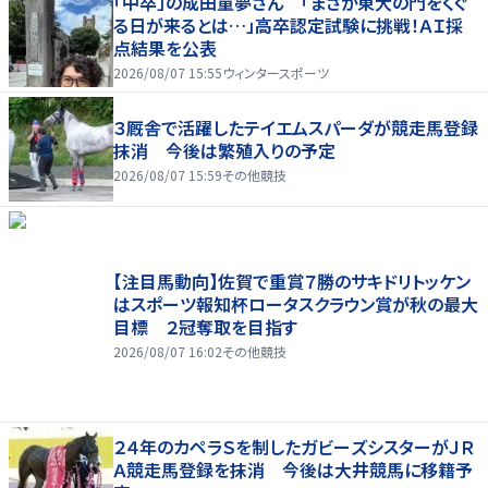
「中卒」の成田童夢さん 「まさか東大の門をくぐ
る日が来るとは…」高卒認定試験に挑戦！ＡＩ採
点結果を公表
2026/08/07 15:55
ウィンタースポーツ
３厩舎で活躍したテイエムスパーダが競走馬登録
抹消 今後は繁殖入りの予定
2026/08/07 15:59
その他競技
【注目馬動向】佐賀で重賞７勝のサキドリトッケン
はスポーツ報知杯ロータスクラウン賞が秋の最大
目標 ２冠奪取を目指す
2026/08/07 16:02
その他競技
２４年のカペラＳを制したガビーズシスターがＪＲ
Ａ競走馬登録を抹消 今後は大井競馬に移籍予