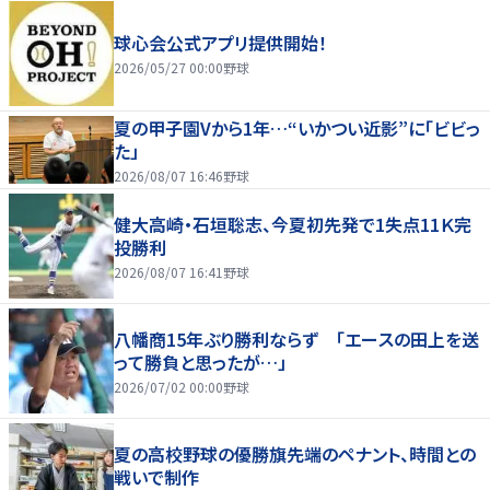
球心会公式アプリ提供開始！
2026/05/27 00:00
野球
夏の甲子園Vから1年…“いかつい近影”に「ビビっ
た」
2026/08/07 16:46
野球
健大高崎・石垣聡志、今夏初先発で1失点11Ｋ完
投勝利
2026/08/07 16:41
野球
八幡商15年ぶり勝利ならず 「エースの田上を送
って勝負と思ったが…」
2026/07/02 00:00
野球
夏の高校野球の優勝旗先端のペナント、時間との
戦いで制作