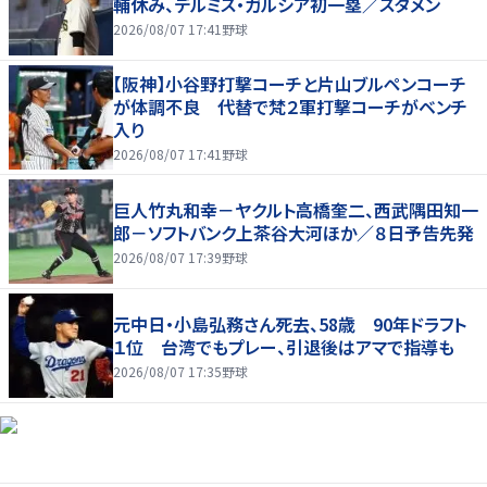
輔休み、デルミス・ガルシア初一塁／スタメン
2026/08/07 17:41
野球
【阪神】小谷野打撃コーチと片山ブルペンコーチ
が体調不良 代替で梵２軍打撃コーチがベンチ
入り
2026/08/07 17:41
野球
巨人竹丸和幸－ヤクルト高橋奎二、西武隅田知一
郎－ソフトバンク上茶谷大河ほか／８日予告先発
2026/08/07 17:39
野球
元中日・小島弘務さん死去、58歳 90年ドラフト
１位 台湾でもプレー、引退後はアマで指導も
2026/08/07 17:35
野球