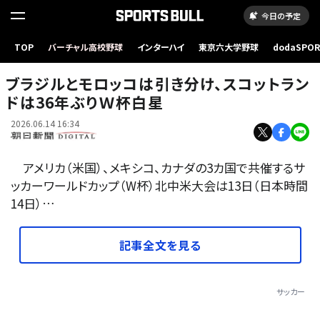
今日の予定
13日、サッカーワールドカップのグループリーグC組、ブラジル-モロッコ戦で、ループシュートを
TOP
バーチャル高校野球
インターハイ
東京六大学野球
dodaSPO
放つモロッコMFサイバリ（左）=米ニュージャージー州、ロイター
（新しいタブ
ブラジルとモロッコは引き分け、スコットラン
ドは36年ぶりＷ杯白星
2026.06.14 16:34
アメリカ（米国）、メキシコ、カナダの3カ国で共催するサ
ッカーワールドカップ（W杯）北中米大会は13日（日本時間
14日）…
記事全文を見る
サッカー