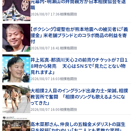
元幕内・明瀬山の井筒親方が日本相撲協会を退
職
2026/08/07 17:36
相撲格闘技
【ボクシング】堤聖也が熊本地震への被災者に「義
援金」 米老舗ブランドとのコラボ商品の利益を寄
付
2026/08/07 16:41
相撲格闘技
井上拓真-那須川天心２の前売りチケットが７日１
８時から発売 天心はＳＮＳで「見たことない物
見れますよ」
2026/08/07 16:03
相撲格闘技
大相撲２人目のイングランド出身力士・栄誠、相撲
教習所で奮闘 「相撲のソングも歌えるようにな
ってきた」
2026/08/07 16:00
相撲格闘技
高木菜那さん、仲良しの五輪金メダリストの誕生
日を祝福「かわゆい」「お二人とも素敵な笑顔」