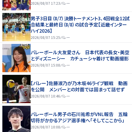
2026/08/07 17:23
バレー
男子3日目（8/7）決勝トーナメント3、4回戦全12試
合結果と最終日（8/8）の試合予定【近畿インター
ハイ2026】
2026/08/07 15:25
バレー
バレーボール大友愛さん 日本代表の長女・美空
とディズニーシー カチューシャ着けて動画撮影
2026/08/07 15:08
バレー
【バレー】佐藤淑乃が乃木坂46ライブ観戦 動画
を公開 メンバーとの対面では固まって話せず
2026/08/07 10:46
バレー
バレーボール男子の石川祐希がVNL報告 五輪
切符がかかるアジア選手権へ「そしてここから」
2026/08/07 10:08
バレー