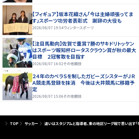
【フィギュア】坂本花織さん「今は主婦頑張ってま
す」スポーツ功労者表彰式 謝辞の大役も
2026/08/07 19:54
ウィンタースポーツ
【注目馬動向】佐賀で重賞７勝のサキドリトッケン
はスポーツ報知杯ロータスクラウン賞が秋の最大
目標 ２冠奪取を目指す
2026/08/07 16:02
その他競技
２４年のカペラＳを制したガビーズシスターがＪＲ
Ａ競走馬登録を抹消 今後は大井競馬に移籍予
定
2026/08/07 15:06
その他競技
TOP
サッカー
違いはスタジアムと指導者、東の地区リーグ戦で思い出す｢冬の