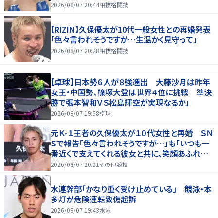
2026/08/07 20:44
相撲格闘技
【RIZIN】久保優太が10代一般女性との再婚発表
「色々言われそうですが…生温かく見守って」
2026/08/07 20:28
相撲格闘技
【卓球】日本勢６人が８強進出 大藤沙月は昨年
女王・中国勢、篠塚大登は世界４位に挑戦 準決
勝で張本智和ＶＳ松島輝空が実現なるか」
2026/08/07 19:58
卓球
元Ｋ-１王者の久保優太が１０代女性と再婚 ＳＮ
Ｓで報告「色々言われそうですが…」も「いつも一
番近くで支えてくれる彼女と共に、笑顔あふれる
家庭を築いていきたい」
2026/08/07 20:01
その他競技
水連幹部「かなり重く受け止めている」 競泳・本
多灯が危険運転致傷起訴
2026/08/07 19:43
水泳