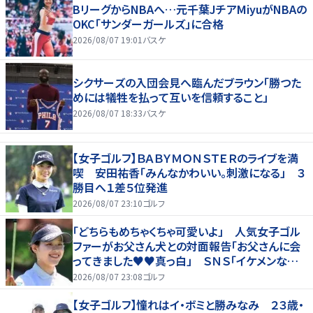
BリーグからNBAへ…元千葉JチアMiyuがNBAの
OKC「サンダーガールズ」に合格
2026/08/07 19:01
バスケ
シクサーズの入団会見へ臨んだブラウン「勝つた
めには犠牲を払って互いを信頼すること」
2026/08/07 18:33
バスケ
【女子ゴルフ】ＢＡＢＹＭＯＮＳＴＥＲのライブを満
喫 安田祐香「みんなかわいい。刺激になる」 ３
勝目へ１差５位発進
2026/08/07 23:10
ゴルフ
「どちらもめちゃくちゃ可愛いよ」 人気女子ゴル
ファーがお父さん犬との対面報告「お父さんに会
ってきました♥♥真っ白」 ＳＮＳ「イケメンなお
父さん」「白戸家入りするんですか？」
2026/08/07 23:08
ゴルフ
【女子ゴルフ】憧れはイ・ボミと勝みなみ ２３歳・