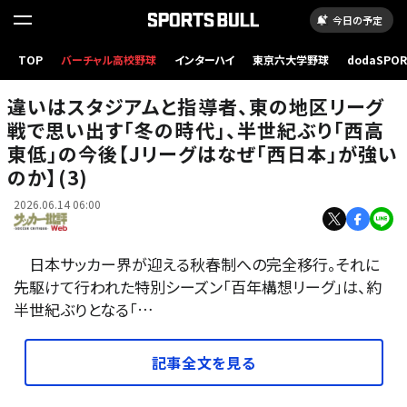
今日の予定
サッカー専用スタジアムが整備された西日本のチーム。ドイツ系の指導者の下、スピードある
TOP
バーチャル高校野球
インターハイ
東京六大学野球
dodaSPO
アグレッシブなサッカーを展開しているケースが多い。撮影／原壮史（Sony α1使用）
（新しいタブ
違いはスタジアムと指導者、東の地区リーグ
戦で思い出す｢冬の時代｣、半世紀ぶり｢西高
東低｣の今後【Jリーグはなぜ｢西日本｣が強い
のか】(3)
2026.06.14 06:00
日本サッカー界が迎える秋春制への完全移行。それに
先駆けて行われた特別シーズン「百年構想リーグ」は、約
半世紀ぶりとなる「…
記事全文を見る