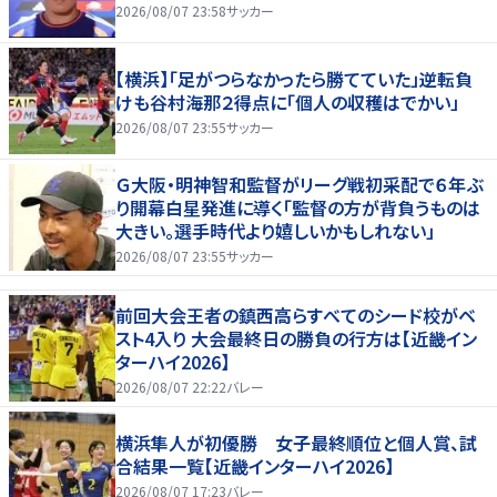
2026/08/07 23:58
サッカー
【横浜】「足がつらなかったら勝てていた」逆転負
けも谷村海那２得点に「個人の収穫はでかい」
2026/08/07 23:55
サッカー
Ｇ大阪・明神智和監督がリーグ戦初采配で６年ぶ
り開幕白星発進に導く「監督の方が背負うものは
大きい。選手時代より嬉しいかもしれない」
2026/08/07 23:55
サッカー
前回大会王者の鎮西高らすべてのシード校がベ
スト4入り 大会最終日の勝負の行方は【近畿イン
ターハイ2026】
2026/08/07 22:22
バレー
横浜隼人が初優勝 女子最終順位と個人賞、試
合結果一覧【近畿インターハイ2026】
2026/08/07 17:23
バレー