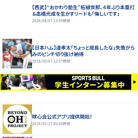
【西武】“おかわり塾生”柘植世那、４年ぶり本塁打
＆高橋光成を生かすリードも「悔しいです」
2026/08/07 23:09
野球
【日本ハム】達孝太「ちょっと成長したな」失策がら
みのピンチ切り抜け納得
2026/08/07 22:57
野球
球心会公式アプリ提供開始！
2026/05/27 00:00
野球