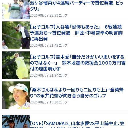
池ケ谷瑠菜が４連続バーディーで首位発進「ビッ
クリ」
2026/08/07 22:39
ゴルフ
【女子ゴルフ】入谷響「恐怖もあった」 ６戦連続
予選落ち→首位発進 師匠・中嶋常幸の助言胸
に再出発
2026/08/07 21:43
ゴルフ
【女子ゴルフ】鈴木愛「自分だけがいい思いをする
のではなく…」 熊本地震の救援金１０００万円寄
付の理由明かす
2026/08/07 21:34
ゴルフ
「桑木さんは私より一回りも二回りも上」“全英帰
り”の永井花奈が向き合う自分のゴルフ
2026/08/07 19:10
ゴルフ
【ONE】「SAMURAI2」山本歩夢VS平山諒中止、笠