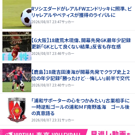
RソシエダードがレアルFWエンドリッキに照準、ビ
リャレアルやベティスが獲得のライバルに
2026/08/07 23:47
サッカー
【G大阪】18歳荒木琉偉、開幕先発GK最年少記録
更新「GKとして良くない結果」反省も存在感
2026/08/07 23:46
サッカー
【鹿島】18歳吉田湊海が開幕先発でクラブ史上２
位の年少記録「勝ったけど…悔しい」前半で交代
2026/08/07 23:40
サッカー
「浦和サポーターの心をつかみたい」古巣相手に
一時逆転ゴールの浦和ＭＦ南野遙海 ゴール後
の真意語る
2026/08/07 23:31
サッカー