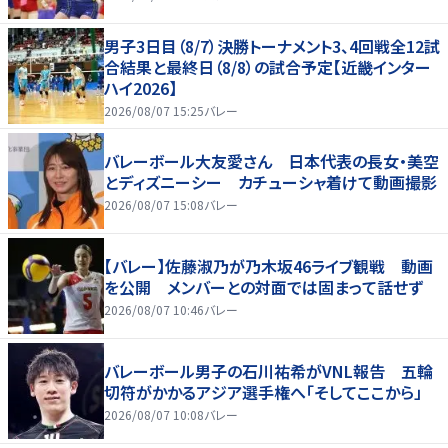
男子3日目（8/7）決勝トーナメント3、4回戦全12試
合結果と最終日（8/8）の試合予定【近畿インター
ハイ2026】
2026/08/07 15:25
バレー
バレーボール大友愛さん 日本代表の長女・美空
とディズニーシー カチューシャ着けて動画撮影
2026/08/07 15:08
バレー
【バレー】佐藤淑乃が乃木坂46ライブ観戦 動画
を公開 メンバーとの対面では固まって話せず
2026/08/07 10:46
バレー
バレーボール男子の石川祐希がVNL報告 五輪
切符がかかるアジア選手権へ「そしてここから」
2026/08/07 10:08
バレー