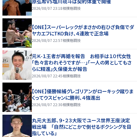
原弘希VS塩川琉斗は契約体重で開催
2026/08/07 23:18
相撲格闘技
【ONE】スーパーレックがまさかの右ひざ負傷でダ
ヤカエフにTKO負け、４連敗で正念場
2026/08/07 22:57
相撲格闘技
元Ｋ-１王者が再婚を報告 お相手は１０代女性
「色々言われそうですが…」「一人の男としてもさ
らに精進」久保優太が報告
2026/08/07 22:45
相撲格闘技
【ONE】優勝候補グレゴリアンがローキック蹴りま
くってウスビャンに勝利、４強進出
2026/08/07 22:30
相撲格闘技
丸元大五郎、９・２３大阪でユース世界王座決定
戦出場 「自然にどこかで倒せるボクシングを目
指している」