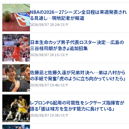
NBAの2026－27シーズン全日程は来週発表され
る見通し…現地記者が報道
2026/08/07 20:24
バスケ
日本生命カップ男子代表ロスター決定…広島の
三谷桂司朗が急きょ追加招集
2026/08/07 20:15
バスケ
佐藤凪と佐藤久遠が兄弟対決へ…弟は八村から
の手紙で発奮「虎のように立ち向かっていけたら」
2026/08/07 19:46
バスケ
レブロンPG起用の可能性をシクサーズ指揮官が
語る「彼は味方を生かす能力に長けている」
2026/08/07 19:38
バスケ