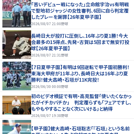
｢苦いデビュー戦になった｣立命館宇治vs有明戦
で聖地初ジャッジの女性審判、6回に自ら判定覆
したプレーを謝罪【26年夏甲子園】
2026/08/07 21:00
野球
長崎日大が投打に圧倒し、16年ぶり夏1勝！今大
会最多の15得点、先発・古賀は5回まで無安打投
球【26年夏甲子園】
2026/08/07 21:31
野球
【7日夏甲子園】有明は9回逆転で甲子園初勝利！
東海大甲府が11年ぶり、長崎日大は16年ぶり夏
勝利！健大高崎・石垣が11K完投！
2026/06/30 00:00
野球
初のビデオ検証で有明・高見監督「使いたくなかっ
たがイチかバチか」 判定覆らずも「フェアですし、
もやもやすることなく次にいける」と納得
2026/08/07 19:38
野球
【甲子園】健大高崎・石垣聡志「『石垣』という名前