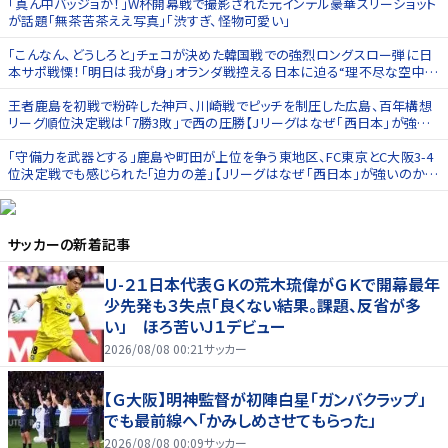
｢真ん中バッジョか！｣W杯開幕戦で撮影された元インテル豪華スリーショット
が話題｢無茶苦茶ええ写真｣｢渋すぎ、怪物可愛い｣
｢こんなん、どうしろと｣チェコが決めた韓国戦での強烈ロングスロー弾に日
本サポ戦慄！｢明日は我が身｣オランダ戦控える日本に迫る“理不尽な空中
戦”
王者鹿島を初戦で粉砕した神戸、川崎戦でピッチを制圧した広島、百年構想
リーグ順位決定戦は｢7勝3敗｣で西の圧勝【Jリーグはなぜ｢西日本｣が強い
のか】(1)
｢守備力を武器とする｣鹿島や町田が上位を争う東地区、FC東京とC大阪3-4
位決定戦でも感じられた｢迫力の差｣【Jリーグはなぜ｢西日本｣が強いのか】
(2)
サッカー
の新着記事
Ｕ-２１日本代表ＧＫの荒木琉偉がＧＫで開幕最年
少先発も３失点「良くない結果。課題、反省が多
い」 ほろ苦いＪ１デビュー
2026/08/08 00:21
サッカー
【Ｇ大阪】明神監督が初陣白星「ガンバクラップ」
でも最前線へ「かみしめさせてもらった」
2026/08/08 00:09
サッカー