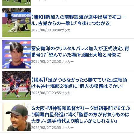
【浦和】新加入の南野遥海が途中出場で初ゴー
ル、古巣からの一撃に「今後につながる」
2026/08/08 00:00
サッカー
冨安健洋のクリスタルパレス加入が正式決定、背
番号17「望んでいた場所」鎌田大地と同僚に
2026/08/07 23:58
サッカー
【横浜】「足がつらなかったら勝てていた」逆転負
けも谷村海那２得点に「個人の収穫はでかい」
2026/08/07 23:55
サッカー
Ｇ大阪・明神智和監督がリーグ戦初采配で６年ぶ
り開幕白星発進に導く「監督の方が背負うものは
大きい。選手時代より嬉しいかもしれない」
2026/08/07 23:55
サッカー