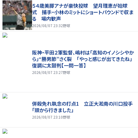
５４歳美脚アナが豪快投球 望月理恵が始球
式 捕手・小林のミットにショートバウンドで収ま
る 場内歓声
2026/08/07 23:32
野球
阪神・平田２軍監督、嶋村は「高知のイノシシやか
ら」“勝男節”さく裂 「やっと感じが出てきたね」
復調に太鼓判【一問一答】
2026/08/07 23:27
野球
併殺免れ執念の打点1 立正大淞南の川口投手
「頭から行きました」
2026/08/07 23:10
野球