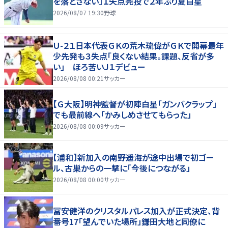
を落とさない」１失点完投で２年ぶり夏白星
2026/08/07 19:30
野球
Ｕ-２１日本代表ＧＫの荒木琉偉がＧＫで開幕最年
少先発も３失点「良くない結果。課題、反省が多
い」 ほろ苦いＪ１デビュー
2026/08/08 00:21
サッカー
【Ｇ大阪】明神監督が初陣白星「ガンバクラップ」
でも最前線へ「かみしめさせてもらった」
2026/08/08 00:09
サッカー
【浦和】新加入の南野遥海が途中出場で初ゴー
ル、古巣からの一撃に「今後につながる」
2026/08/08 00:00
サッカー
冨安健洋のクリスタルパレス加入が正式決定、背
番号17「望んでいた場所」鎌田大地と同僚に