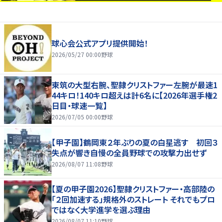
球心会公式アプリ提供開始！
2026/05/27 00:00
野球
東筑の大型右腕、聖隷クリストファー左腕が最速1
44キロ！140キロ超えは計6名に【2026年選手権2
日目・球速一覧】
2026/07/05 00:00
野球
【甲子園】鶴岡東２年ぶりの夏の白星逃す 初回３
失点が響き自慢の全員野球での攻撃力出せず
2026/08/07 11:08
野球
【夏の甲子園2026】聖隷クリストファー・高部陸の
「２回加速する」規格外のストレート それでもプロ
ではなく大学進学を選ぶ理由
2026/08/07 11:10
野球