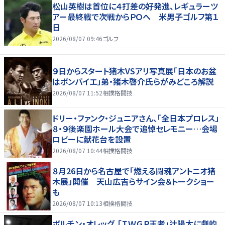
松山英樹は首位に４打差の好発進、レギュラーツ
アー最終戦で次戦からＰＯへ 米男子ゴルフ第１
日
2026/08/07 09:46
ゴルフ
９日からスタート猪木VSアリ写真展「日本のお盆
はボンバイエ」弟・猪木啓介氏らがみどころ解説
2026/08/07 11:52
相撲格闘技
ドリー・ファンク・ジュニアさん、「全日本プロレス」
８・９後楽園ホール大会で追悼セレモニー…会場
ロビーに献花台を設置
2026/08/07 10:44
相撲格闘技
８月26日から名古屋で「燃える闘魂アントニオ猪
木展」開催 天山広吉らサイン会＆トークショー
も
2026/08/07 10:13
相撲格闘技
ボルチン・オレッグ、「ＩＷＧＰ王者」辻陽太に劇的