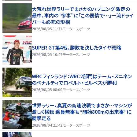
大荒れ世界ラリーでまさかのハプニング 激走の
最中、車内の“惨事”に「この表情で…」一流ドライ
バーも必死の形相
2026/08/05 11:31
モータースポーツ
SUPER GT第4戦、勝敗を決したタイヤ戦略
2026/08/05 10:47
モータースポーツ
WRCフィンランド：WRC2部門はテーム・スニネン
のペナルティでロベルト・ビルベスが勝利
2026/08/05 08:00
モータースポーツ
世界ラリー、真夏の高速決戦でまさか…マシンが
激しく横転 乗員無事も“開始800mの出来事”に
衝撃走る
2026/08/04 21:42
モータースポーツ