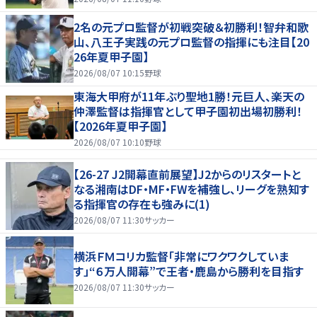
2名の元プロ監督が初戦突破＆初勝利！智弁和歌
山、八王子実践の元プロ監督の指揮にも注目【20
26年夏甲子園】
2026/08/07 10:15
野球
東海大甲府が11年ぶり聖地1勝！元巨人、楽天の
仲澤監督は指揮官として甲子園初出場初勝利！
【2026年夏甲子園】
2026/08/07 10:10
野球
【26-27 J2開幕直前展望】J2からのリスタートと
なる湘南はDF・MF・FWを補強し、リーグを熟知す
る指揮官の存在も強みに(1)
2026/08/07 11:30
サッカー
横浜ＦＭコリカ監督「非常にワクワクしていま
す」“６万人開幕”で王者・鹿島から勝利を目指す
2026/08/07 11:30
サッカー