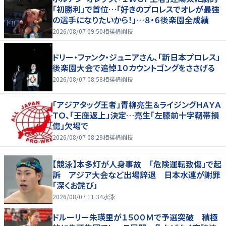
「初勝利」で首位…「好きのプロレスでオレが最強
の選手になりたいから！」…８・６後楽園全成績
2026/08/07 09:50
相撲格闘技
ドリー・ファンク・ジュニアさん、「新日本プロレス」
後楽園大会で追悼１０カウントゴングをささげる
2026/08/07 08:58
相撲格闘技
「アジアタッグ王者」青柳亮生＆ライジングＨＡＹＡ
ＴＯ、「王座返上」決定…亮生「左膝前十字靭帯損
傷」欠場で
2026/08/07 08:29
相撲格闘技
【競泳】本多灯が人身事故 「危険運転致傷」で起
訴 アジア大会など出場辞退 日本水連が謝罪
「深くお詫び」
2026/08/07 11:34
水泳
ドルーリー朱瑛里が１５００Ｍで予選突破 積極