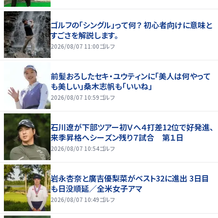
ゴルフの「シングル」って何？ 初心者向けに意味と
すごさを解説します。
2026/08/07 11:00
ゴルフ
前髪おろしたセキ・ユウティンに「美人は何やって
も美しい」桑木志帆も「いいね」
2026/08/07 10:59
ゴルフ
石川遼が下部ツアー初Ｖへ４打差12位で好発進、
来季昇格へシーズン残り７試合 第１日
2026/08/07 10:54
ゴルフ
岩永杏奈と廣吉優梨菜がベスト32に進出 3日目
も日没順延／全米女子アマ
2026/08/07 10:49
ゴルフ