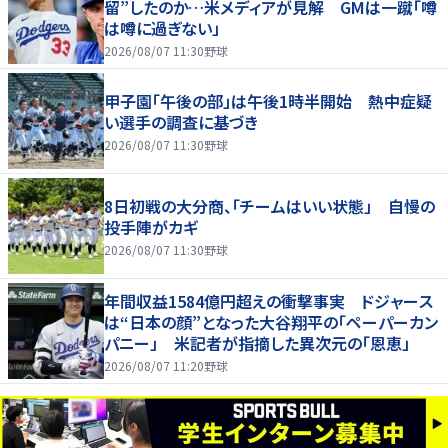
留”したのか…米メディアが見解 GMは一蹴「噂
は噂に過ぎない」
2026/08/07 11:30
野球
甲子園「午後の部」は午後1時半開始 熱中症疑
い選手の調査に基づき
2026/08/07 11:30
野球
8日初戦の大分商、「チームはいい状態」 自慢の
投手陣がカギ
2026/08/07 11:30
野球
年間収益1584億円超えの衝撃事実 ドジャース
は“日本の顔”となった大谷翔平の「ペーパーカン
パニー」 米記者が指摘した異次元の「恩恵」
2026/08/07 11:20
野球