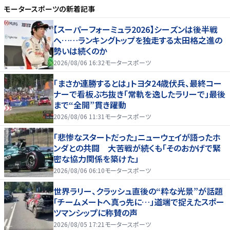
モータースポーツ
の新着記事
【スーパーフォーミュラ2026】シーズンは後半戦
へ……ランキングトップを独走する太田格之進の
勢いは続くのか
2026/08/06 16:32
モータースポーツ
「まさか連勝するとは」トヨタ24歳伏兵、最終コー
ナーで看板ぶち抜き「常軌を逸したラリーで」最後
まで“全開”貫き躍動
2026/08/06 11:31
モータースポーツ
「悲惨なスタートだった」ニューウェイが語ったホ
ンダとの共闘 大苦戦が続くも「そのおかげで緊
密な協力関係を築けた」
2026/08/06 06:10
モータースポーツ
世界ラリー、クラッシュ直後の“粋な光景”が話題
「チームメートへ真っ先に…」道端で捉えたスポー
ツマンシップに称賛の声
2026/08/05 17:21
モータースポーツ