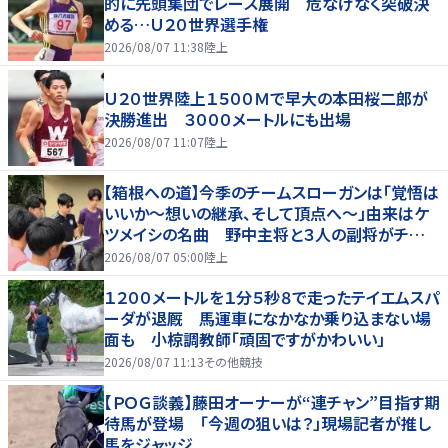
的に先頭集団でレース展開 危なげなく突破決
める…Ｕ２０世界選手権
2026/08/07 11:38
陸上
Ｕ２０世界陸上１５００Ｍで早大の本田桜二郎が
決勝進出 ３０００メートルにも出場
2026/08/07 11:07
陸上
【箱根への道】今季のチームスローガンは「覚悟は
いいか～想いの継承、そして頂点へ～」由来はケ
ツメイシの名曲 野中主将と３人の副将がチーム
を引っ張る…夏合宿特集第１弾、国学院大
2026/08/07 05:00
陸上
１２００メートルを１分５秒８で走ったテイエムスパ
ーダが退厩 馬運車になかなか乗り込まない場
面も 小椋調教師「頑固ですがかわいい」
2026/08/07 11:13
その他競技
【ＰＯＧ談義】藤田オーナーが“連チャン”目指す期
待馬が登場 「今週の狙いは？」現場記者が推し
馬をジャッジ