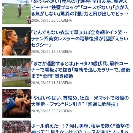
「めっちゃ速い」鹿島の守護神・早川友基、爆速ス
ピード→“鉄壁ブロック”「コースがない」「点が入
る気がしない」驚異の判断力と飛び出しでビッグ
セーブ
2026/08/06 22:00
ABEMA
「とんでもない衣装で草」ほぼ全身網タイツ姿…
ラテン系美女レスラーの電撃復帰が話題「えらい
セクシー」
2026/08/06 18:59
ABEMA
「まさか連勝するとは」トヨタ24歳伏兵、最終コー
ナーで看板ぶち抜き「常軌を逸したラリーで」最後
まで“全開”貫き躍動
2026/08/06 11:31
ABEMA
「やばいやばい」首絞め、吐血…米マットで戦慄の
大暴走…ファン“ドン引き” 「普通に危険技」
2026/08/06 09:07
ABEMA
ボール消えた…！？ 河村勇輝、相手を欺く“衝撃の
神パス”！ 見えないはずのコースを通す“ノールッ