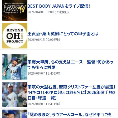
BEST BODY JAPANをライブ配信！
2026/04/01 00:00
その他競技
王貞治・栗山英樹にとっての甲子園とは
2026/06/15 00:00
野球
東海大甲府、心の支えはエース 監督「何かあっ
ても後ろに村尾」
2026/08/07 11:45
野球
東筑の大型右腕、聖隷クリストファー左腕が最速1
44キロ！140キロ超えは計6名に【2026年選手権2
日目・球速一覧】
2026/08/07 11:41
野球
「謎のままだ」ラウアー&コール、なぜド軍“に残