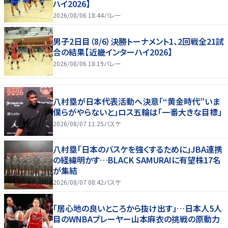
ハイ2026】
2026/08/06 18:44
バレー
男子2日目（8/6）決勝トーナメント1、2回戦全21試
合の結果【近畿インターハイ2026】
2026/08/06 18:19
バレー
八村塁が日本代表活動へ決意「“黄金時代”いま
僕らがやらないと」ロス五輪は「一番大きな目標」
2026/08/07 11:25
バスケ
八村塁「日本のバスケを強くするために」JBA連携
の経緯明かす…BLACK SAMURAIに有望株17名
が集結
2026/08/07 08:42
バスケ
「居心地の良いところから抜け出す」…日本人5人
目のWNBAプレーヤー山本麻衣の挑戦の原動力