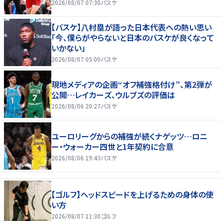
2026/08/07 07:30
バスケ
【バスケ】八村塁が語った日本代表への熱い思い
「今、僕らがやらないと日本のバスケが良くなって
いかない」
2026/08/07 05:00
バスケ
現地メディアの企画“オフ補強格付け”、第2弾が
公開…レイカーズ、ウルブズの評価は
2026/08/06 20:27
バスケ
ユーロリーグからの補強が続くナゲッツ…ロニ
ー・ウォーカー四世と1年契約に合意
2026/08/06 19:43
バスケ
【ゴルフ】ヘッドスピードを上げるための身体の使
い方
2026/08/07 11:30
ゴルフ