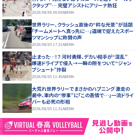
クタップ”… 完璧アシストにアリーナ熱狂
2026/08/06 06:00
ABEMA
世界ラリー、クラッシュ直後の“粋な光景”が話題
「チームメートへ真っ先に…」道端で捉えたスポー
ツマンシップに称賛の声
2026/08/05 17:21
ABEMA
止まった…！？ 河村勇輝、デカい相手が“混乱”
爆速ドライブで侵入→一瞬の隙をついて“ジャン
プシュート”炸裂
2026/08/05 11:45
ABEMA
大荒れ世界ラリーでまさかのハプニング 激走の
最中、車内の“惨事”に「この表情で…」一流ドライ
バーも必死の形相
2026/08/05 11:31
ABEMA