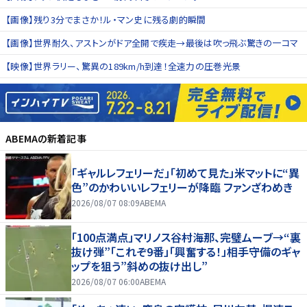
【画像】残り3分でまさか！ル・マン史に残る劇的瞬間
【画像】世界耐久、アストンがドア全開で疾走→最後は吹っ飛ぶ驚きの一コマ
【映像】世界ラリー、驚異の189km/h到達！全速力の圧巻光景
ABEMA
の新着記事
「ギャルレフェリーだ」「初めて見た」米マットに“異
色”のかわいいレフェリーが降臨 ファンざわめき
2026/08/07 08:09
ABEMA
「100点満点」マリノス谷村海那、完璧ムーブ→“裏
抜け弾”「これぞ9番」「興奮する！」相手守備のギャ
ップを狙う”斜めの抜け出し”
2026/08/07 06:00
ABEMA