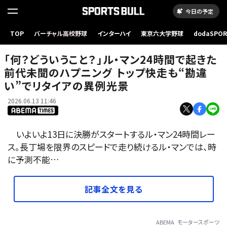
今日の予定
「何？どういうこと？」ル・マン24時間で起きた前代未聞のハプニング トップ快走も“勘違い”で
TOP
バーチャル高校野球
インターハイ
東京六大学野球
dodaSPO
リタイアの異例光景
（新しいタブ
「何？どういうこと？」ル・マン24時間で起きた
前代未聞のハプニング トップ快走も“勘違
い”でリタイアの異例光景
2026.06.13 11:46
いよいよ13日に決勝がスタートするル・マン24時間レー
ス。長丁場を限界のスピードで走り続けるル・マンでは、時
に予測不能…
記事全文を見る
ABEMA
モータースポーツ