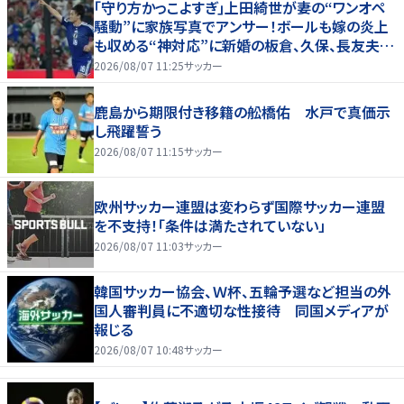
｢守り方かっこよすぎ｣上田綺世が妻の“ワンオペ
騒動”に家族写真でアンサー！ボールも嫁の炎上
も収める“神対応”に新婚の板倉、久保、長友夫妻
もエール！
2026/08/07 11:25
サッカー
鹿島から期限付き移籍の舩橋佑 水戸で真価示
し飛躍誓う
2026/08/07 11:15
サッカー
欧州サッカー連盟は変わらず国際サッカー連盟
を不支持！「条件は満たされていない」
2026/08/07 11:03
サッカー
韓国サッカー協会、Ｗ杯、五輪予選など担当の外
国人審判員に不適切な性接待 同国メディアが
報じる
2026/08/07 10:48
サッカー