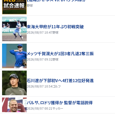
野球
東海大甲府が11年ぶり初戦突破
2026/08/07 10:47
野球
メッツ千賀滉大が1回3者凡退2奪三振
2026/08/07 09:32
野球
石川遼が下部初Vへ4打差12位好発進
2026/08/07 10:54
ゴルフ
バルサ、ロドリ獲得か 監督が電話説得
2026/08/07 00:21
サッカー