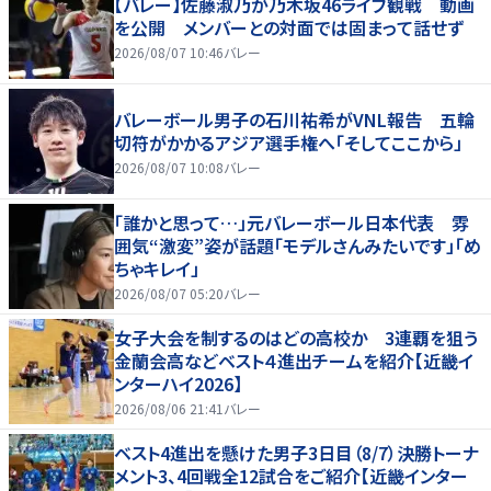
【バレー】佐藤淑乃が乃木坂46ライブ観戦 動画
を公開 メンバーとの対面では固まって話せず
2026/08/07 10:46
バレー
バレーボール男子の石川祐希がVNL報告 五輪
切符がかかるアジア選手権へ「そしてここから」
2026/08/07 10:08
バレー
「誰かと思って…」元バレーボール日本代表 雰
囲気“激変”姿が話題「モデルさんみたいです」「め
ちゃキレイ」
2026/08/07 05:20
バレー
女子大会を制するのはどの高校か 3連覇を狙う
金蘭会高などベスト４進出チームを紹介【近畿イ
ンターハイ2026】
2026/08/06 21:41
バレー
ベスト4進出を懸けた男子3日目（8/7）決勝トーナ
メント3、4回戦全12試合をご紹介【近畿インター