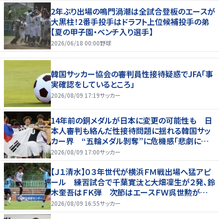
2年ぶり出場の鳴門渦潮は全試合登板のエースが
大黒柱！2番手投手はドラフト上位候補投手の弟
【夏の甲子園・ベンチ入り選手】
2026/06/18 00:00
野球
韓国サッカー協会の審判員性接待疑惑でJFA「事
実確認をしているところ」
2026/08/09 17:19
サッカー
14年前の銅メダルが日本に変更の可能性も 日
本人審判も絡んだ性接待問題に揺れる韓国サッ
カー界 “五輪メダル剝奪”に危機感「悲劇に見
舞われる」
2026/08/09 17:00
サッカー
【Ｊ１清水】０３年世代が横浜ＦＭ戦出場へ猛アピ
ール 練習試合で千葉寛汰と大畑凜生が２発、鈴
木奎吾はＦＫ弾 次節はエースＦＷ呉世勲が出
場停止
2026/08/09 16:55
サッカー