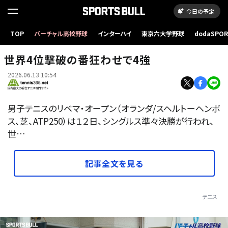
今日の予定
TOP
バーチャル高校野球
インターハイ
東京六大学野球
dodaSPO
（新しいタブ
世界4位撃破の番狂わせで4強
2026.06.13 10:54
男子テニスのリベマ・オープン（オランダ/スヘルトーヘンボ
ス、芝、ATP250）は１２日、シングルス準々決勝が行われ、
世…
記事全文を見る
テニス