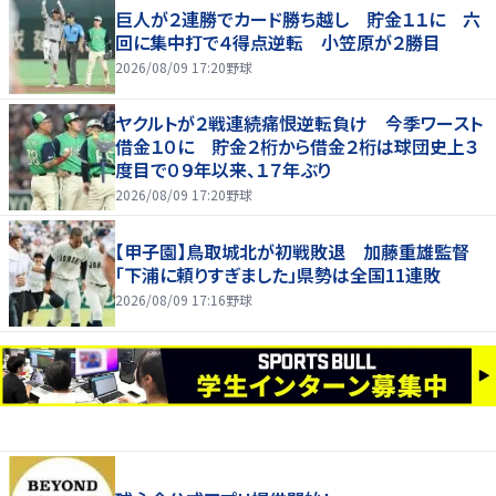
巨人が２連勝でカード勝ち越し 貯金１１に 六
回に集中打で４得点逆転 小笠原が２勝目
2026/08/09 17:20
野球
ヤクルトが２戦連続痛恨逆転負け 今季ワースト
借金１０に 貯金２桁から借金２桁は球団史上３
度目で０９年以来、１７年ぶり
2026/08/09 17:20
野球
【甲子園】鳥取城北が初戦敗退 加藤重雄監督
「下浦に頼りすぎました」県勢は全国11連敗
2026/08/09 17:16
野球