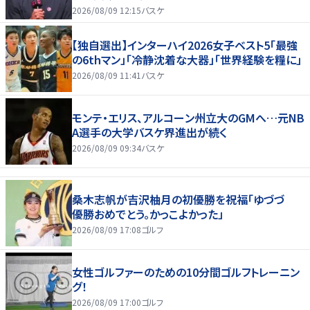
2026/08/09 12:15
バスケ
【独自選出】インターハイ2026女子ベスト5「最強
の6thマン」「冷静沈着な大器」「世界経験を糧に」
2026/08/09 11:41
バスケ
モンテ・エリス、アルコーン州立大のGMへ…元NB
A選手の大学バスケ界進出が続く
2026/08/09 09:34
バスケ
桑木志帆が吉沢柚月の初優勝を祝福「ゆづづ
優勝おめでとう。かっこよかった」
2026/08/09 17:08
ゴルフ
女性ゴルファーのための10分間ゴルフトレーニン
グ！
2026/08/09 17:00
ゴルフ