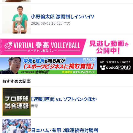
小野倫太郎 激闘制しインハイV
2026/08/08 16:02
テニス
おすすめの記事
【速報】西武 vs. ソフトバンクほか
野球
日本ハム・有原 2戦連続完封勝利