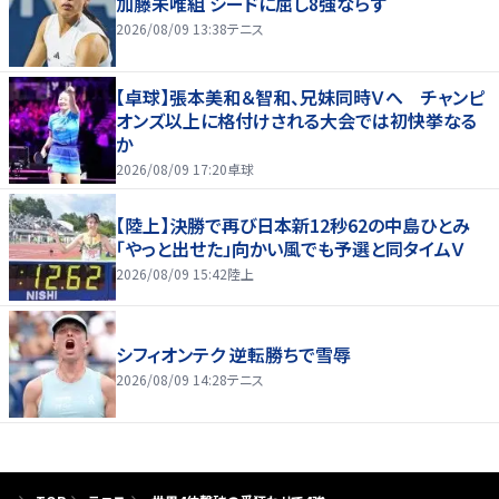
加藤未唯組 シードに屈し8強ならず
2026/08/09 13:38
テニス
【卓球】張本美和＆智和、兄妹同時Ｖへ チャンピ
オンズ以上に格付けされる大会では初快挙なる
か
2026/08/09 17:20
卓球
【陸上】決勝で再び日本新12秒62の中島ひとみ
「やっと出せた」向かい風でも予選と同タイムＶ
2026/08/09 15:42
陸上
シフィオンテク 逆転勝ちで雪辱
2026/08/09 14:28
テニス