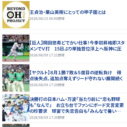
王貞治・栗山英樹にとっての甲子園とは
2026/06/15 00:00
野球
【巨人】岡田悠希どでかい仕事！今季初昇格即スタ
メンでＶ打 15日ぶり単独首位浮上へ阪神に圧
2026/08/09 17:21
野球
【ヤクルト】８月１勝７敗＆５度目の逆転負け 得
点後失点、追加点奪えずリード守れない展開続く
2026/08/09 17:20
野球
決勝打の日本ハム・万波「当たり前に“恋も野球
も”なんで」 お立ち台でファンにボード文言変更
の珍要求 球宴で失恋告白も「みんなで暑い夏
にしましょう！」
2026/08/09 17:20
野球