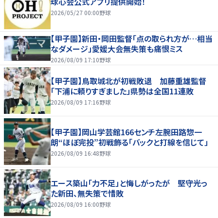
球心会公式アプリ提供開始！
2026/05/27 00:00
野球
【甲子園】新田・岡田監督「点の取られ方が…相当
なダメージ」愛媛大会無失策も痛恨ミス
2026/08/09 17:10
野球
【甲子園】鳥取城北が初戦敗退 加藤重雄監督
「下浦に頼りすぎました」県勢は全国11連敗
2026/08/09 17:16
野球
【甲子園】岡山学芸館166センチ左腕田路惣一
朗“ほぼ完投”初戦飾る「バックと打線を信じて」
2026/08/09 16:48
野球
エース築山「力不足」と悔しがったが 堅守光っ
た新田、無失策で惜敗
2026/08/09 16:00
野球