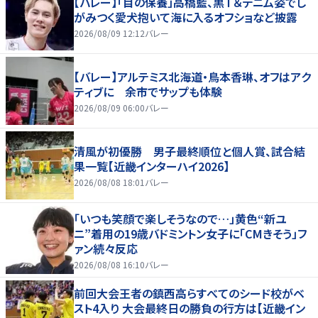
【バレー】「目の保養」高橋藍、黒Ｔ＆デニム姿でし
がみつく愛犬抱いて海に入るオフショなど披露
2026/08/09 12:12
バレー
【バレー】アルテミス北海道・鳥本香琳、オフはアク
ティブに 余市でサップも体験
2026/08/09 06:00
バレー
清風が初優勝 男子最終順位と個人賞、試合結
果一覧【近畿インターハイ2026】
2026/08/08 18:01
バレー
「いつも笑顔で楽しそうなので…」黄色“新ユ
ニ”着用の19歳バドミントン女子に「CMきそう」フ
ァン続々反応
2026/08/08 16:10
バレー
前回大会王者の鎮西高らすべてのシード校がベ
スト4入り 大会最終日の勝負の行方は【近畿イン