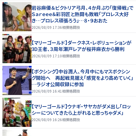
岩谷麻優＆ビクトリア弓月、４か月ぶり「復帰戦」で
Ｓａｒｅｅｅ＆彩羽匠と熱闘も敗戦「プロレス大好
き…プロレス頑張ろう」…８・９おおた
2026/08/09 17:36
相撲格闘技
【マリーゴールド】ダークネス・レボリューションが
3D王者、３周年瀬戸レアが桜井麻衣から勝利
2026/08/09 17:10
相撲格闘技
【ボクシング】中谷潤人、今月中にもマスボクシン
グ開始へ 再起戦見据え「感覚をより高めていく」
…ラジオ公開収録に参加
2026/08/09 16:41
相撲格闘技
【マリーゴールド】ウナギ・サヤカがダメ出し「ロッ
シーについてきたら上がれると思っちゃダメ」
2026/08/09 16:26
相撲格闘技