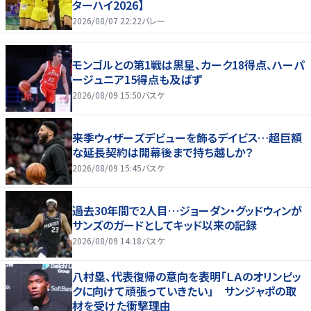
ターハイ2026】
2026/08/07 22:22
バレー
モンゴルとの第1戦は黒星、カーク18得点、ハーパ
ージュニア15得点も及ばず
2026/08/09 15:50
バスケ
来季ウィザーズデビューを飾るデイビス…超巨額
な延長契約は開幕後まで持ち越しか？
2026/08/09 15:45
バスケ
過去30年間で2人目…ジョーダン・グッドウィンが
サンズのガードとしてキッド以来の記録
2026/08/09 14:18
バスケ
八村塁、代表復帰の意向を表明「ＬＡのオリンピッ
クに向けて頑張っていきたい」 サンジャポの取
材を受けた衝撃理由