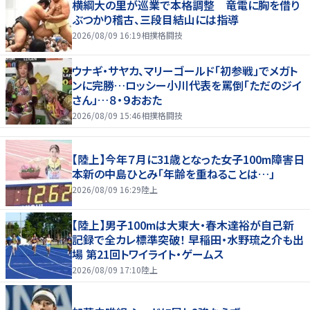
横綱大の里が巡業で本格調整 竜電に胸を借り
ぶつかり稽古、三段目結山には指導
2026/08/09 16:19
相撲格闘技
ウナギ・サヤカ、マリーゴールド「初参戦」でメガト
ンに完勝…ロッシー小川代表を罵倒「ただのジイ
さん」…８・９おおた
2026/08/09 15:46
相撲格闘技
【陸上】今年７月に31歳となった女子100m障害日
本新の中島ひとみ「年齢を重ねることは…」
2026/08/09 16:29
陸上
【陸上】男子100mは大東大・春木達裕が自己新
記録で全カレ標準突破！ 早稲田・水野琉之介も出
場 第21回トワイライト・ゲームス
2026/08/09 17:10
陸上