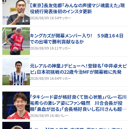
【東京】長友佑都「みんなの声援マジ魂震えた」現
役続行発表後初のインスタ更新
2026/08/09 16:54
サッカー
キングカズが開幕メンバー入り！ ５９歳１６４日
での出場で勝利貢献なるか
2026/08/09 16:11
サッカー
元レアルの神童Ｊデビューへ！登録名「中井卓大ピ
ピ」日本初挑戦の22歳今治MFが開幕戦に先発
2026/08/09 16:04
サッカー
「タキシード姿が格好良くて放心状態」バレー石川
祐希らの激レア姿にファン騒然 川合会長が投
稿「鼻血が出る」「会長格好良いし石川さんも超格
好いい」
2026/08/09 16:48
バレー