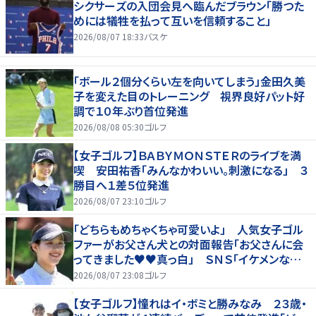
シクサーズの入団会見へ臨んだブラウン「勝つた
めには犠牲を払って互いを信頼すること」
2026/08/07 18:33
バスケ
「ボール２個分くらい左を向いてしまう」金田久美
子を変えた目のトレーニング 視界良好パット好
調で１０年ぶり首位発進
2026/08/08 05:30
ゴルフ
【女子ゴルフ】ＢＡＢＹＭＯＮＳＴＥＲのライブを満
喫 安田祐香「みんなかわいい。刺激になる」 ３
勝目へ１差５位発進
2026/08/07 23:10
ゴルフ
「どちらもめちゃくちゃ可愛いよ」 人気女子ゴル
ファーがお父さん犬との対面報告「お父さんに会
ってきました♥♥真っ白」 ＳＮＳ「イケメンなお
父さん」「白戸家入りするんですか？」
2026/08/07 23:08
ゴルフ
【女子ゴルフ】憧れはイ・ボミと勝みなみ ２３歳・