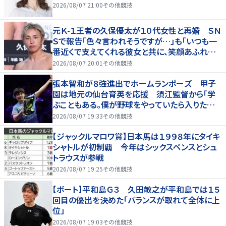
2026/08/07 21:00
その他競技
元Ｋ-１王者の久保優太が１０代女性と再婚 ＳＮ
Ｓで報告「色々言われそうですが…」も「いつも一
番近くで支えてくれる彼女と共に、笑顔あふれる
家庭を築いていきたい」
2026/08/07 20:01
その他競技
張本智和が８強進出でホームランポーズ 甲子
園は地元の仙台育英を応援 須江監督から「学
ぶこともある。僕が野球をやっていたら入りたかっ
た」
2026/08/07 19:33
その他競技
【ジャックルマロワ賞】日本馬は１９９８年にタイキ
シャトルが初制覇 今年はシックスペンスとシュ
トラウスが参戦
2026/08/07 19:25
その他競技
【ボート】平和島Ｇ３ 久田敏之が平和島では１５
回目の優出を決めた「バランスが取れて全体に上
位」
2026/08/07 19:03
その他競技