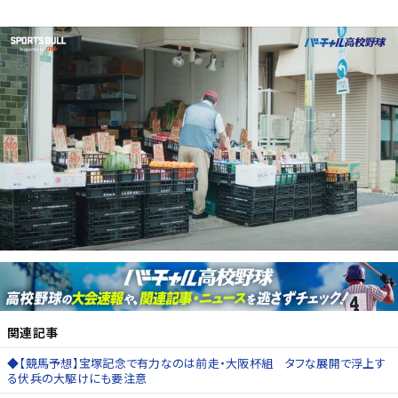
関連記事
◆【競馬予想】宝塚記念で有力なのは前走・大阪杯組 タフな展開で浮上す
る伏兵の大駆けにも要注意