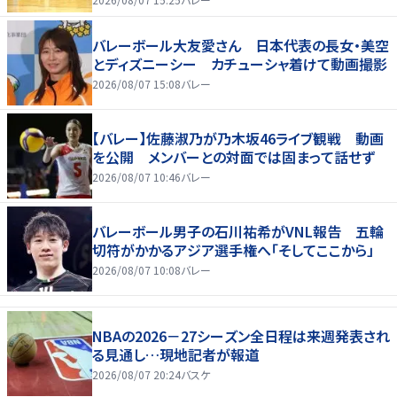
バレーボール大友愛さん 日本代表の長女・美空
とディズニーシー カチューシャ着けて動画撮影
2026/08/07 15:08
バレー
【バレー】佐藤淑乃が乃木坂46ライブ観戦 動画
を公開 メンバーとの対面では固まって話せず
2026/08/07 10:46
バレー
バレーボール男子の石川祐希がVNL報告 五輪
切符がかかるアジア選手権へ「そしてここから」
2026/08/07 10:08
バレー
NBAの2026－27シーズン全日程は来週発表され
る見通し…現地記者が報道
2026/08/07 20:24
バスケ