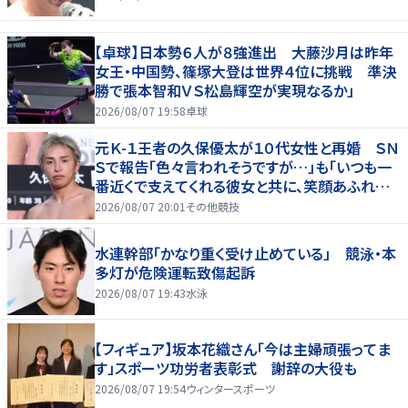
【卓球】日本勢６人が８強進出 大藤沙月は昨年
女王・中国勢、篠塚大登は世界４位に挑戦 準決
勝で張本智和ＶＳ松島輝空が実現なるか」
2026/08/07 19:58
卓球
元Ｋ-１王者の久保優太が１０代女性と再婚 ＳＮ
Ｓで報告「色々言われそうですが…」も「いつも一
番近くで支えてくれる彼女と共に、笑顔あふれる
家庭を築いていきたい」
2026/08/07 20:01
その他競技
水連幹部「かなり重く受け止めている」 競泳・本
多灯が危険運転致傷起訴
2026/08/07 19:43
水泳
【フィギュア】坂本花織さん「今は主婦頑張ってま
す」スポーツ功労者表彰式 謝辞の大役も
2026/08/07 19:54
ウィンタースポーツ