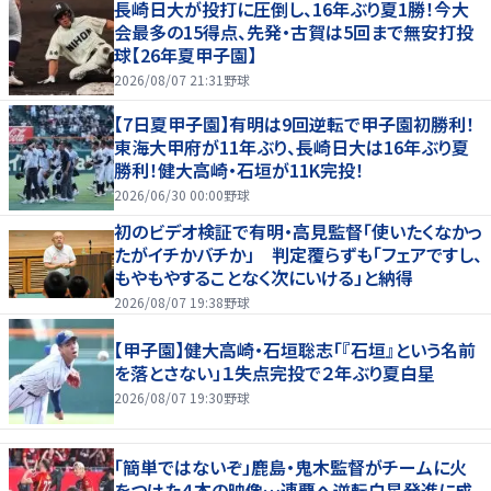
長崎日大が投打に圧倒し、16年ぶり夏1勝！今大
会最多の15得点、先発・古賀は5回まで無安打投
球【26年夏甲子園】
2026/08/07 21:31
野球
【7日夏甲子園】有明は9回逆転で甲子園初勝利！
東海大甲府が11年ぶり、長崎日大は16年ぶり夏
勝利！健大高崎・石垣が11K完投！
2026/06/30 00:00
野球
初のビデオ検証で有明・高見監督「使いたくなかっ
たがイチかバチか」 判定覆らずも「フェアですし、
もやもやすることなく次にいける」と納得
2026/08/07 19:38
野球
【甲子園】健大高崎・石垣聡志「『石垣』という名前
を落とさない」１失点完投で２年ぶり夏白星
2026/08/07 19:30
野球
「簡単ではないぞ」鹿島・鬼木監督がチームに火
をつけた４本の映像…連覇へ逆転白星発進に成