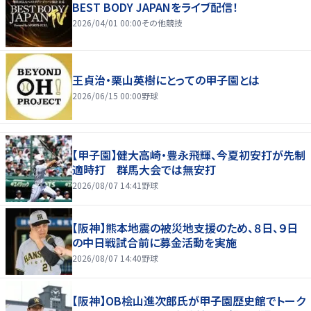
BEST BODY JAPANをライブ配信！
2026/04/01 00:00
その他競技
王貞治・栗山英樹にとっての甲子園とは
2026/06/15 00:00
野球
【甲子園】健大高崎・豊永飛輝、今夏初安打が先制
適時打 群馬大会では無安打
2026/08/07 14:41
野球
【阪神】熊本地震の被災地支援のため、８日、９日
の中日戦試合前に募金活動を実施
2026/08/07 14:40
野球
【阪神】OB桧山進次郎氏が甲子園歴史館でトーク