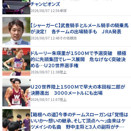
チャンピオンズ
2026/08/07 12:56
卓球
【シャーガーＣ】武豊騎手とルメール騎手の騎乗馬
が決定！ 各チームの出場騎手も ＪＲＡ発表
2026/08/07 12:48
その他競技
ドルーリー朱瑛里が１５００Ｍで予選突破 積極
的に先頭集団でレース展開 危なげなく突破決
める…Ｕ２０世界選手権
2026/08/07 11:38
陸上
Ｕ２０世界陸上１５００Ｍで早大の本田桜二郎が
決勝進出 ３０００メートルにも出場
2026/08/07 11:07
陸上
【箱根への道】今季のチームスローガンは「覚悟は
いいか～想いの継承、そして頂点へ～」由来はケ
ツメイシの名曲 野中主将と３人の副将がチーム