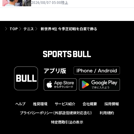
を引っ張る…夏合宿特集第１弾、国学院大
2026/08/07 05:00
陸上
TOP
テニス
新世界4位 今季芝初戦を白星で飾る
アプリ版
ヘルプ
推奨環境
サービス紹介
会社概要
採用情報
プライバシーポリシー（外部送信規律対応含む）
利用規約
特定商取引法の表示