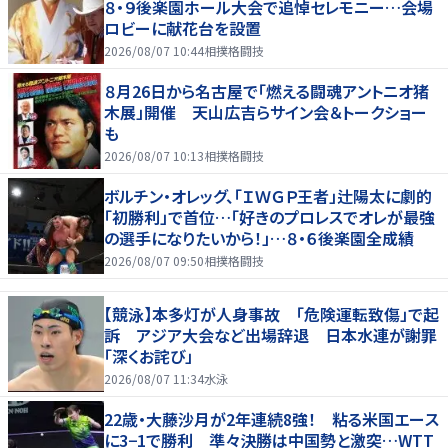
８・９後楽園ホール大会で追悼セレモニー…会場
ロビーに献花台を設置
2026/08/07 10:44
相撲格闘技
８月26日から名古屋で「燃える闘魂アントニオ猪
木展」開催 天山広吉らサイン会＆トークショー
も
2026/08/07 10:13
相撲格闘技
ボルチン・オレッグ、「ＩＷＧＰ王者」辻陽太に劇的
「初勝利」で首位…「好きのプロレスでオレが最強
の選手になりたいから！」…８・６後楽園全成績
2026/08/07 09:50
相撲格闘技
【競泳】本多灯が人身事故 「危険運転致傷」で起
訴 アジア大会など出場辞退 日本水連が謝罪
「深くお詫び」
2026/08/07 11:34
水泳
22歳・大藤沙月が2年連続8強！ 粘る米国エース
に3−1で勝利 準々決勝は中国勢と激突…WTT