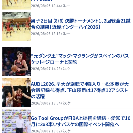
2026/08/06 18:44
バレー
男子2日目（8/6）決勝トーナメント1、2回戦全21試
合の結果【近畿インターハイ2026】
2026/08/06 18:19
バレー
“元ダンク王”マック・マクラングがスペインのバス
ケット・ジローナと契約
2026/08/07 14:29
バスケ
AUBL2026、早大が逆転で4強入り…松本秦が大
会新記録41得点、下山瑛司は17得点12アシスト
の活躍
2026/08/07 13:54
バスケ
Go Too! GroupがFIBAと提携を締結…愛知で10
月に3x3車いすバスケの国際イベント開催へ
2026/08/07 13:02
バスケ