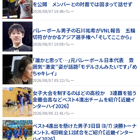
を公開 メンバーとの対面では固まって話せず
2026/08/07 10:46
バレー
バレーボール男子の石川祐希がVNL報告 五輪
切符がかかるアジア選手権へ「そしてここから」
2026/08/07 10:08
バレー
「誰かと思って…」元バレーボール日本代表 雰
囲気“激変”姿が話題「モデルさんみたいです」「め
ちゃキレイ」
2026/08/07 05:22
バレー
女子大会を制するのはどの高校か 3連覇を狙う
金蘭会高などベスト４進出チームを紹介【近畿イ
ンターハイ2026】
2026/08/06 21:41
バレー
ベスト4進出を懸けた男子3日目（8/7）決勝トーナ
メント3、4回戦全12試合をご紹介【近畿インター
ハイ2026】