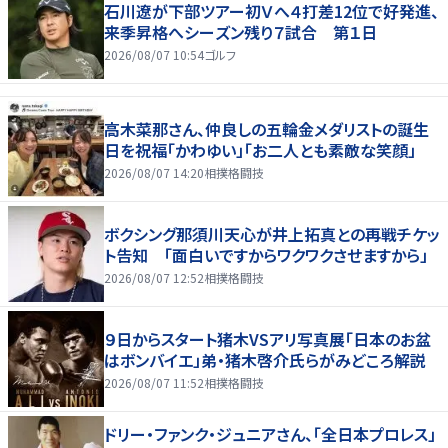
石川遼が下部ツアー初Ｖへ４打差12位で好発進、
来季昇格へシーズン残り７試合 第１日
2026/08/07 10:54
ゴルフ
高木菜那さん、仲良しの五輪金メダリストの誕生
日を祝福「かわゆい」「お二人とも素敵な笑顔」
2026/08/07 14:20
相撲格闘技
ボクシング那須川天心が井上拓真との再戦チケッ
ト告知 「面白いですからワクワクさせますから」
2026/08/07 12:52
相撲格闘技
９日からスタート猪木VSアリ写真展「日本のお盆
はボンバイエ」弟・猪木啓介氏らがみどころ解説
2026/08/07 11:52
相撲格闘技
ドリー・ファンク・ジュニアさん、「全日本プロレス」