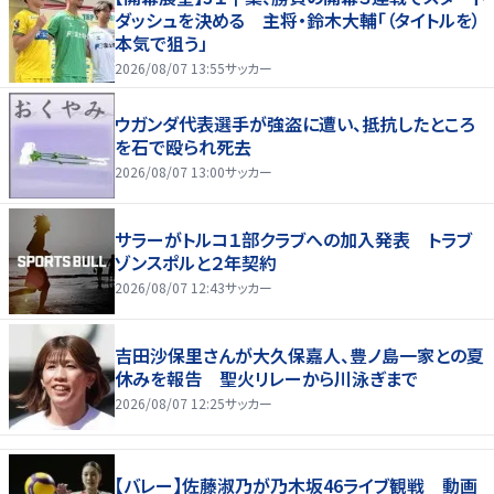
ダッシュを決める 主将・鈴木大輔「（タイトルを）
本気で狙う」
2026/08/07 13:55
サッカー
ウガンダ代表選手が強盗に遭い、抵抗したところ
を石で殴られ死去
2026/08/07 13:00
サッカー
サラーがトルコ１部クラブへの加入発表 トラブ
ゾンスポルと２年契約
2026/08/07 12:43
サッカー
吉田沙保里さんが大久保嘉人、豊ノ島一家との夏
休みを報告 聖火リレーから川泳ぎまで
2026/08/07 12:25
サッカー
【バレー】佐藤淑乃が乃木坂46ライブ観戦 動画