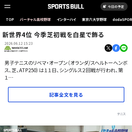
今日の予定
TOP
バーチャル高校野球
インターハイ
東京六大学野球
dodaSPO
（新しいタブ
新世界4位 今季芝初戦を白星で飾る
2026.06.12 15:23
男子テニスのリベマ・オープン（オランダ/スヘルトーヘンボ
ス、芝、ATP250）は１１日、シングルス２回戦が行われ、第
１…
記事全文を見る
テニス