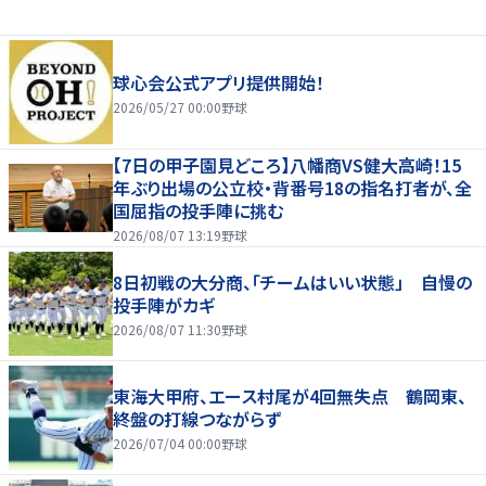
球心会公式アプリ提供開始！
2026/05/27 00:00
野球
【7日の甲子園見どころ】八幡商VS健大高崎！15
年ぶり出場の公立校・背番号18の指名打者が、全
国屈指の投手陣に挑む
2026/08/07 13:19
野球
8日初戦の大分商、「チームはいい状態」 自慢の
投手陣がカギ
2026/08/07 11:30
野球
東海大甲府、エース村尾が4回無失点 鶴岡東、
終盤の打線つながらず
2026/07/04 00:00
野球