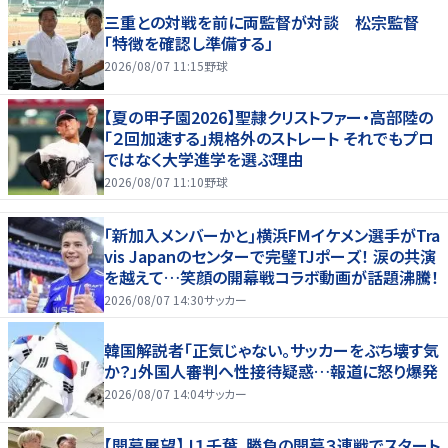
三重との対戦を前に両監督が対談 松宗監督
「特徴を確認し準備する」
2026/08/07 11:15
野球
【夏の甲子園2026】聖隷クリストファー・高部陸の
「２回加速する」規格外のストレート それでもプロ
ではなく大学進学を選ぶ理由
2026/08/07 11:10
野球
｢新加入メンバーかと｣横浜FMイケメン選手がTra
vis Japanのセンターで完璧TJポーズ！ 涙の共演
を越えて…笑顔の開幕戦コラボ動画が話題沸騰！
2026/08/07 14:30
サッカー
韓国解説者「正気じゃない。サッカーをぶち壊す気
か？」外国人審判へ性接待疑惑…報道に怒り爆発
2026/08/07 14:04
サッカー
【開幕展望】Ｊ１千葉、勝負の開幕３連戦でスタート