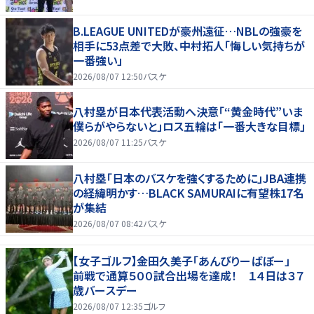
B.LEAGUE UNITEDが豪州遠征…NBLの強豪を
相手に53点差で大敗、中村拓人「悔しい気持ちが
一番強い」
2026/08/07 12:50
バスケ
八村塁が日本代表活動へ決意「“黄金時代”いま
僕らがやらないと」ロス五輪は「一番大きな目標」
2026/08/07 11:25
バスケ
八村塁「日本のバスケを強くするために」JBA連携
の経緯明かす…BLACK SAMURAIに有望株17名
が集結
2026/08/07 08:42
バスケ
【女子ゴルフ】金田久美子「あんびりーばぼー」
前戦で通算５００試合出場を達成！ １４日は３７
歳バースデー
2026/08/07 12:35
ゴルフ