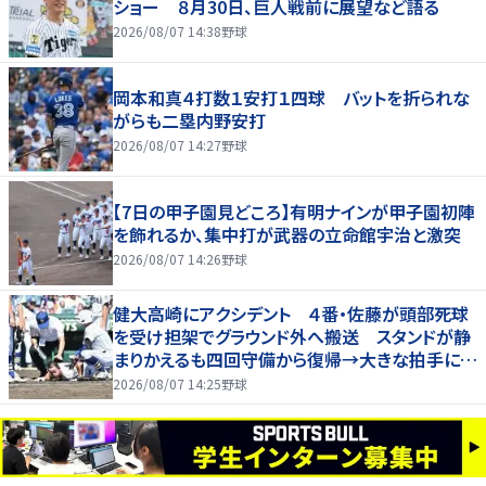
ショー ８月30日、巨人戦前に展望など語る
2026/08/07 14:38
野球
岡本和真４打数１安打１四球 バットを折られな
がらも二塁内野安打
2026/08/07 14:27
野球
【7日の甲子園見どころ】有明ナインが甲子園初陣
を飾れるか、集中打が武器の立命館宇治と激突
2026/08/07 14:26
野球
健大高崎にアクシデント ４番・佐藤が頭部死球
を受け担架でグラウンド外へ搬送 スタンドが静
まりかえるも四回守備から復帰→大きな拍手に包
まれる
2026/08/07 14:25
野球