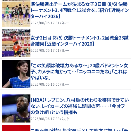
準決勝進出チームが決まる女子3日目（8/6）決勝
トーナメント3、4回戦全12試合をご紹介【近畿イン
ターハイ2026】
2026/08/05 17:31
バレー
女子2日目（8/5）決勝トーナメント1、2回戦全23試
合結果【近畿インターハイ2026】
2026/08/05 17:01
バレー
「この笑顔は破壊力あるな〜」20歳バドミントン女
子、カメラに向かって…「ニッコニコだね」「これは
やばいな」
2026/08/05 16:00
バレー
【NBA】「レブロン、八村塁の代わりを獲得できてい
ない」レイカーズの補強に疑問の声……「今オフ
の負け組」という指摘も
2026/08/06 17:33
バスケ
ニモ正義が特別指定選手として熊本に加入…「チ