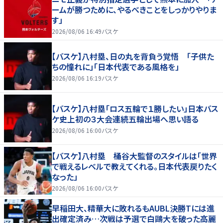
ームが勝つために、やるべきことをしっかりやりま
す」
2026/08/06 16:49
バスケ
【バスケ】八村塁、日の丸を背負う覚悟 「子供た
ちの憧れに」「日本代表である風格を」
2026/08/06 16:19
バスケ
【バスケ】八村塁「ロス五輪で１勝したい」日本バス
ケ史上初の３大会連続五輪出場へ思い語る
2026/08/06 16:00
バスケ
【バスケ】八村塁 桶谷大監督のスタイルは「世界
で戦えるレベルで教えてくれる。日本代表戻りたく
なった」
2026/08/06 16:00
バスケ
早稲田大、精華大に敗れるもAUBL決勝Tには進
出確定済み…次戦は予選で白鷗大を破った高麗