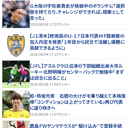
Ｇ大阪の宇佐美貴史が挑戦中のボランチに「選択
肢を持てたり、チャレンジができれば。提案として
言った」
2026/08/06 17:22
サッカー
【Ｊ１清水】修徳高のＵ-１７日本代表ＭＦ舘美駿の
加入内定を発表「１年目から試合で活躍し優勝に
貢献できるように」
2026/08/06 17:15
サッカー
【ＪＦＬ】アスルクラロ沼津の下部組織出身大卒ル
ーキー北野明暉がセンターバックで勉強中「まず
は試合に出ること」
2026/08/06 17:08
サッカー
柏・熊坂光希 右膝の大けがを乗り越えて本格復
帰「コンディションは上がってきている」再び代表
に返り咲きへ
2026/08/06 17:07
サッカー
鹿島ＦＷヤンマテウスが“駆け込み”で登録手続