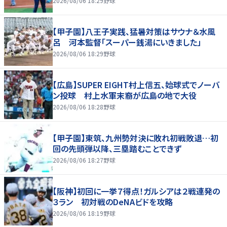
2026/08/06 18:29
野球
【甲子園】八王子実践、猛暑対策はサウナ＆水風
呂 河本監督「スーパー銭湯にいきました」
2026/08/06 18:29
野球
【広島】SUPER EIGHT村上信五、始球式でノーバ
ン投球 村上水軍末裔が広島の地で大役
2026/08/06 18:28
野球
【甲子園】東筑、九州勢対決に敗れ初戦敗退…初
回の先頭弾以降、三塁踏むことできず
2026/08/06 18:27
野球
【阪神】初回に一挙７得点！ガルシアは２戦連発の
３ラン 初対戦のDeNAビドを攻略
2026/08/06 18:19
野球