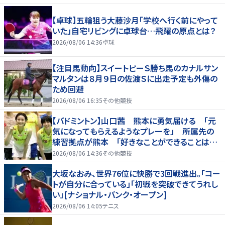
【卓球】五輪狙う大藤沙月「学校へ行く前にやって
いた」自宅リビングに卓球台…飛躍の原点とは？
2026/08/06 14:36
卓球
【注目馬動向】スイートピーＳ勝ち馬のカナルサン
マルタンは８月９日の佐渡Ｓに出走予定も外傷の
ため回避
2026/08/06 16:35
その他競技
【バドミントン】山口茜 熊本に勇気届ける 「元
気になってもらえるようなプレーを」 所属先の
練習拠点が熊本 「好きなことができることは当
たり前じゃない」
2026/08/06 14:36
その他競技
大坂なおみ、世界76位に快勝で3回戦進出。「コー
トが自分に合っている」「初戦を突破できてうれし
い」[ナショナル・バンク・オープン]
2026/08/06 14:05
テニス