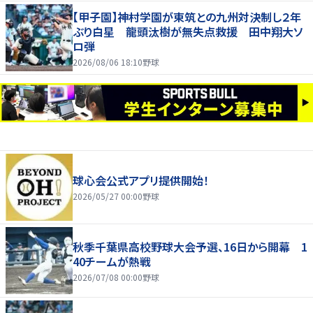
【甲子園】神村学園が東筑との九州対決制し２年
ぶり白星 龍頭汰樹が無失点救援 田中翔大ソ
ロ弾
2026/08/06 18:10
野球
球心会公式アプリ提供開始！
2026/05/27 00:00
野球
秋季千葉県高校野球大会予選、16日から開幕 1
40チームが熱戦
2026/07/08 00:00
野球