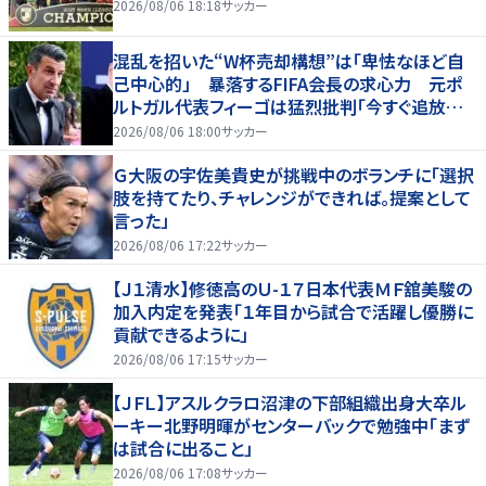
2026/08/06 18:18
サッカー
混乱を招いた“W杯売却構想”は「卑怯なほど自
己中心的」 暴落するFIFA会長の求心力 元ポ
ルトガル代表フィーゴは猛烈批判「今すぐ追放す
べきだ」
2026/08/06 18:00
サッカー
Ｇ大阪の宇佐美貴史が挑戦中のボランチに「選択
肢を持てたり、チャレンジができれば。提案として
言った」
2026/08/06 17:22
サッカー
【Ｊ１清水】修徳高のＵ-１７日本代表ＭＦ舘美駿の
加入内定を発表「１年目から試合で活躍し優勝に
貢献できるように」
2026/08/06 17:15
サッカー
【ＪＦＬ】アスルクラロ沼津の下部組織出身大卒ル
ーキー北野明暉がセンターバックで勉強中「まず
は試合に出ること」
2026/08/06 17:08
サッカー