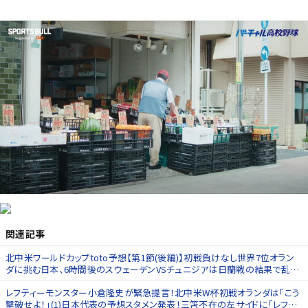
関連記事
北中米ワールドカップtoto予想【第1節(後編)】初戦負けなし世界7位オラン
ダに挑む日本、6時間後のスウェーデンVSチュニジアは日蘭戦の結果で乱打
戦に
レフティーモンスター小倉隆史が緊急提言！北中米W杯初戦オランダは｢こう
撃破せよ！」(1)日本代表の予想スタメン発表！三笘不在の左サイドに｢レフテ