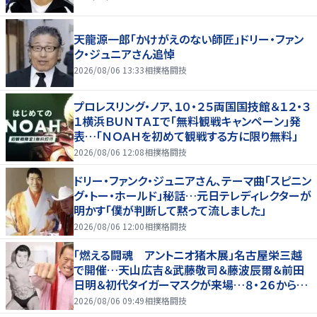
天龍源一郎「かけがえのない師匠」ドリー・ファン
ク・ジュニアさん追悼
2026/08/06 13:33
相撲格闘技
プロレスリング・ノア、１０・２５両国国技館＆１２・３
１横浜ＢＵＮＴＡＩで「無料観戦キャンペーン」発
表…「ＮＯＡＨを初めて観戦する方に限り無料」
2026/08/06 12:08
相撲格闘技
ドリー・ファンク・ジュニアさん、テーマ曲「スピニン
グ・トー・ホールド」秘話…元日テレディレクターが
明かす「僕が判断して黙って流しました」
2026/08/06 12:00
相撲格闘技
「燃える闘魂 アントニオ猪木展」名古屋栄三越
で開催…天山広吉＆武藤敬司＆藤波辰爾＆前田
日明＆初代タイガーマスクが来場…８・２６から９・
７まで
2026/08/06 09:49
相撲格闘技