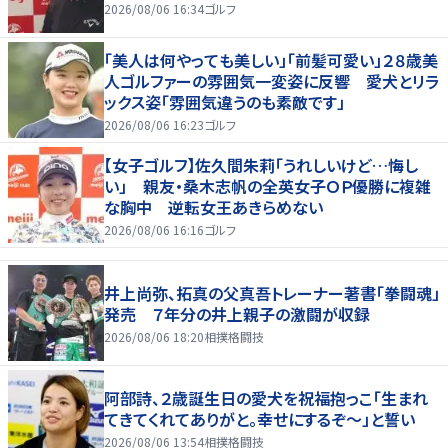
2026/08/06 16:34
ゴルフ
「美人は何やっても美しい」「前髪可愛い」２８歳美
人ゴルファーの雰囲気一変姿に反響 愛犬とリラ
ックス姿「雰囲気違うのも素敵です」
2026/08/06 16:23
ゴルフ
【女子ゴルフ】佐久間朱莉「うれしいけど…悔し
い」 親友・桑木志帆の全英女子ＯＰ優勝に複雑
な胸中 逆転女王あきらめない
2026/08/06 16:16
ゴルフ
井上尚弥、拓真の父真吾トレーナー著書「拳闘魂」
発売 ７年分の井上親子の激闘が収録
2026/08/06 18:20
相撲格闘技
阿部詩、２歳誕生日の愛犬を祝福抱っこ「生まれ
てきてくれてありがと。幸せにするぞ～」と誓い
2026/08/06 13:54
相撲格闘技