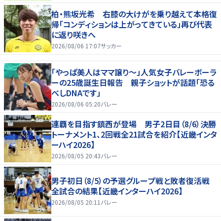
柏・熊坂光希 右膝の大けがを乗り越えて本格復
帰「コンディションは上がってきている」再び代表
に返り咲きへ
2026/08/06 17:07
サッカー
「やっぱ美人はママ譲り～」人気女子バレーボーラ
ーの25歳誕生日報告 親子ショットが話題「恐る
べしDNAです」
2026/08/06 05:20
バレー
連覇を目指す鎮西が登場 男子2日目（8/6）決勝
トーナメント1、2回戦全21試合を紹介【近畿インタ
ーハイ2026】
2026/08/05 20:43
バレー
男子初日（8/5）の予選グループ戦と敗者復活戦
全試合の結果【近畿インターハイ2026】
2026/08/05 20:11
バレー