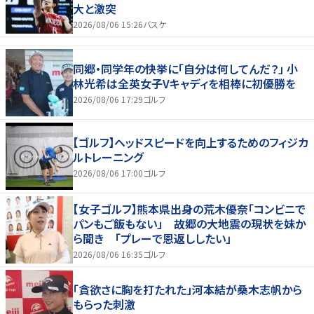
大と激突
2026/08/06 15:26
バスケ
同郷・同学年の快挙に「自分は何してんだ？」 小
林光希は全英女子Vキャディを相棒に初優勝を
2026/08/06 17:29
ゴルフ
【ゴルフ】ヘッドスピードを向上するためのフィジカ
ルトレーニング
2026/08/06 17:00
ゴルフ
【女子ゴルフ】熊本県出身の荒木優奈「コンビニで
パンもご飯もない」 故郷の大地震の現状を妹か
ら聞き 「プレーで恩返ししたい」
2026/08/06 16:35
ゴルフ
「貪欲さに胸を打たれた」河本結が桑木志帆から
もらった刺激