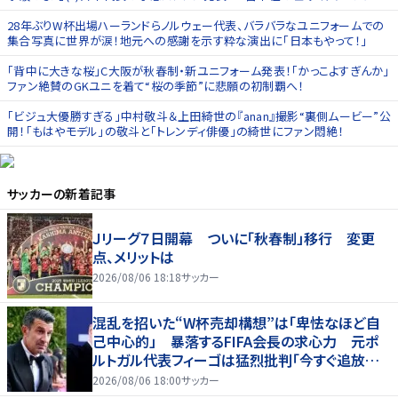
ィー｣を回せ！
28年ぶりW杯出場ハーランドらノルウェー代表、バラバラなユニフォームでの
集合写真に世界が涙！地元への感謝を示す粋な演出に｢日本もやって！｣
｢背中に大きな桜｣C大阪が秋春制・新ユニフォーム発表！｢かっこよすぎんか｣
ファン絶賛のGKユニを着て“桜の季節”に悲願の初制覇へ！
｢ビジュ大優勝すぎる｣中村敬斗＆上田綺世の『anan』撮影“裏側ムービー”公
開！｢もはやモデル｣の敬斗と｢トレンディ俳優｣の綺世にファン悶絶！
サッカー
の新着記事
Ｊリーグ７日開幕 ついに「秋春制」移行 変更
点、メリットは
2026/08/06 18:18
サッカー
混乱を招いた“W杯売却構想”は「卑怯なほど自
己中心的」 暴落するFIFA会長の求心力 元ポ
ルトガル代表フィーゴは猛烈批判「今すぐ追放す
べきだ」
2026/08/06 18:00
サッカー