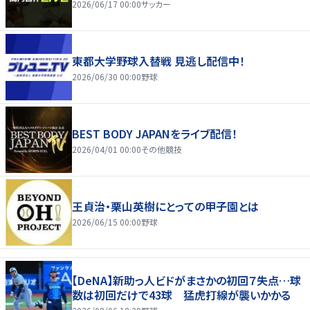
2026/06/17 00:00
サッカー
東都大学野球入替戦 見逃し配信中！
2026/06/30 00:00
野球
BEST BODY JAPANをライブ配信！
2026/04/01 00:00
その他競技
王貞治・栗山英樹にとっての甲子園とは
2026/06/15 00:00
野球
【DeNA】新助っ人ビドがまさかの初回７失点…球
数は初回だけで43球 猛虎打線が襲いかかる