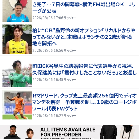
き完了…７日の開幕戦・横浜ＦＭ戦出場ＯＫ Ｊリ
ーグが公表
2026/08/06 17:06
サッカー
柏に“ＣＢ”島野怜の新オプション「リカルドからや
ってみないかと」本職はボランチの２２歳が新境
地を開拓へ
2026/08/06 16:56
サッカー
町田GK谷晃生の結婚報告に代表選手から祝福、
久保建英には「君付けしたことないだろ」とお返し
2026/08/06 16:45
サッカー
Ｒマドリード、クラブ史上最高額２５６億円でディオ
マンデを獲得 争奪戦を制し、１９歳のコートジボ
ワール代表ＦＷゲット
2026/08/06 16:27
サッカー