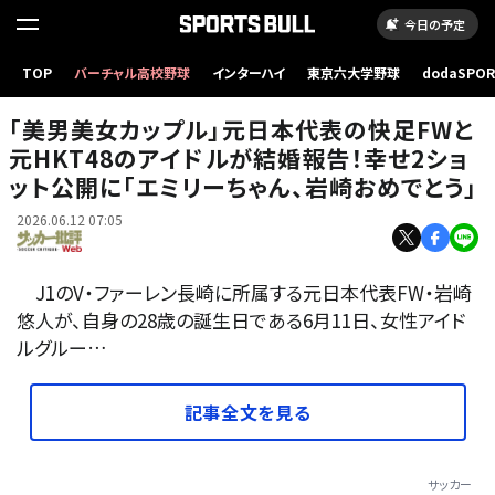
今日の予定
快足アタッカーと元アイドルの結婚報告2ショットに祝福の声が多く寄せられた。（写真はイメ
TOP
バーチャル高校野球
インターハイ
東京六大学野球
dodaSPO
ージです） 撮影／中地拓也
（新しいタブ
｢美男美女カップル｣元日本代表の快足FWと
元HKT48のアイドルが結婚報告！幸せ2ショ
ット公開に｢エミリーちゃん、岩崎おめでとう｣
2026.06.12 07:05
J1のV・ファーレン長崎に所属する元日本代表FW・岩崎
悠人が、自身の28歳の誕生日である6月11日、女性アイド
ルグルー…
記事全文を見る
サッカー