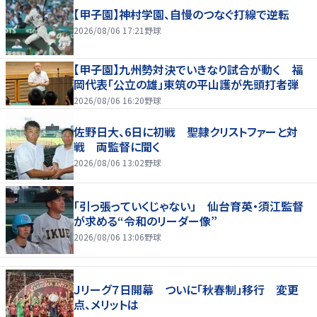
【甲子園】神村学園、自慢のつなぐ打線で逆転
2026/08/06 17:21
野球
【甲子園】九州勢対決でいきなり試合が動く 福
岡代表「公立の雄」東筑の平山護が先頭打者弾
2026/08/06 16:20
野球
佐野日大、6日に初戦 聖隷クリストファーと対
戦 両監督に聞く
2026/08/06 13:02
野球
「引っ張っていくじゃない」 仙台育英・須江監督
が求める“令和のリーダー像”
2026/08/06 13:06
野球
Ｊリーグ７日開幕 ついに「秋春制」移行 変更
点、メリットは