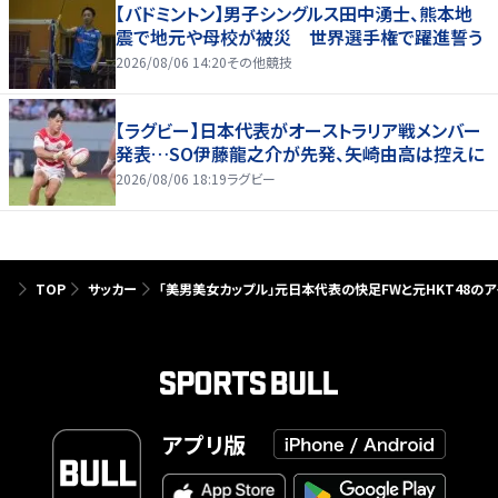
【バドミントン】男子シングルス田中湧士、熊本地
震で地元や母校が被災 世界選手権で躍進誓う
2026/08/06 14:20
その他競技
【ラグビー】日本代表がオーストラリア戦メンバー
発表…SO伊藤龍之介が先発、矢崎由高は控えに
2026/08/06 18:19
ラグビー
TOP
サッカー
｢美男美女カップル｣元日本代表の快足FWと元HKT48のア
アプリ版