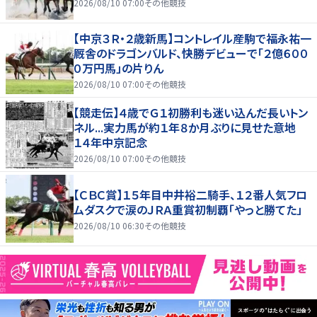
2026/08/10 07:00
その他競技
【中京３Ｒ・２歳新馬】コントレイル産駒で福永祐一
厩舎のドラゴンバルド、快勝デビューで「２億６００
０万円馬」の片りん
2026/08/10 07:00
その他競技
【競走伝】４歳でＧ１初勝利も迷い込んだ長いトン
ネル...実力馬が約１年８か月ぶりに見せた意地
１４年中京記念
2026/08/10 07:00
その他競技
【ＣＢＣ賞】１５年目中井裕二騎手、１２番人気フロ
ムダスクで涙のＪＲＡ重賞初制覇「やっと勝てた」
2026/08/10 06:30
その他競技