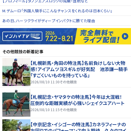
【プロフィール】ダノンエアズロックの成績・血統など
M.デムーロ「外国人騎手にこんなチャンスをくれるのは日本くらい」
あの日、ハーツクライがディープインパクトに勝てた理由
その他競技
の新着記事
【札幌新馬・角田の特注馬】名前負けしない大物
感！アイアムツヨスギルが好気配 池添謙一騎手
「すごくいいものを持っている」
2026/08/10 11:30
その他競技
【札幌記念・ヤマタケの特注馬】今年は大混戦！
圧倒的な距離実績が心強いシェイクユアハート
2026/08/10 11:15
その他競技
【中京記念・イシゴーの特注馬】カネラフィーナの
左回りでのパフォーマンス向上期待 久々のマイ