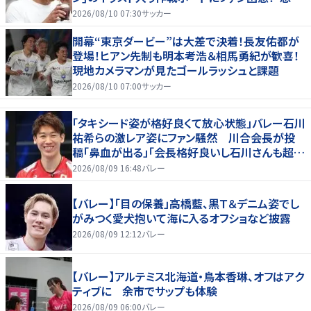
よりデカくて吹いた｣
2026/08/10 07:30
サッカー
開幕“東京ダービー”は大差で決着！長友佑都が
登場！ヒアン先制も明本考浩＆相馬勇紀が歓喜！
現地カメラマンが見たゴールラッシュと課題
2026/08/10 07:00
サッカー
「タキシード姿が格好良くて放心状態」バレー石川
祐希らの激レア姿にファン騒然 川合会長が投
稿「鼻血が出る」「会長格好良いし石川さんも超格
好いい」
2026/08/09 16:48
バレー
【バレー】「目の保養」高橋藍、黒Ｔ＆デニム姿でし
がみつく愛犬抱いて海に入るオフショなど披露
2026/08/09 12:12
バレー
【バレー】アルテミス北海道・鳥本香琳、オフはアク
ティブに 余市でサップも体験
2026/08/09 06:00
バレー