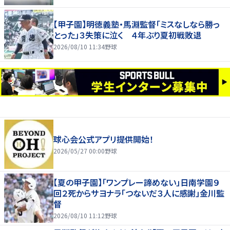
【甲子園】明徳義塾・馬淵監督「ミスなしなら勝っ
とった」３失策に泣く ４年ぶり夏初戦敗退
2026/08/10 11:34
野球
球心会公式アプリ提供開始！
2026/05/27 00:00
野球
【夏の甲子園】「ワンプレー諦めない」日南学園９
回２死からサヨナラ「つないだ３人に感謝」金川監
督
2026/08/10 11:12
野球