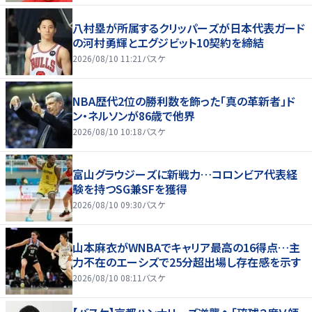
八村塁が所属するクリッパーズが日本代表ガード
の河村勇輝とエグジビット10契約を締結
2026/08/10 11:21
バスケ
NBA歴代2位の勝利数を飾った「真の革新者」ド
ン・ネルソンが86歳で他界
2026/08/10 10:18
バスケ
富山グラウジーズに新戦力…コロンビア代表経
験を持つSG兼SFを獲得
2026/08/10 09:30
バスケ
山本麻衣がWNBAでキャリア最高の16得点…主
力不在のエーシズで25分超出場し存在感を示す
2026/08/10 08:11
バスケ