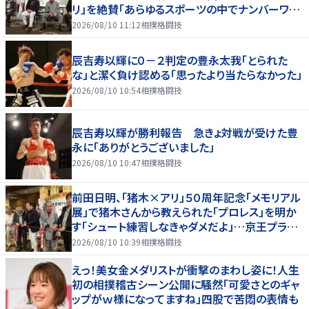
リ」を絶賛「あらゆるスポーツの中でナンバーワン
の存在」
2026/08/10 11:12
相撲格闘技
辰吉寿以輝に０－２判定の豊永太我「とられた
な」と潔く負け認める「思ったより当たらなかった」
2026/08/10 10:54
相撲格闘技
辰吉寿以輝が勝利報告 急きょ対戦が受けた豊
永に「ありがとうございました」
2026/08/10 10:47
相撲格闘技
前田日明、「猪木×アリ」５０周年記念「メモリアル
展」で猪木さんから教えられた「プロレス」を明か
す「シュート練習しなきゃダメだよ」…京王プラザ
ホテルで３１日まで
2026/08/10 10:39
相撲格闘技
えっ！美女金メダリストが衝撃のまわし姿に！人生
初の相撲稽古シーン公開に騒然「可愛さとのギャ
ップがｗ様になってますね」四股で苦悶の表情も