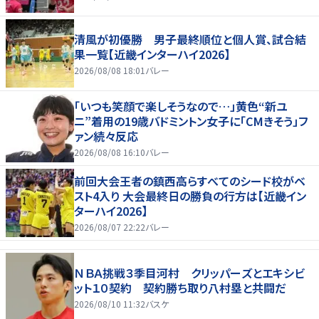
清風が初優勝 男子最終順位と個人賞、試合結
果一覧【近畿インターハイ2026】
2026/08/08 18:01
バレー
「いつも笑顔で楽しそうなので…」黄色“新ユ
ニ”着用の19歳バドミントン女子に「CMきそう」フ
ァン続々反応
2026/08/08 16:10
バレー
前回大会王者の鎮西高らすべてのシード校がベ
スト4入り 大会最終日の勝負の行方は【近畿イン
ターハイ2026】
2026/08/07 22:22
バレー
ＮＢＡ挑戦３季目河村 クリッパーズとエキシビ
ット１０契約 契約勝ち取り八村塁と共闘だ
2026/08/10 11:32
バスケ