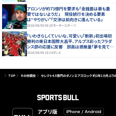
アロンソが約73億円を要求も「金銭面は最も重
要ではないようだ」 現役続行を決める要素
は“やりがい”「交渉は前向きに進んでいる」
2026/08/08 06:20
モータースポーツ
「いわきらしくていいな、可愛い」「斬新」初出場初
勝利の東日本国際大昌平、アルプス彩ったフラダ
ンス部の応援に反響 部員は感無量「夢を見てい
るよう」
2026/08/08 18:14
ダンス
TOP
その他競技
セレクト4.5億円のダノンエアズロック 約2年1カ月ぶ
アプリ版