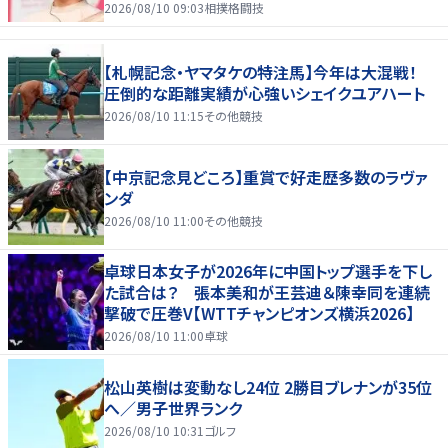
2026/08/10 09:03
相撲格闘技
【札幌記念・ヤマタケの特注馬】今年は大混戦！
圧倒的な距離実績が心強いシェイクユアハート
2026/08/10 11:15
その他競技
【中京記念見どころ】重賞で好走歴多数のラヴァ
ンダ
2026/08/10 11:00
その他競技
卓球日本女子が2026年に中国トップ選手を下し
た試合は？ 張本美和が王芸迪＆陳幸同を連続
撃破で圧巻V【WTTチャンピオンズ横浜2026】
2026/08/10 11:00
卓球
松山英樹は変動なし24位 2勝目ブレナンが35位
へ／男子世界ランク
2026/08/10 10:31
ゴルフ