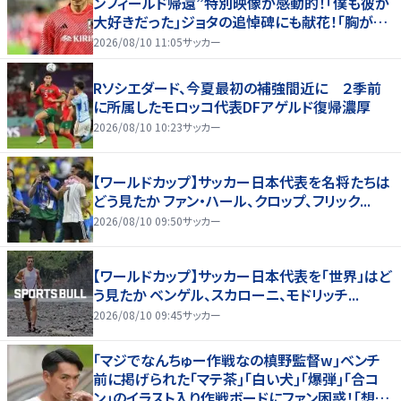
ンフィールド帰還”特別映像が感動的！｢僕も彼が
大好きだった｣ジョタの追悼碑にも献花！｢胸が熱
くなります…｣
2026/08/10 11:05
サッカー
Rソシエダード、今夏最初の補強間近に ２季前
に所属したモロッコ代表DFアゲルド復帰濃厚
2026/08/10 10:23
サッカー
【ワールドカップ】サッカー日本代表を名将たちは
どう見たか ファン・ハール、クロップ、フリック...
2026/08/10 09:50
サッカー
【ワールドカップ】サッカー日本代表を「世界」はど
う見たか ベンゲル、スカローニ、モドリッチ...
2026/08/10 09:45
サッカー
｢マジでなんちゅー作戦なの槙野監督w｣ベンチ
前に掲げられた｢マテ茶｣｢白い犬｣｢爆弾｣｢合コ
ン｣のイラスト入り作戦ボードにファン困惑！｢想像