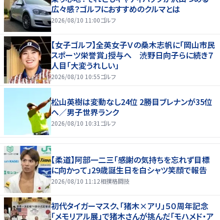
広々感？ゴルフにおすすめのクルマとは
2026/08/10 11:00
ゴルフ
【女子ゴルフ】全英女子Ｖの桑木志帆に「岡山市民
スポーツ栄誉賞」授与へ 渋野日向子らに続き７
人目「大変うれしい」
2026/08/10 10:55
ゴルフ
松山英樹は変動なし24位 2勝目ブレナンが35位
へ／男子世界ランク
2026/08/10 10:31
ゴルフ
【柔道】阿部一二三「感謝の気持ちを忘れず目標
に向かって」29歳誕生日を白シャツ笑顔で報告
2026/08/10 11:12
相撲格闘技
初代タイガーマスク、「猪木×アリ」５０周年記念
「メモリアル展」で猪木さんが挑んだ「モハメド・ア