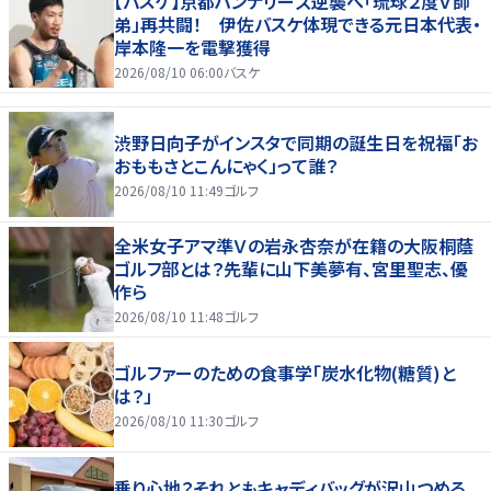
【バスケ】京都ハンナリーズ逆襲へ「琉球２度Ｖ師
弟」再共闘！ 伊佐バスケ体現できる元日本代表・
岸本隆一を電撃獲得
2026/08/10 06:00
バスケ
渋野日向子がインスタで同期の誕生日を祝福「お
おももさとこんにゃく」って誰？
2026/08/10 11:49
ゴルフ
全米女子アマ準Ｖの岩永杏奈が在籍の大阪桐蔭
ゴルフ部とは？先輩に山下美夢有、宮里聖志、優
作ら
2026/08/10 11:48
ゴルフ
ゴルファーのための食事学「炭水化物(糖質)と
は？」
2026/08/10 11:30
ゴルフ
乗り心地？それともキャディバッグが沢山つめる