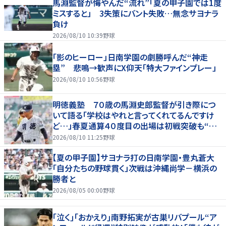
馬淵監督が悔やんだ“流れ”「夏の甲子園では1度
ミスすると」 3失策にバント失敗…無念サヨナラ
負け
2026/08/10 10:39
野球
「影のヒーロー」日南学園の劇勝呼んだ“神走
塁” 悲鳴→歓声にX仰天「特大ファインプレー」
2026/08/10 10:56
野球
明徳義塾 ７０歳の馬淵史郎監督が引き際につ
いて語る「学校はやれと言ってくれてるんですけ
ど…」春夏通算４０度目の出場は初戦突破も“馬
淵節”炸裂
2026/08/10 11:25
野球
【夏の甲子園】サヨナラ打の日南学園・豊丸蒼大
「自分たちの野球貫く」次戦は沖縄尚学－横浜の
勝者と
2026/08/05 00:00
野球
｢泣く｣｢おかえり｣南野拓実が古巣リバプール“ア