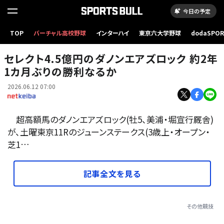
今日の予定
ジューンS2026に出走予定のダノンエアズロック(25年5月撮影、ユーザー提供：Spice Upさ
TOP
バーチャル高校野球
インターハイ
東京六大学野球
dodaSPO
ん)
（新しいタブ
セレクト4.5億円のダノンエアズロック 約2年
1カ月ぶりの勝利なるか
2026.06.12 07:00
超高額馬のダノンエアズロック(牡5、美浦・堀宣行厩舎)
が、土曜東京11Rのジューンステークス(3歳上・オープン・
芝1…
記事全文を見る
その他競技