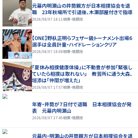
元幕内明瀬山の井筒親方が日本相撲協会を退
職 23年秋場所で引退後、木瀬部屋付きで指導
2026/08/07 18:11
相撲・格闘技
【ONE】野杁正明らフェザー級トーナメント出場６
選手は全員計量・ハイドレーションクリア
2026/08/07 18:08
相撲・格闘技
「夏休み相撲健康体操」に不動豊が参加「緊張し
ていたら相撲は取れない」 教習所に通う大森、
垣添は「仲間が増えた」
2026/08/07 17:57
相撲・格闘技
年寄・井筒が７日付で退職 日本相撲協会が発
表 元幕内明瀬山
2026/08/07 17:45
相撲・格闘技
元幕内・明瀬山の井筒親方が日本相撲協会を退