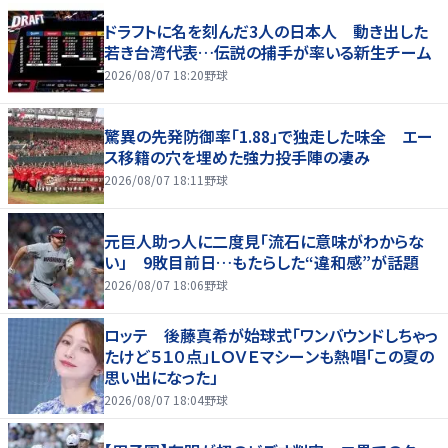
ドラフトに名を刻んだ3人の日本人 動き出した
若き台湾代表…伝説の捕手が率いる新生チーム
2026/08/07 18:20
野球
驚異の先発防御率「1.88」で独走した味全 エー
ス移籍の穴を埋めた強力投手陣の凄み
2026/08/07 18:11
野球
元巨人助っ人に二度見「流石に意味がわからな
い」 9敗目前日…もたらした“違和感”が話題
2026/08/07 18:06
野球
ロッテ 後藤真希が始球式「ワンバウンドしちゃっ
たけど５１０点」ＬＯＶＥマシーンも熱唱「この夏の
思い出になった」
2026/08/07 18:04
野球