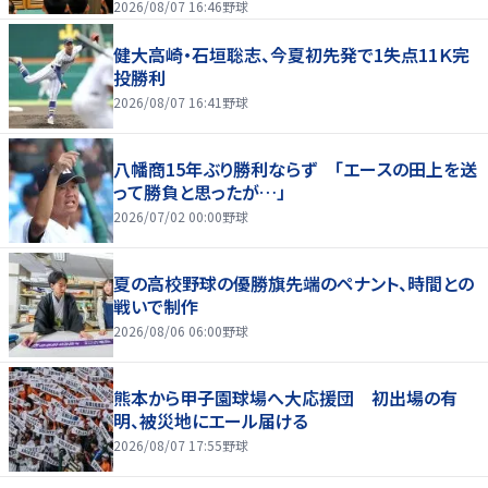
2026/08/07 16:46
野球
健大高崎・石垣聡志、今夏初先発で1失点11Ｋ完
投勝利
2026/08/07 16:41
野球
八幡商15年ぶり勝利ならず 「エースの田上を送
って勝負と思ったが…」
2026/07/02 00:00
野球
夏の高校野球の優勝旗先端のペナント、時間との
戦いで制作
2026/08/06 06:00
野球
熊本から甲子園球場へ大応援団 初出場の有
明、被災地にエール届ける
2026/08/07 17:55
野球