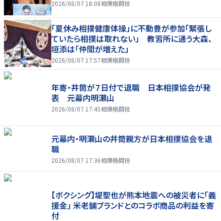
2026/08/07 18:08
相撲格闘技
「夏休み相撲健康体操」に不動豊が参加「緊張し
ていたら相撲は取れない」 教習所に通う大森、
垣添は「仲間が増えた」
2026/08/07 17:57
相撲格闘技
年寄・井筒が７日付で退職 日本相撲協会が発
表 元幕内明瀬山
2026/08/07 17:45
相撲格闘技
元幕内・明瀬山の井筒親方が日本相撲協会を退
職
2026/08/07 17:36
相撲格闘技
【ボクシング】堤聖也が熊本地震への被災者に「義
援金」 米老舗ブランドとのコラボ商品の利益を寄
付