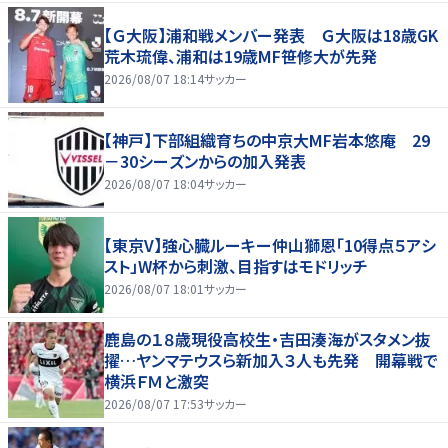
【Ｇ大阪】浦和戦メンバー発表 Ｇ大阪は18歳GK
荒木琉偉、浦和は19歳MF笹修大が先発
2026/08/07 18:14
サッカー
【神戸】下部組織育ちの中京大MF岩本悠庵 29
－30シーズンからの加入発表
2026/08/07 18:04
サッカー
【東京V】強心臓ルーキー仲山獅恩「10得点５アシ
スト」W杯から刺激、目指すはモドリッチ
2026/08/07 18:01
サッカー
鹿島の１８歳現役高校生・吉田湊海がスタメン抜
擢…ヤンマテウスら新加入３人も先発 開幕戦で
横浜ＦＭと激突
2026/08/07 17:53
サッカー