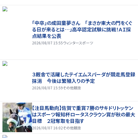
「中卒」の成田童夢さん 「まさか東大の門をくぐ
る日が来るとは…」高卒認定試験に挑戦！ＡＩ採
点結果を公表
2026/08/07 15:55
ウィンタースポーツ
３厩舎で活躍したテイエムスパーダが競走馬登録
抹消 今後は繁殖入りの予定
2026/08/07 15:59
その他競技
【注目馬動向】佐賀で重賞７勝のサキドリトッケン
はスポーツ報知杯ロータスクラウン賞が秋の最大
目標 ２冠奪取を目指す
2026/08/07 16:02
その他競技