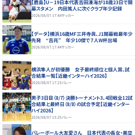
【鹿島】U－19日本代表吉田湊海が18歳23日で開
幕スタメン 内田篤人に次ぐクラブ年少記録
2026/08/07 17:44
サッカー
【データ】横浜16歳MF三井寺眞、J1開幕戦最年少
先発 “吉兆” 年少10傑で７人W杯出場
2026/08/07 17:44
サッカー
横浜隼人が初優勝 女子最終順位と個人賞、試
合結果一覧【近畿インターハイ2026】
2026/08/07 17:23
バレー
男子3日目（8/7）決勝トーナメント3、4回戦全12試
合結果と最終日（8/8）の試合予定【近畿インター
ハイ2026】
2026/08/07 15:25
バレー
バレーボール大友愛さん 日本代表の長女・美空