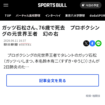
今日の予定
TOP
バーチャル高校野球
インターハイ
東京六大学野球
dodaSPO
ガッツ石松さん
（新しいタブ
ガッツ石松さん、76歳で死去 プロボクシン
グの元世界王者 幻の右
2026.06.11 16:37
プロボクシングの元世界王者でタレントのガッツ石松
（ガッツ・いしまつ、本名鈴木有二〈すずき・ゆうじ〉）さんが
2日肺炎のた…
記事全文を見る
相撲・格闘技