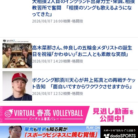
大相撲２人目のイングランド出身力士・栄誠、相撲
教習所で奮闘 「相撲のソングも歌えるようにな
ってきた」
2026/08/07 16:00
相撲・格闘技
高木菜那さん、仲良しの五輪金メダリストの誕生
日を祝福「かわゆい」「お二人とも素敵な笑顔」
2026/08/07 14:20
相撲・格闘技
ボクシング那須川天心が井上拓真との再戦チケッ
ト告知 「面白いですからワクワクさせますから」
2026/08/07 12:52
相撲・格闘技