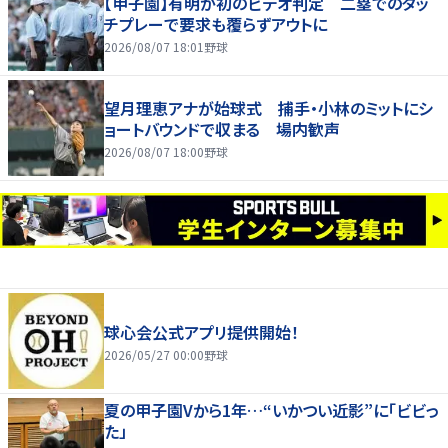
【甲子園】有明が初のビデオ判定 二塁でのタッ
チプレーで要求も覆らずアウトに
2026/08/07 18:01
野球
望月理恵アナが始球式 捕手・小林のミットにシ
ョートバウンドで収まる 場内歓声
2026/08/07 18:00
野球
球心会公式アプリ提供開始！
2026/05/27 00:00
野球
夏の甲子園Vから1年…“いかつい近影”に「ビビっ
た」