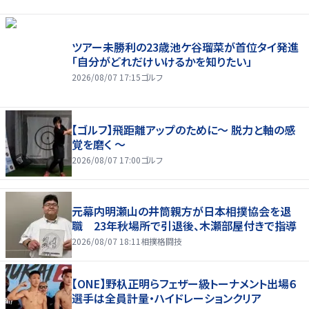
ツアー未勝利の23歳池ケ谷瑠菜が首位タイ発進
「自分がどれだけいけるかを知りたい」
2026/08/07 17:15
ゴルフ
【ゴルフ】飛距離アップのために～ 脱力と軸の感
覚を磨く ～
2026/08/07 17:00
ゴルフ
元幕内明瀬山の井筒親方が日本相撲協会を退
職 23年秋場所で引退後、木瀬部屋付きで指導
2026/08/07 18:11
相撲格闘技
【ONE】野杁正明らフェザー級トーナメント出場６
選手は全員計量・ハイドレーションクリア