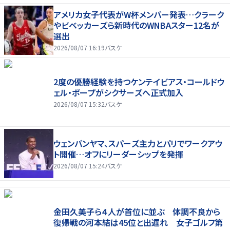
アメリカ女子代表がW杯メンバー発表…クラーク
やビベッカーズら新時代のWNBAスター12名が
選出
2026/08/07 16:19
バスケ
2度の優勝経験を持つケンテイビアス・コールドウ
ェル・ポープがシクサーズへ正式加入
2026/08/07 15:32
バスケ
ウェンバンヤマ、スパーズ主力とパリでワークアウ
ト開催…オフにリーダーシップを発揮
2026/08/07 15:24
バスケ
金田久美子ら４人が首位に並ぶ 体調不良から
復帰戦の河本結は45位と出遅れ 女子ゴルフ第