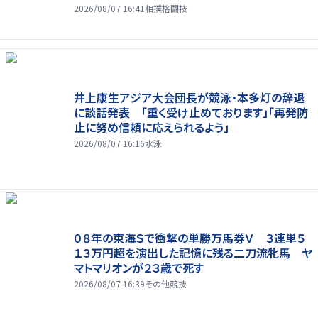
2026/08/07 16:41
相撲格闘技
井上康生アジア大会団長が競泳・本多灯の辞退
に談話発表 「重く受け止めております」「再発防
止に努め信頼に応えられるよう」
2026/08/07 16:16
水泳
０８年の東海Ｓで衝撃の単勝万馬券Ｖ ３連単５
１３万円超を演出した記憶に残る二刀流牝馬 ヤ
マトマリオンが２３歳で死す
2026/08/07 16:39
その他競技