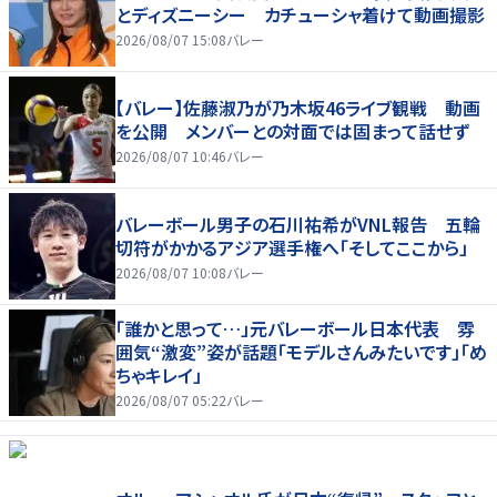
とディズニーシー カチューシャ着けて動画撮影
2026/08/07 15:08
バレー
【バレー】佐藤淑乃が乃木坂46ライブ観戦 動画
を公開 メンバーとの対面では固まって話せず
2026/08/07 10:46
バレー
バレーボール男子の石川祐希がVNL報告 五輪
切符がかかるアジア選手権へ「そしてここから」
2026/08/07 10:08
バレー
「誰かと思って…」元バレーボール日本代表 雰
囲気“激変”姿が話題「モデルさんみたいです」「め
ちゃキレイ」
2026/08/07 05:22
バレー