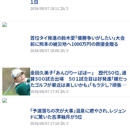
１日
2026/08/07 18:11
ゴルフ
首位タイ発進の鈴木愛「優勝争いがしたい」大会
前に熊本の被災地へ1000万円の救援金贈る
2026/08/07 18:06
ゴルフ
金田久美子「あんびりーばぼー」 歴代５０位、通
算５００試合出場 ５０１試合目は好発進「嫌だっ
たゴルフが最近は楽しいかも」「もう少し？頑張り
たいな」
2026/08/07 17:35
ゴルフ
「予選落ちの次が大事」温泉に癒やされ、レジェン
ドに驚いた吉澤柚月が5位
2026/08/07 17:16
ゴルフ