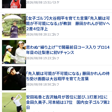
2026/08/08 15:51
バスケ
【女子ゴルフ】大谷翔平を育てた言葉「先入観は可
能が不可能になる」が教訓 藤田かれんが初Ｖへ
２差４位浮上
2026/08/08 20:11
ゴルフ
思わぬ“繰り上げ”で開幕前日コース入り プロ14
年目の辻梨恵に初Vチャンス
2026/08/08 19:23
ゴルフ
「先入観は可能が不可能になる」 藤田かれんの待
ち受け画面は大谷翔平を育てた言葉
2026/08/08 18:50
ゴルフ
安田祐香と吉沢柚月が首位に並び、1打差3位に
金田久美子、河本結は17位 国内女子ゴルフ第2
日