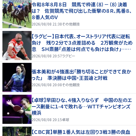
令和８年８月８日 競馬で枠連（８）－（８）決着
は？ 佐賀競馬で飛び出した衝撃の８Ｒ、馬番８、
８番人気のＶ
2026/08/08 21:38
その他競技
【ラグビー】日本代表、オーストラリア代表に逆転
負け 残り２分で３点差詰める ２万観衆がため
息 ＳＨ斎藤「点差は何点でも負けは負け」…前
半にＳＯ伊藤龍が先制トライ、３２ー３５で惜敗
2026/08/08 20:57
ラグビー
張本美和が４強進出「勝ち切ることができて良か
った」 準決勝は中国・王芸迪と対戦
2026/08/08 20:08
その他競技
【卓球】早田ひな、４強入りならず 中国の左のエ
ース蒯曼に１-４で敗れる…ＷＴＴチャンピオンズ
横浜
2026/08/08 20:15
卓球
【ＣＢＣ賞】単勝１番人気は左回り３戦３勝の良血