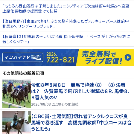
「もちろん西山茂行は了解しました」ニシノティアモ次走は府中牝馬Sへ変更
上原佑調教師の提案受けて快諾
【注目馬動向】東風Sで約1年ぶりの勝利を飾ったヴァルキリーバースは府中
牝馬Sへ サンデーサラブレッド...
【秋華賞】G1初挑戦のテレサは14着 松山弘平騎手「ペースが上がったときに
苦しくなって…」
その他競技
の新着記事
令和８年８月８日 競馬で枠連（８）－（８）決着
は？ 佐賀競馬で飛び出した衝撃の８Ｒ、馬番８、
８番人気のＶ
2026/08/08 21:38
その他競技
【ＣＢＣ賞・土曜気配】切れ者アンクルクロスが良
馬場で巻き返す 高橋亮調教師「中京コースは合
うと思う」