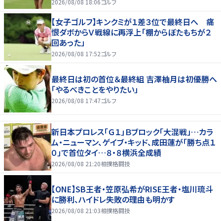
2026/08/08 18:06
ゴルフ
【女子ゴルフ】キンクミが１差３位で最終日へ 痛
恨ダボからＶ戦線に再浮上「棚からぼたもちが２
回あった」
2026/08/08 17:52
ゴルフ
最終日は初の首位＆最終組 吉澤柚月は初優勝へ
「やるべきことをやりたい」
2026/08/08 17:47
ゴルフ
新日本プロレス「Ｇ１」Ｂブロック「大混戦」…カラ
ム・ニューマン、ゲイブ・キッド、成田蓮が「勝ち点１
０」で首位タイ…８・８横浜全成績
2026/08/08 21:20
相撲格闘技
【ONE】SB王者・笠原弘希がRISE王者・塩川琉斗
に勝利、ハイドレ失敗の理由も明かす
2026/08/08 21:03
相撲格闘技