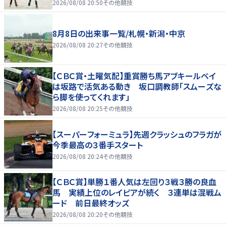
2026/08/08 20:50
その他競技
8月8日の出来事一覧/札幌・新潟・中京
2026/08/08 20:27
その他競技
【ＣＢＣ賞・土曜気配】重賞勝ち馬アブキールベイ
は坂路で活気ある動き 坂口調教師「スムーズな
ら脚を使ってくれます」
2026/08/08 20:25
その他競技
【スーパーフォーミュラ】先週クラッシュのフラガが
今季最高の３番手スタート
2026/08/08 20:24
その他競技
【ＣＢＣ賞】単勝１番人気は左回り３戦３勝の良血
馬 実績上位のレイピアが続く ３連単は混戦ム
ード 前日最終オッズ
2026/08/08 20:20
その他競技