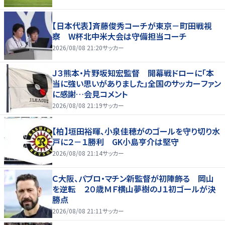
【日本代表】斉藤俊秀コーチが東京－町田戦視
察 W杯北中米大会は守備担当コーチ
2026/08/08 21:20
サッカー
Ｊ３熊本・片野坂知宏監督 開幕戦ドローに「本
当に強い思いがありました」全国のサッカーファン
に感謝…会見コメント
2026/08/08 21:19
サッカー
【柏】垣田裕暉、小泉佳穂がのゴールを守り切り水
戸に２－１勝利 GK小島亨介は堅守
2026/08/08 21:14
サッカー
Ｃ大阪、パブロ・マチン新監督が初陣飾る 岡山
を逆転 ２０歳ＭＦ横山夢樹のＪ１初ゴールが決
勝点
2026/08/08 21:11
サッカー