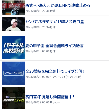
西武・小島大河が逆転HRで連敗止める
2026/08/08 20:38
野球
センバツ8強英明が15年ぶり夏白星
2026/08/08 20:34
野球
夏の甲子園 全試合無料ライブ配信！
2026/04/13 00:00
野球
全30競技を完全無料でライブ配信！
2025/06/20 00:00
インターハイ(インハイ.tv)
高円宮杯 見逃し動画配信中！
2026/06/17 00:00
サッカー