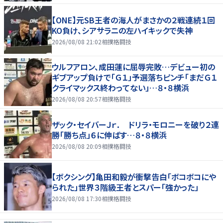
【ONE】元SB王者の海人がまさかの２戦連続１回
KO負け、シアサラニの左ハイキックで失神
2026/08/08 21:02
相撲格闘技
ウルフアロン、成田蓮に屈辱完敗…デビュー初の
ギブアップ負けで「Ｇ１」予選落ちピンチ「まだＧ１
クライマックス終わってない」…８・８横浜
2026/08/08 20:57
相撲格闘技
ザック・セイバーＪｒ． ドリラ・モロニーを破り２連
勝「勝ち点」６に伸ばす…８・８横浜
2026/08/08 20:09
相撲格闘技
【ボクシング】亀田和毅が衝撃告白「ボコボコにや
られた」世界３階級王者とスパー「強かった」
2026/08/08 17:30
相撲格闘技