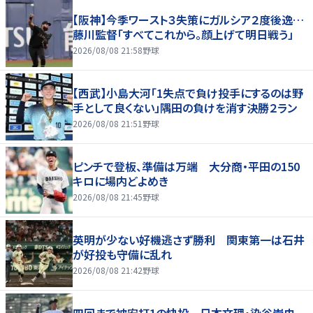
【阪神】今季ワースト３失策にガルシア２度後逸…
藤川監督「すべてこれから。顔上げて明日戦う」
2026/08/08 21:58
野球
【西武】小島大河「1失点で負け投手にするのは野
手として良くない」隅田の負けを消す決勝２ラン
2026/08/08 21:51
野球
ピンチで登板、準備は万端 大分商・平田の150
キロに場内どよめき
2026/08/08 21:45
野球
英明が少ない好機逃さず勝利 関東第一は石井
が好投も守備に乱れ
2026/08/08 21:42
野球