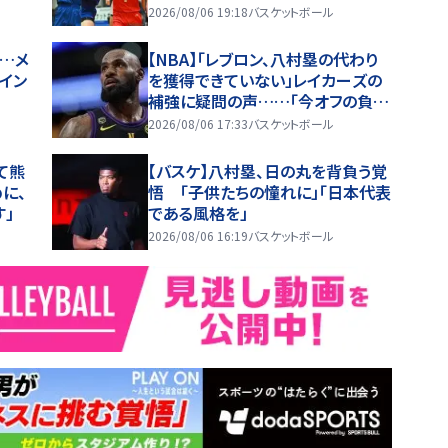
2026/08/06 19:18
バスケットボール
…メ
【NBA】「レブロン、八村塁の代わり
イン
を獲得できていない」レイカーズの
補強に疑問の声……「今オフの負け
組」という指摘も
2026/08/06 17:33
バスケットボール
て熊
【バスケ】八村塁、日の丸を背負う覚
に、
悟 「子供たちの憧れに」「日本代表
す」
である風格を」
2026/08/06 16:19
バスケットボール