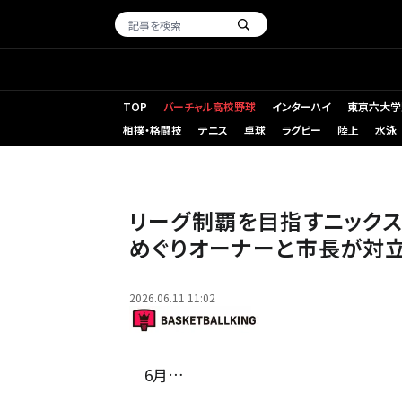
TOP
バーチャル高校野球
インターハイ
東京六大学
相撲・格闘技
テニス
卓球
ラグビー
陸上
水泳
セントラルパークに集うニックスファン [写真] = Getty Image
リーグ制覇を目指すニックス
めぐりオーナーと市長が対
2026.06.11 11:02
6月…