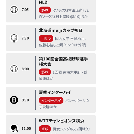
MLB
7:05
野球
Rソックス(吉田正尚) vs.
Wソックス(村上宗隆)(8:10)ほか
北海道meiji カップ初日
7:30
ゴルフ
国内女子 吉澤柚月、
佐藤心結ら出場(リンクは外部)
第108回全国高校野球選手
権大会
8:00
野球
1回戦 東海大甲府 - 鶴
岡東ほか
夏季インターハイ
9:30
インターハイ
バレーボール女
子決勝ほか
WTTチャンピオンズ横浜
11:00
卓球
男女シングルス2回戦(リ