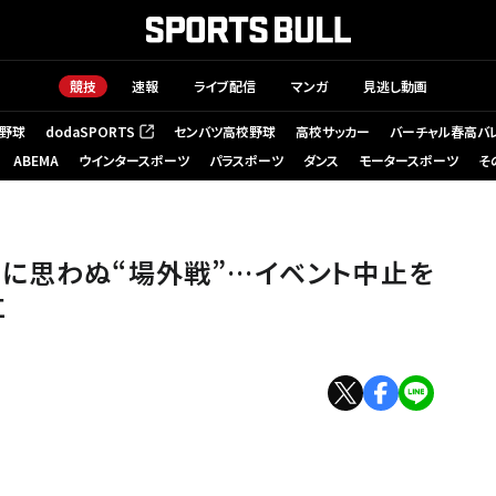
競技
速報
ライブ配信
マンガ
見逃し動画
野球
dodaSPORTS
センバツ高校野球
高校サッカー
バーチャル春高バ
（新しいタブで開く）
ABEMA
ウインタースポーツ
パラスポーツ
ダンス
モータースポーツ
そ
s
に思わぬ“場外戦”…イベント中止を
立