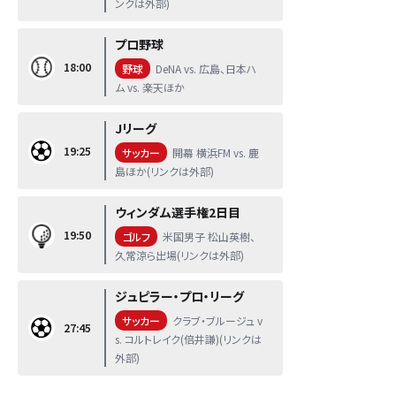
ンクは外部)
プロ野球
18:00
野球
DeNA vs. 広島、日本ハ
ム vs. 楽天ほか
Jリーグ
19:25
サッカー
開幕 横浜FM vs. 鹿
島ほか(リンクは外部)
ウィンダム選手権2日目
19:50
ゴルフ
米国男子 松山英樹、
久常涼ら出場(リンクは外部)
ジュピラー・プロ・リーグ
サッカー
クラブ・ブルージュ v
27:45
s. コルトレイク(倍井謙)(リンクは
外部)