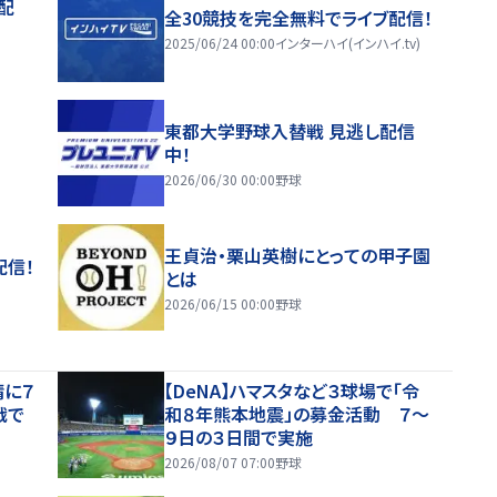
配
全30競技を完全無料でライブ配信！
2025/06/24 00:00
インターハイ(インハイ.tv)
東都大学野球入替戦 見逃し配信
中！
2026/06/30 00:00
野球
王貞治・栗山英樹にとっての甲子園
配信！
とは
2026/06/15 00:00
野球
晴に７
【DeNA】ハマスタなど３球場で「令
戦で
和８年熊本地震」の募金活動 ７～
９日の３日間で実施
2026/08/07 07:00
野球