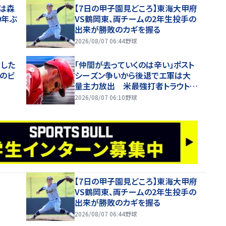
は森
【7日の甲子園見どころ】東海大甲府
0年ぶ
VS鶴岡東、両チームの2年生投手の
ろ
出来が勝敗のカギを握る
2026/08/07 06:44
野球
球した
「仲間が去っていくのは辛い」ポスト
Oのビ
シーズン争いから後退でエ軍は大
量主力放出 米最強打者トラウトが
球団意向に本音吐露「理想とはかけ
2026/08/07 06:10
野球
離れている」
【7日の甲子園見どころ】東海大甲府
VS鶴岡東、両チームの2年生投手の
出来が勝敗のカギを握る
2026/08/07 06:44
野球