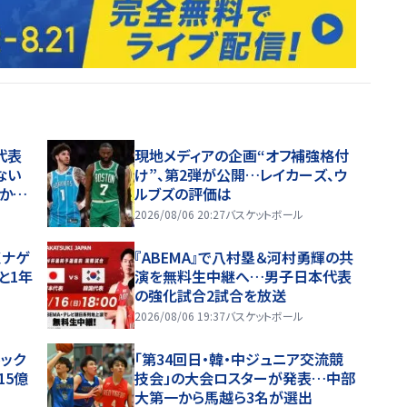
代表
現地メディアの企画“オフ補強格付
ない
け”、第2弾が公開…レイカーズ、ウ
いかな
ルブズの評価は
2026/08/06 20:27
バスケットボール
くナゲ
『ABEMA』で八村塁＆河村勇輝の共
と1年
演を無料生中継へ…男子日本代表
の強化試合2試合を放送
2026/08/06 19:37
バスケットボール
ルック
「第34回日・韓・中ジュニア交流競
15億
技会」の大会ロスターが発表…中部
大第一から馬越ら3名が選出