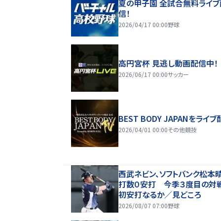
夏の甲子園 全試合無料ライブ
信！
2026/04/17 00:00
野球
高円宮杯 見逃し動画配信中！
2026/06/17 00:00
サッカー
BEST BODY JAPANをライブ
2026/04/01 00:00
その他競技
西武ネビン、ソフトバンク松本
打数０安打 今季３度目の対
初安打なるか／見どころ
2026/08/07 07:00
野球