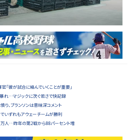
揮官「彼が試合に絡んでいくことが重要」
大暴れ…マジックに次ぐ若さで快記録
憤り、ブランソンは意味深コメント
合でいずれもアウェーチームが勝利
43万人…昨年の第2戦から88パーセント増