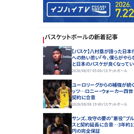
バスケットボール
の新着記事
【バスケ】八村塁が語った日本
への熱い思い「今、僕らがやら
と日本のバスケが良くなって
い」
2026/08/07 05:00
バスケットボール
ユーロリーグからの補強が続
ッツ…ロニー・ウォーカー四世
契約に合意
2026/08/06 19:43
バスケットボール
サンズ、攻守の要の”悪役”ブ
スと契約延長に合意…3年約1
円の完全保証