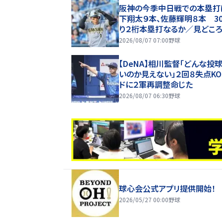
阪神の今季中日戦での本塁打
下翔太９本、佐藤輝明８本 3
り２桁本塁打なるか／見どこ
2026/08/07 07:00
野球
【DeNA】相川監督「どんな投
いのか見えない」２回８失点K
ドに２軍再調整命じた
2026/08/07 06:30
野球
球心会公式アプリ提供開始！
2026/05/27 00:00
野球