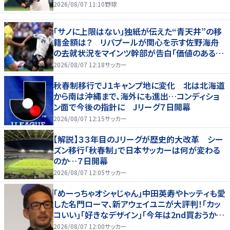
2026/08/07 11:10
野球
「サノに上限はない」独紙が伝えた“青天井”の移
籍金額は？ リバプールが関心を示す佐野海舟
の去就状況をマインツ幹部が告白「価値のあるも
のになる」
2026/08/07 12:18
サッカー
秋春制移行でＪ１キャンプ地に変化 北は北海道
から南は沖縄まで、海外にも進出…コンディショ
ン面で今後の指針に Jリーグ７日開幕
2026/08/07 12:15
サッカー
【解説】３３年目のＪリーグが歴史的大改革 シー
ズン移行「秋春制」で日本サッカーは何が変わる
のか…７日開幕
2026/08/07 12:05
サッカー
｢めーっちゃオシャじゃん｣中田英寿やトッティも愛
した名門ローマ、新アウェイユニが大評判！｢カッ
コいい｣｢好きなデザイン｣｢今年は2nd買おうか
な｣
2026/08/07 12:00
サッカー