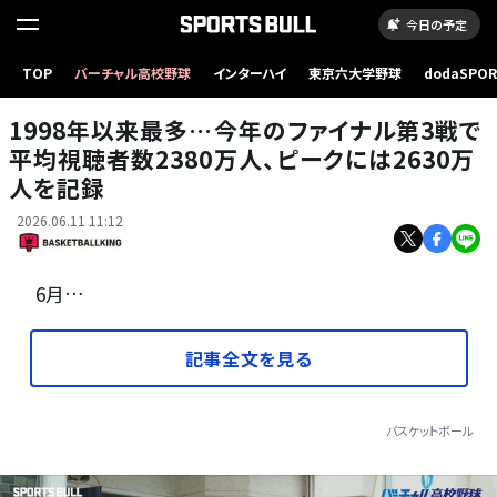
今日の予定
TOP
バーチャル高校野球
インターハイ
東京六大学野球
dodaSPO
スパーズがファイナル第3戦でニックスに勝利[写真]=Getty Images
（新しいタブ
1998年以来最多…今年のファイナル第3戦で
平均視聴者数2380万人、ピークには2630万
人を記録
2026.06.11 11:12
6月…
記事全文を見る
バスケットボール