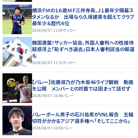
横浜ＦＭの１６歳ＭＦ三井寺眞、Ｊ１最年少開幕ス
タメンなるか 出場なら久保建英を超えてクラブ
最年少＆歴代４位
2026/08/07 12:00
サッカー
韓国激震！サッカー協会、外国人審判への性接待
疑惑浮上「恥ずべき過去」日本人審判該当の報道
も
2026/08/07 11:51
サッカー
【バレー】佐藤淑乃が乃木坂46ライブ観戦 動画
を公開 メンバーとの対面では固まって話せず
2026/08/07 10:46
バレー
バレーボール男子の石川祐希がVNL報告 五輪
切符がかかるアジア選手権へ「そしてここから」
2026/08/07 10:08
バレー