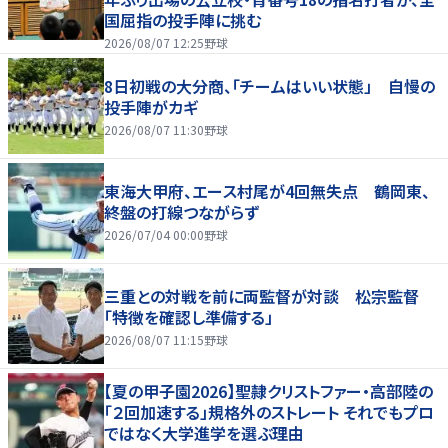
国屈指の投手陣に挑む
2026/08/07 12:25
野球
8日初戦の大分商、「チームはいい状態」 自慢の
投手陣がカギ
2026/08/07 11:30
野球
東海大甲府、エース村尾が4回無失点 鶴岡東、
終盤の打線つながらず
2026/07/04 00:00
野球
三重との対戦を前に両監督が対談 松宗監督
「特徴を確認し準備する」
2026/08/07 11:15
野球
【夏の甲子園2026】聖隷クリストファー・高部陸の
「２回加速する」規格外のストレート それでもプロ
ではなく大学進学を選ぶ理由