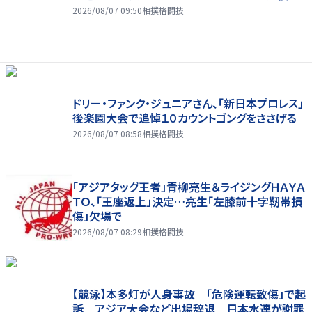
2026/08/07 09:50
相撲格闘技
ドリー・ファンク・ジュニアさん、「新日本プロレス」
後楽園大会で追悼１０カウントゴングをささげる
2026/08/07 08:58
相撲格闘技
「アジアタッグ王者」青柳亮生＆ライジングＨＡＹＡ
ＴＯ、「王座返上」決定…亮生「左膝前十字靭帯損
傷」欠場で
2026/08/07 08:29
相撲格闘技
【競泳】本多灯が人身事故 「危険運転致傷」で起
訴 アジア大会など出場辞退 日本水連が謝罪