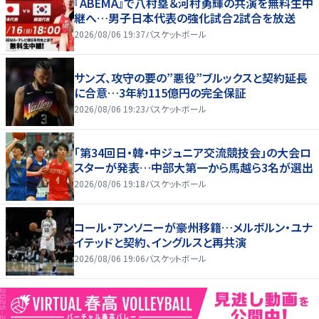
『ABEMA』で八村塁＆河村勇輝の共演を無料生中
継へ…男子日本代表の強化試合2試合を放送
2026/08/06 19:37
バスケットボール
サンズ、攻守の要の”悪役”ブルックスと契約延長
に合意…3年約115億円の完全保証
2026/08/06 19:23
バスケットボール
「第34回日・韓・中ジュニア交流競技会」の大会ロ
スターが発表…中部大第一から馬越ら3名が選出
2026/08/06 19:18
バスケットボール
コール・アンソニーが豪州移籍…メルボルン・ユナ
イテッドと契約、イングルスと再共演
2026/08/06 19:06
バスケットボール