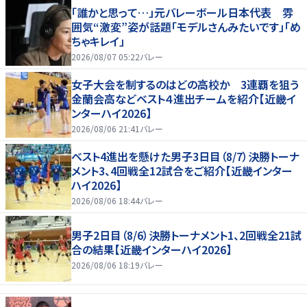
「誰かと思って…」元バレーボール日本代表 雰
囲気“激変”姿が話題「モデルさんみたいです」「め
ちゃキレイ」
2026/08/07 05:22
バレー
女子大会を制するのはどの高校か 3連覇を狙う
金蘭会高などベスト４進出チームを紹介【近畿イ
ンターハイ2026】
2026/08/06 21:41
バレー
ベスト4進出を懸けた男子3日目（8/7）決勝トーナ
メント3、4回戦全12試合をご紹介【近畿インター
ハイ2026】
2026/08/06 18:44
バレー
男子2日目（8/6）決勝トーナメント1、2回戦全21試
合の結果【近畿インターハイ2026】
2026/08/06 18:19
バレー