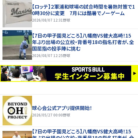
【ロッテ】２軍浦和球場の試合時間を暑熱対策で1
0時30分に変更 7月には酷暑でノーゲーム
2026/08/07 12:31
野球
【7日の甲子園見どころ】八幡商VS健大高崎！15
年ぶり出場の公立校・背番号18の指名打者が、全
国屈指の投手陣に挑む
2026/08/07 12:25
野球
球心会公式アプリ提供開始！
2026/05/27 00:00
野球
【7日の甲子園見どころ】八幡商VS健大高崎！15
年ぶり出場の公立校・背番号18の指名打者が、全