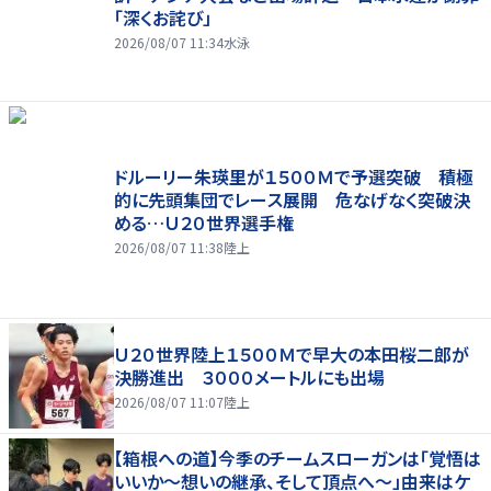
「深くお詫び」
2026/08/07 11:34
水泳
ドルーリー朱瑛里が１５００Ｍで予選突破 積極
的に先頭集団でレース展開 危なげなく突破決
める…Ｕ２０世界選手権
2026/08/07 11:38
陸上
Ｕ２０世界陸上１５００Ｍで早大の本田桜二郎が
決勝進出 ３０００メートルにも出場
2026/08/07 11:07
陸上
【箱根への道】今季のチームスローガンは「覚悟は
いいか～想いの継承、そして頂点へ～」由来はケ