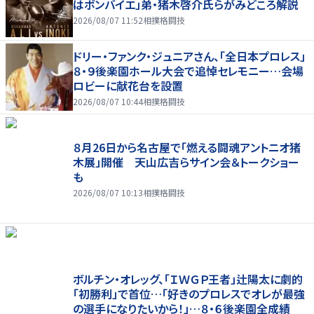
はボンバイエ」弟・猪木啓介氏らがみどころ解説
2026/08/07 11:52
相撲格闘技
ドリー・ファンク・ジュニアさん、「全日本プロレス」
８・９後楽園ホール大会で追悼セレモニー…会場
ロビーに献花台を設置
2026/08/07 10:44
相撲格闘技
８月26日から名古屋で「燃える闘魂アントニオ猪
木展」開催 天山広吉らサイン会＆トークショー
も
2026/08/07 10:13
相撲格闘技
ボルチン・オレッグ、「ＩＷＧＰ王者」辻陽太に劇的
「初勝利」で首位…「好きのプロレスでオレが最強
の選手になりたいから！」…８・６後楽園全成績