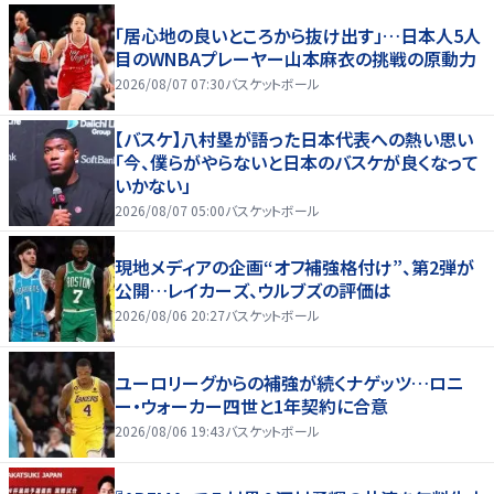
「居心地の良いところから抜け出す」…日本人5人
目のWNBAプレーヤー山本麻衣の挑戦の原動力
2026/08/07 07:30
バスケットボール
【バスケ】八村塁が語った日本代表への熱い思い
「今、僕らがやらないと日本のバスケが良くなって
いかない」
2026/08/07 05:00
バスケットボール
現地メディアの企画“オフ補強格付け”、第2弾が
公開…レイカーズ、ウルブズの評価は
2026/08/06 20:27
バスケットボール
ユーロリーグからの補強が続くナゲッツ…ロニ
ー・ウォーカー四世と1年契約に合意
2026/08/06 19:43
バスケットボール