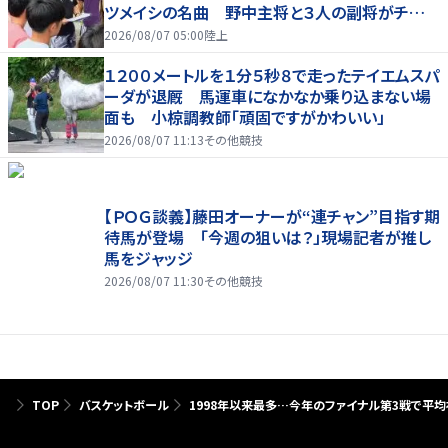
ツメイシの名曲 野中主将と３人の副将がチーム
を引っ張る…夏合宿特集第１弾、国学院大
2026/08/07 05:00
陸上
１２００メートルを１分５秒８で走ったテイエムスパ
ーダが退厩 馬運車になかなか乗り込まない場
面も 小椋調教師「頑固ですがかわいい」
2026/08/07 11:13
その他競技
【ＰＯＧ談義】藤田オーナーが“連チャン”目指す期
待馬が登場 「今週の狙いは？」現場記者が推し
馬をジャッジ
2026/08/07 11:30
その他競技
TOP
バスケットボール
1998年以来最多…今年のファイナル第3戦で平均