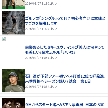
2026/08/07 11:30
ゴルフ
ゴルフの「シングル」って何？ 初心者向けに意味と
すごさを解説します。
2026/08/07 11:00
ゴルフ
前髪おろしたセキ・ユウティンに「美人は何やって
も美しい」桑木志帆も「いいね」
2026/08/07 10:59
ゴルフ
石川遼が下部ツアー初Ｖへ４打差12位で好発進、
来季昇格へシーズン残り７試合 第１日
2026/08/07 10:54
ゴルフ
９日からスタート猪木VSアリ写真展「日本のお盆