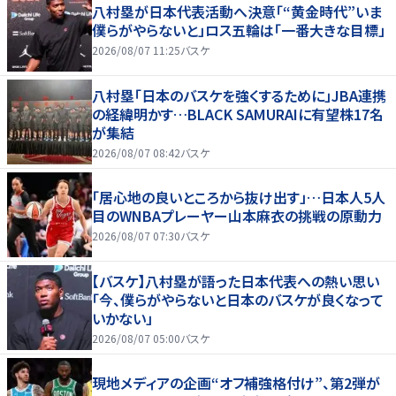
八村塁が日本代表活動へ決意「“黄金時代”いま
僕らがやらないと」ロス五輪は「一番大きな目標」
2026/08/07 11:25
バスケ
八村塁「日本のバスケを強くするために」JBA連携
の経緯明かす…BLACK SAMURAIに有望株17名
が集結
2026/08/07 08:42
バスケ
「居心地の良いところから抜け出す」…日本人5人
目のWNBAプレーヤー山本麻衣の挑戦の原動力
2026/08/07 07:30
バスケ
【バスケ】八村塁が語った日本代表への熱い思い
「今、僕らがやらないと日本のバスケが良くなって
いかない」
2026/08/07 05:00
バスケ
現地メディアの企画“オフ補強格付け”、第2弾が