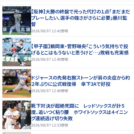
【阪神】大勝の終盤で光った代打の１点「まだまだ
プレーしたい、選手の強さがさらに必要」藤川監
督
2026/08/07 12:42
野球
【甲子園】鶴岡東・菅野琳央「こういう気持ちで投
げるとこはもうないと思うけど…」敗戦も充実感
2026/08/07 12:40
野球
ドジャースの先発右腕ストーンが肩の炎症から約
２年ぶりに公式戦復帰 傘下3Aで好投
2026/08/07 12:40
野球
靴下対決が超絶死闘に レッドソックスが計５
度、追いつく粘り腰 ホワイトソックスは４イニン
グ連続逃げ切り失敗
2026/08/07 12:33
野球