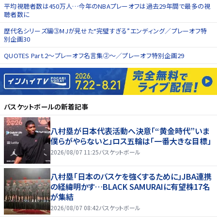
平均視聴者数は450万人…今年のNBAプレーオフは過去29年間で最多の視
聴者数に
歴代名シリーズ編③MJが見せた“完璧すぎる”エンディング／プレーオフ特
別企画30
QUOTES Part.2～プレーオフ名言集②～／プレーオフ特別企画29
バスケットボール
の新着記事
八村塁が日本代表活動へ決意「“黄金時代”いま
僕らがやらないと」ロス五輪は「一番大きな目標」
2026/08/07 11:25
バスケットボール
八村塁「日本のバスケを強くするために」JBA連携
の経緯明かす…BLACK SAMURAIに有望株17名
が集結
2026/08/07 08:42
バスケットボール