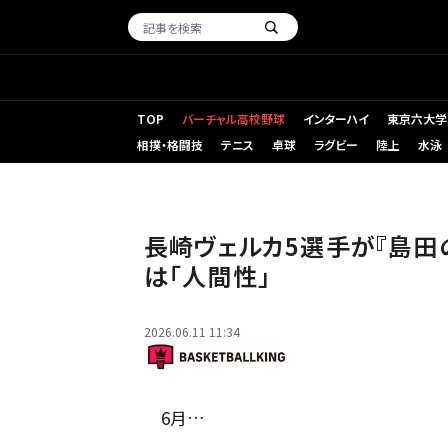
TOP
バーチャル高校野球
インターハイ
東京六大学
相撲・格闘技
テニス
卓球
ラグビー
陸上
水泳
「島田のマイク」第291回が配信
長崎ヴェルカ5選手が『島田
は「人間性」
2026.06.11 11:34
6月…