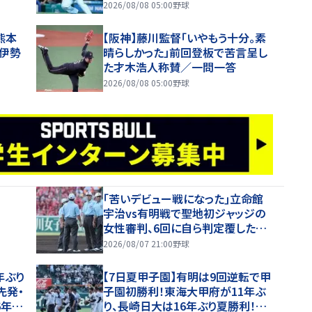
2026/08/08 05:00
野球
熊本
【阪神】藤川監督「いやもう十分。素
伊勢
晴らしかった」前回登板で苦言呈し
た才木浩人称賛／一問一答
2026/08/08 05:00
野球
｢苦いデビュー戦になった｣立命館
宇治vs有明戦で聖地初ジャッジの
女性審判、6回に自ら判定覆したプ
レーを謝罪【26年夏甲子園】
2026/08/07 21:00
野球
年ぶり
【7日夏甲子園】有明は9回逆転で甲
先発・
子園初勝利！東海大甲府が11年ぶ
6年夏
り、長崎日大は16年ぶり夏勝利！健