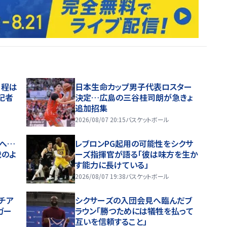
日程は
日本生命カップ男子代表ロスター
記者
決定…広島の三谷桂司朗が急きょ
追加招集
2026/08/07 20:15
バスケットボール
へ…
レブロンPG起用の可能性をシクサ
虎のよ
ーズ指揮官が語る「彼は味方を生か
す能力に長けている」
2026/08/07 19:38
バスケットボール
チア
シクサーズの入団会見へ臨んだブ
ガー
ラウン「勝つためには犠牲を払って
互いを信頼すること」