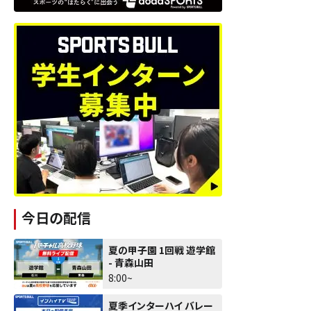
今日の配信
夏の甲子園 1回戦 遊学館
- 青森山田
8:00~
夏季インターハイ バレー