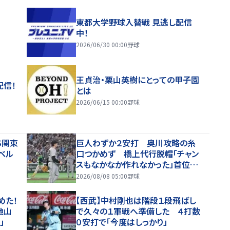
東都大学野球入替戦 見逃し配信
中！
2026/06/30 00:00
野球
王貞治・栗山英樹にとっての甲子園
配信！
とは
2026/06/15 00:00
野球
S関東
巨人わずか２安打 奥川攻略の糸
ベル
口つかめず 橋上代行脱帽「チャン
スもなかなか作れなかった」首位・
阪神と変わらず１差
2026/08/08 05:00
野球
めた！
【西武】中村剛也は階段１段飛ばし
池山
で久々の１軍戦へ準備した ４打数
」
０安打で「今度はしっかり」