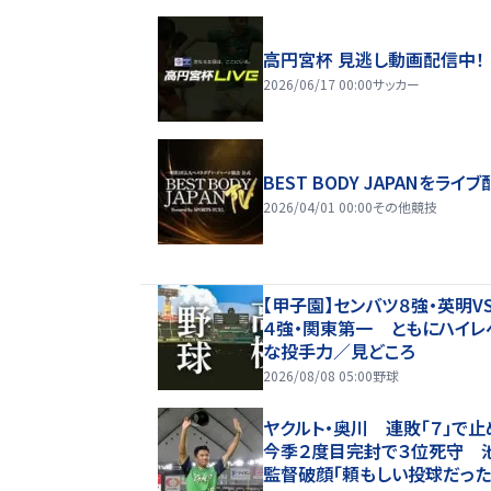
高円宮杯 見逃し動画配信中！
2026/06/17 00:00
サッカー
BEST BODY JAPANをライブ
2026/04/01 00:00
その他競技
【甲子園】センバツ８強・英明V
４強・関東第一 ともにハイレ
な投手力／見どころ
2026/08/08 05:00
野球
ヤクルト・奥川 連敗「７」で止
今季２度目完封で３位死守 
監督破顔「頼もしい投球だった