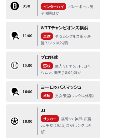
9:30
インターハイ
バレーボール男
子決勝ほか
WTTチャンピオンズ横浜
11:00
卓球
男女シングルス準々決
勝(リンクは外部)
プロ野球
15:00
野球
巨人 vs. ヤクルト、日本
ハム vs. 楽天(18:00)ほか
ヨーロッパスマッシュ
16:00
卓球
男女予選(リンクは外部)
J1
サッカー
福岡 vs. 神戸、広島
19:00
vs. 千葉(19:15)ほか(リンクは外
部)