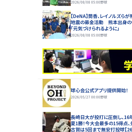
2026/08/08 05:00
野球
【DeNA】筒香、レイノルズらが
地震の募金活動 熊本出身の
「元気づけられるように」
2026/08/08 05:00
野球
球心会公式アプリ提供開始！
2026/05/27 00:00
野球
長崎日大が投打に圧倒し、16
夏1勝！今大会最多の15得点、
古賀は5回まで無安打投球【2