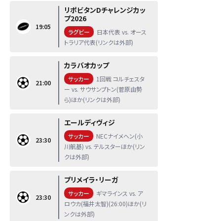
リポビタンDチャレンジカッ
プ2026
19:05
ラグビー
日本代表 vs. オース
トラリア代表(リンクは外部)
カラバオカップ
サッカー
1回戦 コルチェスタ
21:00
ー vs. サウサンプトン(菅原由勢
ら)ほか(リンクは外部)
エールディヴィジ
サッカー
NECナイメヘン(小
23:30
川航基) vs. テルスターほか(リン
クは外部)
プリメイラ・リーガ
サッカー
ギマラインス vs. ア
23:30
ロウカ(福井太智)(26:00)ほか(リ
ンクは外部)