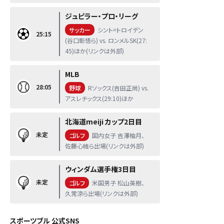
ジュピラー・プロ・リーグ
サッカー
シント=トロイデン
25:15
(谷口彰悟ら) vs. ロンメルSK(27:
45)ほか(リンクは外部)
MLB
28:05
野球
Rソックス(吉田正尚) vs.
アスレチックス(29:10)ほか
北海道meiji カップ2日目
未定
ゴルフ
国内女子 吉澤柚月、
佐藤心結ら出場(リンクは外部)
ウィンダム選手権3日目
未定
ゴルフ
米国男子 松山英樹、
久常涼ら出場(リンクは外部)
スポーツブル 公式SNS