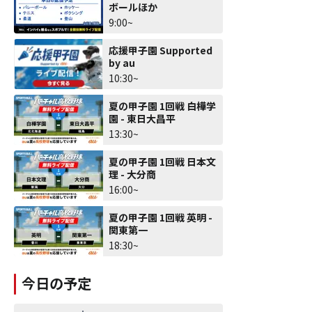
ボールほか
9:00~
応援甲子園 Supported
by au
10:30~
夏の甲子園 1回戦 白樺学
園 - 東日大昌平
13:30~
夏の甲子園 1回戦 日本文
理 - 大分商
16:00~
夏の甲子園 1回戦 英明 -
関東第一
18:30~
今日の予定