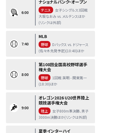
ナショナルバンク・オープン
テニス
女子シングルス3回戦
6:00
大坂なおみ vs. メルテンスほか
(リンクは外部)
MLB
7:40
野球
Dバックス vs. ドジャース
(佐々木先発予定)(10:40)ほか
第108回全国高校野球選手
権大会
8:00
野球
1回戦 英明 - 関東第一
(18:30)ほか
オレゴン2026 U20世界陸上
競技選手権大会
9:00
陸上
女子800m準決勝、男子
3000m決勝ほか(リンクは外部)
夏季インターハイ