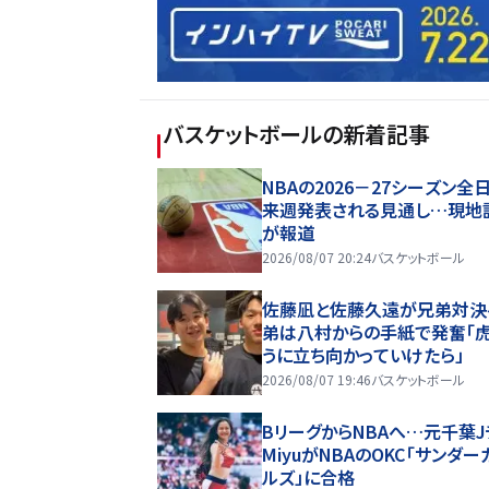
バスケットボール
の新着記事
NBAの2026－27シーズン全
来週発表される見通し…現地
が報道
2026/08/07 20:24
バスケットボール
佐藤凪と佐藤久遠が兄弟対決
弟は八村からの手紙で発奮「
うに立ち向かっていけたら」
2026/08/07 19:46
バスケットボール
BリーグからNBAへ…元千葉J
MiyuがNBAのOKC「サンダー
ルズ」に合格