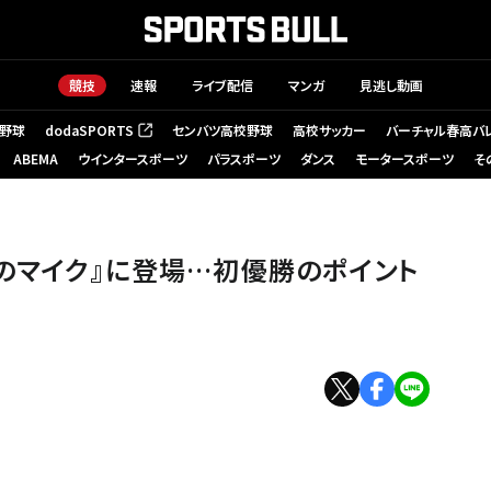
競技
速報
ライブ配信
マンガ
見逃し動画
野球
dodaSPORTS
センバツ高校野球
高校サッカー
バーチャル春高バ
（新しいタブで開く）
ABEMA
ウインタースポーツ
パラスポーツ
ダンス
モータースポーツ
そ
のマイク』に登場…初優勝のポイント