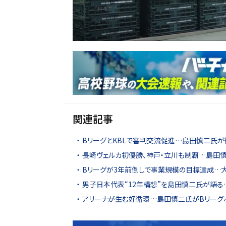
関連記事
BリーグとKBLで審判交流促進…島田慎二氏
長崎ヴェルカ初優勝、神戸・立川も制覇…島田
Bリーグが3年前倒しで事業規模の目標達成…
男子日本代表“12年構想”を島田慎二氏が語
アリーナが生む好循環…島田慎二氏がBリーグ