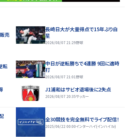
長崎日大が大量得点で15年ぶり白
般販売
星
2026/08/07 21:29
野球
中日が逆転勝ちで4連勝 9回に適時
逆転
打
2026/08/07 21:01
野球
得
J1浦和はサビオ退場後に2失点
2026/08/07 20:35
サッカー
配
全30競技を完全無料でライブ配信！
2025/06/22 00:00
インターハイ(インハイ.tv)