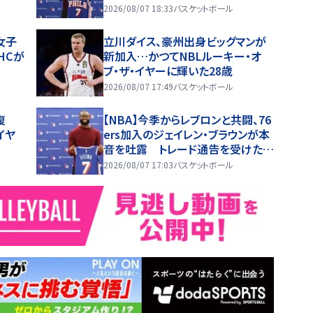
2026/08/07 18:33
バスケットボール
女子
立川ダイス、豪州出身ビッグマンが
HCが
新加入…かつてNBLルーキー・オ
ブ・ザ・イヤーに輝いた28歳
2026/08/07 17:49
バスケットボール
復
【NBA】今季からレブロンと共闘、76
イヤ
ers加入のジェイレン・ブラウンが本
音を吐露 トレード通告を受けた時
は「スマホを放り投げた」
2026/08/07 17:03
バスケットボール