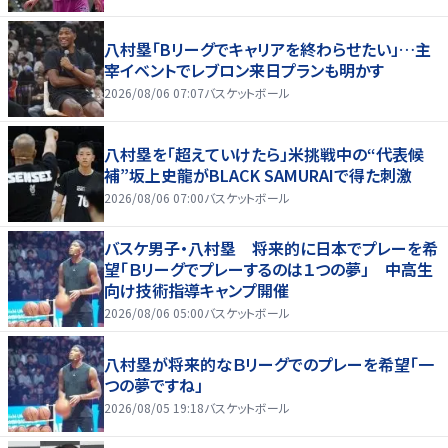
八村塁「Bリーグでキャリアを終わらせたい」…主
宰イベントでレブロン来日プランも明かす
2026/08/06 07:07
バスケットボール
八村塁を「超えていけたら」米挑戦中の“代表候
補”坂上史龍がBLACK SAMURAIで得た刺激
2026/08/06 07:00
バスケットボール
バスケ男子・八村塁 将来的に日本でプレーを希
望「Ｂリーグでプレーするのは１つの夢」 中高生
向け技術指導キャンプ開催
2026/08/06 05:00
バスケットボール
八村塁が将来的なＢリーグでのプレーを希望「一
つの夢ですね」
2026/08/05 19:18
バスケットボール