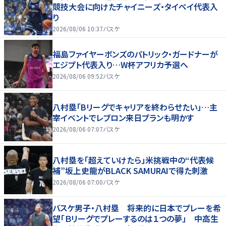
競技大会に向けたチャイニーズ・タイペイ代表入
り
2026/08/06 10:37
バスケ
福島ファイヤーボンズのパトリック・ガードナーが
エジプト代表入り…W杯アフリカ予選へ
2026/08/06 09:52
バスケ
八村塁「Bリーグでキャリアを終わらせたい」…主
宰イベントでレブロン来日プランも明かす
2026/08/06 07:07
バスケ
八村塁を「超えていけたら」米挑戦中の“代表候
補”坂上史龍がBLACK SAMURAIで得た刺激
2026/08/06 07:00
バスケ
バスケ男子・八村塁 将来的に日本でプレーを希
望「Ｂリーグでプレーするのは１つの夢」 中高生