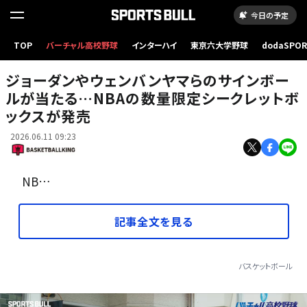
今日の予定
TOP
バーチャル高校野球
インターハイ
東京六大学野球
dodaSPO
（新しいタブ
ジョーダンやウェンバンヤマらのサインボー
ルが当たる…NBAの数量限定シークレットボ
ックスが発売
2026.06.11 09:23
NB…
記事全文を見る
バスケットボール