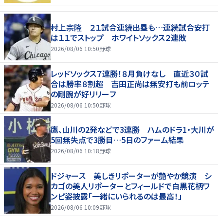
村上宗隆 ２１試合連続出塁も…連続試合安打
は１１でストップ ホワイトソックス２連敗
2026/08/06 10:50
野球
レッドソックス７連勝！８月負けなし 直近３０試
合は勝率８割超 吉田正尚は無安打も前ロッテ
の剛腕が好リリーフ
2026/08/06 10:50
野球
鷹、山川の2発などで3連勝 ハムのドラ1・大川が
5回無失点で3勝目…5日のファーム結果
2026/08/06 10:18
野球
ドジャース 美しきリポーターが艶やか競演 シ
カゴの美人リポーターとフィールドで白黒花柄ワ
ンピ姿披露「一緒にいられるのは最高！」
2026/08/06 10:09
野球