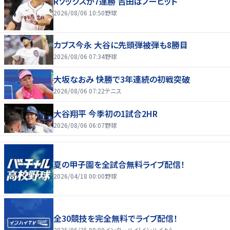
Rソックスが7連勝 吉田はノーヒット
2026/08/06 10:50
野球
カブス今永 大谷に先頭弾被弾も8勝目
2026/08/06 07:34
野球
大坂なおみ 快勝で3年連続の初戦突破
2026/08/06 07:22
テニス
大谷翔平 今季初の1試合2HR
2026/08/06 06:07
野球
夏の甲子園を全試合無料ライブ配信！
2026/04/18 00:00
野球
全30競技を完全無料でライブ配信！
2025/06/25 00:00
インターハイ(インハイ.tv)