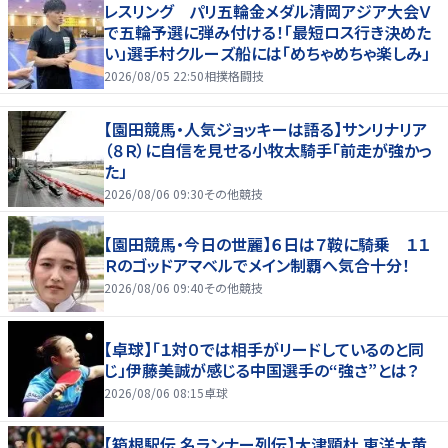
レスリング パリ五輪金メダル清岡アジア大会Ｖ
で五輪予選に弾み付ける！「最短ロス行き決めた
い」選手村クルーズ船には「めちゃめちゃ楽しみ」
2026/08/05 22:50
相撲格闘技
【園田競馬・人気ジョッキーは語る】サンリナリア
（８Ｒ）に自信を見せる小牧太騎手「前走が強かっ
た」
2026/08/06 09:30
その他競技
【園田競馬・今日の世麗】６日は７鞍に騎乗 １１
Ｒのゴッドアマベルでメイン制覇へ気合十分！
2026/08/06 09:40
その他競技
【卓球】「１対０では相手がリードしているのと同
じ」伊藤美誠が感じる中国選手の“強さ”とは？
2026/08/06 08:15
卓球
【箱根駅伝 名ランナー列伝】大津顕杜 東洋大黄