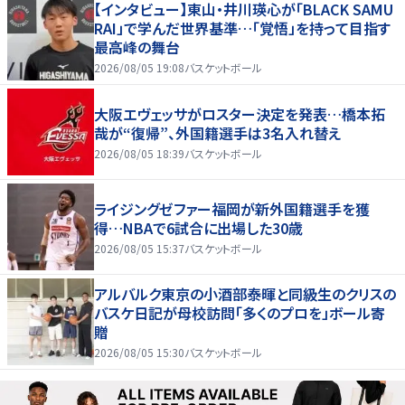
【インタビュー】東山・井川瑛心が「BLACK SAMU
RAI」で学んだ世界基準…「覚悟」を持って目指す
最高峰の舞台
2026/08/05 19:08
バスケットボール
大阪エヴェッサがロスター決定を発表…橋本拓
哉が“復帰”、外国籍選手は3名入れ替え
2026/08/05 18:39
バスケットボール
ライジングゼファー福岡が新外国籍選手を獲
得…NBAで6試合に出場した30歳
2026/08/05 15:37
バスケットボール
アルバルク東京の小酒部泰暉と同級生のクリスの
バスケ日記が母校訪問「多くのプロを」ボール寄
贈
2026/08/05 15:30
バスケットボール