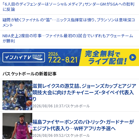
「6人目のディフェンダーはソーシャルメディア」サンダーGMがSGAへの批判
に反論
疑問が続くファイナルの“笛”…ニックス指揮官は憤り、ブランソンは意味深コ
メント
NBA史上2度目の珍事…ファイナル最初の3試合でいずれもアウェーチーム
が勝利
バスケットボール
の新着記事
滋賀レイクスの游艾喆、ジョーンズカップとアジア
競技大会に向けたチャイニーズ・タイペイ代表入
り
2026/08/06 10:37
バスケットボール
福島ファイヤーボンズのパトリック・ガードナーが
エジプト代表入り…W杯アフリカ予選へ
2026/08/06 09:52
バスケットボール