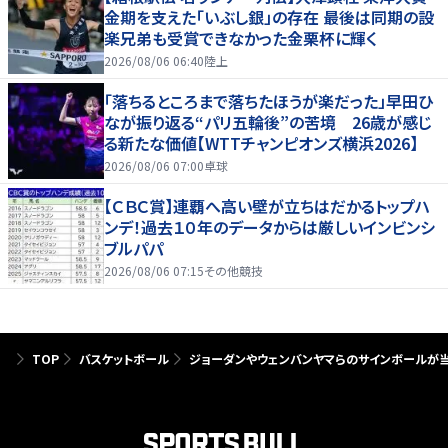
金期を支えた「いぶし銀」の存在 最後は同期の設
楽兄弟も受賞できなかった金栗杯に輝く
2026/08/06 06:40
陸上
「落ちるところまで落ちたほうが楽だった」早田ひ
なが振り返る“パリ五輪後”の苦境 26歳が感じ
る新たな価値【WTTチャンピオンズ横浜2026】
2026/08/06 07:00
卓球
【ＣＢＣ賞】連覇へ高い壁が立ちはだかるトップハ
ンデ！過去１０年のデータからは厳しいインビンシ
ブルパパ
2026/08/06 07:15
その他競技
TOP
バスケットボール
ジョーダンやウェンバンヤマらのサインボールが当