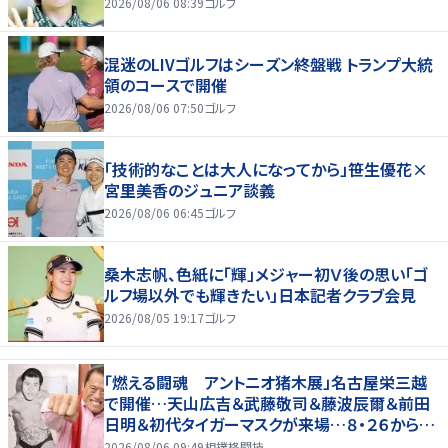
2026/08/06 08:39
ゴルフ
混迷のLIVゴルフはシーズン終盤戦 トランプ大統
領のコースで開催
2026/08/06 07:50
ゴルフ
「技術的なことは大人になってから」笹生優花×
宮里美香のジュニア談義
2026/08/06 06:45
ゴルフ
桑木志帆、色紙に「輝」メジャー初Ｖ後の思い「ゴ
ルフ場以外でも輝きたい」日本記者クラブ会見
2026/08/05 19:17
ゴルフ
「燃える闘魂 アントニオ猪木展」名古屋栄三越
で開催…天山広吉＆武藤敬司＆藤波辰爾＆前田
日明＆初代タイガーマスクが来場…８・２６から９・
７まで
2026/08/06 09:49
相撲格闘技