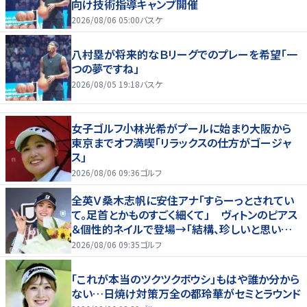
向け技術指導キャンプ開催
2026/08/06 05:00
バスケ
八村塁が将来的なＢリーグでのプレーを希望「一
つの夢ですね」
2026/08/05 19:18
バスケ
女子ゴルフ小林光希がプールに始まり大阪から
東京までオフ満喫「リラックスの仕方がゴージャ
ス」
2026/08/06 09:36
ゴルフ
全英Ｖ桑木志帆に安住アナ「すらーっとされてい
て。足首とかものすごく細くて」 ヴィトンのピアス
＆個性的ネイルで登場→「結構、珍しいと思いま
す」
2026/08/06 09:35
ゴルフ
「これが本当のツクツクボウシ」もはや誰か分から
ない…日焼け対策万全の都玲華がセミとラウンド