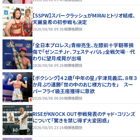
【SSPW】スパークラッシュがMIRAIとトリオ結成、
天麗皇希の初参戦も決定
2026/08/06 09:36
相撲格闘技
「全日本プロレス」青柳亮生、左膝前十字靭帯損
傷で「ゼンニチＪｒ．フェスティバル」全戦欠場…代
わりに望月成晃が出場
2026/08/06 09:26
相撲格闘技
【ボクシング】４２歳「中年の星」宇津見義広、８年３
か月ぶり連勝「世の中のおじ様方に力を」 スー
パーフライ級王座獲得に意欲
2026/08/06 06:00
相撲格闘技
RISEがKNOCK OUT参戦発表のチャド・コリンズ
について「驚きを禁じ得ず大変困惑」
2026/08/05 23:16
相撲格闘技