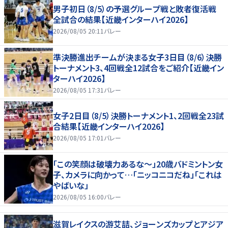
男子初日（8/5）の予選グループ戦と敗者復活戦
全試合の結果【近畿インターハイ2026】
2026/08/05 20:11
バレー
準決勝進出チームが決まる女子3日目（8/6）決勝
トーナメント3、4回戦全12試合をご紹介【近畿イン
ターハイ2026】
2026/08/05 17:31
バレー
女子2日目（8/5）決勝トーナメント1、2回戦全23試
合結果【近畿インターハイ2026】
2026/08/05 17:01
バレー
「この笑顔は破壊力あるな〜」20歳バドミントン女
子、カメラに向かって…「ニッコニコだね」「これは
やばいな」
2026/08/05 16:00
バレー
滋賀レイクスの游艾喆、ジョーンズカップとアジア