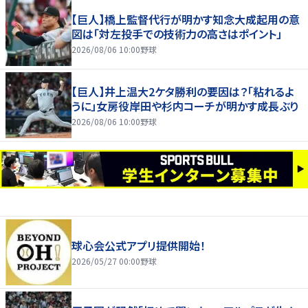
【巨人】橋上監督代行が明かす知念大成起用の意
図は「対左投手での技術力の高さはポイント」
2026/08/06 10:00
野球
【巨人】井上温大2ケタ勝利の要因は？「粘れるよ
うに」女房役岸田や杉内コーチが明かす成長ぶり
2026/08/06 10:00
野球
球心会公式アプリ提供開始！
2026/05/27 00:00
野球