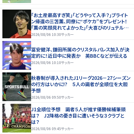
｢お土産最高すぎ笑｣｢どうやって入手？｣ブライト
ン帰還の三笘薫、同僚に“ポケカ”をプレゼント！
｢薫の笑顔見れてよかった｣｢大喜びのリュテル可
愛すぎ｣
2026/08/06 10:30
サッカー
冨安健洋、鎌田所属のクリスタルパレス加入が決
定的に！近日中に発表か 英BBCなどが伝える
2026/08/06 10:10
サッカー
秋春制が導入されたJ1リーグ2026－27シーズン
の行方はいかに!? ５人の識者が全順位を大胆
予想
2026/08/06 09:50
サッカー
J1全順位予想 識者５人が推す優勝候補筆頭
は？ J2降格の憂き目に遭いそうな３クラブと
は？
2026/08/06 09:45
サッカー