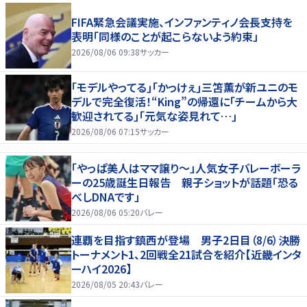
FIFA緊急会議実施、インファンティノ会長支持を
表明「同様のことが起こらないよう約束」
2026/08/06 09:38
サッカー
｢モデルやってる｣｢かっけぇ｣三笘薫が新ユニのモ
デルで完全復活！“King”の帰還に｢チームから大
歓迎されてる｣｢元気な姿見れて…｣
2026/08/06 07:15
サッカー
「やっぱ美人はママ譲り～」人気女子バレーボーラ
ーの25歳誕生日報告 親子ショットが話題「恐る
べしDNAです」
2026/08/06 05:20
バレー
連覇を目指す鎮西が登場 男子2日目（8/6）決勝
トーナメント1、2回戦全21試合を紹介【近畿インタ
ーハイ2026】
2026/08/05 20:43
バレー