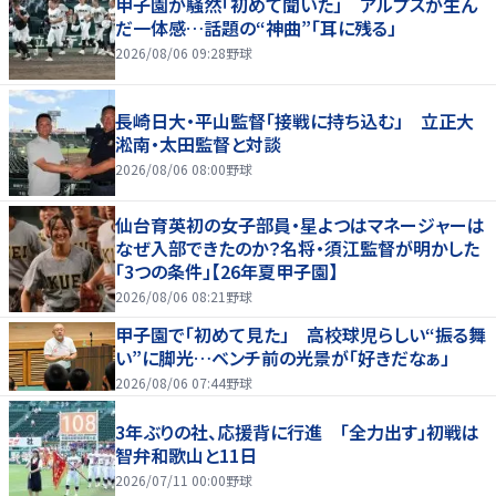
甲子園が騒然「初めて聞いた」 アルプスが生ん
だ一体感…話題の“神曲”「耳に残る」
2026/08/06 09:28
野球
長崎日大・平山監督「接戦に持ち込む」 立正大
淞南・太田監督と対談
2026/08/06 08:00
野球
仙台育英初の女子部員・星よつはマネージャーは
なぜ入部できたのか？名将・須江監督が明かした
「3つの条件」【26年夏甲子園】
2026/08/06 08:21
野球
甲子園で「初めて見た」 高校球児らしい“振る舞
い”に脚光…ベンチ前の光景が「好きだなぁ」
2026/08/06 07:44
野球
3年ぶりの社、応援背に行進 「全力出す」初戦は
智弁和歌山と11日
2026/07/11 00:00
野球