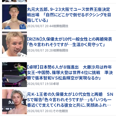
丸元大五郎、９・２３大阪でユース世界王座決定
戦出場 「自然にどこかで倒せるボクシングを目
指している」
2026/08/07 20:44
相撲格闘技
【RIZIN】久保優太が10代一般女性との再婚発表
「色々言われそうですが…生温かく見守って」
2026/08/07 20:28
相撲格闘技
【卓球】日本勢６人が８強進出 大藤沙月は昨年
女王・中国勢、篠塚大登は世界４位に挑戦 準決
勝で張本智和ＶＳ松島輝空が実現なるか」
2026/08/07 19:58
卓球
元Ｋ-１王者の久保優太が１０代女性と再婚 ＳＮ
Ｓで報告「色々言われそうですが…」も「いつも一
番近くで支えてくれる彼女と共に、笑顔あふれる
家庭を築いていきたい」
2026/08/07 20:01
その他競技