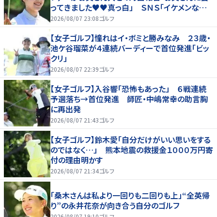
ってきました♥♥真っ白」 ＳＮＳ「イケメンなお
父さん」「白戸家入りするんですか？」
2026/08/07 23:08
ゴルフ
【女子ゴルフ】憧れはイ・ボミと勝みなみ ２３歳・
池ケ谷瑠菜が４連続バーディーで首位発進「ビッ
クリ」
2026/08/07 22:39
ゴルフ
【女子ゴルフ】入谷響「恐怖もあった」 ６戦連続
予選落ち→首位発進 師匠・中嶋常幸の助言胸
に再出発
2026/08/07 21:43
ゴルフ
【女子ゴルフ】鈴木愛「自分だけがいい思いをする
のではなく…」 熊本地震の救援金１０００万円寄
付の理由明かす
2026/08/07 21:34
ゴルフ
「桑木さんは私より一回りも二回りも上」“全英帰
り”の永井花奈が向き合う自分のゴルフ
2026/08/07 19:10
ゴルフ