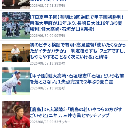
2026/08/07 21:31
野球
【7日夏甲子園】有明は9回逆転で甲子園初勝利！
東海大甲府が11年ぶり、長崎日大は16年ぶり夏
勝利！健大高崎・石垣が11K完投！
2026/06/30 00:00
野球
初のビデオ検証で有明・高見監督「使いたくなかっ
たがイチかバチか」 判定覆らずも「フェアですし、
もやもやすることなく次にいける」と納得
2026/08/07 19:38
野球
【甲子園】健大高崎・石垣聡志「『石垣』という名前
を落とさない」１失点完投で２年ぶり夏白星
2026/08/07 19:30
野球
【鹿島】DF広瀬陸斗「鹿島の若いやつらの方がす
ごいぞと」ニヤリ、三井寺眞とマッチアップ
2026/08/08 00:53
サッカー