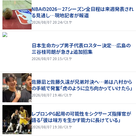
NBAの2026－27シーズン全日程は来週発表され
る見通し…現地記者が報道
2026/08/07 20:24
バスケ
日本生命カップ男子代表ロスター決定…広島の
三谷桂司朗が急きょ追加招集
2026/08/07 20:15
バスケ
佐藤凪と佐藤久遠が兄弟対決へ…弟は八村から
の手紙で発奮「虎のように立ち向かっていけたら」
2026/08/07 19:46
バスケ
レブロンPG起用の可能性をシクサーズ指揮官が
語る「彼は味方を生かす能力に長けている」
2026/08/07 19:38
バスケ