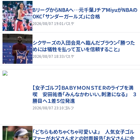
BリーグからNBAへ…元千葉JチアMiyuがNBAの
OKC「サンダーガールズ」に合格
2026/08/07 19:01
バスケ
シクサーズの入団会見へ臨んだブラウン「勝つた
めには犠牲を払って互いを信頼すること」
2026/08/07 18:33
バスケ
【女子ゴルフ】ＢＡＢＹＭＯＮＳＴＥＲのライブを満
喫 安田祐香「みんなかわいい。刺激になる」 ３
勝目へ１差５位発進
2026/08/07 23:10
ゴルフ
「どちらもめちゃくちゃ可愛いよ」 人気女子ゴル
ファーがお父さん犬との対面報告「お父さんに会