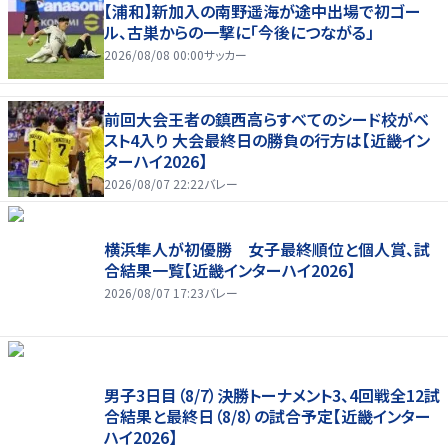
【浦和】新加入の南野遥海が途中出場で初ゴー
ル、古巣からの一撃に「今後につながる」
2026/08/08 00:00
サッカー
前回大会王者の鎮西高らすべてのシード校がベ
スト4入り 大会最終日の勝負の行方は【近畿イン
ターハイ2026】
2026/08/07 22:22
バレー
横浜隼人が初優勝 女子最終順位と個人賞、試
合結果一覧【近畿インターハイ2026】
2026/08/07 17:23
バレー
男子3日目（8/7）決勝トーナメント3、4回戦全12試
合結果と最終日（8/8）の試合予定【近畿インター
ハイ2026】