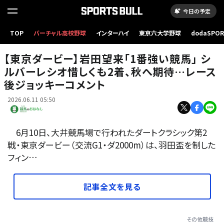
今日の予定
TOP
バーチャル高校野球
インターハイ
東京六大学野球
dodaSPO
東京ダービー・シルバーレシオと岩田望来騎手 (C)Hiroki Homma
（新しいタブ
【東京ダービー】岩田望来「1番強い競馬」 シ
ルバーレシオ惜しくも2着、秋へ期待…レース
後ジョッキーコメント
2026.06.11 05:50
6月10日、大井競馬場で行われたダートクラシック第2
戦・東京ダービー（交流G1・ダ2000m）は、羽田盃を制した
フィン…
記事全文を見る
その他競技