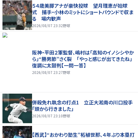
５４歳美脚アナが豪快投球 望月理恵が始球
式 捕手・小林のミットにショートバウンドで収ま
る 場内歓声
2026/08/07 23:32
野球
阪神・平田２軍監督、嶋村は「高知のイノシシやか
ら」“勝男節”さく裂 「やっと感じが出てきたね」
復調に太鼓判【一問一答】
2026/08/07 23:27
野球
併殺免れ執念の打点1 立正大淞南の川口投手
「頭から行きました」
2026/08/07 23:10
野球
【西武】“おかわり塾生”柘植世那、４年ぶり本塁打