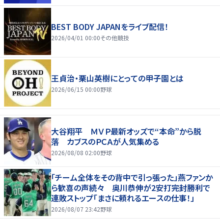
BEST BODY JAPANをライブ配信！
2026/04/01 00:00
その他競技
王貞治・栗山英樹にとっての甲子園とは
2026/06/15 00:00
野球
大谷翔平 ＭＶＰ最新オッズで“本命”から脱
落 カブスのＰＣＡが人気集める
2026/08/08 02:00
野球
「チーム全体をその背中で引っ張った」燕ファンか
ら歓喜の声続々 奥川恭伸が2安打完封勝利で
連敗ストップ「まさに頼れるエースの仕事！」
2026/08/07 23:42
野球