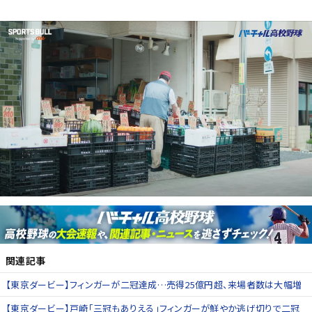
関連記事
【東京ダービー】フィンガーが二冠達成…売得25億円超、来場者数は大幅増
【東京ダービー】戸崎「三冠もありえる」フィンガーが鮮やか逃げ切りで二冠