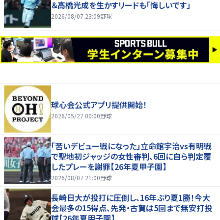
＆高橋光成を生かすリードも「悔しいです」
2026/08/07 23:09
野球
球心会公式アプリ提供開始！
2026/05/27 00:00
野球
｢苦いデビュー戦になった｣立命館宇治vs有明戦
で聖地初ジャッジの女性審判、6回に自ら判定覆
したプレーを謝罪【26年夏甲子園】
2026/08/07 21:00
野球
長崎日大が投打に圧倒し、16年ぶり夏1勝！今大
会最多の15得点、先発・古賀は5回まで無安打投
球【26年夏甲子園】