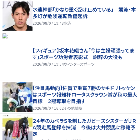
水連幹部「かなり重く受け止めている」 競泳・本
多灯が危険運転致傷起訴
2026/08/07 19:43
水泳
【フィギュア】坂本花織さん「今は主婦頑張ってま
す」スポーツ功労者表彰式 謝辞の大役も
2026/08/07 19:54
ウィンタースポーツ
【注目馬動向】佐賀で重賞７勝のサキドリトッケン
はスポーツ報知杯ロータスクラウン賞が秋の最大
目標 ２冠奪取を目指す
2026/08/07 16:02
その他競技
２４年のカペラＳを制したガビーズシスターがＪＲ
Ａ競走馬登録を抹消 今後は大井競馬に移籍予
定