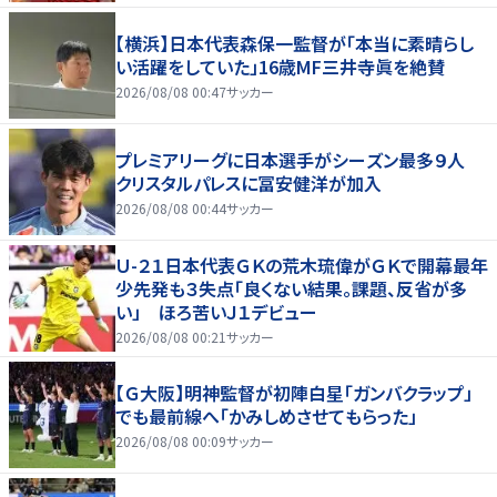
【横浜】日本代表森保一監督が「本当に素晴らし
い活躍をしていた」16歳MF三井寺眞を絶賛
2026/08/08 00:47
サッカー
プレミアリーグに日本選手がシーズン最多９人
クリスタルパレスに冨安健洋が加入
2026/08/08 00:44
サッカー
Ｕ-２１日本代表ＧＫの荒木琉偉がＧＫで開幕最年
少先発も３失点「良くない結果。課題、反省が多
い」 ほろ苦いＪ１デビュー
2026/08/08 00:21
サッカー
【Ｇ大阪】明神監督が初陣白星「ガンバクラップ」
でも最前線へ「かみしめさせてもらった」
2026/08/08 00:09
サッカー