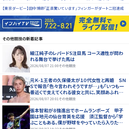
【東京ダービー】田中博師「正直驚いています」フィンガーがダート二冠達成
その他競技
の新着記事
細江純子のレパードS注目馬 コース適性が問わ
れる舞台で挙げた馬は
2026/08/07 21:00
その他競技
元Ｋ-１王者の久保優太が１０代女性と再婚 ＳＮ
Ｓで報告「色々言われそうですが…」も「いつも一
番近くで支えてくれる彼女と共に、笑顔あふれる
家庭を築いていきたい」
2026/08/07 20:01
その他競技
張本智和が８強進出でホームランポーズ 甲子
園は地元の仙台育英を応援 須江監督から「学
ぶこともある。僕が野球をやっていたら入りたかっ
た」
2026/08/07 19:33
その他競技