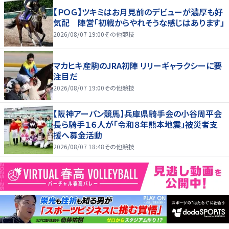
【ＰＯＧ】ツキミはお月見前のデビューが濃厚も好
気配 陣営「初戦からやれそうな感じはあります」
2026/08/07 19:00
その他競技
マカヒキ産駒のJRA初陣 リリーギャラクシーに要
注目だ
2026/08/07 19:00
その他競技
【阪神アーバン競馬】兵庫県騎手会の小谷周平会
長ら騎手１６人が「令和８年熊本地震」被災者支
援へ募金活動
2026/08/07 18:48
その他競技