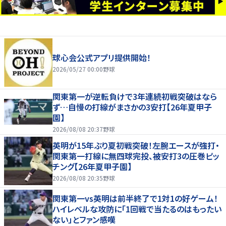
球心会公式アプリ提供開始！
2026/05/27 00:00
野球
関東第一が逆転負けで3年連続初戦突破はなら
ず…自慢の打線がまさかの3安打【26年夏甲子
園】
2026/08/08 20:37
野球
英明が15年ぶり夏初戦突破！左腕エースが強打・
関東第一打線に無四球完投、被安打3の圧巻ピッ
チング【26年夏甲子園】
2026/08/08 20:35
野球
関東第一vs英明は前半終了で1対1の好ゲーム！
ハイレベルな攻防に「1回戦で当たるのはもったい
ない」とファン感嘆