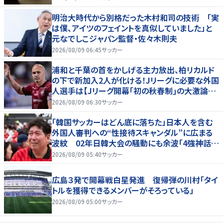
明治大時代から別格だった木村和司の技術 「実
は僕、アイツのフェイントを真似していました」と
元なでしこジャパン監督・佐々木則夫
2026/08/09 06:45
サッカー
浦和と千葉の首をかしげる主力放出、柏リカルド
の下で新加入2人が化ける！Jリーグに必要な外国
人選手は【Jリーグ開幕｢初の秋春制｣の大激論】
(4)
2026/08/09 06:30
サッカー
「韓国サッカーはどん底に落ちた」日本人を含む
外国人審判への“性接待スキャンダル”に広まる
波紋 02年日韓大会の騒動にも余波「4強神話も
疑われる」
2026/08/09 05:40
サッカー
広島３発で開幕戦白星発進 復帰弾の川村「タイ
トルを獲得できるメンバーがそろっている」
2026/08/09 05:00
サッカー