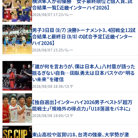
横浜隼人が初優勝 女子最終順位と個人賞、試
合結果一覧【近畿インターハイ2026】
2026/08/07 17:23
バレー
男子3日目（8/7）決勝トーナメント3、4回戦全12試
合結果と最終日（8/8）の試合予定【近畿インター
ハイ2026】
2026/08/07 15:25
バレー
「誰が何を言おうが、僕は日本人」八村塁が語った
揺るぎない自負…田臥勇太は日本バスケの“明る
い未来”を確信
2026/08/08 18:36
バスケ
【独自選出】インターハイ2026男子ベスト5「超万
能戦士」「規格外の得点力」「U18落選をバネに」
2026/08/08 18:00
バスケ
東山高校や滋賀U18、台湾の強豪、大学勢が激