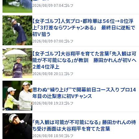
2026/08/09 07:04
ゴルフ
【女子ゴルフ】人気プロ・都玲華は５６位→８位浮
上「３打差ならワンチャンある」 最終日に逆転で
初Ｖ狙う
2026/08/09 07:00
ゴルフ
【女子ゴルフ】大谷翔平を育てた言葉「先入観は可
能が不可能になる」が教訓 藤田かれんが初Ｖへ
２差４位浮上
2026/08/08 20:11
ゴルフ
思わぬ“繰り上げ”で開幕前日コース入り プロ14
年目の辻梨恵に初Vチャンス
2026/08/08 19:23
ゴルフ
「先入観は可能が不可能になる」 藤田かれんの待
ち受け画面は大谷翔平を育てた言葉
2026/08/08 18:50
ゴルフ