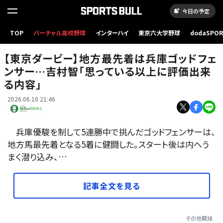
今日の予定
TOP
バーチャル高校野球
インターハイ
東京六大学野球
dodaSPO
東京ダービー・ゴッドフェンサーと吉村智洋騎手 (C)Hiroki Homma
（新しいタブ
【東京ダービー】地方最先着は兵庫ゴッドフェ
ンサー…吉村智「思っている以上に評価出来
る内容」
2026.06.10 21:46
兵庫優駿を制して5連勝中で挑んだゴッドフェンサーは、
地方馬最先着となる5着に健闘した。スタート後は内へう
まく潜り込み、…
記事全文を見る
その他競技