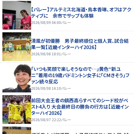
【バレー】アルテミス北海道・鳥本香琳、オフはアク
ティブに 余市でサップも体験
2026/08/09 06:00
バレー
清風が初優勝 男子最終順位と個人賞、試合結
果一覧【近畿インターハイ2026】
2026/08/08 18:01
バレー
「いつも笑顔で楽しそうなので…」黄色“新ユ
ニ”着用の19歳バドミントン女子に「CMきそう」フ
ァン続々反応
2026/08/08 16:10
バレー
前回大会王者の鎮西高らすべてのシード校がベ
スト4入り 大会最終日の勝負の行方は【近畿イン
ターハイ2026】
2026/08/07 22:22
バレー