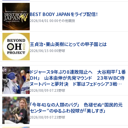
BEST BODY JAPANをライブ配信！
2026/04/01 00:00
その他競技
王貞治・栗山英樹にとっての甲子園とは
2026/06/15 00:00
野球
ドジャース９年ぶり８連敗阻止へ 大谷翔平「１番
ＤＨ」 山本由伸が先発マウンド ２３年ＷＢＣ侍
ヌートバーと夢対決 ド軍はフェドゥシア３戦連
続先発マスク【両軍ラインナップ】
2026/08/09 07:23
野球
「今年41なの人類のバグ」 色褪せぬ“国民的元
センター”のゆるふわ投球が「美しすぎ」
2026/08/09 07:23
野球