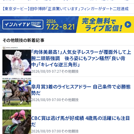
【東京ダービー】田中博師「正直驚いています」フィンガーがダート二冠達成
その他競技
の新着記事
「肉体美最高！」人気女子レスラーが覆面外して上
腕二頭筋強調 後ろ姿にもファン騒然「良い背
中」「キレイな逆三角形」
2026/08/09 07:27
その他競技
皐月賞3着のライヒスアドラー 自己条件で必勝態
勢だ
2026/08/09 07:00
その他競技
CBC賞は逃げ馬が好成績 4歳馬の活躍にも注目
だ
2026/08/09 07:00
その他競技