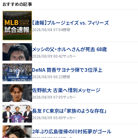
おすすめの記事
【速報】ブルージェイズ vs. フィリーズ
2026/08/08 07:04
野球
メッシの父・ホルヘさんが死去 68歳
2026/08/09 00:42
サッカー
DeNA 筒香サヨナラ弾で３位浮上
2026/08/09 00:23
野球
佐野航大 古巣へ惜別メッセージ
2026/08/09 07:05
サッカー
長友 FC東京は「家族のような存在」
2026/08/09 05:00
サッカー
2年ぶり広島復帰の川村拓夢がゴール