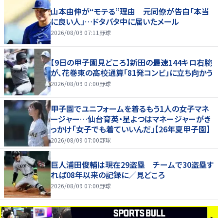
山本由伸が“モテる”理由 元同僚が告白「本当
に良い人」…ドタバタ中に届いたメール
2026/08/09 07:11
野球
【9日の甲子園見どころ】新田の最速144キロ右腕
が、花巻東の高校通算「81発コンビ」に立ち向かう
2026/08/09 07:00
野球
甲子園でユニフォームを着るもう1人の女子マネ
ージャー…仙台育英・星よつはマネージャーがき
っかけ「女子でも着ていいんだ」【26年夏甲子園】
2026/08/09 07:00
野球
巨人浦田俊輔は現在29盗塁 チームで30盗塁す
れば08年以来の記録に／見どころ
2026/08/09 07:00
野球