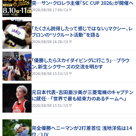
突…サン・クロレラ主催『SC CUP 2026』が開催へ
2026/08/08 17:00
バスケ
「たくさん説得したって感じではない」マクシー、レ
ブロンの“リクルート活動”を語る
2026/08/08 16:28
バスケ
「優勝したらスカイダイビングに行こう」…ブラウ
ン、新生シクサーズの交流を明かす
2026/08/08 15:53
バスケ
元日本代表・吉田亜沙美が三菱電機のキャプテン
に就任…「世界で最も結束力のあるチームへ」
2026/08/08 15:51
バスケ
完全優勝へニーマンが2打差首位 浅地洋佑は14
位／LIV