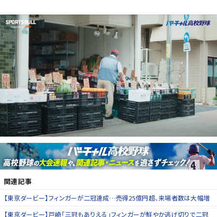
関連記事
【東京ダービー】フィンガーが二冠達成…売得25億円超、来場者数は大幅増
【東京ダービー】戸崎「三冠もありえる」フィンガーが鮮やか逃げ切りで二冠