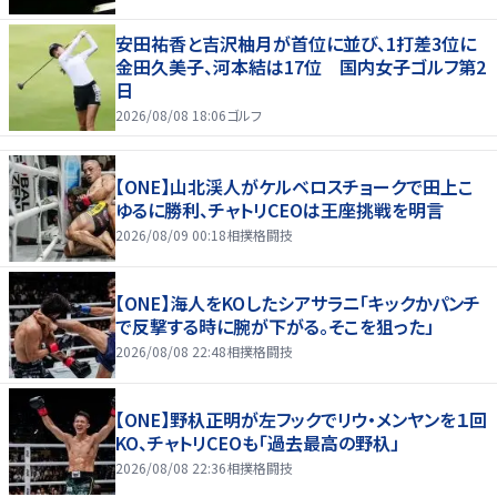
安田祐香と吉沢柚月が首位に並び、1打差3位に
金田久美子、河本結は17位 国内女子ゴルフ第2
日
2026/08/08 18:06
ゴルフ
【ONE】山北渓人がケルベロスチョークで田上こ
ゆるに勝利、チャトリCEOは王座挑戦を明言
2026/08/09 00:18
相撲格闘技
【ONE】海人をKOしたシアサラニ「キックかパンチ
で反撃する時に腕が下がる。そこを狙った」
2026/08/08 22:48
相撲格闘技
【ONE】野杁正明が左フックでリウ・メンヤンを１回
KO、チャトリCEOも「過去最高の野杁」
2026/08/08 22:36
相撲格闘技