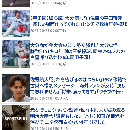
2026/08/08 20:04
野球
【甲子園】強心臓！大分商・プロ注目の平田玲翔
「楽しい場面作ってくれた」ピンチで救援圧巻投球
2026/06/23 00:00
野球
大分商が今大会の公立勢初勝利！"大分の怪
腕"が151キロ計測の圧巻投球、同校29年ぶりの
白星呼び込む【26年夏甲子園】
2026/08/08 19:32
野球
佐野航大「別れを告げるのはつらい」ＰＳＶ移籍で
古巣へ惜別メッセージ 海外ファンが反応「決し
て忘れません」「将来、戻ってきて」「クラブの伝説
です」
2026/08/09 07:05
サッカー
元なでしこジャパン監督・佐々木則夫が振り返る
明治大時代「練習もしない（木村）和司が脚光を
浴びて...。全然面白くない４年間でした」
2026/08/09 06:50
サッカー