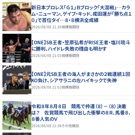
新日本プロレス「Ｇ１」Ｂブロック「大混戦」…カラ
ム・ニューマン、ゲイブ・キッド、成田蓮が「勝ち点１
０」で首位タイ…８・８横浜全成績
2026/08/08 21:20
相撲格闘技
【ONE】SB王者・笠原弘希がRISE王者・塩川琉斗
に勝利、ハイドレ失敗の理由も明かす
2026/08/08 21:03
相撲格闘技
【ONE】元SB王者の海人がまさかの２戦連続１回
KO負け、シアサラニの左ハイキックで失神
2026/08/08 21:02
相撲格闘技
令和８年８月８日 競馬で枠連（８）－（８）決着
は？ 佐賀競馬で飛び出した衝撃の８Ｒ、馬番８、
８番人気のＶ
2026/08/08 21:38
その他競技