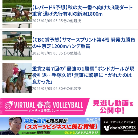
【レパードS予想】秋の大一番へ向けた3歳ダート
重賞 逃げ先行有利の新潟1800m
2026/08/09 06:35
その他競技
【CBC賞予想】サマースプリント第4戦 瞬発力勝負
の中京芝1200mハンデ重賞
2026/08/09 06:35
その他競技
重賞２着７回の”最強の１勝馬”ボンドガールが現
役引退…手塚久師「無事に繁殖に上がれたのは
良かった」
2026/08/09 06:30
その他競技