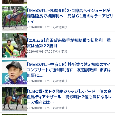
【９日の注目・札幌６Ｒ】３・２億馬ヘイジュードが
距離延長で初勝利へ 兄はＧ１馬のキラーアビリ
ティ
2026/08/09 07:00
その他競技
【エルムＳ】岩田望来騎手が初騎乗で初勝利 重
賞は通算２２勝目
2026/08/09 07:00
その他競技
【９日の注目・中京１Ｒ】 挫折乗り越え初陣のマイ
コンプリートが勝利目指す 友道調教師「まずは
無事に...」
2026/08/09 07:00
その他競技
【ＣＢＣ賞・馬トク最終ジャッジ】スピード上位の良
血馬ディアナザール 持ち時計２位も気になるレ
ース傾向とは…
2026/08/09 07:00
その他競技