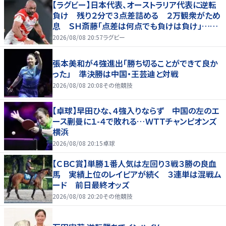
【ラグビー】日本代表、オーストラリア代表に逆転
負け 残り２分で３点差詰める ２万観衆がため
息 ＳＨ斎藤「点差は何点でも負けは負け」…前
半にＳＯ伊藤龍が先制トライ、３２ー３５で惜敗
2026/08/08 20:57
ラグビー
張本美和が４強進出「勝ち切ることができて良か
った」 準決勝は中国・王芸迪と対戦
2026/08/08 20:08
その他競技
【卓球】早田ひな、４強入りならず 中国の左のエ
ース蒯曼に１-４で敗れる…ＷＴＴチャンピオンズ
横浜
2026/08/08 20:15
卓球
【ＣＢＣ賞】単勝１番人気は左回り３戦３勝の良血
馬 実績上位のレイピアが続く ３連単は混戦ム
ード 前日最終オッズ
2026/08/08 20:20
その他競技