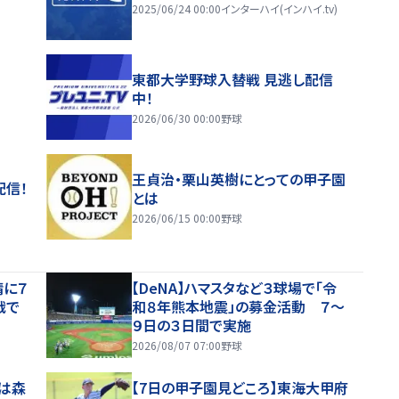
2025/06/24 00:00
インターハイ(インハイ.tv)
東都大学野球入替戦 見逃し配信
中！
2026/06/30 00:00
野球
王貞治・栗山英樹にとっての甲子園
配信！
とは
2026/06/15 00:00
野球
晴に７
【DeNA】ハマスタなど３球場で「令
戦で
和８年熊本地震」の募金活動 ７～
９日の３日間で実施
2026/08/07 07:00
野球
は森
【7日の甲子園見どころ】東海大甲府