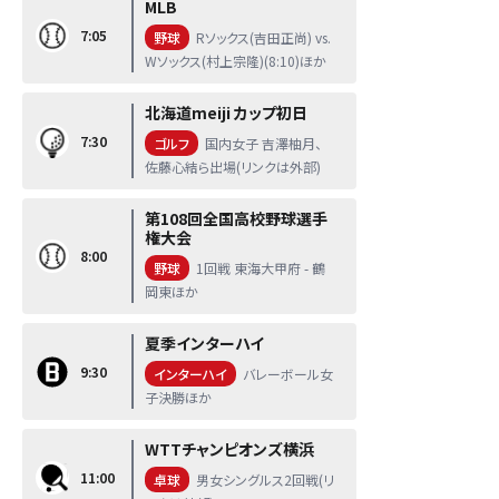
MLB
7:05
野球
Rソックス(吉田正尚) vs.
Wソックス(村上宗隆)(8:10)ほか
北海道meiji カップ初日
7:30
ゴルフ
国内女子 吉澤柚月、
佐藤心結ら出場(リンクは外部)
第108回全国高校野球選手
権大会
8:00
野球
1回戦 東海大甲府 - 鶴
岡東ほか
夏季インターハイ
9:30
インターハイ
バレーボール女
子決勝ほか
WTTチャンピオンズ横浜
11:00
卓球
男女シングルス2回戦(リ