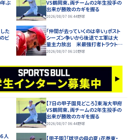
0年ぶ
VS鶴岡東、両チームの2年生投手の
ろ
出来が勝敗のカギを握る
2026/08/07 06:44
野球
球した
「仲間が去っていくのは辛い」ポスト
Oのビ
シーズン争いから後退でエ軍は大
量主力放出 米最強打者トラウトが
球団意向に本音吐露「理想とはかけ
2026/08/07 06:10
野球
離れている」
【7日の甲子園見どころ】東海大甲府
VS鶴岡東、両チームの2年生投手の
出来が勝敗のカギを握る
2026/08/07 06:44
野球
野６人
【甲子園】「球児の母の夏」花巻東・