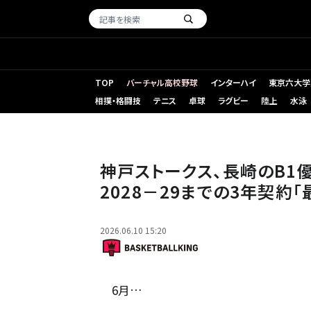
TOP
バーチャル高校野球
インターハイ
東京六大学
相撲・格闘技
テニス
卓球
ラグビー
陸上
水泳
神戸への移籍が発表された山口［写真］＝B.LEAGUE
神戸ストークス、長崎のB1
2028－29までの3年契約
2026.06.10 15:20
6月…