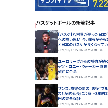
バスケットボール
の新着記事
【バスケ】八村塁が語った日本
への熱い思い「今、僕らがやら
と日本のバスケが良くなって
い」
2026/08/07 05:00
バスケットボール
ユーロリーグからの補強が続
ッツ…ロニー・ウォーカー四世
契約に合意
2026/08/06 19:43
バスケットボール
サンズ、攻守の要の”悪役”ブ
スと契約延長に合意…3年約1
円の完全保証
2026/08/06 19:23
バスケットボール