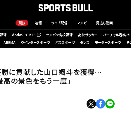
競技
速報
ライブ配信
マンガ
見逃し動画
野球
dodaSPORTS
センバツ高校野球
高校サッカー
バーチャル春高バ
（新しいタブで開く）
ABEMA
ウインタースポーツ
パラスポーツ
ダンス
モータースポーツ
そ
優勝に貢献した山口颯斗を獲得…
「最高の景色をもう一度」