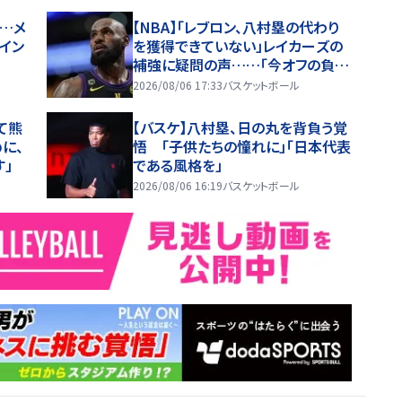
…メ
【NBA】「レブロン、八村塁の代わり
イン
を獲得できていない」レイカーズの
補強に疑問の声……「今オフの負け
組」という指摘も
2026/08/06 17:33
バスケットボール
て熊
【バスケ】八村塁、日の丸を背負う覚
に、
悟 「子供たちの憧れに」「日本代表
す」
である風格を」
2026/08/06 16:19
バスケットボール