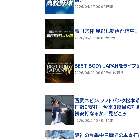
2026/04/17 00:00
野球
高円宮杯 見逃し動画配信中！
2026/06/17 00:00
サッカー
BEST BODY JAPANをライブ
2026/04/01 00:00
その他競技
西武ネビン、ソフトバンク松本
打数０安打 今季３度目の対
初安打なるか／見どころ
2026/08/07 07:00
野球
阪神の今季中日戦での本塁打