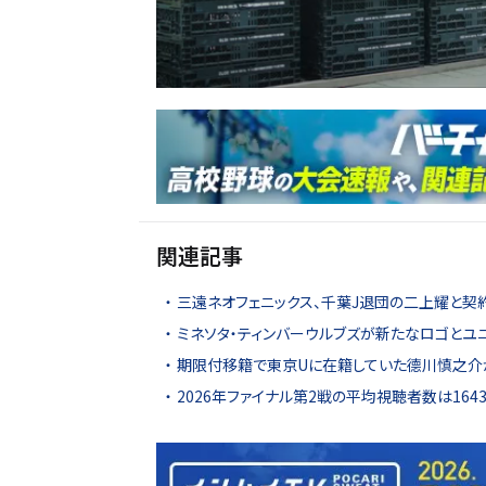
関連記事
三遠ネオフェニックス、千葉J退団の二上耀と契
ミネソタ・ティンバーウルブズが新たなロゴとユ
期限付移籍で東京Uに在籍していた德川慎之介
2026年ファイナル第2戦の平均視聴者数は16