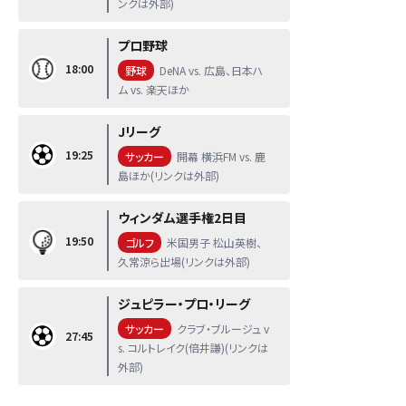
ンクは外部)
プロ野球
18:00
野球
DeNA vs. 広島、日本ハ
ム vs. 楽天ほか
Jリーグ
19:25
サッカー
開幕 横浜FM vs. 鹿
島ほか(リンクは外部)
ウィンダム選手権2日目
19:50
ゴルフ
米国男子 松山英樹、
久常涼ら出場(リンクは外部)
ジュピラー・プロ・リーグ
サッカー
クラブ・ブルージュ v
27:45
s. コルトレイク(倍井謙)(リンクは
外部)