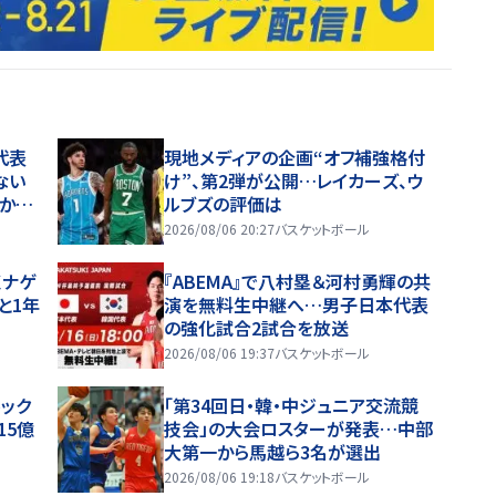
代表
現地メディアの企画“オフ補強格付
ない
け”、第2弾が公開…レイカーズ、ウ
いかな
ルブズの評価は
2026/08/06 20:27
バスケットボール
くナゲ
『ABEMA』で八村塁＆河村勇輝の共
と1年
演を無料生中継へ…男子日本代表
の強化試合2試合を放送
2026/08/06 19:37
バスケットボール
ルック
「第34回日・韓・中ジュニア交流競
15億
技会」の大会ロスターが発表…中部
大第一から馬越ら3名が選出
2026/08/06 19:18
バスケットボール