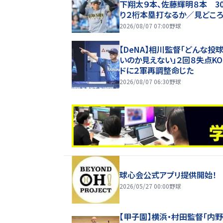
下翔太９本、佐藤輝明８本 3
り２桁本塁打なるか／見どこ
2026/08/07 07:00
野球
【DeNA】相川監督「どんな投
いのか見えない」２回８失点K
ドに２軍再調整命じた
2026/08/07 06:30
野球
球心会公式アプリ提供開始！
2026/05/27 00:00
野球
【甲子園】横浜・村田監督「内