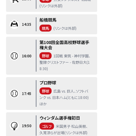
(リンクは外部)
船橋競馬
14:35
競馬
(リンクは外部)
第108回全国高校野球選手
権大会
16:00
野球
1回戦 東筑 - 神村学園、
聖隷クリストファー - 佐野日大(1
8:30)
プロ野球
野球
広島 vs. 巨人、ソフトバ
17:45
ンク vs. 日本ハム(ともに18:00)
ほか
ウィンダム選手権初日
19:50
ゴルフ
米国男子 松山英樹、
久常涼らが出場(リンクは外部)