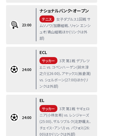
ナショナルバンク・オープン
テニス
女子ダブルス1回戦 サ
23:00
ムソノワ/加藤組戦、リャン エンシ
ュオ/青山組戦ほか(リンクは外
部)
ECL
サッカー
3次 第1戦 デブレツ
ェニ vs. コペンハーゲン(鈴木淳
24:00
之介)(26:00)、アヤックス(板倉滉)
vs. シェルボーン(27:00)ほか(リ
ンクは外部)
EL
サッカー
3次 第1戦 ヤギェロ
ニア(小林友希) vs. レンジャーズ
24:00
(25:00)、ザルツブルク(北野颯太、
チェイス・アンリ) vs. パフォス(26:
00)ほか(リンクは外部)