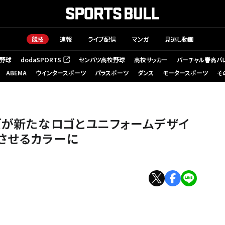
競技
速報
ライブ配信
マンガ
見逃し動画
野球
dodaSPORTS
センバツ高校野球
高校サッカー
バーチャル春高バ
（新しいタブで開く）
ABEMA
ウインタースポーツ
パラスポーツ
ダンス
モータースポーツ
そ
tty Images
ズが新たなロゴとユニフォームデザイ
させるカラーに