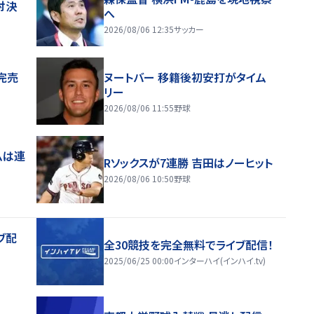
対決
へ
2026/08/06 12:35
サッカー
完売
ヌートバー 移籍後初安打がタイム
リー
2026/08/06 11:55
野球
ムは連
Rソックスが7連勝 吉田はノーヒット
2026/08/06 10:50
野球
ブ配
全30競技を完全無料でライブ配信！
2025/06/25 00:00
インターハイ(インハイ.tv)