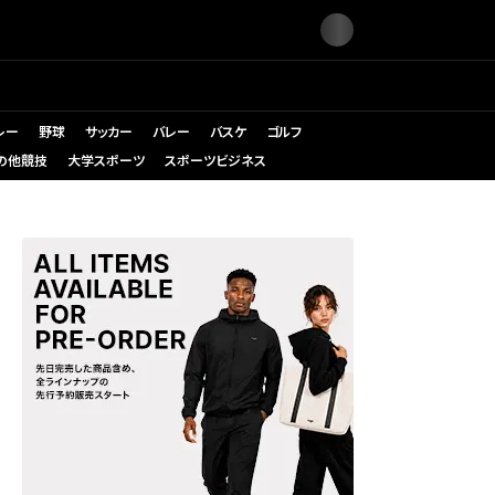
レー
野球
サッカー
バレー
バスケ
ゴルフ
の他競技
大学スポーツ
スポーツビジネス