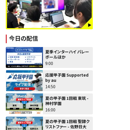
今日の配信
夏季インターハイ バレー
ボールほか
9:00
応援甲子園 Supported
by au
14:50
夏の甲子園 1回戦 東筑 -
神村学園
16:00
夏の甲子園 1回戦 聖隷ク
リストファー - 佐野日大