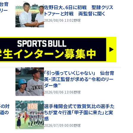
仙台育
佐野日大、6日に初戦 聖隷クリス
リー
トファーと対戦 両監督に聞く
2026/08/06 13:02
野球
「引っ張っていくじゃない」 仙台育
英・須江監督が求める“令和のリー
ダー像”
2026/08/06 13:06
野球
夢の対
選手権開会式で敦賀気比の選手た
道の
ちが堂々行進「甲子園に来た」と実
感
2026/07/09 00:00
野球