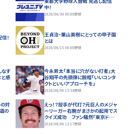
東都大学野球入替戦 見逃し配信
中！
2026/06/30 00:00
野球
王貞治・栗山英樹にとっての甲子園
配信！
とは
2026/06/15 00:00
野球
んなす
今永昇太「本当に穴がない打者」大
なと感
谷翔平の先頭弾に脱帽「いいコンタ
クトといいアプローチを」
2026/08/06 13:34
野球
夢の対
えっ！？投手が代打？元巨人のメジャ
道の
ーリーガー右腕がまさかの起用でス
クイズ成功 ファン騒然「東京ドー
ムで鍛えた技」「ＮＰＢの経験いきす
2026/08/06 13:17
野球
ぎてるわｗ」