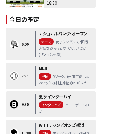
18:30
今日の予定
ナショナルバンク・オープン
テニス
女子シングルス2回戦
6:00
大坂なおみ vs. ウドバルジほか
(リンクは外部)
MLB
7:35
野球
Rソックス(吉田正尚) vs.
Wソックス(村上宗隆)(8:10)ほか
夏季インターハイ
9:30
インターハイ
バレーボールほ
か
WTTチャンピオンズ横浜
11:00
卓球
男女シングルス1・2回戦