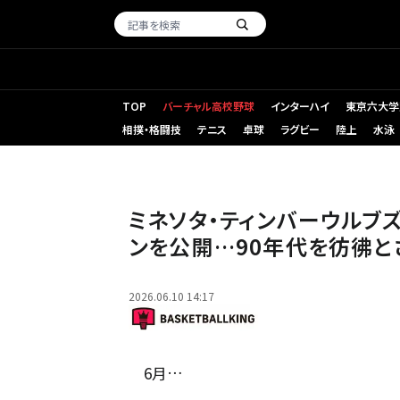
TOP
バーチャル高校野球
インターハイ
東京六大学
相撲・格闘技
テニス
卓球
ラグビー
陸上
水泳
ファンから根強い人気を誇るウルブズの黒ユニフォーム［写真］＝Ge
ミネソタ・ティンバーウルブ
ンを公開…90年代を彷彿と
2026.06.10 14:17
6月…