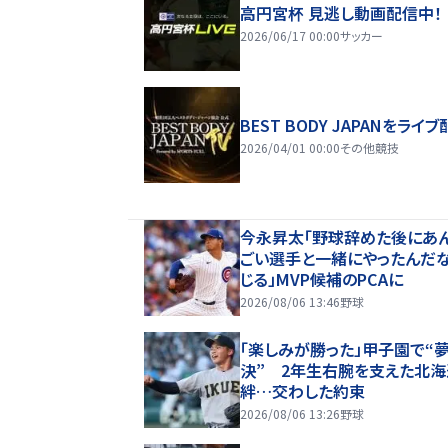
高円宮杯 見逃し動画配信中！
2026/06/17 00:00
サッカー
BEST BODY JAPANをライブ
2026/04/01 00:00
その他競技
今永昇太「野球辞めた後にあ
ごい選手と一緒にやったんだ
じる」MVP候補のPCAに
2026/08/06 13:46
野球
「楽しみが勝った」甲子園で“
決” 2年生右腕を支えた北海
絆…交わした約束
2026/08/06 13:26
野球