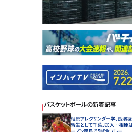
バスケットボール
の新着記事
相原アレクサンダー学、長濱
習生として千葉J加入…相原
ーズン徳島で5試合プレー