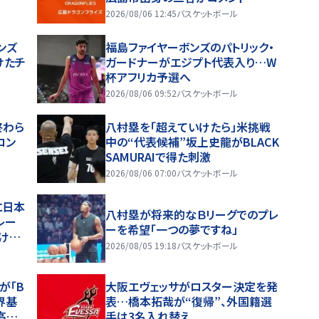
2026/08/06 12:45
バスケットボール
ンズ
福島ファイヤーボンズのパトリック・
けたチ
ガードナーがエジプト代表入り…W
杯アフリカ予選へ
2026/08/06 09:52
バスケットボール
終わら
八村塁を「超えていけたら」米挑戦
ロン
中の“代表候補”坂上史龍がBLACK
SAMURAIで得た刺激
2026/08/06 07:00
バスケットボール
に日本
八村塁が将来的なＢリーグでのプレ
レー
ーを希望「一つの夢ですね」
け技
2026/08/05 19:18
バスケットボール
が「B
大阪エヴェッサがロスター決定を発
世界基
表…橋本拓哉が“復帰”、外国籍選
高峰
手は3名入れ替え