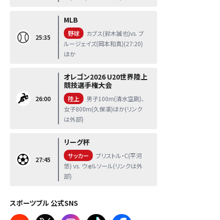
MLB
野球
カブス(鈴木誠也)vs. ブ
25:35
ルージェイズ(岡本和真)(27:20)
ほか
オレゴン2026 U20世界陸上
競技選手権大会
26:00
陸上
男子100m(清水空跳)、
女子800m(久保凛)ほか(リンク
は外部)
リーグ杯
サッカー
ブリストル・C(平河
27:45
悠) vs. ウォルソール(リンクは外
部)
スポーツブル 公式SNS