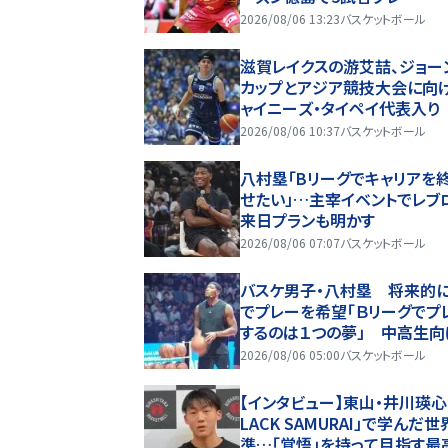
2026/08/06 13:23
バスケットボール
滋賀レイクスの游艾喆、ジョー
カップとアジア競技大会に向
ャイニーズ・タイペイ代表入り
2026/08/06 10:37
バスケットボール
八村塁「Bリーグでキャリアを
せたい」…主宰イベントでレブ
来日プランも明かす
2026/08/06 07:07
バスケットボール
バスケ男子・八村塁 将来的
でプレーを希望「Ｂリーグでプ
するのは１つの夢」 中高生向
術指導キャンプ開催
2026/08/06 05:00
バスケットボール
【インタビュー】東山・井川瑛心
LACK SAMURAI」で学んだ
準…「覚悟」を持って目指す最