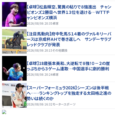
【卓球】松島輝空、驚異の粘りで８強進出 チャン
ピオンズ２勝目へ世界１３位を退ける…ＷＴＴチ
ャンピオンズ横浜
2026/08/06 20:35
卓球
【注目馬動向】府中牝馬Ｓ１４着のヴァルキリーバ
ースは京成杯ＡＨで巻き返しへ サンデーサラブ
レッドクラブが発表
2026/08/06 20:15
その他競技
【卓球】18歳張本美和、大逆転で８強！０－２の崖
っぷちから３ゲーム連取…中国選手に劇的勝利
2026/08/06 20:24
卓球
【スーパーフォーミュラ2026】シーズンは後半戦
へ……ランキングトップを独走する太田格之進の
勢いは続くのか
2026/08/06 16:32
モータースポーツ