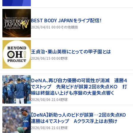
BEST BODY JAPANをライブ配信！
2026/04/01 00:00
その他競技
王貞治・栗山英樹にとっての甲子園とは
2026/06/15 00:00
野球
ＤｅＮＡ、再び自力優勝の可能性が消滅 連勝４
でストップ 先発ビドが誤算２回８失点ＫＯ 打
線は終盤追い上げも序盤の大量失点響く
2026/08/06 21:04
野球
【DeNA】新助っ人のビドが誤算…２回８失点KO
連勝は４でストップ Aクラス浮上はお預け
2026/08/06 21:01
野球