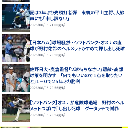
夏は3年ぶり先頭打者弾 東筑の平山主将、大歓
声にも「申し訳ない」
2026/08/06 21:00
野球
【日本ハム】球場騒然…ソフトバンク・オスナの直
球が野村佑希のヘルメットかすめて押し出し死球
2026/08/06 20:56
野球
佐野日大・麦倉監督「２球待ちなさい」難敵・高部
対策を明かす 「何でもいいので１点を取りたい
と」１－０で２５年ぶり勝利
2026/08/06 20:56
野球
【ソフトバンク】オスナが危険球退場 野村のヘル
メットつばに押し出し死球 グータッチで謝罪
2026/08/06 20:54
野球