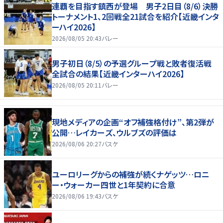
連覇を目指す鎮西が登場 男子2日目（8/6）決勝
トーナメント1、2回戦全21試合を紹介【近畿インタ
ーハイ2026】
2026/08/05 20:43
バレー
男子初日（8/5）の予選グループ戦と敗者復活戦
全試合の結果【近畿インターハイ2026】
2026/08/05 20:11
バレー
現地メディアの企画“オフ補強格付け”、第2弾が
公開…レイカーズ、ウルブズの評価は
2026/08/06 20:27
バスケ
ユーロリーグからの補強が続くナゲッツ…ロニ
ー・ウォーカー四世と1年契約に合意
2026/08/06 19:43
バスケ