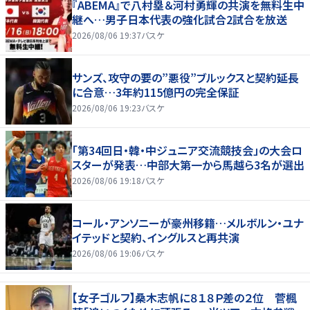
『ABEMA』で八村塁＆河村勇輝の共演を無料生中
継へ…男子日本代表の強化試合2試合を放送
2026/08/06 19:37
バスケ
サンズ、攻守の要の”悪役”ブルックスと契約延長
に合意…3年約115億円の完全保証
2026/08/06 19:23
バスケ
「第34回日・韓・中ジュニア交流競技会」の大会ロ
スターが発表…中部大第一から馬越ら3名が選出
2026/08/06 19:18
バスケ
コール・アンソニーが豪州移籍…メルボルン・ユナ
イテッドと契約、イングルスと再共演
2026/08/06 19:06
バスケ
【女子ゴルフ】桑木志帆に８１８Ｐ差の２位 菅楓