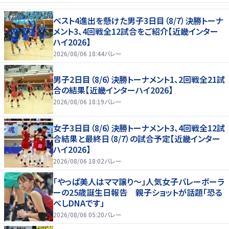
ベスト4進出を懸けた男子3日目（8/7）決勝トーナ
メント3、4回戦全12試合をご紹介【近畿インター
ハイ2026】
2026/08/06 18:44
バレー
男子2日目（8/6）決勝トーナメント1、2回戦全21試
合の結果【近畿インターハイ2026】
2026/08/06 18:19
バレー
女子3日目（8/6）決勝トーナメント3、4回戦全12試
合結果と最終日（8/7）の試合予定【近畿インター
ハイ2026】
2026/08/06 18:02
バレー
「やっぱ美人はママ譲り～」人気女子バレーボーラ
ーの25歳誕生日報告 親子ショットが話題「恐る
べしDNAです」
2026/08/06 05:20
バレー