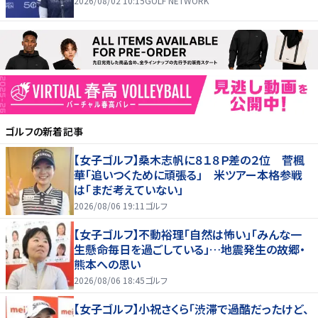
2026/08/02 10:15
GOLF NETWORK
ゴルフ
の新着記事
【女子ゴルフ】桑木志帆に８１８Ｐ差の２位 菅楓
華「追いつくために頑張る」 米ツアー本格参戦
は「まだ考えていない」
2026/08/06 19:11
ゴルフ
【女子ゴルフ】不動裕理「自然は怖い」「みんな一
生懸命毎日を過ごしている」…地震発生の故郷・
熊本への思い
2026/08/06 18:45
ゴルフ
【女子ゴルフ】小祝さくら「渋滞で過酷だったけど、