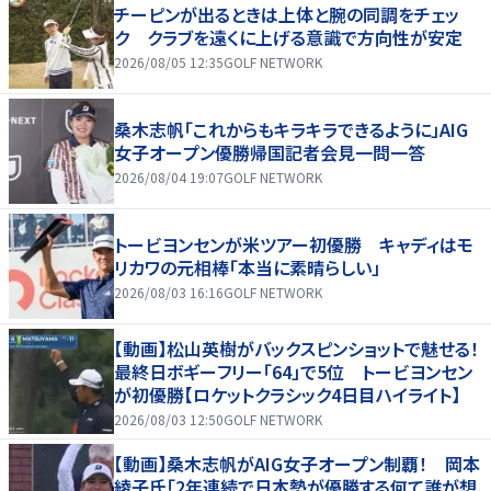
チーピンが出るときは上体と腕の同調をチェッ
ク クラブを遠くに上げる意識で方向性が安定
2026/08/05 12:35
GOLF NETWORK
桑木志帆「これからもキラキラできるように」AIG
女子オープン優勝帰国記者会見一問一答
2026/08/04 19:07
GOLF NETWORK
トービヨンセンが米ツアー初優勝 キャディはモ
リカワの元相棒「本当に素晴らしい」
2026/08/03 16:16
GOLF NETWORK
【動画】松山英樹がバックスピンショットで魅せる！
最終日ボギーフリー「64」で5位 トービヨンセン
が初優勝【ロケットクラシック4日目ハイライト】
2026/08/03 12:50
GOLF NETWORK
【動画】桑木志帆がAIG女子オープン制覇！ 岡本
綾子氏「2年連続で日本勢が優勝する何て誰が想