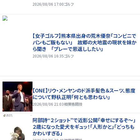
2026/08/06 17:00
ゴルフ
【女子ゴルフ】熊本県出身の荒木優奈「コンビニで
パンもご飯もない」 故郷の大地震の現状を妹か
ら聞き 「プレーで恩返ししたい」
2026/08/06 16:35
ゴルフ
【ONE】リウ・メンヤンのド派手髪色＆スーツ、態度
について野杁正明「何とも思わない」
2026/08/06 21:03
相撲格闘技
阿部詩“２ショット”で近影公開「幸せにするぞ〜」
２歳になった愛犬をギュッ！「人形かと」「どっちも
かわいすぎる」