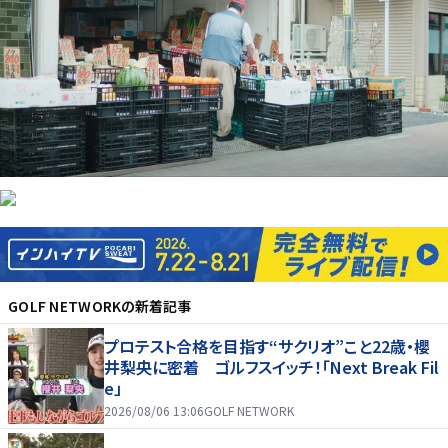
GOLF NETWORK
の新着記事
プロテスト合格を目指す“サクリオ”こと22歳・櫻
井梨央に密着 ゴルフスイッチ！「Next Break Fil
e」
2026/08/06 13:06
GOLF NETWORK