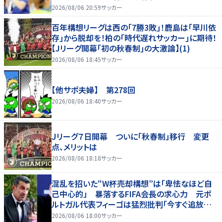
2026/08/06 20:59
サッカー
百年構想リーグは西の｢7勝3敗｣！鹿島は｢早川依
存｣から脱却を！柏の｢時代遅れサッカー｣に期待！
【Jリーグ開幕｢初の秋春制｣の大激論】(1)
2026/08/06 18:45
サッカー
【他サポ夫婦】 第278回
2026/08/06 18:40
サッカー
Ｊリーグ７日開幕 ついに「秋春制」移行 変更
点、メリットは
2026/08/06 18:18
サッカー
混乱を招いた“W杯売却構想”は「卑怯なほど自
己中心的」 暴落するFIFA会長の求心力 元ポ
ルトガル代表フィーゴは猛烈批判「今すぐ追放す
べきだ」
2026/08/06 18:00
サッカー