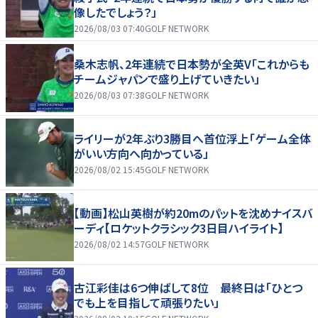
像したでしょう？」
2026/08/03 07:40
GOLF NETWORK
桑木志帆、2年連続で日本勢が全英V「これからも
チームジャパンで盛り上げていきたい」
2026/08/03 07:38
GOLF NETWORK
ライリーが2年ぶり3勝目へ首位浮上「ゲーム全体
がいい方向へ向かっている」
2026/08/02 15:45
GOLF NETWORK
【動画】松山英樹が約20mのパットを沈めナイスバ
ーディ【ロケットクラシック3日目ハイライト】
2026/08/02 14:57
GOLF NETWORK
古江彩佳は6つ伸ばして8位 最終日は「ひとつ
でも上を目指して頑張りたい」