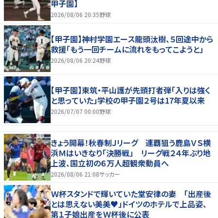
甲子園】
2026/08/06 20:35
野球
【甲子園】神村学園エース龍頭汰樹、５回途中から
救援「もう一回チームに流れをもってこようと」
2026/08/06 20:24
野球
【甲子園】東筑・平山護が先頭打者弾「入りは強く
と思っていた」学校の甲子園２号は17年夏以来
2026/07/07 00:00
野球
きょう開幕！秋春制Ｊリーグ 連覇狙う鹿島ＶＳ横
浜Ｍはいきなり「決勝戦」 リーグ戦２４年ぶり地
上波、国立初の６万人超観衆動員へ
2026/08/06 21:08
サッカー
Ｗ杯スタンドで輝いていた堂安律の妻 「出産後
とは思えない美美♥」ドイツのホテルで上品姿、
第１子娘出産をＷ杯後に公表