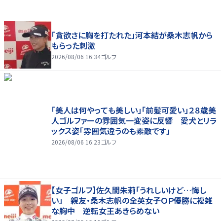
「貪欲さに胸を打たれた」河本結が桑木志帆から
もらった刺激
2026/08/06 16:34
ゴルフ
「美人は何やっても美しい」「前髪可愛い」２８歳美
人ゴルファーの雰囲気一変姿に反響 愛犬とリラ
ックス姿「雰囲気違うのも素敵です」
2026/08/06 16:23
ゴルフ
【女子ゴルフ】佐久間朱莉「うれしいけど…悔し
い」 親友・桑木志帆の全英女子ＯＰ優勝に複雑
な胸中 逆転女王あきらめない