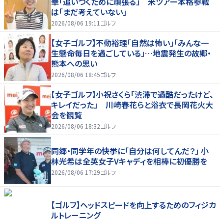
華「追いつくために頑張る」 米ツアー本格参戦
は「まだ考えていない」
2026/08/06 19:11
ゴルフ
【女子ゴルフ】不動裕理「自然は怖い」「みんな一
生懸命毎日を過ごしている」…地震発生の故郷・
熊本への思い
2026/08/06 18:45
ゴルフ
【女子ゴルフ】小祝さくら「渋滞で過酷だったけど、
キレイだった」 川崎春花らと浴衣で長岡花火大
会を観覧
2026/08/06 18:32
ゴルフ
同郷・同学年の快挙に「自分は何してんだ？」 小
林光希は全英女子Vキャディを相棒に初優勝を
2026/08/06 17:29
ゴルフ
【ゴルフ】ヘッドスピードを向上するためのフィジカ
ルトレーニング