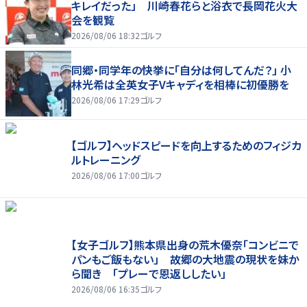
キレイだった」 川崎春花らと浴衣で長岡花火大
会を観覧
2026/08/06 18:32
ゴルフ
同郷・同学年の快挙に「自分は何してんだ？」 小
林光希は全英女子Vキャディを相棒に初優勝を
2026/08/06 17:29
ゴルフ
【ゴルフ】ヘッドスピードを向上するためのフィジカ
ルトレーニング
2026/08/06 17:00
ゴルフ
【女子ゴルフ】熊本県出身の荒木優奈「コンビニで
パンもご飯もない」 故郷の大地震の現状を妹か
ら聞き 「プレーで恩返ししたい」
2026/08/06 16:35
ゴルフ