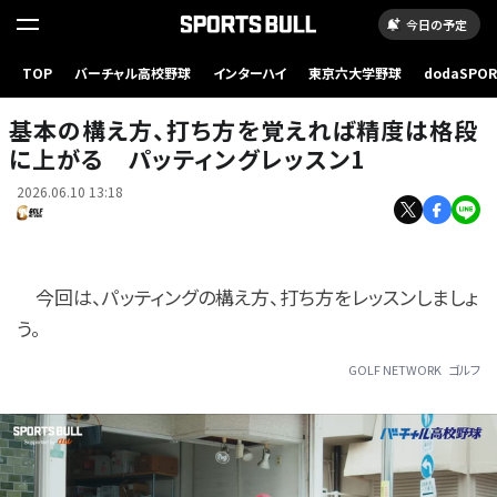
今日の予定
TOP
バーチャル高校野球
インターハイ
東京六大学野球
dodaSPO
基本の構え方、打ち方を覚えれば精度は格段に上がる パッティングレッスン1
（新しいタブ
基本の構え方、打ち方を覚えれば精度は格段
に上がる パッティングレッスン1
2026.06.10 13:18
今回は、パッティングの構え方、打ち方をレッスンしましょ
う。
GOLF NETWORK
ゴルフ