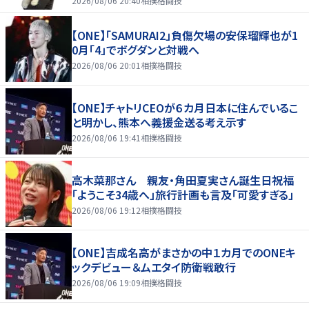
2026/08/06 20:40
相撲格闘技
【ONE】「SAMURAI2」負傷欠場の安保瑠輝也が1
0月「4」でボグダンと対戦へ
2026/08/06 20:01
相撲格闘技
【ONE】チャトリCEOが６カ月日本に住んでいるこ
と明かし、熊本へ義援金送る考え示す
2026/08/06 19:41
相撲格闘技
高木菜那さん 親友・角田夏実さん誕生日祝福
「ようこそ34歳へ」旅行計画も言及「可愛すぎる」
2026/08/06 19:12
相撲格闘技
【ONE】吉成名高がまさかの中１カ月でのONEキ
ックデビュー＆ムエタイ防衛戦敢行
2026/08/06 19:09
相撲格闘技