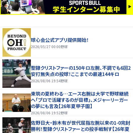
球心会公式アプリ提供開始！
2026/05/27 00:00
野球
聖隷クリストファーの150キロ左腕、不調でも6回2
安打無失点の投球！ここまでの最速144キロ
2026/08/06 19:54
野球
東筑の夏終わる…エース右腕は大学で野球継続
へ「プロで活躍するのが目標」、メジャーリーガー
の夢にも言及【26年夏甲子園】
2026/08/06 19:52
野球
佐野日大・鈴木有が世代屈指左腕以来の1-0完封
勝利！聖隷クリストファーとの投手戦制す【26年夏