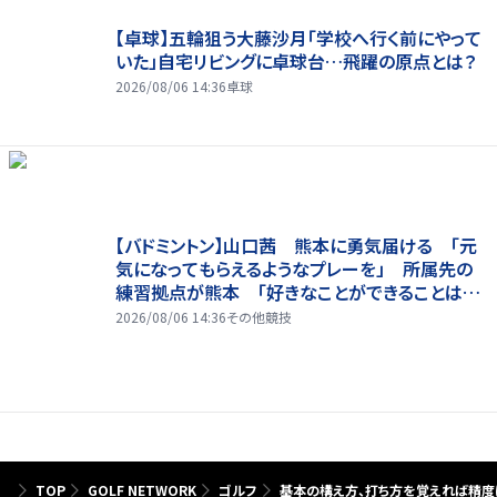
【卓球】五輪狙う大藤沙月「学校へ行く前にやって
いた」自宅リビングに卓球台…飛躍の原点とは？
2026/08/06 14:36
卓球
【バドミントン】山口茜 熊本に勇気届ける 「元
気になってもらえるようなプレーを」 所属先の
練習拠点が熊本 「好きなことができることは当
たり前じゃない」
2026/08/06 14:36
その他競技
TOP
GOLF NETWORK
ゴルフ
基本の構え方、打ち方を覚えれば精度