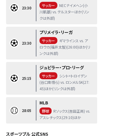
サッカー
NECナイメヘン(小
23:30
川航基) vs. テルスターほか(リン
クは外部)
プリメイラ・リーガ
サッカー
ギマラインス vs. ア
23:30
ロウカ(福井太智)(26:00)ほか(リ
ンクは外部)
ジュピラー・プロ・リーグ
サッカー
シント=トロイデン
25:15
(谷口彰悟ら) vs. ロンメルSK(27:
45)ほか(リンクは外部)
MLB
28:05
野球
Rソックス(吉田正尚) vs.
アスレチックス(29:10)ほか
スポーツブル 公式SNS