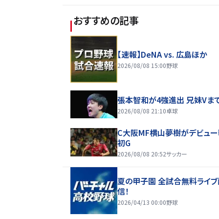
おすすめの記事
【速報】DeNA vs. 広島ほか
2026/08/08 15:00
野球
張本智和が4強進出 兄妹Vま
2026/08/08 21:10
卓球
C大阪MF横山夢樹がデビュー
初G
2026/08/08 20:52
サッカー
夏の甲子園 全試合無料ライブ
信！
2026/04/13 00:00
野球