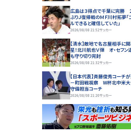
広島は３得点で千葉に完勝 
ぶりＪ復帰戦のＭＦ川村拓夢「
ルできると確信していた」
2026/08/08 21:52
サッカー
【清水】敵地で名古屋相手に
星！北川航也Ｖ弾 オ・セフン
も守り切り完封
2026/08/08 21:32
サッカー
【日本代表】斉藤俊秀コーチ
－町田戦視察 W杯北中米大
守備担当コーチ
2026/08/08 21:20
サッカー