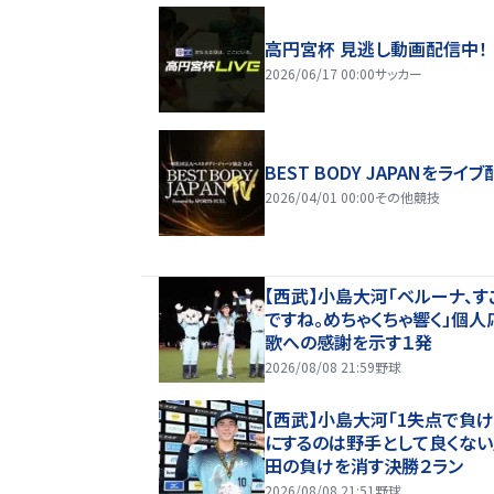
高円宮杯 見逃し動画配信中！
2026/06/17 00:00
サッカー
BEST BODY JAPANをライブ
2026/04/01 00:00
その他競技
【西武】小島大河「ベルーナ、す
ですね。めちゃくちゃ響く」個人
歌への感謝を示す１発
2026/08/08 21:59
野球
【西武】小島大河「1失点で負
にするのは野手として良くない
田の負けを消す決勝２ラン
2026/08/08 21:51
野球