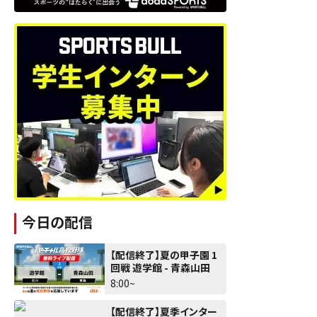
今日の配信
【配信終了】夏の甲子園 1
回戦 遊学館 - 青森山田
8:00~
【配信終了】夏季インター