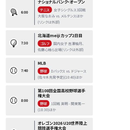
ナショナルバンク・オープン
テニス
女子シングルス3回戦
6:00
大坂なおみ vs. メルテンスほか
(リンクは外部)
北海道meiji カップ2日目
7:30
ゴルフ
国内女子 吉澤柚月、
佐藤心結ら出場(リンクは外部)
MLB
7:40
野球
Dバックス vs. ドジャース
(佐々木先発予定)(10:40)ほか
第108回全国高校野球選手
権大会
8:00
野球
1回戦 英明 - 関東第一
(18:30)ほか
オレゴン2026 U20世界陸上
競技選手権大会