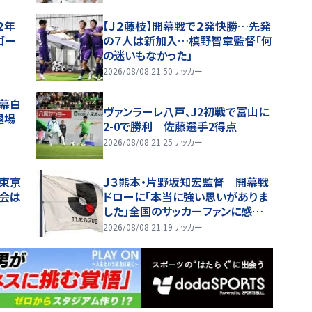
２年
【Ｊ２藤枝】開幕戦で２発快勝…先発
ゴー
の７人は新加入…槙野智章監督「何
の迷いもなかった」
2026/08/08 21:50
サッカー
開幕白
ヴァンラーレ八戸、J2初戦で富山に
退場
2-0で勝利 佐藤選手2得点
2026/08/08 21:25
サッカー
が東京
Ｊ３熊本・片野坂知宏監督 開幕戦
会は
ドローに「本当に強い思いがありま
した」全国のサッカーファンに感
謝…会見コメント
2026/08/08 21:19
サッカー