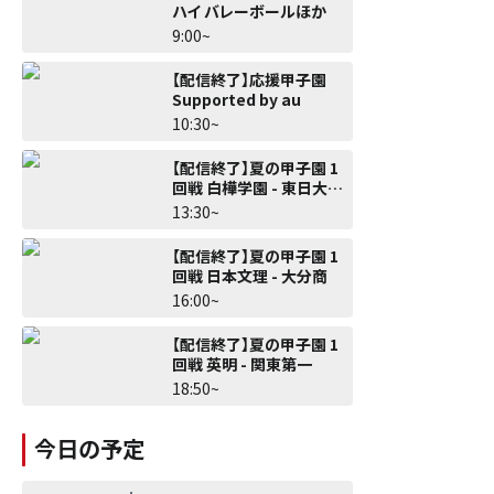
ハイ バレーボールほか
9:00~
【配信終了】応援甲子園
Supported by au
10:30~
【配信終了】夏の甲子園 1
回戦 白樺学園 - 東日大昌
平
13:30~
【配信終了】夏の甲子園 1
回戦 日本文理 - 大分商
16:00~
【配信終了】夏の甲子園 1
回戦 英明 - 関東第一
18:50~
今日の予定