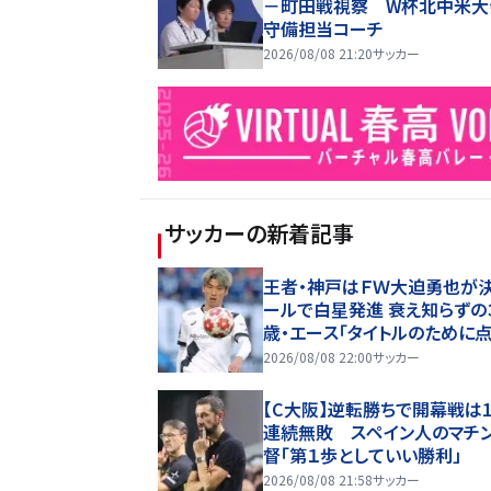
－町田戦視察 W杯北中米大
守備担当コーチ
2026/08/08 21:20
サッカー
サッカー
の新着記事
王者・神戸はＦＷ大迫勇也が
ールで白星発進 衰え知らずの
歳・エース「タイトルのために
たい」
2026/08/08 22:00
サッカー
【C大阪】逆転勝ちで開幕戦は1
連続無敗 スペイン人のマチ
督「第１歩としていい勝利」
2026/08/08 21:58
サッカー