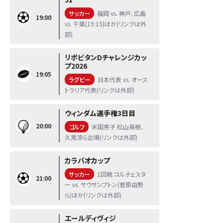
サッカー
福岡 vs. 神戸、広島
19:00
vs. 千葉(19:15)ほか(リンクは外
部)
リポビタンDチャレンジカッ
プ2026
19:05
ラグビー
日本代表 vs. オース
トラリア代表(リンクは外部)
ウィンダム選手権3日目
20:00
ゴルフ
米国男子 松山英樹、
久常涼ら出場(リンクは外部)
カラバオカップ
サッカー
1回戦 コルチェスタ
21:00
ー vs. サウサンプトン(菅原由勢
ら)ほか(リンクは外部)
エールディヴィジ