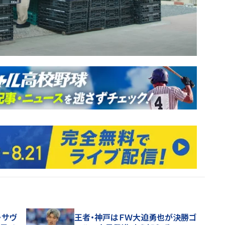
・サヴ
王者・神戸はＦＷ大迫勇也が決勝ゴ