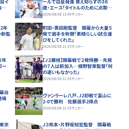
枚目イ
ールで白星発進 衰え知らずの３６
格が
歳・エース「タイトルのために点取り
たい」
2026/08/08 22:00
サッカー
2年
町田・黒田剛監督 開幕から大量５
ン新監
発で選手を称賛「素晴らしい試合運
びをしてくれた」
2026/08/08 21:53
サッカー
２年
【Ｊ２藤枝】開幕戦で２発快勝…先発
ゴー
の７人は新加入…槙野智章監督「何
の迷いもなかった」
2026/08/08 21:50
サッカー
開幕白
ヴァンラーレ八戸、J2初戦で富山に
退場
2-0で勝利 佐藤選手2得点
2026/08/08 21:25
サッカー
が東京
Ｊ３熊本・片野坂知宏監督 開幕戦