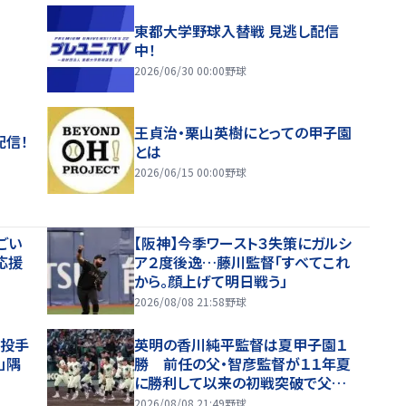
東都大学野球入替戦 見逃し配信
中！
2026/06/30 00:00
野球
王貞治・栗山英樹にとっての甲子園
配信！
とは
2026/06/15 00:00
野球
ごい
【阪神】今季ワースト３失策にガルシ
応援
ア２度後逸…藤川監督「すべてこれ
から。顔上げて明日戦う」
2026/08/08 21:58
野球
け投手
英明の香川純平監督は夏甲子園１
」隅
勝 前任の父・智彦監督が１１年夏
に勝利して以来の初戦突破で父子
勝利達成「うれしいですし、感謝です
2026/08/08 21:49
野球