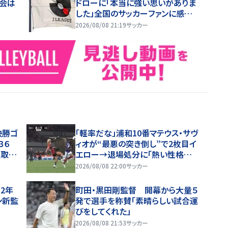
会は
ドローに「本当に強い思いがありま
した」全国のサッカーファンに感
謝…会見コメント
2026/08/08 21:19
サッカー
決勝ゴ
「軽率だな」浦和10番マテウス・サヴ
３６
ィオが“最悪の突き倒し”で2枚目イ
点取り
エロー→退場処分に「熱い性格が
裏目に出たか」
2026/08/08 22:00
サッカー
2年
町田・黒田剛監督 開幕から大量５
ン新監
発で選手を称賛「素晴らしい試合運
びをしてくれた」
2026/08/08 21:53
サッカー