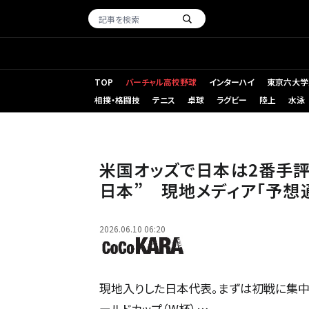
TOP
バーチャル高校野球
インターハイ
東京六大学
相撲・格闘技
テニス
卓球
ラグビー
陸上
水泳
米国オッズで日本は2番手評
日本” 現地メディア「予想
2026.06.10 06:20
現地入りした日本代表。まずは初戦に集中する
ールドカップ（W杯）…