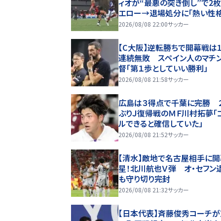
ィオが“最悪の突き倒し”で2
エロー→退場処分に「熱い性
裏目に出たか」
2026/08/08 22:00
サッカー
【C大阪】逆転勝ちで開幕戦は1
連続無敗 スペイン人のマチ
督「第１歩としていい勝利」
2026/08/08 21:58
サッカー
広島は３得点で千葉に完勝 
ぶりＪ復帰戦のＭＦ川村拓夢「
ルできると確信していた」
2026/08/08 21:52
サッカー
【清水】敵地で名古屋相手に
星！北川航也Ｖ弾 オ・セフン
も守り切り完封
2026/08/08 21:32
サッカー
【日本代表】斉藤俊秀コーチ