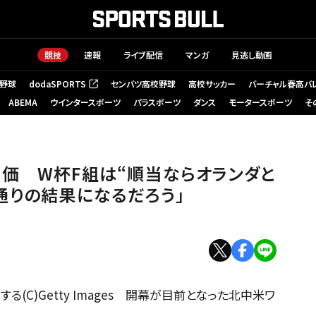
競技
速報
ライブ配信
マンガ
見逃し動画
野球
dodaSPORTS
センバツ高校野球
高校サッカー
バーチャル春高バ
（新しいタブで開く）
ABEMA
ウインタースポーツ
パラスポーツ
ダンス
モータースポーツ
そ
価 W杯F組は“順当ならオランダと
通りの結果になるだろう」
(C)Getty Images 開幕が目前となった北中米ワ