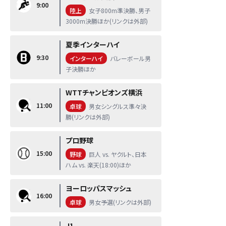
9:00
陸上
女子800m準決勝、男子
3000m決勝ほか(リンクは外部)
夏季インターハイ
9:30
インターハイ
バレーボール男
子決勝ほか
WTTチャンピオンズ横浜
11:00
卓球
男女シングルス準々決
勝(リンクは外部)
プロ野球
15:00
野球
巨人 vs. ヤクルト、日本
ハム vs. 楽天(18:00)ほか
ヨーロッパスマッシュ
16:00
卓球
男女予選(リンクは外部)
J1