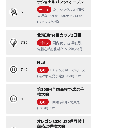
ナショナルバンク・オープン
テニス
女子シングルス3回戦
6:00
大坂なおみ vs. メルテンスほか
(リンクは外部)
北海道meiji カップ2日目
7:30
ゴルフ
国内女子 吉澤柚月、
佐藤心結ら出場(リンクは外部)
MLB
7:40
野球
Dバックス vs. ドジャース
(佐々木先発予定)(10:40)ほか
第108回全国高校野球選手
権大会
8:00
野球
1回戦 英明 - 関東第一
(18:30)ほか
オレゴン2026 U20世界陸上
競技選手権大会