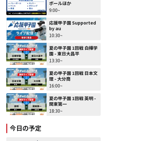
ボールほか
9:00~
応援甲子園 Supported
by au
10:30~
夏の甲子園 1回戦 白樺学
園 - 東日大昌平
13:30~
夏の甲子園 1回戦 日本文
理 - 大分商
16:00~
夏の甲子園 1回戦 英明 -
関東第一
18:30~
今日の予定