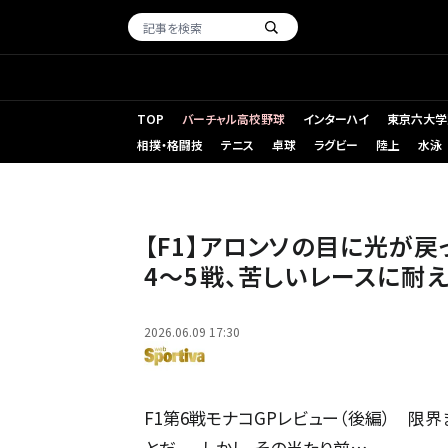
TOP
バーチャル高校野球
インターハイ
東京六大学
相撲・格闘技
テニス
卓球
ラグビー
陸上
水泳
【F1】アロンソの目に光が
4〜5戦、苦しいレースに耐え
2026.06.09 17:30
F1第6戦モナコGPレビュー（後編） 限
とだ。 しかし、その当たり前…