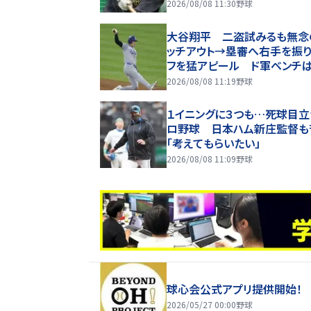
出場中
2026/08/08 11:30
野球
大谷翔平 二盗試みるも無念
ッチアウト→塁審へ右手を振
フを猛アピール ド軍ベンチ
エストせず
2026/08/08 11:19
野球
１イニングに３つも…死球目立
ロ野球 日本ハム新庄監督も
「考えてもらいたい」
2026/08/08 11:09
野球
球心会公式アプリ提供開始！
2026/05/27 00:00
野球