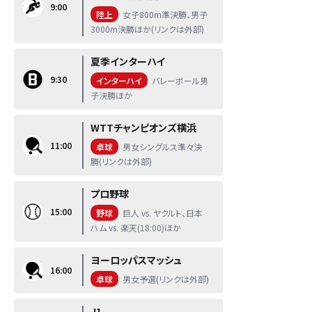
9:00
陸上
女子800m準決勝、男子
3000m決勝ほか(リンクは外部)
夏季インターハイ
9:30
インターハイ
バレーボール男
子決勝ほか
WTTチャンピオンズ横浜
11:00
卓球
男女シングルス準々決
勝(リンクは外部)
プロ野球
15:00
野球
巨人 vs. ヤクルト、日本
ハム vs. 楽天(18:00)ほか
ヨーロッパスマッシュ
16:00
卓球
男女予選(リンクは外部)
J1