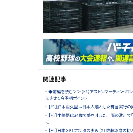
関連記事
◆前編を読む＞＞【F1】アストンマーティン・ホ
功させて今季初ポイント
【F1】鈴木亜久里は日本人離れした有言実行の男 
【F1】中嶋悟は34歳で夢を叶えた 雨の激走で
に
【F1】日本GPとホンダの歩み（２）佐藤琢磨の初