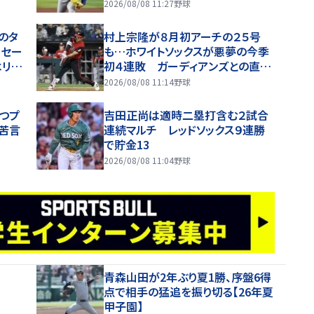
2026/08/08 11:27
野球
のタ
村上宗隆が８月初アーチの２５号
りセー
も…ホワイトソックスが悪夢の今季
はリク
初４連敗 ガーディアンズとの直接
対決で大敗→２ゲーム差に 地区
2026/08/08 11:14
野球
Ｖへ正念場に
つプ
吉田正尚は適時二塁打含む２試合
苦言
連続マルチ レッドソックス９連勝
で貯金13
2026/08/08 11:04
野球
青森山田が2年ぶり夏1勝、序盤6得
点で相手の猛追を振り切る【26年夏
甲子園】