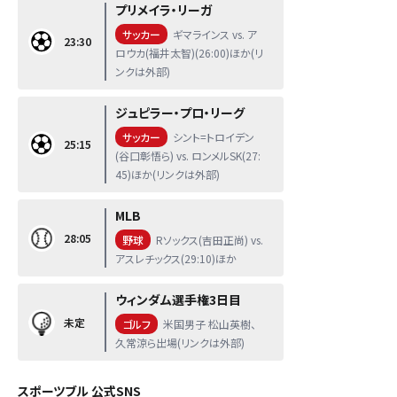
プリメイラ・リーガ
サッカー
ギマラインス vs. ア
23:30
ロウカ(福井太智)(26:00)ほか(リ
ンクは外部)
ジュピラー・プロ・リーグ
サッカー
シント=トロイデン
25:15
(谷口彰悟ら) vs. ロンメルSK(27:
45)ほか(リンクは外部)
MLB
28:05
野球
Rソックス(吉田正尚) vs.
アスレチックス(29:10)ほか
ウィンダム選手権3日目
未定
ゴルフ
米国男子 松山英樹、
久常涼ら出場(リンクは外部)
スポーツブル 公式SNS