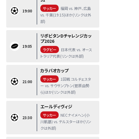
サッカー
福岡 vs. 神戸、広島
19:00
vs. 千葉(19:15)ほか(リンクは外
部)
リポビタンDチャレンジカッ
プ2026
19:05
ラグビー
日本代表 vs. オース
トラリア代表(リンクは外部)
カラバオカップ
サッカー
1回戦 コルチェスタ
21:00
ー vs. サウサンプトン(菅原由勢
ら)ほか(リンクは外部)
エールディヴィジ
サッカー
NECナイメヘン(小
23:30
川航基) vs. テルスターほか(リン
クは外部)