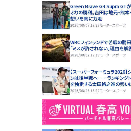
Green Brave GR Supra GT
ぶりの勝利。吉田は地元・熊本
想いを胸に力走
2026/08/07 17:23
モータースポーツ
WRCフィンランドで苦戦の勝
「ミスが許されない」理由を解
2026/08/07 12:15
モータースポーツ
【スーパーフォーミュラ2026】
ンは後半戦へ……ランキングト
を独走する太田格之進の勢い
のか
2026/08/06 16:32
モータースポーツ