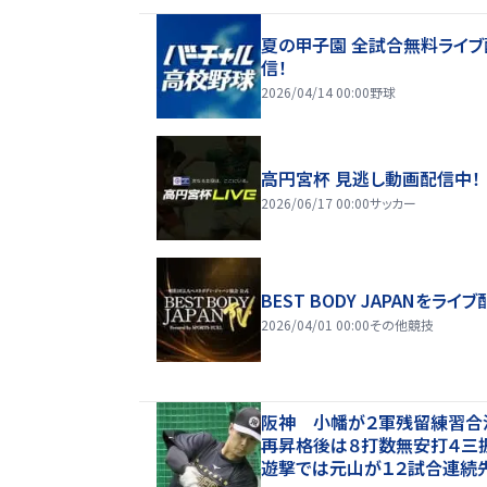
夏の甲子園 全試合無料ライブ
信！
2026/04/14 00:00
野球
高円宮杯 見逃し動画配信中！
2026/06/17 00:00
サッカー
BEST BODY JAPANをライブ
2026/04/01 00:00
その他競技
阪神 小幡が２軍残留練習
再昇格後は８打数無安打４
遊撃では元山が１２試合連続