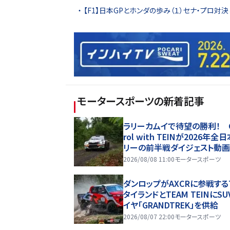
【F1】日本GPとホンダの歩み（１）セナ・プロ
モータースポーツ
の新着記事
ラリーカムイで待望の勝利！ C
rol with TEINが2026年全
リーの前半戦ダイジェスト動
開
2026/08/08 11:00
モータースポーツ
ダンロップがAXCRに参戦する
タイランドとTEAM TEINにS
イヤ「GRANDTREK」を供給
2026/08/07 22:00
モータースポーツ