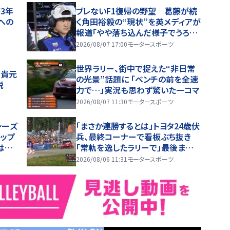
が3年
ブレないF1復帰の野望 葛藤が続
への
く角田裕毅の“現状”を英メディアが
報道「やや落ち込んだ様子でうろつ
いている姿も見られる」
2026/08/07 17:00
モータースポーツ
世界ラリー、街中で捉えた“非日常
田貴元
の光景”話題に 「ベンチの前を全速
説
力で…」実況も思わず驚いた一コマ
2026/08/07 11:30
モータースポーツ
シーズ
「まさか連勝するとは」トヨタ24歳伏
ップ
兵、最終コーナーで看板ぶち抜き
は続く
「常軌を逸したラリーで」最後ま
で“全開”貫き躍動
2026/08/06 11:31
モータースポーツ