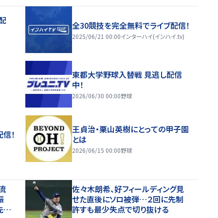
配
全30競技を完全無料でライブ配信！
2025/06/21 00:00
インターハイ(インハイ.tv)
東都大学野球入替戦 見逃し配信
中！
2026/06/30 00:00
野球
王貞治・栗山英樹にとっての甲子園
配信！
とは
2026/06/15 00:00
野球
合流
佐々木朗希、好フィールディング見
三振
せた直後にソロ被弾…２回に先制
先発
許すも最少失点で切り抜ける