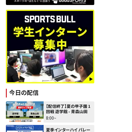
今日の配信
【配信終了】夏の甲子園 1
回戦 遊学館 - 青森山田
8:00~
夏季インターハイ バレー