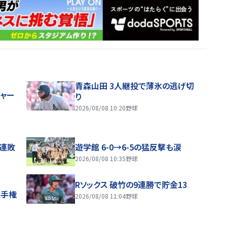
青森山田 3人継投で薄氷の逃げ切
ジャー
り
2026/08/08 10:20
野球
4連敗
遊学館 6-0→6-5の猛反撃も涙
2026/08/08 10:35
野球
Rソックス 破竹の9連勝で貯金13
選手権
2026/08/08 11:04
野球