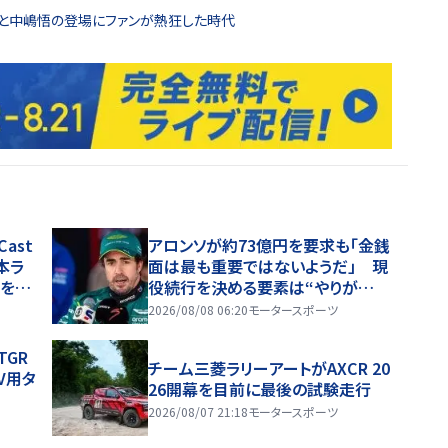
対決と中嶋悟の登場にファンが熱狂した時代
ast
アロンソが約73億円を要求も「金銭
日本ラ
面は最も重要ではないようだ」 現
画を公
役続行を決める要素は“やりが
い”「交渉は前向きに進んでいる」
2026/08/08 06:20
モータースポーツ
TGR
チーム三菱ラリーアートがAXCR 20
UV用タ
26開幕を目前に最後の試験走行
2026/08/07 21:18
モータースポーツ