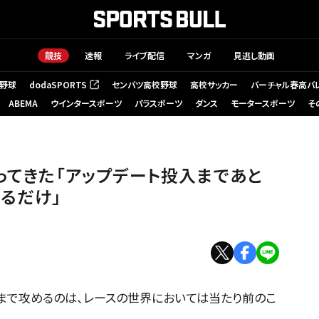
競技
速報
ライブ配信
マンガ
見逃し動画
野球
dodaSPORTS
センバツ高校野球
高校サッカー
バーチャル春高バ
（新しいタブで開く）
ABEMA
ウインタースポーツ
パラスポーツ
ダンス
モータースポーツ
そ
戻ってきた「アップデート投入まであと
るだけ」
界まで攻めるのは、レースの世界においては当たり前のこ