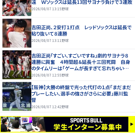
遠 Ｗソックスは延長13回サヨナラ負けで３連敗
2026/08/07 13:15
野球
吉田正尚、２安打１打点 レッドソックスは延長で
粘り抜いて８連勝
2026/08/07 13:11
野球
吉田正尚「すごい、すごいですね」劇的サヨナラ８
連勝に興奮 ４時間超＆延長十三回死闘 自身
のタイムリーは「ゲームが長すぎて忘れちゃいまし
た」
2026/08/07 12:55
野球
【阪神】大勝の終盤で光った代打の１点「まだまだ
プレーしたい、選手の強さがさらに必要」藤川監
督
2026/08/07 12:42
野球