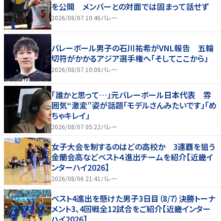
を公開 メンバーとの対面では固まって話せず
2026/08/07 10:46
バレー
バレーボール男子の石川祐希がVNL報告 五輪
切符がかかるアジア選手権へ「そしてここから」
2026/08/07 10:08
バレー
「誰かと思って…」元バレーボール日本代表 雰
囲気“激変”姿が話題「モデルさんみたいです」「め
ちゃキレイ」
2026/08/07 05:22
バレー
女子大会を制するのはどの高校か 3連覇を狙う
金蘭会高などベスト４進出チームを紹介【近畿イ
ンターハイ2026】
2026/08/06 21:41
バレー
ベスト4進出を懸けた男子3日目（8/7）決勝トーナ
メント3、4回戦全12試合をご紹介【近畿インター
ハイ2026】