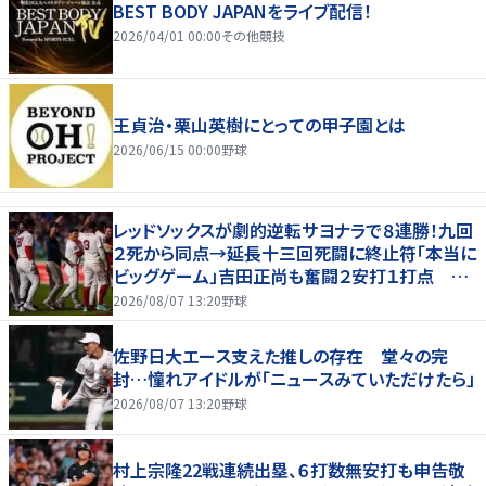
BEST BODY JAPANをライブ配信！
2026/04/01 00:00
その他競技
王貞治・栗山英樹にとっての甲子園とは
2026/06/15 00:00
野球
レッドソックスが劇的逆転サヨナラで８連勝！九回
２死から同点→延長十三回死闘に終止符「本当に
ビッグゲーム」吉田正尚も奮闘２安打１打点 本
拠地熱狂
2026/08/07 13:20
野球
佐野日大エース支えた推しの存在 堂々の完
封…憧れアイドルが「ニュースみていただけたら」
2026/08/07 13:20
野球
村上宗隆22戦連続出塁、６打数無安打も申告敬