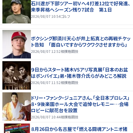
石川遼が下部ツアー初Ｖへ４打差12位で好発進、
来季昇格へシーズン残り７試合 第１日
2026/08/07 10:54
ゴルフ
ボクシング那須川天心が井上拓真との再戦チケッ
ト告知 「面白いですからワクワクさせますから」
2026/08/07 12:52
相撲格闘技
９日からスタート猪木VSアリ写真展「日本のお盆
はボンバイエ」弟・猪木啓介氏らがみどころ解説
2026/08/07 11:52
相撲格闘技
ドリー・ファンク・ジュニアさん、「全日本プロレス」
８・９後楽園ホール大会で追悼セレモニー…会場
ロビーに献花台を設置
2026/08/07 10:44
相撲格闘技
８月26日から名古屋で「燃える闘魂アントニオ猪