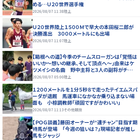
める…Ｕ２０世界選手権
2026/08/07 11:38
陸上
Ｕ２０世界陸上１５００Ｍで早大の本田桜二郎が
決勝進出 ３０００メートルにも出場
2026/08/07 11:07
陸上
【箱根への道】今季のチームスローガンは「覚悟は
いいか～想いの継承、そして頂点へ～」由来はケ
ツメイシの名曲 野中主将と３人の副将がチーム
を引っ張る…夏合宿特集第１弾、国学院大
2026/08/07 05:00
陸上
１２００メートルを１分５秒８で走ったテイエムスパ
ーダが退厩 馬運車になかなか乗り込まない場
面も 小椋調教師「頑固ですがかわいい」
2026/08/07 11:13
その他競技
【ＰＯＧ談義】藤田オーナーが“連チャン”目指す期
待馬が登場 「今週の狙いは？」現場記者が推し
馬をジャッジ