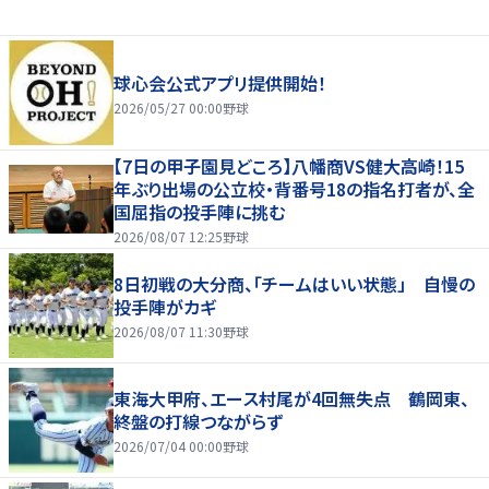
球心会公式アプリ提供開始！
2026/05/27 00:00
野球
【7日の甲子園見どころ】八幡商VS健大高崎！15
年ぶり出場の公立校・背番号18の指名打者が、全
国屈指の投手陣に挑む
2026/08/07 12:25
野球
8日初戦の大分商、「チームはいい状態」 自慢の
投手陣がカギ
2026/08/07 11:30
野球
東海大甲府、エース村尾が4回無失点 鶴岡東、
終盤の打線つながらず
2026/07/04 00:00
野球