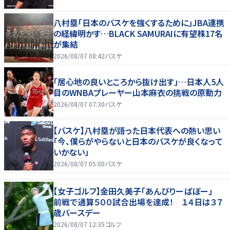
八村塁「日本のバスケを強くするために」JBA連携
の経緯明かす…BLACK SAMURAIに有望株17名
が集結
2026/08/07 08:42
バスケ
「居心地の良いところから抜け出す」…日本人5人
目のWNBAプレーヤー山本麻衣の挑戦の原動力
2026/08/07 07:30
バスケ
【バスケ】八村塁が語った日本代表への熱い思い
「今、僕らがやらないと日本のバスケが良くなって
いかない」
2026/08/07 05:00
バスケ
【女子ゴルフ】金田久美子「あんびりーばぼー」
前戦で通算５００試合出場を達成！ １４日は３７
歳バースデー
2026/08/07 12:35
ゴルフ