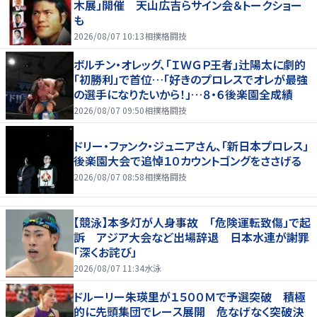
木展」開催 天山広吉らサイン会＆トークショー
も
2026/08/07 10:13
相撲格闘技
ボルチン・オレッグ、「ＩＷＧＰ王者」辻陽太に劇的
「初勝利」で首位…「好きのプロレスでオレが最強
の選手になりたいから！」…８・６後楽園全成績
2026/08/07 09:50
相撲格闘技
ドリー・ファンク・ジュニアさん、「新日本プロレス」
後楽園大会で追悼１０カウントゴングをささげる
2026/08/07 08:58
相撲格闘技
【競泳】本多灯が人身事故 「危険運転致傷」で起
訴 アジア大会など出場辞退 日本水連が謝罪
「深くお詫び」
2026/08/07 11:34
水泳
ドルーリー朱瑛里が１５００Ｍで予選突破 積極
的に先頭集団でレース展開 危なげなく突破決