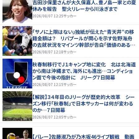
吉田沙保里さんが大久保嘉人、豊ノ島一家との夏
休みを報告 聖火リレーから川泳ぎまで
2026/08/07 12:25
サッカー
「サノに上限はない」独紙が伝えた“青天井”の移
籍金額は？ リバプールが関心を示す佐野海舟
の去就状況をマインツ幹部が告白「価値のあるも
のになる」
2026/08/07 12:18
サッカー
秋春制移行でＪ１キャンプ地に変化 北は北海道
から南は沖縄まで、海外にも進出…コンディショ
ン面で今後の指針に Jリーグ７日開幕
2026/08/07 12:15
サッカー
【解説】３４年目のＪリーグが歴史的大改革 シー
ズン移行「秋春制」で日本サッカーは何が変わる
のか…７日開幕
2026/08/07 12:05
サッカー
【バレー】佐藤淑乃が乃木坂46ライブ観戦 動画