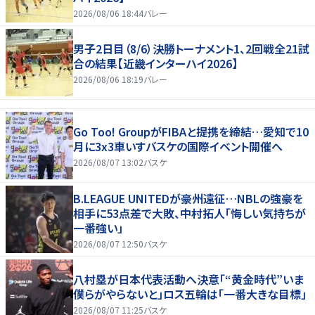
2026/08/06 18:44
バレー
男子2日目（8/6）決勝トーナメント1、2回戦全21試
合の結果【近畿インターハイ2026】
2026/08/06 18:19
バレー
Go Too! GroupがFIBAと提携を締結…愛知で10
月に3x3車いすバスケの国際イベント開催へ
2026/08/07 13:02
バスケ
B.LEAGUE UNITEDが豪州遠征…NBLの強豪を
相手に53点差で大敗、中村拓人「悔しい気持ちが
一番強い」
2026/08/07 12:50
バスケ
八村塁が日本代表活動へ決意「“黄金時代”いま
僕らがやらないと」ロス五輪は「一番大きな目標」
2026/08/07 11:25
バスケ