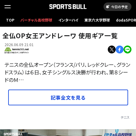
今日の予定
TOP
バーチャル高校野球
インターハイ
東京六大学野球
dodaSPO
（新しいタブ
全仏OP女王アンドレーワ 使用ギア一覧
2026.06.09 21:01
テニスの全仏オープン（フランス/パリ、レッドクレー、グラン
ドスラム）は６日、女子シングルス決勝が行われ、第８シー
ドのＭ…
記事全文を見る
テニス