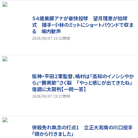
５４歳美脚アナが豪快投球 望月理恵が始球
式 捕手・小林のミットにショートバウンドで収ま
る 場内歓声
2026/08/07 23:32
野球
阪神・平田２軍監督、嶋村は「高知のイノシシやか
ら」“勝男節”さく裂 「やっと感じが出てきたね」
復調に太鼓判【一問一答】
2026/08/07 23:27
野球
併殺免れ執念の打点1 立正大淞南の川口投手
「頭から行きました」