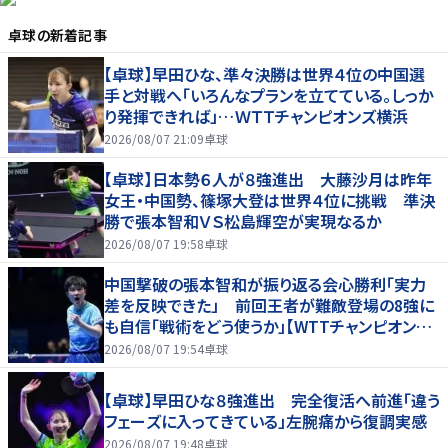
卓球
の新着記事
【卓球】早田ひな、準々決勝は世界４位の中国選
手と対戦へ「いろんなプランを立てている。しっか
り発揮できれば」…ＷＴＴチャンピオンズ横浜
2026/08/07 21:09
卓球
【卓球】日本勢６人が８強進出 大藤沙月は昨年
女王・中国勢、篠塚大登は世界４位に挑戦 準決
勝で張本智和ＶＳ松島輝空が実現なるか
2026/08/07 19:58
卓球
中国撃破の張本智和が振り返る会心勝利「実力
差を反映できた」 前回王者が難敵登場の8強に
も自信「戦術をどう使うか」【WTTチャンピオンズ
横浜2026】
2026/08/07 19:54
卓球
【卓球】早田ひな８強進出 完全復活へ前進「違う
フェーズに入ってきている」左腕痛から復調実感
2026/08/07 19:48
卓球