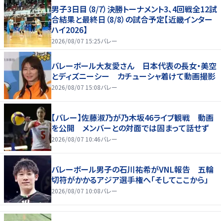
男子3日目（8/7）決勝トーナメント3、4回戦全12試
合結果と最終日（8/8）の試合予定【近畿インター
ハイ2026】
2026/08/07 15:25
バレー
バレーボール大友愛さん 日本代表の長女・美空
とディズニーシー カチューシャ着けて動画撮影
2026/08/07 15:08
バレー
【バレー】佐藤淑乃が乃木坂46ライブ観戦 動画
を公開 メンバーとの対面では固まって話せず
2026/08/07 10:46
バレー
バレーボール男子の石川祐希がVNL報告 五輪
切符がかかるアジア選手権へ「そしてここから」
2026/08/07 10:08
バレー