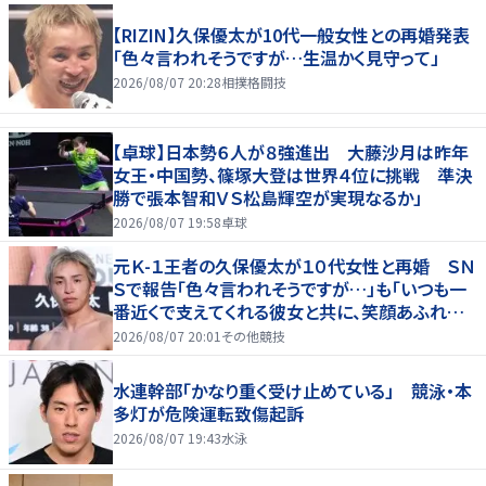
【RIZIN】久保優太が10代一般女性との再婚発表
「色々言われそうですが…生温かく見守って」
2026/08/07 20:28
相撲格闘技
【卓球】日本勢６人が８強進出 大藤沙月は昨年
女王・中国勢、篠塚大登は世界４位に挑戦 準決
勝で張本智和ＶＳ松島輝空が実現なるか」
2026/08/07 19:58
卓球
元Ｋ-１王者の久保優太が１０代女性と再婚 ＳＮ
Ｓで報告「色々言われそうですが…」も「いつも一
番近くで支えてくれる彼女と共に、笑顔あふれる
家庭を築いていきたい」
2026/08/07 20:01
その他競技
水連幹部「かなり重く受け止めている」 競泳・本
多灯が危険運転致傷起訴
2026/08/07 19:43
水泳