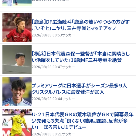
【鹿島】DF広瀬陸斗「鹿島の若いやつらの方がす
ごいぞと」ニヤリ、三井寺眞とマッチアップ
2026/08/08 00:53
サッカー
【横浜】日本代表森保一監督が「本当に素晴らし
い活躍をしていた」16歳MF三井寺眞を絶賛
2026/08/08 00:47
サッカー
プレミアリーグに日本選手がシーズン最多９人
クリスタルパレスに冨安健洋が加入
2026/08/08 00:44
サッカー
Ｕ-２１日本代表ＧＫの荒木琉偉がＧＫで開幕最年
少先発も３失点「良くない結果。課題、反省が多
い」 ほろ苦いＪ１デビュー
2026/08/08 00:21
サッカー