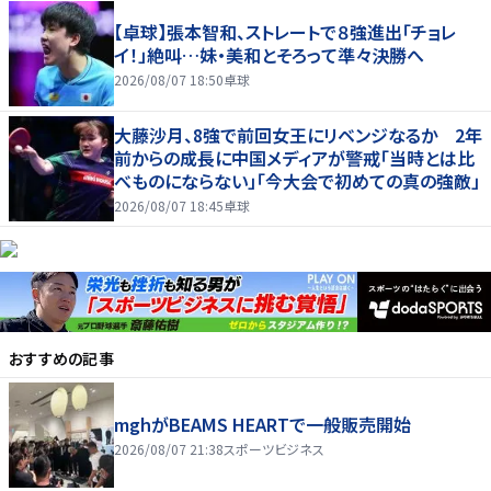
【卓球】張本智和、ストレートで８強進出「チョレ
イ！」絶叫…妹・美和とそろって準々決勝へ
2026/08/07 18:50
卓球
大藤沙月、8強で前回女王にリベンジなるか 2年
前からの成長に中国メディアが警戒「当時とは比
べものにならない」「今大会で初めての真の強敵」
2026/08/07 18:45
卓球
おすすめの記事
mghがBEAMS HEARTで一般販売開始
2026/08/07 21:38
スポーツビジネス