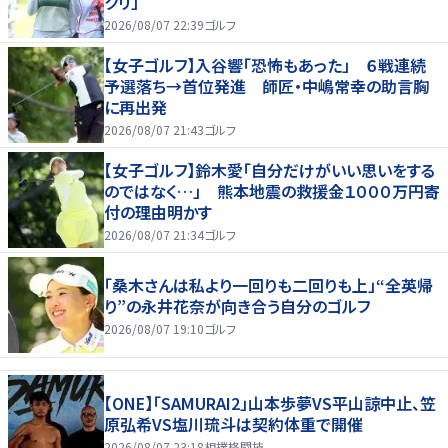
クリ」
2026/08/07 22:39
ゴルフ
【女子ゴルフ】入谷響「恐怖もあった」 ６戦連続
予選落ち→首位発進 師匠・中嶋常幸の助言胸
に再出発
2026/08/07 21:43
ゴルフ
【女子ゴルフ】鈴木愛「自分だけがいい思いをする
のではなく…」 熊本地震の救援金１０００万円寄
付の理由明かす
2026/08/07 21:34
ゴルフ
「桑木さんは私より一回りも二回りも上」“全英帰
り”の永井花奈が向き合う自分のゴルフ
2026/08/07 19:10
ゴルフ
【ONE】「SAMURAI2」山本歩夢VS平山諒中止、笠
原弘希VS塩川琉斗は契約体重で開催
2026/08/07 23:18
相撲格闘技