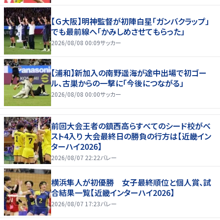
【Ｇ大阪】明神監督が初陣白星「ガンバクラップ」
でも最前線へ「かみしめさせてもらった」
2026/08/08 00:09
サッカー
【浦和】新加入の南野遥海が途中出場で初ゴー
ル、古巣からの一撃に「今後につながる」
2026/08/08 00:00
サッカー
前回大会王者の鎮西高らすべてのシード校がベ
スト4入り 大会最終日の勝負の行方は【近畿イン
ターハイ2026】
2026/08/07 22:22
バレー
横浜隼人が初優勝 女子最終順位と個人賞、試
合結果一覧【近畿インターハイ2026】
2026/08/07 17:23
バレー