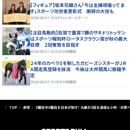
【フィギュア】坂本花織さん「今は主婦頑張ってま
す」スポーツ功労者表彰式 謝辞の大役も
2026/08/07 19:54
ウィンタースポーツ
【注目馬動向】佐賀で重賞７勝のサキドリトッケン
はスポーツ報知杯ロータスクラウン賞が秋の最大
目標 ２冠奪取を目指す
2026/08/07 16:02
その他競技
２４年のカペラＳを制したガビーズシスターがＪＲ
Ａ競走馬登録を抹消 今後は大井競馬に移籍予
定
2026/08/07 15:06
その他競技
TOP
卓球
5種目中3種目を日本が制す！ 大藤が2冠を達成＆小林／木原ペ