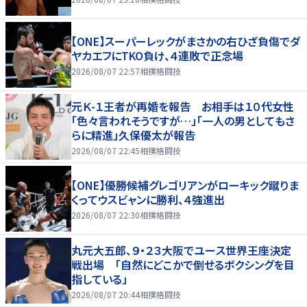
【ONE】スーパーレックがまさかの右ひざ負傷でダ
ヤカエフにTKO負け、４連敗で正念場
2026/08/07 22:57
相撲格闘技
元Ｋ-１王者が再婚を報告 お相手は１０代女性
「色々言われそうですが…」「一人の男としてもさ
らに精進」久保優太が報告
2026/08/07 22:45
相撲格闘技
【ONE】優勝候補グレゴリアンがローキック蹴りま
くってウスビャンに勝利、４強進出
2026/08/07 22:30
相撲格闘技
丸元大五郎、９・２３大阪でユース世界王座決定
戦出場 「自然にどこかで倒せるボクシングを目
指している」
2026/08/07 20:44
相撲格闘技