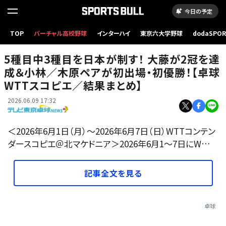
今日の予定
TOP
バーチャル高校野球
インターハイ
東京六大学野球
dodaSPO
（新しいタブ
5種目中3種目を日本が制す！ 大藤が2冠を達
成＆小林／木原ペアが初出場・初優勝！【卓球
WTTスコピエ／結果まとめ】
2026.06.09 17:32
＜2026年6月1日（月）～2026年6月7日（日）WTTコンテン
ダースコピエ＠北マケドニア＞2026年6月1～7日にW…
記事全文を見る
卓球