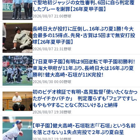
で聖地初ジャッジの女性審判、6回に自ら判定覆
したプレーを謝罪【26年夏甲子園】
2026/08/07 21:00
野球
長崎日大が投打に圧倒し、16年ぶり夏1勝！今大
会最多の15得点、先発・古賀は5回まで無安打投
球【26年夏甲子園】
2026/08/07 21:31
野球
【7日夏甲子園】有明は9回逆転で甲子園初勝利！
東海大甲府が11年ぶり、長崎日大は16年ぶり夏
勝利！健大高崎・石垣が11K完投！
2026/06/30 00:00
野球
初のビデオ検証で有明・高見監督「使いたくなかっ
たがイチかバチか」 判定覆らずも「フェアですし、
もやもやすることなく次にいける」と納得
2026/08/07 19:38
野球
【甲子園】健大高崎・石垣聡志「『石垣』という名前
を落とさない」１失点完投で２年ぶり夏白星
2026/08/07 19:30
野球