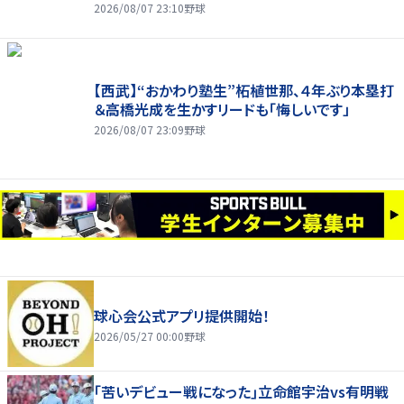
2026/08/07 23:10
野球
【西武】“おかわり塾生”柘植世那、４年ぶり本塁打
＆高橋光成を生かすリードも「悔しいです」
2026/08/07 23:09
野球
球心会公式アプリ提供開始！
2026/05/27 00:00
野球
｢苦いデビュー戦になった｣立命館宇治vs有明戦