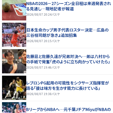
NBAの2026－27シーズン全日程は来週発表され
る見通し…現地記者が報道
2026/08/07 20:24
バスケ
日本生命カップ男子代表ロスター決定…広島の
三谷桂司朗が急きょ追加招集
2026/08/07 20:15
バスケ
佐藤凪と佐藤久遠が兄弟対決へ…弟は八村から
の手紙で発奮「虎のように立ち向かっていけたら」
2026/08/07 19:46
バスケ
レブロンPG起用の可能性をシクサーズ指揮官が
語る「彼は味方を生かす能力に長けている」
2026/08/07 19:38
バスケ
BリーグからNBAへ…元千葉JチアMiyuがNBAの