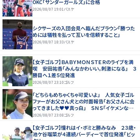
OKC「サンダーガールズ」に合格
2026/08/07 19:01
バスケ
シクサーズの入団会見へ臨んだブラウン「勝つた
めには犠牲を払って互いを信頼すること」
2026/08/07 18:33
バスケ
【女子ゴルフ】ＢＡＢＹＭＯＮＳＴＥＲのライブを満
喫 安田祐香「みんなかわいい。刺激になる」 ３
勝目へ１差５位発進
2026/08/07 23:10
ゴルフ
「どちらもめちゃくちゃ可愛いよ」 人気女子ゴル
ファーがお父さん犬との対面報告「お父さんに会
ってきました♥♥真っ白」 ＳＮＳ「イケメンなお
父さん」「白戸家入りするんですか？」
2026/08/07 23:08
ゴルフ
【女子ゴルフ】憧れはイ・ボミと勝みなみ ２３歳・
池ケ谷瑠菜が４連続バーディーで首位発進「ビッ