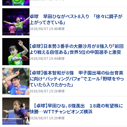
卓球 早田ひながベスト８入り 「徐々に調子が
上がってきている」
2026/08/07 19:48
卓球
【卓球】日本勢３番手の大藤沙月が８強入り「前回
より戦える自信ある」世界5位の中国選手と激突
2026/08/07 19:44
卓球
【卓球】張本智和が８強 甲子園出場の仙台育英
に向け“バッティングパフォ”でエール「野球をやっ
ていたら入りたかった」
2026/08/07 19:26
卓球
【卓球】早田ひな、８強進出 １８歳の有望株に
快勝…ＷＴＴチャンピオンズ横浜
2026/08/07 19:20
卓球