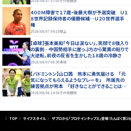
2026/08/07 07:00
その他競技
４００Ｍ障害で１７歳・後藤大樹が予選突破 Ｕ１
８世界記録保持者の優勝候補…Ｕ２０世界選手
権
2026/08/07 04:10
陸上
【卓球】張本美和「今日は涙ない」、笑顔で８強入り
の裏側…中国勢相手に崖っぷちから驚異の粘りで
大逆転、前夜の反省を生かした１８歳の冷静さ
2026/08/07 06:30
卓球
【バドミントン】山口茜 熊本に勇気届ける 「元
気になってもらえるようなプレーを」 所属先の
練習拠点が熊本 「好きなことができることは当
たり前じゃない」
2026/08/06 14:36
その他競技
TOP
ライフスタイル
ザプロから「プロテインチップス」登場！たんぱく質10