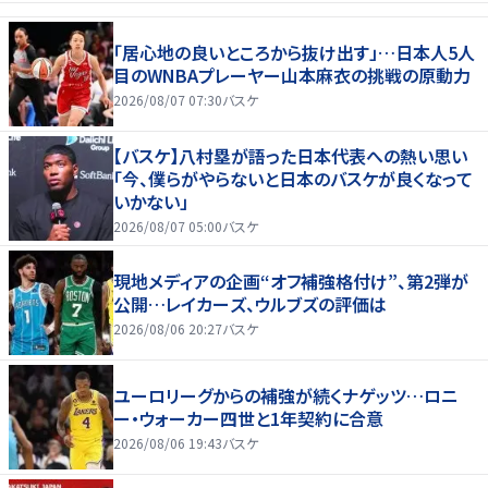
「居心地の良いところから抜け出す」…日本人5人
目のWNBAプレーヤー山本麻衣の挑戦の原動力
2026/08/07 07:30
バスケ
【バスケ】八村塁が語った日本代表への熱い思い
「今、僕らがやらないと日本のバスケが良くなって
いかない」
2026/08/07 05:00
バスケ
現地メディアの企画“オフ補強格付け”、第2弾が
公開…レイカーズ、ウルブズの評価は
2026/08/06 20:27
バスケ
ユーロリーグからの補強が続くナゲッツ…ロニ
ー・ウォーカー四世と1年契約に合意
2026/08/06 19:43
バスケ