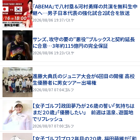
『ABEMA』で八村塁＆河村勇輝の共演を無料生中
継へ…男子日本代表の強化試合2試合を放送
2026/08/06 19:37
バスケ
サンズ、攻守の要の”悪役”ブルックスと契約延長
に合意…3年約115億円の完全保証
2026/08/06 19:23
バスケ
進藤大典氏のジュニア大会が6回目の開催 高校
生優勝者に男女ツアー出場権
2026/08/07 07:04
ゴルフ
【女子ゴルフ】政田夢乃が２６歳の誓い「気持ちは
まだ２０歳」「優勝したい」 前週は温泉、遊園地
でリフレッシュ
2026/08/07 07:00
ゴルフ
【女子ゴルフ】プロ２年目の２０歳、福田萌維が「和