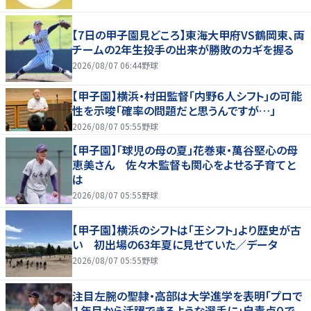
【7日の甲子園見どころ】東海大甲府VS鶴岡東、両
チームの2年生投手の出来が勝敗のカギを握る
2026/08/07 06:44
野球
【甲子園】横浜・村田監督「内野６人シフト」の可能
性を示唆「確率の問題だと思うんですが…」
2026/08/07 05:55
野球
【甲子園】「球児の母の夏」花巻東・萬谷堅心の母
恵美さん 佐々木監督も関心をよせる子育てと
は
2026/08/07 05:55
野球
【甲子園】横浜のシフトは「王シフト」より歴史が古
い 初出場の63年夏に見せていた／データ
2026/08/07 05:55
野球
注目左腕の聖隷・高部は大学進学を表明「プロで
１年目から活躍できるような選手に」自責点０で