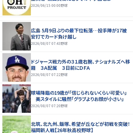
2026/06/15 00:00
野球
広島 5月9日ぶりの最下位転落…投手陣が17被
安打でカード負け越し
2026/08/07 07:43
野球
ドジャース戦力外の３１歳右腕、ナショナルズへ移
籍 ３Ａ配属 ３日前にＤＦＡ
2026/08/07 07:22
野球
球場降臨の19歳が「信じられないくらい可愛い」
美スタイルに騒然「グラブよりお顔が小さい」
2026/08/07 07:20
野球
北筑、北九州、飯塚、希望が丘などが初戦を突破！
福岡新人戦【26年秋高校野球】