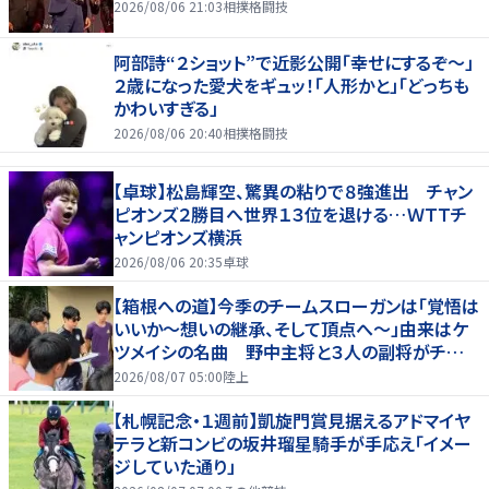
2026/08/06 21:03
相撲格闘技
阿部詩“２ショット”で近影公開「幸せにするぞ〜」
２歳になった愛犬をギュッ！「人形かと」「どっちも
かわいすぎる」
2026/08/06 20:40
相撲格闘技
【卓球】松島輝空、驚異の粘りで８強進出 チャン
ピオンズ２勝目へ世界１３位を退ける…ＷＴＴチ
ャンピオンズ横浜
2026/08/06 20:35
卓球
【箱根への道】今季のチームスローガンは「覚悟は
いいか～想いの継承、そして頂点へ～」由来はケ
ツメイシの名曲 野中主将と３人の副将がチーム
を引っ張る…夏合宿特集第１弾、国学院大
2026/08/07 05:00
陸上
【札幌記念・１週前】凱旋門賞見据えるアドマイヤ
テラと新コンビの坂井瑠星騎手が手応え「イメー
ジしていた通り」