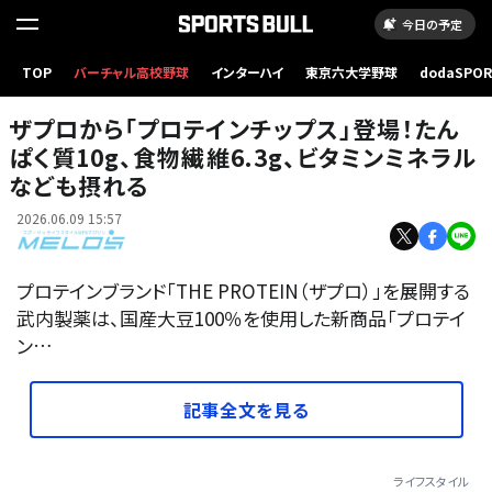
今日の予定
ザプロから「プロテインチップス」登場！たんぱく質10g、食物繊維6.3g、ビタミンミネラルなど
TOP
バーチャル高校野球
インターハイ
東京六大学野球
dodaSPO
も摂れる
（新しいタブ
ザプロから「プロテインチップス」登場！たん
ぱく質10g、食物繊維6.3g、ビタミンミネラル
なども摂れる
2026.06.09 15:57
プロテインブランド「THE PROTEIN（ザプロ）」を展開する
武内製薬は、国産大豆100％を使用した新商品「プロテイ
ン…
記事全文を見る
ライフスタイル