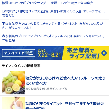
糖質50％オフの「ブラックサンダー」登場！コンビニ限定で全国発売
【許された】「罪なきチップス」登場。原材料は黄えんどう豆、オリーブオイル、
岩塩だけ
不快な体臭をアロマの香りにチェンジするボディミスト「自然な、かおりが
え。」がリニューアル！
森永製菓のプロテインブランドから「マッスルフィット森永ミルクキャラメル」
が新登場
ライフスタイル
の新着記事
糖分が気になるけれど食べたい！フルーツの太り
にくい食べ方
2026/08/07 06:25
ライフスタイル
話題の「PFCダイエット」を知ってますか？管理栄
養士が解説