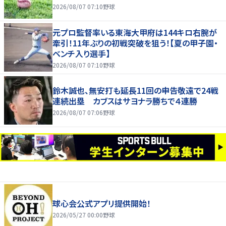
2026/08/07 07:10
野球
元プロ監督率いる東海大甲府は144キロ右腕が
牽引！11年ぶりの初戦突破を狙う！【夏の甲子園・
ベンチ入り選手】
2026/08/07 07:10
野球
鈴木誠也、無安打も延長11回の申告敬遠で24戦
連続出塁 カブスはサヨナラ勝ちで４連勝
2026/08/07 07:06
野球
球心会公式アプリ提供開始！
2026/05/27 00:00
野球