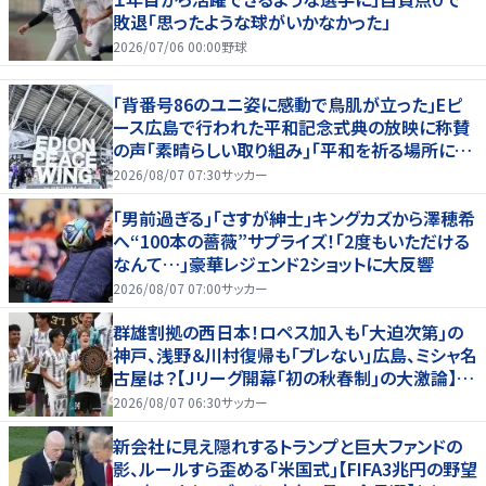
敗退「思ったような球がいかなかった」
2026/07/06 00:00
野球
｢背番号86のユニ姿に感動で鳥肌が立った｣Eピ
ース広島で行われた平和記念式典の放映に称賛
の声｢素晴らしい取り組み｣｢平和を祈る場所に相
応しい｣
2026/08/07 07:30
サッカー
｢男前過ぎる｣｢さすが紳士｣キングカズから澤穂希
へ“100本の薔薇”サプライズ！｢2度もいただける
なんて…｣豪華レジェンド2ショットに大反響
2026/08/07 07:00
サッカー
群雄割拠の西日本！ロペス加入も｢大迫次第｣の
神戸、浅野＆川村復帰も｢ブレない｣広島、ミシャ名
古屋は？【Jリーグ開幕｢初の秋春制｣の大激論】
(2)
2026/08/07 06:30
サッカー
新会社に見え隠れするトランプと巨大ファンドの
影、ルールすら歪める｢米国式｣【FIFA3兆円の野望