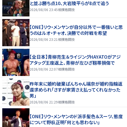
と並ぶ勝ち点10、大岩陵平らが8点で追う
2026/08/06 23:45
相撲格闘技
【ONE】リウ・メンヤンが自分以外で一番強いと思
うのはルオ・チャオ、決勝での対戦を希望
2026/08/06 23:21
相撲格闘技
【全日本】青柳亮生＆ライジングHAYATOがアジ
アタッグ王座返上、青柳が左ひざ靱帯損傷で
2026/08/06 22:07
相撲格闘技
昨年末に婚約破棄ぱんちゃん璃奈が婚約指輪返
還求められ「さすが家賃さえ払ってくれなかった
男」
2026/08/06 21:29
相撲格闘技
【ONE】リウ・メンヤンのド派手髪色＆スーツ、態度
について野杁正明「何とも思わない」