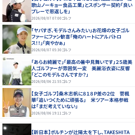
歌山ノーキョー食品工業」とスポンサー契約「良い
プレーで恩返しを」
2026/08/07 07:00
ゴルフ
「ヤバすぎ、モデルさんみたい」お花畑の女子ゴル
ファーにファン歓喜「俺のハートにアルバトロ
ス！！」「爽やかぁ」
2026/08/07 05:30
ゴルフ
「あらお綺麗で」「最高の暑中見舞いです」２５歳美
人ゴルファーが雰囲気一変 美麗浴衣姿に反響
「どこのモデルさんですか？」
2026/08/06 21:55
ゴルフ
【女子ゴルフ】桑木志帆に８１８Ｐ差の２位 菅楓
華「追いつくために頑張る」 米ツアー本格参戦
は「まだ考えていない」
2026/08/06 19:11
ゴルフ
【新日本】ボルチンが辻陽太を下し、TAKESHITA