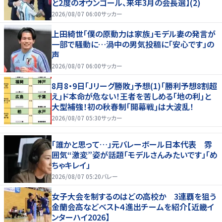
と2度のオウンゴール、来年3月の会長選】(2)
2026/08/07 06:00
サッカー
上田綺世「僕の原動力は家族」モデル妻の発言が
一部で騒動に…渦中の男気投稿に「安心です」の
声
2026/08/07 06:00
サッカー
8月8・9日｢Jリーグ勝敗｣予想(1)｢勝利予想8割超
え｣ド本命が危ない！王者を苦しめる｢地の利｣と
大型補強！初の秋春制｢開幕戦｣は大波乱！
2026/08/07 05:30
サッカー
「誰かと思って…」元バレーボール日本代表 雰
囲気“激変”姿が話題「モデルさんみたいです」「め
ちゃキレイ」
2026/08/07 05:20
バレー
女子大会を制するのはどの高校か 3連覇を狙う
金蘭会高などベスト４進出チームを紹介【近畿イ
ンターハイ2026】