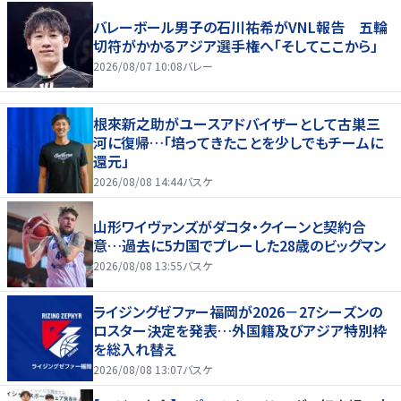
バレーボール男子の石川祐希がVNL報告 五輪
切符がかかるアジア選手権へ「そしてここから」
2026/08/07 10:08
バレー
根來新之助がユースアドバイザーとして古巣三
河に復帰…「培ってきたことを少しでもチームに
還元」
2026/08/08 14:44
バスケ
山形ワイヴァンズがダコタ・クイーンと契約合
意…過去に5カ国でプレーした28歳のビッグマン
2026/08/08 13:55
バスケ
ライジングゼファー福岡が2026－27シーズンの
ロスター決定を発表…外国籍及びアジア特別枠
を総入れ替え
2026/08/08 13:07
バスケ