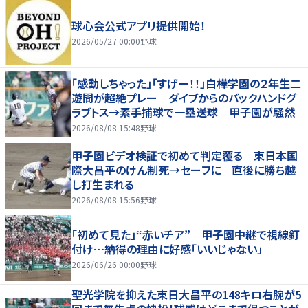
球心会公式アプリ提供開始！
2026/05/27 00:00
野球
「感動しちゃった」「すげー！！」白樺学園の２年生二
遊間が超絶プレー ダイブからのバックハンドグ
ラブトス→素手捕球で一塁送球 甲子園が騒然
2026/08/08 15:48
野球
甲子園ビデオ検証で初めて判定覆る 東日本国
際大昌平のけん制死→セーフに 直後に勝ち越
し打生まれる
2026/08/08 15:56
野球
「初めて見た」“赤いチア” 甲子園中継で視線釘
付け…納得の理由に好感「いいじゃない」
2026/06/26 00:00
野球
聖光学院を抑えた東日大昌平の148キロ右腕が5