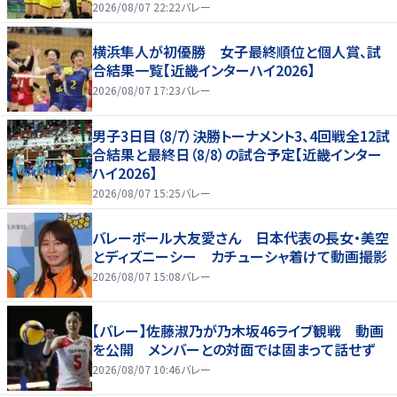
2026/08/07 22:22
バレー
横浜隼人が初優勝 女子最終順位と個人賞、試
合結果一覧【近畿インターハイ2026】
2026/08/07 17:23
バレー
男子3日目（8/7）決勝トーナメント3、4回戦全12試
合結果と最終日（8/8）の試合予定【近畿インター
ハイ2026】
2026/08/07 15:25
バレー
バレーボール大友愛さん 日本代表の長女・美空
とディズニーシー カチューシャ着けて動画撮影
2026/08/07 15:08
バレー
【バレー】佐藤淑乃が乃木坂46ライブ観戦 動画
を公開 メンバーとの対面では固まって話せず
2026/08/07 10:46
バレー