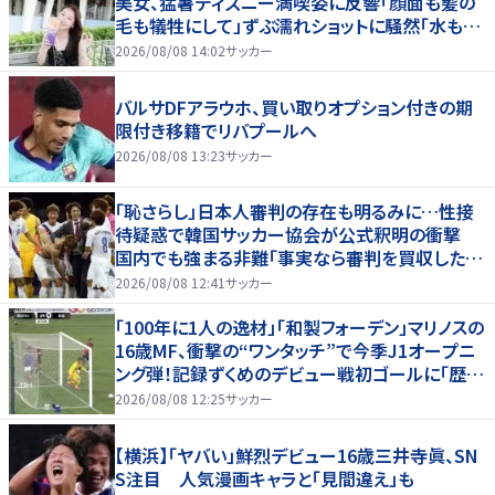
美女、猛暑ディズニー満喫姿に反響「顔面も髪の
毛も犠牲にして」ずぶ濡れショットに騒然「水も滴
る」「女優さんかと」
2026/08/08 14:02
サッカー
バルサDFアラウホ、買い取りオプション付きの期
限付き移籍でリバプールへ
2026/08/08 13:23
サッカー
「恥さらし」日本人審判の存在も明るみに…性接
待疑惑で韓国サッカー協会が公式釈明の衝撃
国内でも強まる非難「事実なら審判を買収したこ
とになる」
2026/08/08 12:41
サッカー
「100年に1人の逸材」「和製フォーデン」マリノスの
16歳MF、衝撃の“ワンタッチ”で今季J1オープニ
ング弾！記録ずくめのデビュー戦初ゴールに「歴史
を作りよった」
2026/08/08 12:25
サッカー
【横浜】「ヤバい」鮮烈デビュー16歳三井寺眞、SN
S注目 人気漫画キャラと「見間違え」も