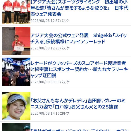
【アジア大会】スポーツクライミング 初出場の小
屋松恋「皆さんが恋をするような登りを」 日本代
表ウェア発表会
2026/08/08 12:37
バスケ
アジア大会の公式ウェア発表 Shigekix「スイッ
チ入る」伝統模様にファイアリーレッド
2026/08/08 12:28
バスケ
レナードがクリッパーズのスコアボード製造業者
と秘密裏にスポンサー契約か‬…新たなサラリーキ
ャップ迂回説
2026/08/08 09:00
バスケ
「お父さんもなんかデレデレ」吉田鈴、グレーのミ
ニスカ姿で「白戸家」お父さん犬との２Ｓ披露
2026/08/08 14:16
ゴルフ