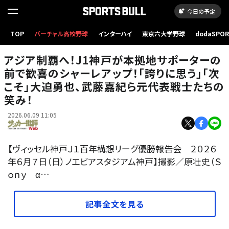
今日の予定
TOP
バーチャル高校野球
インターハイ
東京六大学野球
dodaSPO
シャーレを掲げるヴィッセル神戸の山川哲史ら。（20260607）撮影／原壮史（Sony α1使用）
（新しいタブ
アジア制覇へ！J1神戸が本拠地サポーターの
前で歓喜のシャーレアップ！｢誇りに思う｣｢次
こそ｣大迫勇也、武藤嘉紀ら元代表戦士たちの
笑み！
2026.06.09 11:05
【ヴィッセル神戸Ｊ１百年構想リーグ優勝報告会 ２０２６
年６月７日（日）ノエビアスタジアム神戸】撮影／原壮史（Ｓ
ｏｎｙ α…
記事全文を見る