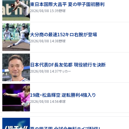
東日本国際大昌平 夏の甲子園初勝利
2026/08/08 15:39
野球
大分商の最速152キロ右腕が登場
2026/08/08 14:38
野球
日本代表DF長友佑都 現役続行を決断
2026/08/08 14:37
サッカー
19歳・松島輝空 逆転勝利4強入り
2026/08/08 14:56
卓球
夏の甲子園 全試合無料ライブ配信！