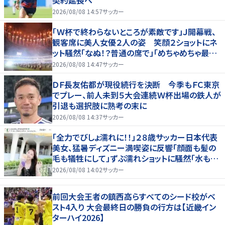
2026/08/08 14:57
サッカー
「Ｗ杯で終わらないところが素敵です」Ｊ開幕戦、
観客席に美人女優２人の姿 笑顔２ショットにネ
ット騒然「なぬ！？普通の席で」「めちゃめちゃ最上
級に可愛すぎ」
2026/08/08 14:47
サッカー
ＤＦ長友佑都が現役続行を決断 今季もＦＣ東京
でプレー、前人未到５大会連続Ｗ杯出場の鉄人が
引退も選択肢に熟考の末に
2026/08/08 14:37
サッカー
「全力でびしょ濡れに！！」２８歳サッカー日本代表
美女、猛暑ディズニー満喫姿に反響「顔面も髪の
毛も犠牲にして」ずぶ濡れショットに騒然「水も滴
る」「女優さんかと」
2026/08/08 14:02
サッカー
前回大会王者の鎮西高らすべてのシード校がベ
スト4入り 大会最終日の勝負の行方は【近畿イン
ターハイ2026】