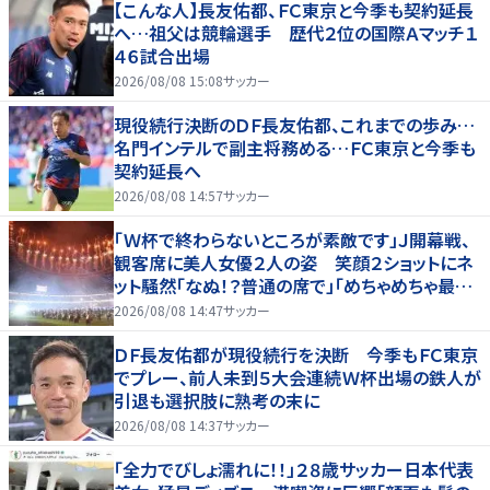
【こんな人】長友佑都、ＦＣ東京と今季も契約延長
へ…祖父は競輪選手 歴代２位の国際Ａマッチ１
４６試合出場
2026/08/08 15:08
サッカー
現役続行決断のＤＦ長友佑都、これまでの歩み…
名門インテルで副主将務める…ＦＣ東京と今季も
契約延長へ
2026/08/08 14:57
サッカー
「Ｗ杯で終わらないところが素敵です」Ｊ開幕戦、
観客席に美人女優２人の姿 笑顔２ショットにネ
ット騒然「なぬ！？普通の席で」「めちゃめちゃ最上
級に可愛すぎ」
2026/08/08 14:47
サッカー
ＤＦ長友佑都が現役続行を決断 今季もＦＣ東京
でプレー、前人未到５大会連続Ｗ杯出場の鉄人が
引退も選択肢に熟考の末に
2026/08/08 14:37
サッカー
「全力でびしょ濡れに！！」２８歳サッカー日本代表