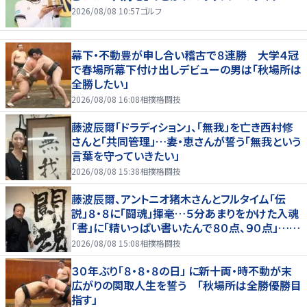
2026/08/08 10:57
ゴルフ
幕下・不動豊が申し合い稽古で８連勝 大学４冠
で春場所幕下付け出しデビューの男は「秋場所は
全勝したい」
2026/08/08 16:08
相撲格闘技
藤波辰爾「ドラディション」、「無我」を亡き西村修
さんと「共同管理」…妻・恵さんが誓う「無我という
言葉を守っていきたい」
2026/08/08 15:38
相撲格闘技
藤波辰爾、アントニオ猪木さんとフルタイム「伝
説」８・８に「闘魂」揮毫…５分あまりをかけた入魂
「書」に「精いっぱい書いたんで８０点、９０点」…
「人間・藤波辰爾展」開催
2026/08/08 15:08
相撲格闘技
３０年ぶり「８・８・８の日」 に新十両・時不動が末
広がりの関取人生を誓う 「秋場所は全勝優勝目
指す」