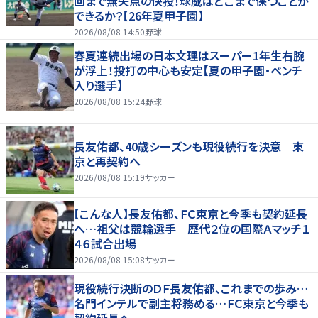
回まで無失点の快投！球威はどこまで保つことが
できるか？【26年夏甲子園】
2026/08/08 14:50
野球
春夏連続出場の日本文理はスーパー1年生右腕
が浮上！投打の中心も安定【夏の甲子園・ベンチ
入り選手】
2026/08/08 15:24
野球
長友佑都、40歳シーズンも現役続行を決意 東
京と再契約へ
2026/08/08 15:19
サッカー
【こんな人】長友佑都、ＦＣ東京と今季も契約延長
へ…祖父は競輪選手 歴代２位の国際Ａマッチ１
４６試合出場
2026/08/08 15:08
サッカー
現役続行決断のＤＦ長友佑都、これまでの歩み…
名門インテルで副主将務める…ＦＣ東京と今季も
契約延長へ