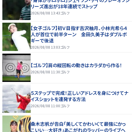
「身体がボロボロ」ジェイソン・デイのプレーオフシ
リーズ進出が18年連続でストップ
2026/08/08 13:43
ゴルフ
【女子ゴルフ】初Ｖ目指す吉沢柚月、小林光希ら４
人が首位で前半ターン 金田久美子はダブルボ
ギーで後退
2026/08/08 13:03
ゴルフ
【ゴルフ】肩の縦回転の動きはカラダから作る！
2026/08/08 11:30
ゴルフ
５ステップで完成！正しいアドレスを身につけてナ
イスショットを連発する方法
2026/08/08 11:00
ゴルフ
桑木志帆が告白「美しくてかわいくて最強にかっ
こいい…大好き」あこがれのラッパーのライブへ