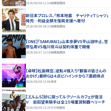
2026/08/08 11:54
相撲格闘技
新日本プロレス、「熊本地震 チャリティＴシャツ」
発売…利益全額を復興支援へ寄付
2026/08/08 08:23
相撲格闘技
【ONE】「SAMURAI2」山本歩夢VS平山諒中止、笠
原弘希VS塩川琉斗は契約体重で開催
2026/08/07 23:18
相撲格闘技
【卓球】松島輝空、逆転４強入り「観客の皆さんの
おかげ」最終Gは４点ビハインドから７連続得点
2026/08/08 15:08
卓球
【エルムＳ】砂に戻ってルクソールカフェが復活
Ｖ 岩田望来騎手は全１０場重賞制覇へリーチ
2026/08/08 15:33
その他競技