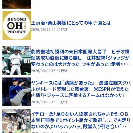
王貞治・栗山英樹にとっての甲子園とは
2026/06/15 00:00
野球
劇的聖地初勝利の東日本国際大昌平 ビデオ検
証初成功直後に勝ち越し 江井監督「ジャッジが
変わったのは大きかった。ツキがあった」走者小内
は「自信があってセーフになってくれと」
2026/08/08 16:02
野球
ヤンキースには「躊躇があった」 最強左腕スクバ
ルがトレード実現した舞台裏 米ESPNが伝えた
内情「ドジャースに匹敵するチームはなかった」
2026/08/08 16:00
野球
イチロー氏「足りない人認定されちゃいそう」ＯＢ
本塁打競争で１ポイント届かず敗退「ここでも足り
ないのかよ！ハッハッハッ」殿堂入り引き合い「誰か
に分析してもらわないと」
2026/08/08 16:00
野球