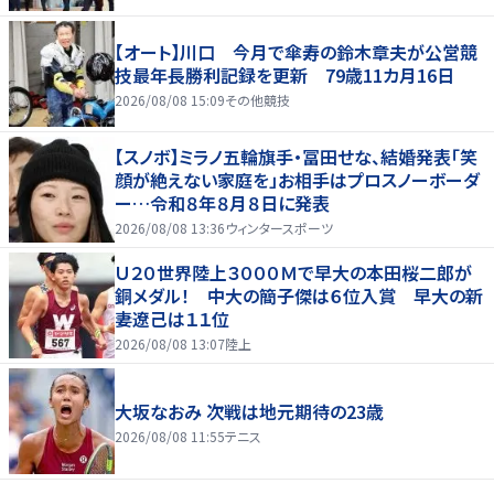
【オート】川口 今月で傘寿の鈴木章夫が公営競
技最年長勝利記録を更新 79歳11カ月16日
2026/08/08 15:09
その他競技
【スノボ】ミラノ五輪旗手・冨田せな、結婚発表「笑
顔が絶えない家庭を」お相手はプロスノーボーダ
ー…令和８年８月８日に発表
2026/08/08 13:36
ウィンタースポーツ
Ｕ２０世界陸上３０００Ｍで早大の本田桜二郎が
銅メダル！ 中大の簡子傑は６位入賞 早大の新
妻遼己は１１位
2026/08/08 13:07
陸上
大坂なおみ 次戦は地元期待の23歳
2026/08/08 11:55
テニス