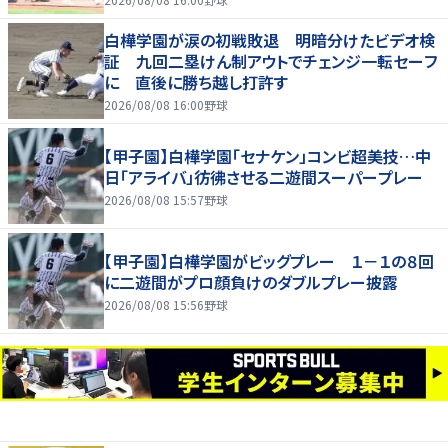
白樺学園が涙の初戦敗退 明暗分けたビデオ検
証 九回二塁けん制アウトでチェンジ一転セーフ
に 直後に勝ち越し打許す
2026/08/08 16:00
野球
【甲子園】白樺学園「セナケン」コンビ超美技…中
日「アライバ」彷彿させる二遊間スーパープレー
2026/08/08 15:57
野球
【甲子園】白樺学園がビッグプレー １－１の８回
に二遊間がプロ顔負けのダブルプレー披露
2026/08/08 15:56
野球