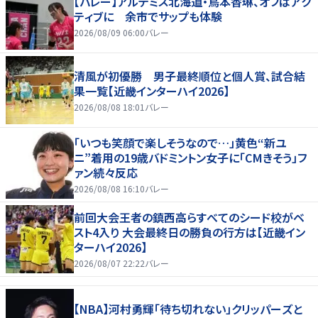
【バレー】アルテミス北海道・鳥本香琳、オフはアク
ティブに 余市でサップも体験
2026/08/09 06:00
バレー
清風が初優勝 男子最終順位と個人賞、試合結
果一覧【近畿インターハイ2026】
2026/08/08 18:01
バレー
「いつも笑顔で楽しそうなので…」黄色“新ユ
ニ”着用の19歳バドミントン女子に「CMきそう」フ
ァン続々反応
2026/08/08 16:10
バレー
前回大会王者の鎮西高らすべてのシード校がベ
スト4入り 大会最終日の勝負の行方は【近畿イン
ターハイ2026】
2026/08/07 22:22
バレー
【NBA】河村勇輝「待ち切れない」クリッパーズと