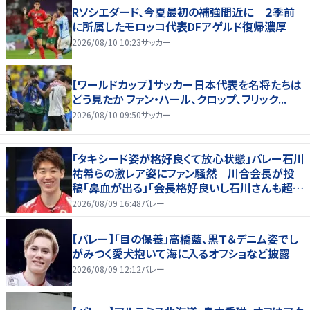
Rソシエダード、今夏最初の補強間近に ２季前
に所属したモロッコ代表DFアゲルド復帰濃厚
2026/08/10 10:23
サッカー
【ワールドカップ】サッカー日本代表を名将たちは
どう見たか ファン・ハール、クロップ、フリック...
2026/08/10 09:50
サッカー
「タキシード姿が格好良くて放心状態」バレー石川
祐希らの激レア姿にファン騒然 川合会長が投
稿「鼻血が出る」「会長格好良いし石川さんも超格
好いい」
2026/08/09 16:48
バレー
【バレー】「目の保養」高橋藍、黒Ｔ＆デニム姿でし
がみつく愛犬抱いて海に入るオフショなど披露
2026/08/09 12:12
バレー