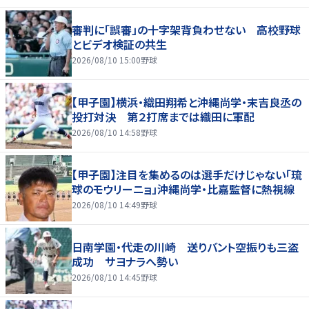
審判に「誤審」の十字架背負わせない 高校野球
とビデオ検証の共生
2026/08/10 15:00
野球
【甲子園】横浜・織田翔希と沖縄尚学・末吉良丞の
投打対決 第２打席までは織田に軍配
2026/08/10 14:58
野球
【甲子園】注目を集めるのは選手だけじゃない「琉
球のモウリーニョ」沖縄尚学・比嘉監督に熱視線
2026/08/10 14:49
野球
日南学園・代走の川崎 送りバント空振りも三盗
成功 サヨナラへ勢い
2026/08/10 14:45
野球