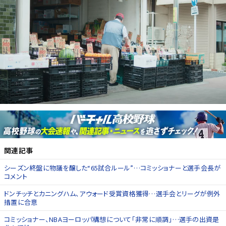
関連記事
シーズン終盤に物議を醸した“65試合ルール”…コミッショナーと選手会長が
コメント
ドンチッチとカニングハム、アウォード受賞資格獲得…選手会とリーグが例外
措置に合意
コミッショナー、NBAヨーロッパ構想について「非常に順調」…選手の出資是