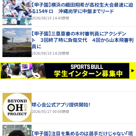
【甲子園】横浜の織田翔希が高校生大会最速に迫
る154キロ 沖縄尚学に中盤までリード
2026/08/10 14:43
野球
【甲子園】三塁塁審の木村審判員にアクシデン
ト ３回終了時に負傷交代 ４回から山本飛審判
員に
2026/08/10 14:38
野球
球心会公式アプリ提供開始！
2026/05/27 00:00
野球
【甲子園】注目を集めるのは選手だけじゃない「琉