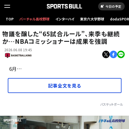
今日の予定
TOP
バーチャル高校野球
インターハイ
東京六大学野球
dodaSPO
“65試合ルール”の是非についてコミッショナーが言及 [写真] = Getty Images
（新しいタブ
物議を醸した“65試合ルール”、来季も継続
か…NBAコミッショナーは成果を強調
2026.06.08 19:45
6月…
記事全文を見る
バスケットボール