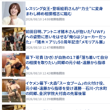
レスリング女王・登坂絵莉さんが“力士”に変身
まわし締め相撲稽古に臨む
2026/08/10 14:08
相撲格闘技
前田日明、アントニオ猪木さんが抱いた「ＵＷＦ」
への姿勢に思いをはせる「俺らはジョーカーだっ
た」…「猪木×アリ」５０周年記念「メモリアル展」
2026/08/10 12:47
相撲格闘技
幕下・可貴（かき）が白熱の１７番「落ち着いて自分
の相撲を取りたい」同郷の元小結・遠藤から指導
も
2026/08/10 12:42
相撲格闘技
イケメン幕下・大森「スー女ブーム」の火付け役、
元小結・遠藤から指導を受け連勝…石川・穴水町
の同郷、金沢学院大付高の先輩後輩
2026/08/10 12:39
相撲格闘技