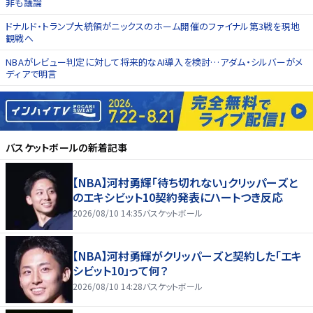
非も議論
ドナルド・トランプ大統領がニックスのホーム開催のファイナル第3戦を現地
観戦へ
NBAがレビュー判定に対して将来的なAI導入を検討…アダム・シルバーがメ
ディアで明言
バスケットボール
の新着記事
【NBA】河村勇輝「待ち切れない」クリッパーズと
のエキシビット10契約発表にハートつき反応
2026/08/10 14:35
バスケットボール
【NBA】河村勇輝がクリッパーズと契約した「エキ
シビット10」って何？
2026/08/10 14:28
バスケットボール