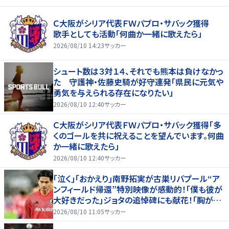
Ｃ大阪がシリア代表ＦＷパブロ・サバック獲得
歌手としても活動「何曲か一緒に歌えたら」
2026/08/10 14:23
サッカー
シュート数は３対１４、それでも熊本は負けなかっ
た 守護神・佐藤史騎が好守連発「県民に元気や
勇気を与えられる存在になりたい」
2026/08/10 12:40
サッカー
Ｃ大阪がシリア代表ＦＷパブロ・サバック獲得「多
くのゴールを共に祝えることを望んでいます。何曲
か一緒に歌えたら」
2026/08/10 12:40
サッカー
｢泣く｣｢おかえり｣南野拓実が古巣リバプール“ア
ンフィールド帰還”特別映像が感動的！｢僕も彼が
大好きだった｣ジョタの追悼碑にも献花！｢胸が熱
くなります…｣
2026/08/10 11:05
サッカー