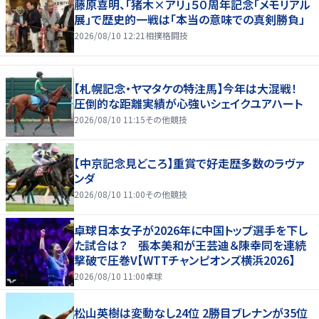
藤原喜明、「猪木×アリ」５０周年記念「メモリアル
展」で歴史的一戦は「本当の意味での真剣勝負」
2026/08/10 12:21
相撲格闘技
【札幌記念・ヤマタケの特注馬】今年は大混戦！
圧倒的な距離実績が心強いシェイクユアハート
2026/08/10 11:15
その他競技
【中京記念見どころ】重賞で好走歴多数のラヴァ
ンダ
2026/08/10 11:00
その他競技
卓球日本女子が2026年に中国トップ選手を下し
た試合は？ 張本美和が王芸迪＆陳幸同を連続
撃破で圧巻V【WTTチャンピオンズ横浜2026】
2026/08/10 11:00
卓球
松山英樹は変動なし24位 2勝目ブレナンが35位