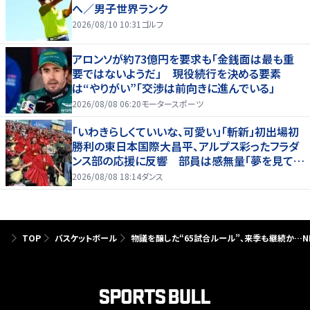
へ／男子世界ランク
2026/08/10 10:31
ゴルフ
アロンソが約73億円を要求も「金銭面は最も重
要ではないようだ」 現役続行を決める要素
は“やりがい”「交渉は前向きに進んでいる」
2026/08/08 06:20
モータースポーツ
「いわきらしくていいな、可愛い」「斬新」初出場初
勝利の東日本国際大昌平、アルプス彩ったフラダ
ンス部の応援に反響 部員は感無量「夢を見てい
るよう」
2026/08/08 18:14
ダンス
TOP
バスケットボール
物議を醸した“65試合ルール”、来季も継続か…