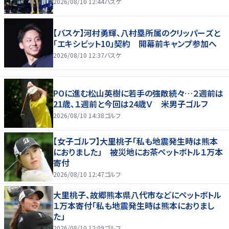
2026/08/10 12:44
バスケ
【バスケ】河村勇輝、八村塁所属のクリッパーズと
「エキシビット10」契約 開幕前キャンプ参加へ
2026/08/10 12:37
バスケ
POに進む松山英樹に若手の強敵続々…２週前は
21歳、１週前と今回は24歳Ｖ 米男子ゴルフ
2026/08/10 14:38
ゴルフ
【女子ゴルフ】大里桃子「私も地震発生時は熊本
におりました」 被災地にお茶ペットボトル１万本
寄付
2026/08/10 12:47
ゴルフ
大里桃子、故郷熊本県八代市などにペットボトル
１万本寄付「私も地震発生時は熊本におりまし
た」
2026/08/10 12:09
ゴルフ