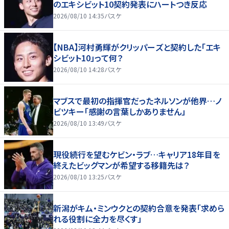
のエキシビット10契約発表にハートつき反応
2026/08/10 14:35
バスケ
【NBA】河村勇輝がクリッパーズと契約した「エキ
シビット10」って何？
2026/08/10 14:28
バスケ
マブスで最初の指揮官だったネルソンが他界…ノ
ビツキー「感謝の言葉しかありません」
2026/08/10 13:49
バスケ
現役続行を望むケビン・ラブ…キャリア18年目を
終えたビッグマンが希望する移籍先は？
2026/08/10 13:25
バスケ
新潟がキム・ミンウクとの契約合意を発表「求めら
れる役割に全力を尽くす」