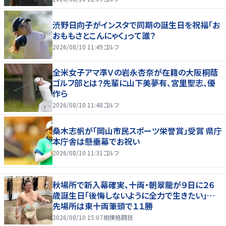
渋野日向子がインスタで同期の誕生日を祝福「お
おももさとこんにゃく」って誰？
2026/08/10 11:49
ゴルフ
全米女子アマ準Ｖの岩永杏奈が在籍の大阪桐蔭
ゴルフ部とは？先輩に山下美夢有、宮里聖志、優
作ら
2026/08/10 11:48
ゴルフ
桑木志帆が「岡山市民スポーツ栄誉賞」受賞 県庁
本庁舎は懸垂幕でお祝い
2026/08/10 11:31
ゴルフ
秋場所で新入幕確実、十両・朝翠龍が９日に２６
歳誕生日「後悔しないように全力で生きたい」…
先場所は東十両筆頭で１１勝
2026/08/10 15:07
相撲格闘技