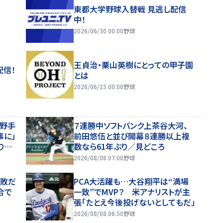
東都大学野球入替戦 見逃し配信
中！
2026/06/30 00:00
野球
王貞治・栗山英樹にとっての甲子園
配信！
とは
2026/06/15 00:00
野球
内野手
７連勝中ソフトバンク上茶谷大河、
事に」
前田悠伍と並び開幕８連勝以上複
りと
数なら61年ぶり／見どころ
2026/08/08 07:00
野球
連敗だ
PCA大活躍も…大谷翔平は“満場
合で
一致”でMVP？ 米アナリストが主
張「たとえ今後投げないとしてもだ」
2026/08/08 06:50
野球