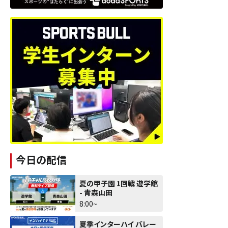
今日の配信
夏の甲子園 1回戦 遊学館
- 青森山田
8:00~
夏季インターハイ バレー