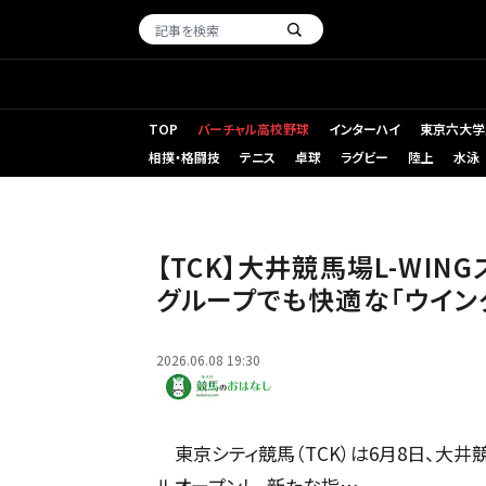
TOP
バーチャル高校野球
インターハイ
東京六大学
相撲・格闘技
テニス
卓球
ラグビー
陸上
水泳
リニューアルオープンした大井競馬場内L-WINGスタンド3
【TCK】大井競馬場L-WI
グループでも快適な「ウイン
2026.06.08 19:30
東京シティ競馬（TCK）は6月8日、大井競
ルオープンし、新たな指…