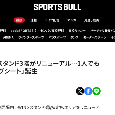
競技
速報
ライブ配信
マンガ
見逃し動画
野球
dodaSPORTS
センバツ高校野球
高校サッカー
バーチャル春高バ
（新しいタブで開く）
ABEMA
ウインタースポーツ
パラスポーツ
ダンス
モータースポーツ
そ
階指定席エリア（提供：東京シティ競馬）
NGスタンド3階がリニューアル…1人でも
グシート」誕生
馬場内L-WINGスタンド3階指定席エリアをリニューア