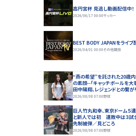
高円宮杯 見逃し動画配信中！
2026/06/17 00:00
サッカー
BEST BODY JAPANをライブ
2026/04/01 00:00
その他競技
“燕の希望”を託された20歳
の素顔--「キャッチボールを大
田中陽翔、レジェンドとの繋が
歩み【しのの応燕レポート】
2026/08/08 07:00
野球
巨人竹丸和幸、東京ドーム５
と新人では初 連敗中は３試
先制被弾／見どころ
2026/08/08 07:00
野球