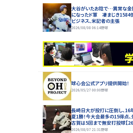
大谷がいたお陰で…異常な金
になったド軍 凄まじき1584
ビジネス、米記者の主張
2026/08/08 06:14
野球
球心会公式アプリ提供開始！
2026/05/27 00:00
野球
長崎日大が投打に圧倒し、16
夏1勝！今大会最多の15得点、
古賀は5回まで無安打投球【2
甲子園】
2026/08/07 21:31
野球