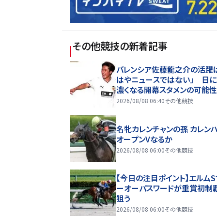
その他競技
の新着記事
バレンシア佐藤龍之介の活躍
はやニュースではない」 日
濃くなる開幕スタメンの可能
地メディアも主張「サイドに新
2026/08/08 06:40
その他競技
選択肢を提供する」
名牝カレンチャンの孫 カレン
オープンVなるか
2026/08/08 06:00
その他競技
【今日の注目ポイント】エルムS
ーオーパスワードが重賞初制
狙う
2026/08/08 06:00
その他競技