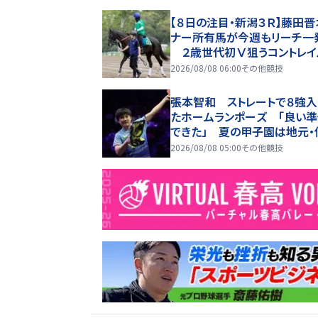
【８日の注目・新潟３Ｒ】藤田晋
ナー所有馬が今週もリーチ一発
２歳世代初Ⅴ狙うコントレイ
駒が登場
2026/08/08 06:00
その他競技
張本智和 ストレートで８強入
たホームランポーズ 「良い
できた」 夏の甲子園は地元・
育英を「応援」
2026/08/08 05:00
その他競技