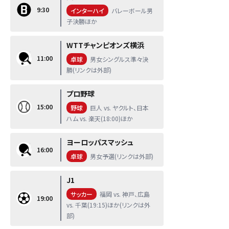
9:30
インターハイ
バレーボール男
子決勝ほか
WTTチャンピオンズ横浜
11:00
卓球
男女シングルス準々決
勝(リンクは外部)
プロ野球
15:00
野球
巨人 vs. ヤクルト、日本
ハム vs. 楽天(18:00)ほか
ヨーロッパスマッシュ
16:00
卓球
男女予選(リンクは外部)
J1
サッカー
福岡 vs. 神戸、広島
19:00
vs. 千葉(19:15)ほか(リンクは外
部)