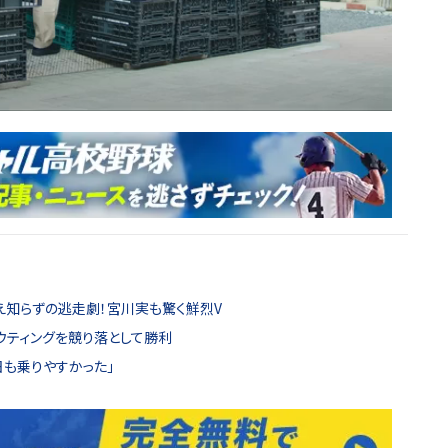
え知らずの逃走劇！宮川実も驚く鮮烈V
ウティングを競り落として勝利
日も乗りやすかった」