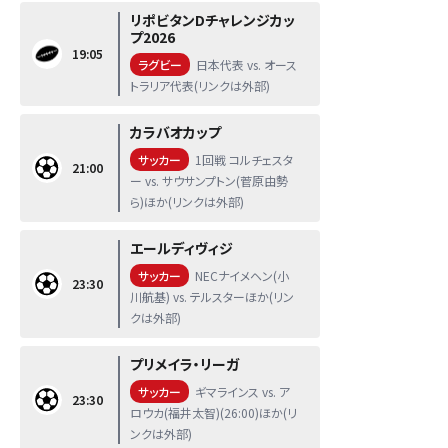
リポビタンDチャレンジカッ
プ2026
19:05
ラグビー
日本代表 vs. オース
トラリア代表(リンクは外部)
カラバオカップ
サッカー
1回戦 コルチェスタ
21:00
ー vs. サウサンプトン(菅原由勢
ら)ほか(リンクは外部)
エールディヴィジ
サッカー
NECナイメヘン(小
23:30
川航基) vs. テルスターほか(リン
クは外部)
プリメイラ・リーガ
サッカー
ギマラインス vs. ア
23:30
ロウカ(福井太智)(26:00)ほか(リ
ンクは外部)