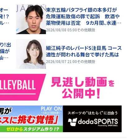
オー
東京五輪バタフライ銀の本多灯が
！？
危険運転致傷の罪で起訴 飲酒や
ル産
薬物使用は否定 ９カ月間、水連に
報告せず アジア大会など辞退
2026/08/08 05:00
その他競技
り！出
細江純子のレパードS注目馬 コース
準備が
適性が問われる舞台で挙げた馬は
仙台
2026/08/07 21:00
その他競技