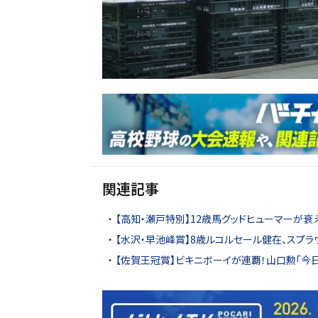
関連記事
【高知・瀬戸特別】12歳馬グッドヒューマーが衰
【水沢・早池峰賞】8歳ルコルセール健在、スプラ
【佐賀王冠賞】ビキニボーイが連覇！山口勲「今