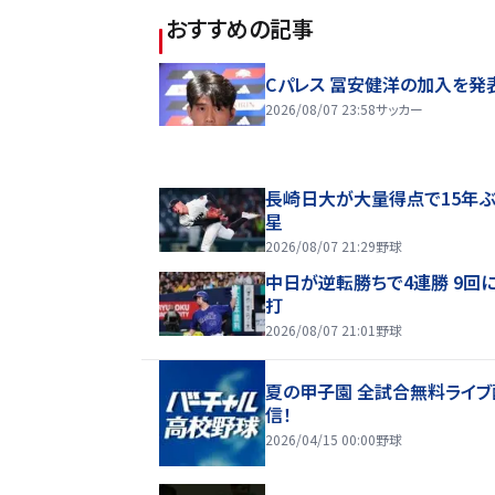
おすすめの記事
Cパレス 冨安健洋の加入を発
2026/08/07 23:58
サッカー
長崎日大が大量得点で15年ぶ
星
2026/08/07 21:29
野球
中日が逆転勝ちで4連勝 9回
打
2026/08/07 21:01
野球
夏の甲子園 全試合無料ライブ
信！
2026/04/15 00:00
野球