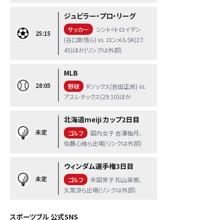
ジュピラー・プロ・リーグ
サッカー
シント=トロイデン
25:15
(谷口彰悟ら) vs. ロンメルSK(27:
45)ほか(リンクは外部)
MLB
28:05
野球
Rソックス(吉田正尚) vs.
アスレチックス(29:10)ほか
北海道meiji カップ2日目
未定
ゴルフ
国内女子 吉澤柚月、
佐藤心結ら出場(リンクは外部)
ウィンダム選手権3日目
未定
ゴルフ
米国男子 松山英樹、
久常涼ら出場(リンクは外部)
スポーツブル 公式SNS