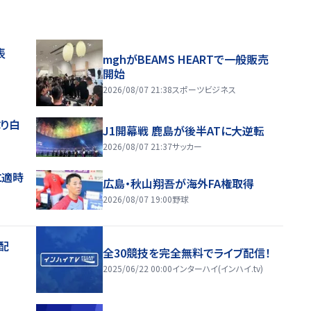
表
mghがBEAMS HEARTで一般販売
開始
2026/08/07 21:38
スポーツビジネス
り白
J1開幕戦 鹿島が後半ATに大逆転
2026/08/07 21:37
サッカー
に適時
広島・秋山翔吾が海外FA権取得
2026/08/07 19:00
野球
配
全30競技を完全無料でライブ配信！
2025/06/22 00:00
インターハイ(インハイ.tv)