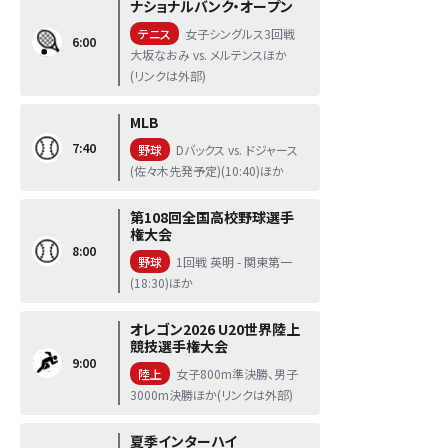
ナショナルバンク・オープン
テニス
女子シングルス3回戦
6:00
大坂なおみ vs. メルテンスほか
(リンクは外部)
MLB
7:40
野球
Dバックス vs. ドジャース
(佐々木先発予定)(10:40)ほか
第108回全国高校野球選手
権大会
8:00
野球
1回戦 英明 - 関東第一
(18:30)ほか
オレゴン2026 U20世界陸上
競技選手権大会
9:00
陸上
女子800m準決勝、男子
3000m決勝ほか(リンクは外部)
夏季インターハイ