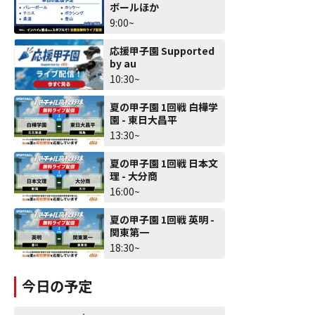
ボールほか
9:00~
応援甲子園 Supported
by au
10:30~
夏の甲子園 1回戦 白樺学
園 - 東日大昌平
13:30~
夏の甲子園 1回戦 日本文
理 - 大分商
16:00~
夏の甲子園 1回戦 英明 -
関東第一
18:30~
今日の予定