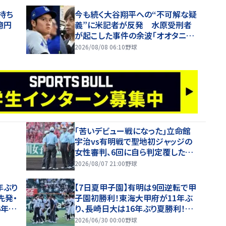
持ち
今も続く大谷翔平への“不可解な疑
億円
義”に米記者が反発 水原受刑者
が起こした事件の余波「オオタニが
ギャンブルをしていたと信じ込んで
2026/08/08 06:10
野球
いる人が一定数いる」
｢苦いデビュー戦になった｣立命館
宇治vs有明戦で聖地初ジャッジの
女性審判、6回に自ら判定覆したプ
レーを謝罪【26年夏甲子園】
2026/08/07 21:00
野球
年ぶり
【7日夏甲子園】有明は9回逆転で甲
先発・
子園初勝利！東海大甲府が11年ぶ
6年夏
り、長崎日大は16年ぶり夏勝利！健
大高崎・石垣が11K完投！
2026/06/30 00:00
野球