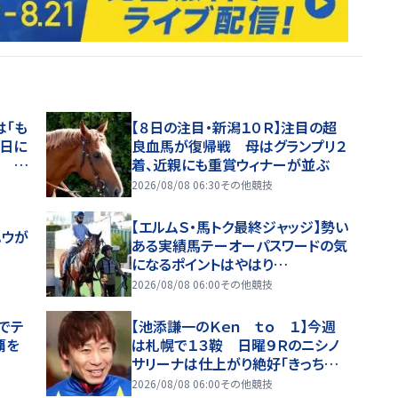
は「も
【８日の注目・新潟１０Ｒ】注目の超
に日に
良血馬が復帰戦 母はグランプリ２
性 現
着、近親にも重賞ウィナーが並ぶ
たな
2026/08/08 06:30
その他競技
【エルムＳ・馬トク最終ジャッジ】勢い
ハウが
ある実績馬テーオーパスワードの気
になるポイントはやはり…
2026/08/08 06:00
その他競技
でテ
【池添謙一のＫｅｎ ｔｏ １】今週
覇を
は札幌で１３鞍 日曜９Ｒのニシノ
サリーナは仕上がり絶好「きっちり
決めたいですね」
2026/08/08 06:00
その他競技