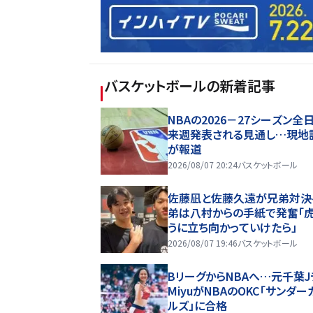
バスケットボール
の新着記事
NBAの2026－27シーズン全
来週発表される見通し…現地
が報道
2026/08/07 20:24
バスケットボール
佐藤凪と佐藤久遠が兄弟対決
弟は八村からの手紙で発奮「
うに立ち向かっていけたら」
2026/08/07 19:46
バスケットボール
BリーグからNBAへ…元千葉J
MiyuがNBAのOKC「サンダー
ルズ」に合格