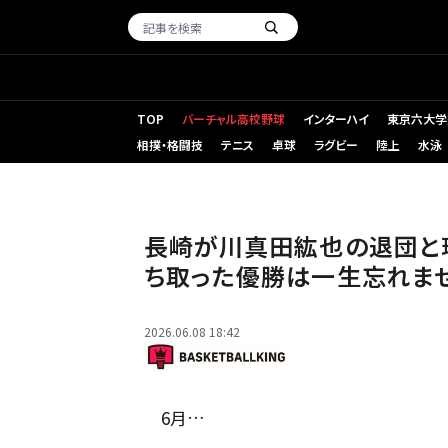
TOP
バーチャル高校野球
インターハイ
東京六大学
相撲・格闘技
テニス
卓球
ラグビー
陸上
水泳
長崎から退団、さらに琉球への移籍が発表された川真田 [写真]
長崎が川真田紘也の退団と
ち取った優勝は一生忘れませ
2026.06.08 18:42
6月…