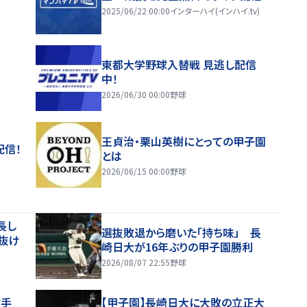
2025/06/22 00:00
インターハイ(インハイ.tv)
東都大学野球入替戦 見逃し配信
中！
2026/06/30 00:00
野球
王貞治・栗山英樹にとっての甲子園
配信！
とは
2026/06/15 00:00
野球
長し
選抜敗退から磨いた「持ち味」 長
抜け
崎日大が16年ぶりの甲子園勝利
2026/08/07 22:55
野球
肘手
【甲子園】長崎日大に大敗の立正大