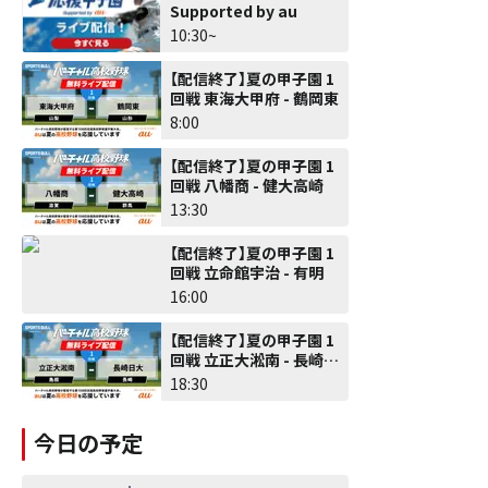
Supported by au
10:30~
【配信終了】夏の甲子園 1
回戦 東海大甲府 - 鶴岡東
8:00
【配信終了】夏の甲子園 1
回戦 八幡商 - 健大高崎
13:30
【配信終了】夏の甲子園 1
回戦 立命館宇治 - 有明
16:00
【配信終了】夏の甲子園 1
回戦 立正大淞南 - 長崎日
大
18:30
今日の予定