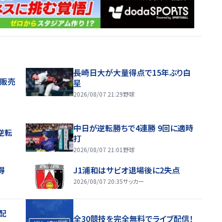
長崎日大が大量得点で15年ぶり白
般販売
星
2026/08/07 21:29
野球
中日が逆転勝ちで4連勝 9回に適時
逆転
打
2026/08/07 21:01
野球
得
J1浦和はサビオ退場後に2失点
2026/08/07 20:35
サッカー
配
全30競技を完全無料でライブ配信！