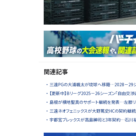
関連記事
三遠PGの大浦颯太が琉球へ移籍…2028－29
【更新中】Bリーグ2025－26シーズン「自由交
島根が横地聖真のサポート継続を発表…左膝リ
三遠ネオフェニックスが大野篤史HCの契約継続
宇都宮ブレックスが高島紳司と3年契約…石川裕