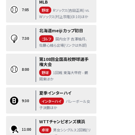
MLB
7:05
野球
Rソックス(吉田正尚) vs.
Wソックス(村上宗隆)(8:10)ほか
北海道meiji カップ初日
7:30
ゴルフ
国内女子 吉澤柚月、
佐藤心結ら出場(リンクは外部)
第108回全国高校野球選手
権大会
8:00
野球
1回戦 東海大甲府 - 鶴
岡東ほか
夏季インターハイ
9:30
インターハイ
バレーボール女
子決勝ほか
WTTチャンピオンズ横浜
11:00
卓球
男女シングルス2回戦(リ