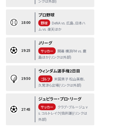
ンクは外部)
プロ野球
18:00
野球
DeNA vs. 広島、日本ハ
ム vs. 楽天ほか
Jリーグ
19:25
サッカー
開幕 横浜FM vs. 鹿
島ほか(リンクは外部)
ウィンダム選手権2日目
19:50
ゴルフ
米国男子 松山英樹、
久常涼ら出場(リンクは外部)
ジュピラー・プロ・リーグ
サッカー
クラブ・ブルージュ v
27:45
s. コルトレイク(倍井謙)(リンクは
外部)