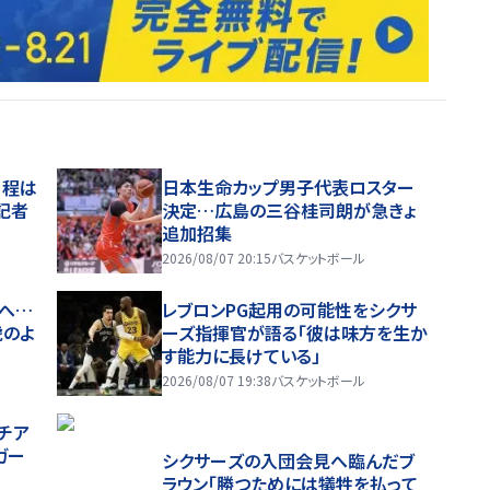
日程は
日本生命カップ男子代表ロスター
記者
決定…広島の三谷桂司朗が急きょ
追加招集
2026/08/07 20:15
バスケットボール
へ…
レブロンPG起用の可能性をシクサ
虎のよ
ーズ指揮官が語る「彼は味方を生か
す能力に長けている」
2026/08/07 19:38
バスケットボール
チア
ガー
シクサーズの入団会見へ臨んだブ
ラウン「勝つためには犠牲を払って