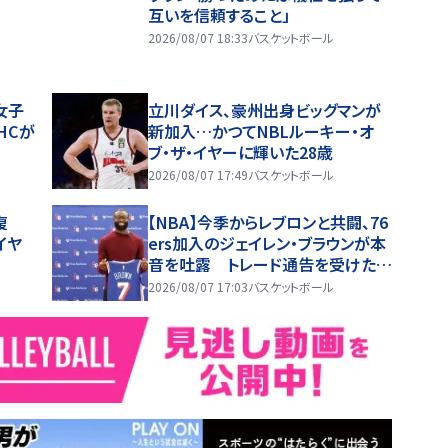
互いを信頼すること」
2026/08/07 18:33
バスケットボール
女子
立川ダイス、豪州出身ビッグマンが
HCが
新加入…かつてNBLルーキー・オ
ブ・ザ・イヤーに輝いた28歳
2026/08/07 17:49
バスケットボール
復
【NBA】今季からレブロンと共闘、76
イヤ
ers加入のジェイレン・ブラウンが本
音を吐露 トレード通告を受けた時
は「スマホを放り投げた」
2026/08/07 17:03
バスケットボール