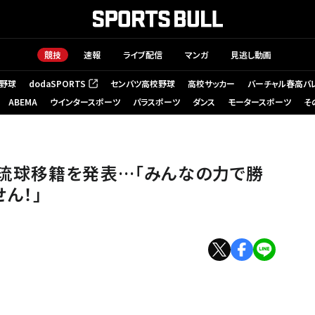
競技
速報
ライブ配信
マンガ
見逃し動画
野球
dodaSPORTS
センバツ高校野球
高校サッカー
バーチャル春高バ
（新しいタブで開く）
ABEMA
ウインタースポーツ
パラスポーツ
ダンス
モータースポーツ
そ
＝B.LEAGUE
琉球移籍を発表…「みんなの力で勝
ん！」