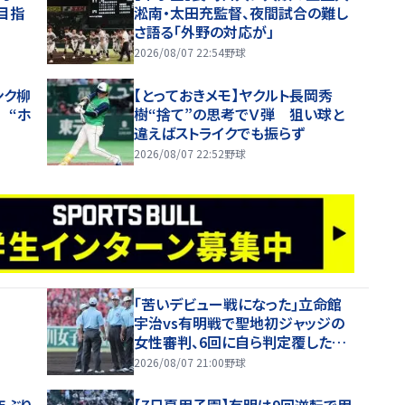
目指
淞南・太田充監督、夜間試合の難し
さ語る「外野の対応が」
2026/08/07 22:54
野球
ンク柳
【とっておきメモ】ヤクルト長岡秀
 “ホ
樹“捨て”の思考でＶ弾 狙い球と
違えばストライクでも振らず
2026/08/07 22:52
野球
｢苦いデビュー戦になった｣立命館
宇治vs有明戦で聖地初ジャッジの
女性審判、6回に自ら判定覆したプ
レーを謝罪【26年夏甲子園】
2026/08/07 21:00
野球