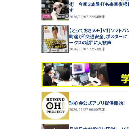
術 今季３本塁打も来季復帰
す
2026/08/07 22:54
野球
【とっておきメモ】Ｖ打ソフトバ
町達が「交通安全」ポスターに
ークスの顔”に大歓声
2026/08/07 22:53
野球
球心会公式アプリ提供開始！
2026/05/27 00:00
野球