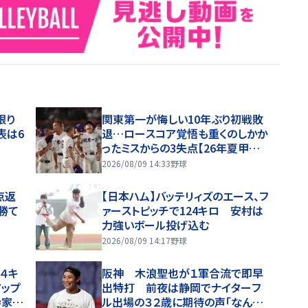
限り
関東第一が悔しい10年ぶり初戦敗
表は6
退…ロースコア覚悟も重くのしかか
ったミスからの3失点【26年夏甲子
園】
2026/08/09 14:33
野球
点返
【日本ハム】バッテリィズのエース、フ
勝て
ァーストピッチで124キロ 安村は
力強いボール投げ込む
2026/08/09 14:17
野球
４キ
阪神 木浪聖也が１軍合流で即早
アップ
出特打 前夜は静岡でナイターフ
寺家の
ル出場の３２歳に期待の声「なんで