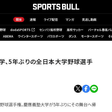
競技
速報
ライブ配信
マンガ
見逃し動画
野球
dodaSPORTS
センバツ高校野球
高校サッカー
バーチャル春高バ
（新しいタブで開く）
ABEMA
ウインタースポーツ
パラスポーツ
ダンス
モータースポーツ
そ
学、5年ぶりの全日本大学野球選手
大学野球選手権。慶應義塾大学が5年ぶりにその舞台へ帰