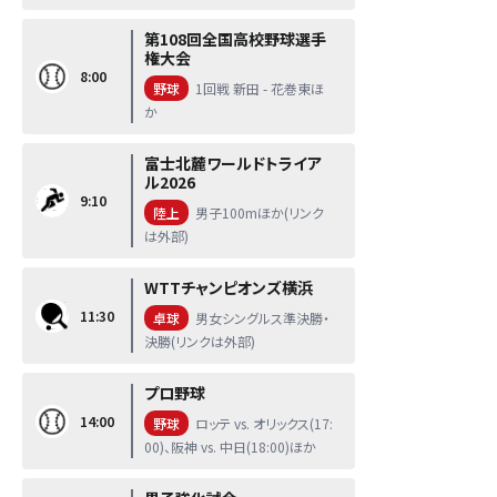
第108回全国高校野球選手
権大会
8:00
野球
1回戦 新田 - 花巻東ほ
か
富士北麓ワールドトライア
ル2026
9:10
陸上
男子100mほか(リンク
は外部)
WTTチャンピオンズ横浜
11:30
卓球
男女シングルス準決勝・
決勝(リンクは外部)
プロ野球
14:00
野球
ロッテ vs. オリックス(17:
00)、阪神 vs. 中日(18:00)ほか