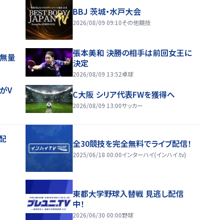
BBJ 茨城・水戸大会
2026/08/09 09:10
その他競技
張本美和 決勝の相手は前回女王に
感無量
決定
2026/08/09 13:52
卓球
がV
C大阪 シリア代表FWを獲得へ
2026/08/09 13:00
サッカー
配
全30競技を完全無料でライブ配信！
2025/06/18 00:00
インターハイ(インハイ.tv)
東都大学野球入替戦 見逃し配信
中！
2026/06/30 00:00
野球