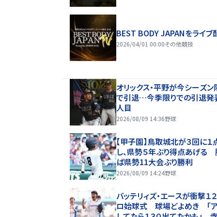
BEST BODY JAPANをライブ
2026/04/01 00:00
その他競技
オリックス・平野が今シーズン
で引退…今季限りでの引退発
人目
2026/08/09 14:36
野球
【甲子園】鳥取城北が３回に１
し、県勢５年ぶり得点あげる 
ば県勢11大会ぶり勝利
2026/08/09 14:24
野球
バッテリィズ・エースが衝撃１２
ロ始球式 球場どよめき 「
してたら１３０出てたかも」 