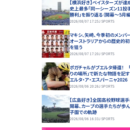
【横浜好き】ベイスターズが達
史上最多「同一シーズン11投
勝利」を振り返る（開幕～5月編
2026/08/07 17:25
J SPORTS
マキシ、矢崎、今季初のメンバ
オーストラリアからの歴史的
を狙う
2026/08/07 17:20
J SPORTS
ポガチャルがブエルタ帰還！ 
りの場所」で新たな物語を記す
エルタ・ア・エスパーニャ2026
2026/08/06 20:26
J SPORTS
【広島好き】全国高校野球選
開幕、カープの選手たちが歩
子園での軌跡
2026/08/06 16:33
J SPORTS