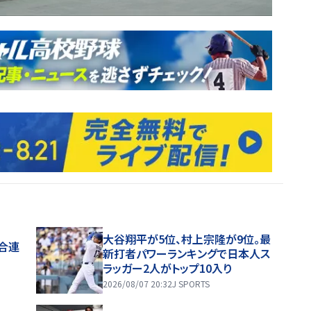
大谷翔平が5位、村上宗隆が9位。最
試合連
新打者パワーランキングで日本人ス
ラッガー2人がトップ10入り
2026/08/07 20:32
J SPORTS