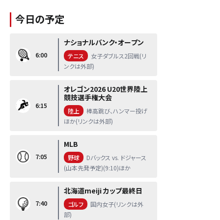
今日の予定
ナショナルバンク・オープン
6:00
テニス
女子ダブルス2回戦(リ
ンクは外部)
オレゴン2026 U20世界陸上
競技選手権大会
6:15
陸上
棒高跳び、ハンマー投げ
ほか(リンクは外部)
MLB
7:05
野球
Dバックス vs. ドジャース
(山本先発予定)(9:10)ほか
北海道meiji カップ最終日
7:40
ゴルフ
国内女子(リンクは外
部)