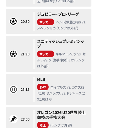
辺 剛)ほか(リンクは外部)
ジュピラー・プロ・リーグ
20:30
サッカー
ヘント(伊藤敦樹) vs.
メヘレンほか(リンクは外部)
スコティッシュプレミアシッ
プ
21:30
サッカー
キルマーノック vs. セ
ルティック(旗手怜央)ほか(リンク
は外部)
MLB
野球
ロイヤルズ vs. カブス(2
25:15
7:10)、Dバックス vs. ドジャース(2
9:10)ほか
オレゴン2026 U20世界陸上
競技選手権大会
28:00
陸上
(リンクは外部)