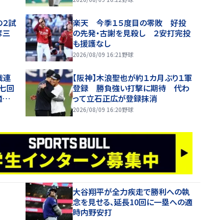
の２試
楽天 今季１５度目の零敗 好投
奪三
の先発・古謝を見殺し ２安打完投
も援護なし
2026/08/09 16:21
野球
戦連
【阪神】木浪聖也が約１カ月ぶり１軍
七回
登録 勝負強い打撃に期待 代わ
適時
って立石正広が登録抹消
2026/08/09 16:20
野球
大谷翔平が全力疾走で勝利への執
念を見せる、延長10回に一塁への適
時内野安打