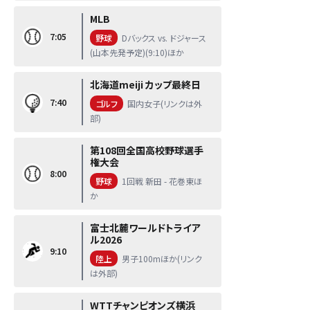
MLB
7:05
野球
Dバックス vs. ドジャース
(山本先発予定)(9:10)ほか
北海道meiji カップ最終日
7:40
ゴルフ
国内女子(リンクは外
部)
第108回全国高校野球選手
権大会
8:00
野球
1回戦 新田 - 花巻東ほ
か
富士北麓ワールドトライア
ル2026
9:10
陸上
男子100mほか(リンク
は外部)
WTTチャンピオンズ横浜