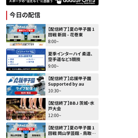
今日の配信
【配信終了】夏の甲子園 1
回戦 新田 - 花巻東
8:00~
夏季インターハイ 柔道、
空手道など5競技
9:00~
【配信終了】応援甲子園
Supported by au
10:30~
【配信終了】BBJ 茨城・水
戸大会
12:00~
【配信終了】夏の甲子園 1
回戦 岡山学芸館 - 鳥取城