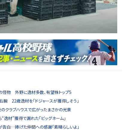
弾の怪物 外野に逸材多数、有望株トップ5
右腕 22歳逸材を「ドジャースが獲得しそう」
後のクラブハウスで広がったまさかの光景
“逸材”獲得で漏れた「ビッグネーム」
が告白…捧げた仲間への感謝「素晴らしいよ」