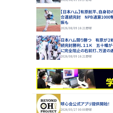
【日本ハム】有原航平、自身初
合連続完封 NPB通算1000
振も
2026/08/09 16:21
野球
日本ハム競り勝つ 有原が２
続完封勝利、１１Ｋ 五十幡が
に完全阻止の右前打、万波の
内野安打で得点
2026/08/09 16:21
野球
球心会公式アプリ提供開始！
2026/05/27 00:00
野球