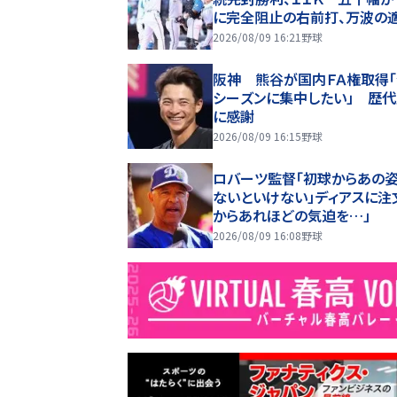
に完全阻止の右前打、万波の
内野安打で得点
2026/08/09 16:21
野球
阪神 熊谷が国内ＦＡ権取得
シーズンに集中したい」 歴
に感謝
2026/08/09 16:15
野球
ロバーツ監督「初球からあの
ないといけない」ディアスに注
からあれほどの気迫を…」
2026/08/09 16:08
野球