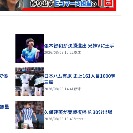
張本智和が決勝進出 兄妹Vに王手
2026/08/09 15:22
卓球
で優
日本ハム有原 史上161人目1000奪
三振
2026/08/09 14:41
野球
感無量
久保建英が実戦復帰 約30分出場
2026/08/09 13:40
サッカー