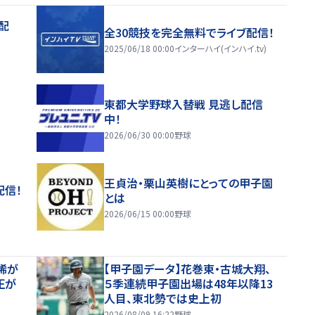
配
全30競技を完全無料でライブ配信！
2025/06/18 00:00
インターハイ(インハイ.tv)
東都大学野球入替戦 見逃し配信
中！
2026/06/30 00:00
野球
王貞治・栗山英樹にとっての甲子園
配信！
とは
2026/06/15 00:00
野球
稀が
【甲子園データ】花巻東・古城大翔、
正が
５季連続甲子園出場は48年以降13
人目、東北勢では史上初
2026/08/09 16:22
野球