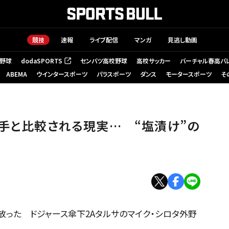
競技
速報
ライブ配信
マンガ
見逃し動画
野球
dodaSPORTS
センバツ高校野球
高校サッカー
バーチャル春高バ
（新しいタブで開く）
ABEMA
ウインタースポーツ
パラスポーツ
ダンス
モータースポーツ
そ
野手と比較される現実… “塩漬け”の
放った ドジャース傘下2Aタルサのマイク・シロタ外野