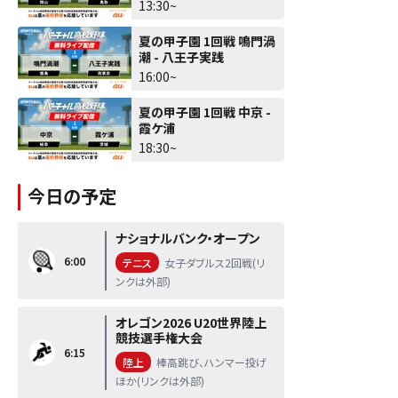
北
13:30~
夏の甲子園 1回戦 鳴門渦
潮 - 八王子実践
16:00~
夏の甲子園 1回戦 中京 -
霞ケ浦
18:30~
今日の予定
ナショナルバンク・オープン
6:00
テニス
女子ダブルス2回戦(リ
ンクは外部)
オレゴン2026 U20世界陸上
競技選手権大会
6:15
陸上
棒高跳び、ハンマー投げ
ほか(リンクは外部)