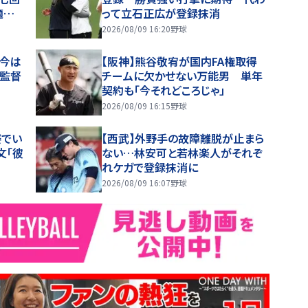
適時
って立石正広が登録抹消
2026/08/09 16:20
野球
「今は
【阪神】熊谷敬宥が国内FA権取得
代監督
チームに欠かせない万能男 単年
契約も「今それどころじゃ」
2026/08/09 16:15
野球
姿でい
【西武】外野手の故障離脱が止まら
文「彼
ない…林安可と若林楽人がそれぞ
れケガで登録抹消に
2026/08/09 16:07
野球