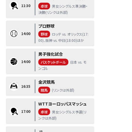
11:30
卓球
男女シングルス準決勝・
決勝(リンクは外部)
プロ野球
14:00
野球
ロッテ vs. オリックス(17:
00)、阪神 vs. 中日(18:00)ほか
男子強化試合
14:00
バスケットボール
日本 vs. モ
ンゴル
金沢競馬
16:35
競馬
(リンクは外部)
WTTヨーロッパスマッシュ
17:00
卓球
男女シングルス予選(リ
ンクは外部)
J1