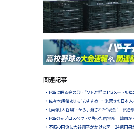
関連記事
ド軍に眠る金の卵…“ソト2世”に143メートル
佐々木朗希よりも“おすすめ”…米驚きの日本人
【画像】大谷翔平から手渡された“現金” 試合
ド軍の元プロスペクトが失った居場所 韓国から
不振の同僚に大谷翔平がかけた声 24億円男